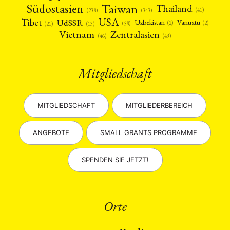
Taiwan
Südostasien
Thailand
(41)
(238)
(343)
USA
Tibet
UdSSR
Uzbekistan
Vanuatu
(2)
(2)
(58)
(13)
(21)
Vietnam
Zentralasien
(46)
(43)
Mitgliedschaft
MITGLIEDSCHAFT
MITGLIEDERBEREICH
ANGEBOTE
SMALL GRANTS PROGRAMME
SPENDEN SIE JETZT!
Orte