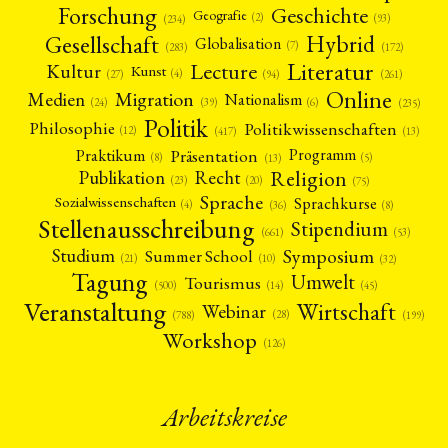
Forschung
Geschichte
Geografie
(2)
(93)
(234)
Gesellschaft
Hybrid
Globalisation
(7)
(172)
(283)
Literatur
Lecture
Kultur
Kunst
(4)
(27)
(94)
(261)
Online
Migration
Medien
Nationalism
(6)
(24)
(39)
(235)
Politik
Philosophie
Politikwissenschaften
(12)
(13)
(417)
Präsentation
Praktikum
Programm
(5)
(8)
(13)
Religion
Publikation
Recht
(23)
(20)
(75)
Sprache
Sprachkurse
Sozialwissenschaften
(4)
(36)
(8)
Stellenausschreibung
Stipendium
(53)
(661)
Symposium
Studium
Summer School
(21)
(10)
(32)
Tagung
Umwelt
Tourismus
(45)
(14)
(500)
Veranstaltung
Wirtschaft
Webinar
(28)
(788)
(199)
Workshop
(126)
Arbeitskreise