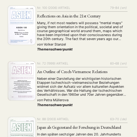
Nr. 100 (2006)
ARTIKEL
79–84
{:en}
Reflections on Asia in the 21st Century
Many, if not most readers will possess "mental maps"
giving them orientation in the political, societal and of
course geographical world around them, maps which
have been imprinted upon their consciousness during
the 20th century. The fact that seven years ago our
calendars started to show a new century in itself has
von
Volker Stanzel
nothing to do …
Themenschwerpunkt
Nr. 72 (1999)
ARTIKEL
60–68
{:en}
An Outline of Czech-Vietnamese Relations
Neben einer Darstellung der wichtigsten historischen
Etappen tschechisch-vietnamesischer Beziehungen
widmet sich der Aufsatz vor allem kulturellen Aspekten
des Verhältnisses. War die Haltung der tschechischen
Gesellschaft in den 1960er und 70er Jahren gegenüber
der vietnamesischen Diaspora durch Gleichgültigkeit
von
Petra Müllerova
geprägt, erlangten viele Vietnamesen um 1982/83
Themenschwerpunkt
Ansehen als erfolgreiche Geschäftsleute. Die
Annäherungen beider Gesellschaften, die zum Beispiel in
…
Nr. 88 (2003)
ARTIKEL
63–70
{:de}
Japan als Gegenstand der Forschung in Deutschland
In den späten sechziger Jahren des 20. Jahrhunderts