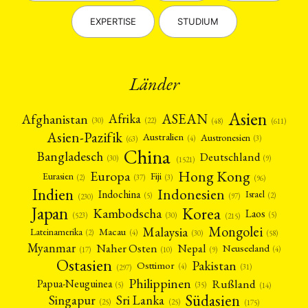
EXPERTISE
STUDIUM
Länder
Asien
Afrika
ASEAN
Afghanistan
(22)
(30)
(48)
(611)
Asien-Pazifik
Australien
Austronesien
(4)
(3)
(63)
China
Bangladesch
Deutschland
(9)
(30)
(1521)
Hong Kong
Europa
Fiji
Eurasien
(3)
(2)
(37)
(96)
Indien
Indonesien
Indochina
Israel
(2)
(5)
(97)
(230)
Japan
Korea
Kambodscha
Laos
(5)
(30)
(523)
(215)
Mongolei
Malaysia
Macau
Lateinamerika
(4)
(2)
(30)
(58)
Myanmar
Nepal
Naher Osten
Neuseeland
(4)
(17)
(10)
(9)
Ostasien
Pakistan
Osttimor
(4)
(31)
(297)
Philippinen
Rußland
Papua-Neuguinea
(5)
(35)
(14)
Südasien
Singapur
Sri Lanka
(25)
(25)
(175)