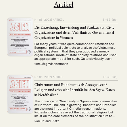
Artikel
Nr. 85 (2002)
ARTIKEL
61–83
{:de}
Die Entstehung, Entwicklung und Struktur von Civic
Organizations und deren Verhältnis zu Governmental
Organizations in Vietnam
For many years it was quite common for American and
European political scientists to analyze the Vietnamese
political system in that they presupposed a mono‐
organizational mode of state‐society relations and used
an appropriate model for such. Quite obviously such
models are not or are no longer appropriate, since
von
Jörg Wischermann
current social research indicates that a variety …
Nr. 85 (2002)
ARTIKEL
19–38
{:de}
Christentum und Buddhismus als Antagonisten?
Religion und ethnische Identität bei den Sgaw-Karen
in Nordthailand
The influence of Christianity in Sgaw-Karen communities
of Northern Thailand is growing. Baptists and Catholics
are the most important Christian denominations.
Protestant churches reject the traditional religion, but
insist on the core elements of their distinct culture to
support their ethnic separation. Catholics are more
von
Roland Platz
tolerant, their religious boundary is more permeable.
Thai-Buddhism is still …