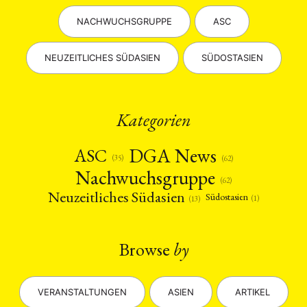
NACHWUCHSGRUPPE
ASC
NEUZEITLICHES SÜDASIEN
SÜDOSTASIEN
Kategorien
DGA News
ASC
(35)
(62)
Nachwuchsgruppe
(62)
Neuzeitliches Südasien
Südostasien
(1)
(13)
Browse
by
VERANSTALTUNGEN
ASIEN
ARTIKEL