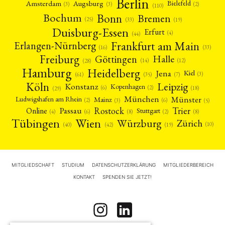
Berlin
Amsterdam
Augsburg
Bielefeld
(2)
(3)
(3)
(110)
Bonn
Bochum
Bremen
(25)
(19)
(33)
Duisburg-Essen
Erfurt
(4)
(44)
Frankfurt am Main
Erlangen-Nürnberg
(16)
(33)
Freiburg
Halle
Göttingen
(12)
(14)
(28)
Hamburg
Heidelberg
Jena
Kiel
(3)
(7)
(61)
(35)
Köln
Leipzig
Konstanz
Kopenhagen
(2)
(6)
(18)
(29)
München
Münster
Mainz
Ludwigshafen am Rhein
(2)
(6)
(3)
(5)
Rostock
Trier
Passau
Online
Stuttgart
(2)
(6)
(4)
(8)
(8)
Tübingen
Wien
Würzburg
Zürich
(10)
(42)
(40)
(19)
MITGLIEDSCHAFT
STUDIUM
DATENSCHUTZERKLÄRUNG
MITGLIEDERBEREICH
KONTAKT
SPENDEN SIE JETZT!