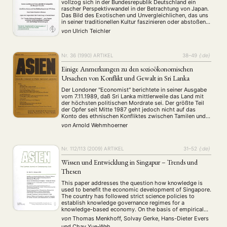
vollzog sich in der Bundesrepublik Deutschland ein
rascher Perspektivwandel in der Betrachtung von Japan.
Das Bild des Exotischen und Unvergleichlichen, das uns
in seiner traditionellen Kultur faszinieren oder abstoßen
kann, uns in unserer heutigen zivilisatorischen Existenz
von
Ulrich Teichler
aber nicht berührt (siehe Hijiya-Kirschnereit 1988),
wurde ersetzt durch das Bild …
Nr. 36 (1990)
ARTIKEL
38–49
{:de}
Einige Anmerkungen zu den sozioökonomischen
Ursachen von Konflikt und Gewalt in Sri Lanka
Der Londoner "Economist" berichtete in seiner Ausgabe
vom 7.11.1989, daß Sri Lanka mittlerweile das Land mit
der höchsten politischen Mordrate sei. Der größte Teil
der Opfer seit Mitte 1987 geht jedoch nicht auf das
Konto des ethnischen Konfliktes zwischen Tamilen und
Singhalesen oder Tamilen und der indischen Armee,
von
Arnold Wehmhoerner
sondern auf das des Konfliks zwischen der …
Nr. 112/113 (2009)
ARTIKEL
31–52
{:de}
Wissen und Entwicklung in Singapur – Trends und
Thesen
This paper addresses the question how knowledge is
used to benefit the economic development of Singapore.
The country has followed strict science policies to
establish knowledge governance regimes for a
knowledge-based economy. On the basis of empirical
studies the authors show, how cultural diversity and
von
Thomas Menkhoff, Solvay Gerke, Hans-Dieter Evers
social capital impact on the ability to develop an
und
Chay Yue-Wah