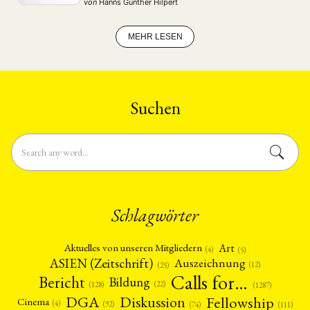
von
Hanns Günther Hilpert
trade favouring countries with a (China) complementary
supply structure; thirdly, …
MEHR LESEN
Suchen
Schlagwörter
Art
Aktuelles von unseren Mitgliedern
(4)
(5)
ASIEN (Zeitschrift)
Auszeichnung
(12)
(25)
Calls for…
Bericht
Bildung
(22)
(128)
(1287)
Fellowship
DGA
Diskussion
Cinema
(4)
(92)
(74)
(111)