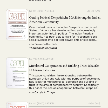
epistemic …
Nr. 97 (2005)
ARTIKEL
28–50
{:de}
Getting Political: Die politische Mobilisierung der Indian
American Community
Over the last decade the Indian Diaspora in the United
States of America has developed into an increasingly
important actor in U.S. politics. The Indian American
community has been able to transfer its economic and
social success into political power. This article deals
with the transition from a largely apolitical ethnic
von
Pierre Gottschlich
population primarily interested in …
Themenschwerpunkt
Nr. 110 (2009)
ARTIKEL
73–97
{:en}
Multilateral Co-operation and Building Trust: Ideas for
EU-Asian Relations
This paper considers the relationship between the
European Union and Asia with the purpose of developing
new ideas for multilateral co-operation and building of
trust in the area of comprehensive security. Specifically,
NEWS
ASIEN
ARBEITSKREISE
VERANSTALTUNGEN
EXPERTISE
this paper focuses on cooperation between Europe and
Asia in three multilateral institutions: Association of
von
Carlyle A. Thayer
ANGEBOTE
South East Asian Nations (ASEAN), ASEAN Regional
Forum …
ANTRAG AUF EINEN SMALL GRANT DER DGA
MITGLIEDERBEREICH
DIE DGA
Nr. 84 (2002)
ARTIKEL
21–30
{:en}
MITGLIEDSCHAFT