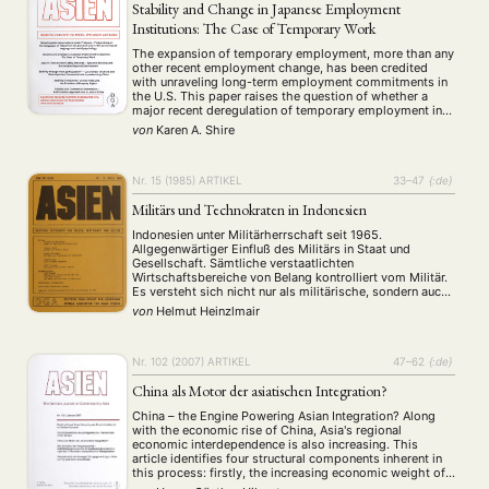
Stability and Change in Japanese Employment
Institutions: The Case of Temporary Work
Aktuelles von unseren Mitgliedern
Art
ASIEN (Zeitschrift)
(4)
(5)
(25)
The expansion of temporary employment, more than any
Auszeichnung
Bericht
Bildung
Calls for…
(12)
(128)
(22)
(1287)
other recent employment change, has been credited
Cinema
DGA
Diskussion
Fellowship
Forschung
(4)
(92)
(74)
(111)
(234)
with unraveling long-term employment commitments in
the U.S. This paper raises the question of whether a
Geografie
Geschichte
Gesellschaft
Globalisation
(2)
(93)
(283)
(7)
major recent deregulation of temporary employment in
Hybrid
Kultur
Kunst
Lecture
Literatur
(172)
(27)
(4)
(94)
(261)
Japan can be expected to have similar effects. Within
von
Karen A. Shire
Medien
Migration
Nationalism
Online
neo-institutionalist research, debates about the effects
(24)
(39)
(6)
(235)
of liberalisation …
Philosophie
Politik
Politikwissenschaften
Praktikum
(12)
(417)
(13)
(8)
Präsentation
Programm
Publikation
Recht
Nr. 15 (1985)
ARTIKEL
33–47
{:de}
(13)
(5)
(23)
(20)
Religion
Sozialwissenschaften
Sprache
Sprachkurse
(75)
(4)
(36)
(8)
Militärs und Technokraten in Indonesien
Stellenausschreibung
Stipendium
Studium
(661)
(53)
(21)
Indonesien unter Militärherrschaft seit 1965.
Summer School
Symposium
Tagung
Tourismus
(10)
(32)
(500)
(14)
Allgegenwärtiger Einfluß des Militärs in Staat und
Umwelt
Veranstaltung
Webinar
Wirtschaft
Gesellschaft. Sämtliche verstaatlichten
(45)
(788)
(28)
(199)
Wirtschaftsbereiche von Belang kontrolliert vom Militär.
Workshop
(126)
Es versteht sich nicht nur als militärische, sondern auch
als sozialpolitische Kraft. Rivalitäten zwischen den
von
Helmut Heinzlmair
Armee-Divisionen. Das Führungspersonal Indonesiens,
MITGLIEDSCHAFT
STUDIUM
DATENSCHUTZERKLÄRUNG
das militärische wie auch das zivile, ist seit 1945 mit
einigen Ausnahmen gleich geblieben. Die …
MITGLIEDERBEREICH
KONTAKT
SPENDEN SIE JETZT!
Nr. 102 (2007)
ARTIKEL
47–62
{:de}
China als Motor der asiatischen Integration?
ENGLISH
China – the Engine Powering Asian Integration? Along
with the economic rise of China, Asia's regional
economic interdependence is also increasing. This
article identifies four structural components inherent in
this process: firstly, the increasing economic weight of
China; secondly, the deterioration of China's terms of