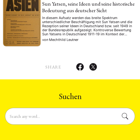
Sun Yatsen, seine Ideen und seine historische
Bedeutung aus deutscher Sicht
In diesem Aufsatz werden das breite Spektrum
unterschiedlicher Beschäftigung mit Sun Yatsen und die
Rezeption seiner Ideen in Deutschland bzw. seit 1949 in
der Bundesrepublik aufgezeigt. Kontroverse Bewertung
Sun Yatsens in Deutschland 1911-19 im Kontext der
Revolution von 1911. Sun Yatsen und der Sunyatsenismus
von
Mechthild Leutner
als Thema der Politologen und Sinologen in der BRD.
SHARE
NEWS
ASIEN
ARBEITSKREISE
VERANSTALTUNGEN
EXPERTISE
ANGEBOTE
ANTRAG AUF EINEN SMALL GRANT DER DGA
MITGLIEDERBEREICH
DIE DGA
Suchen
MITGLIEDSCHAFT
Aktuelles von unseren Mitgliedern
Art
ASIEN (Zeitschrift)
(4)
(5)
(25)
Auszeichnung
Bericht
Bildung
Calls for…
(12)
(128)
(22)
(1287)
Cinema
DGA
Diskussion
Fellowship
Forschung
(4)
(92)
(74)
(111)
(234)
Geografie
Geschichte
Gesellschaft
Globalisation
(2)
(93)
(283)
(7)
Hybrid
Kultur
Kunst
Lecture
Literatur
(172)
(27)
(4)
(94)
(261)