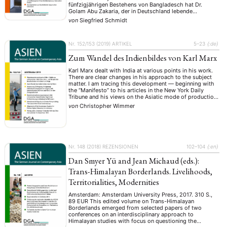
fünfzigjährigen Bestehens von Bangladesch hat Dr.
Golam Abu Zakaria, der in Deutschland lebende
Herausgeber, ein Buch über den wichtigsten Politiker
von
Siegfried Schmidt
seines Geburtslandes Bangladesch veröffentlicht. Das
331 Seiten umfassende Werk, das im Verlag Klemm und …
Nr. 152/153 (2019)
ARTIKEL
5–23
{:de}
Zum Wandel des Indienbildes von Karl Marx
Karl Marx dealt with India at various points in his work.
There are clear changes in his approach to the subject
matter. I am tracing this development — beginning with
the “Manifesto” to his articles in the New York Daily
Tribune and his views on the Asiatic mode of production
— and ask why Marx’s …
von
Christopher Wimmer
Nr. 148 (2018)
REZENSIONEN
102–104
{:en}
Dan Smyer Yü and Jean Michaud (eds.):
Trans-Himalayan Borderlands. Livelihoods,
Territorialities, Modernities
Amsterdam: Amsterdam University Press, 2017. 310 S.,
89 EUR This edited volume on Trans-Himalayan
Borderlands emerged from selected papers of two
conferences on an interdisciplinary approach to
Himalayan studies with focus on questioning the