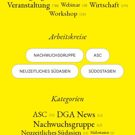
Veranstaltung
Wirtschaft
Webinar
(28)
(788)
(199)
Workshop
(126)
Arbeitskreise
NACHWUCHSGRUPPE
ASC
NEUZEITLICHES SÜDASIEN
SÜDOSTASIEN
Kategorien
DGA News
ASC
(35)
(62)
Nachwuchsgruppe
(62)
Neuzeitliches Südasien
Südostasien
(1)
(13)