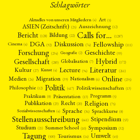
Schlagwörter
Medien
Migration
Nationalism
Online
(24)
(39)
(6)
(235)
Philosophie
Politik
Politikwissenschaften
Praktikum
(12)
(417)
(13)
(8)
Präsentation
Programm
Publikation
Recht
(13)
(5)
(23)
(20)
Art
Aktuelles von unseren Mitgliedern
Religion
Sozialwissenschaften
Sprache
Sprachkurse
(4)
(5)
(75)
(4)
(36)
(8)
ASIEN (Zeitschrift)
Auszeichnung
Stellenausschreibung
Stipendium
Studium
(661)
(53)
(21)
(12)
(25)
Summer School
Symposium
Tagung
Tourismus
Calls for…
(10)
(32)
(500)
(14)
Bericht
Bildung
(22)
(128)
(1287)
Umwelt
Veranstaltung
Webinar
Wirtschaft
(45)
(788)
(28)
(199)
Fellowship
DGA
Diskussion
Cinema
Workshop
(126)
(4)
(92)
(74)
(111)
Forschung
Geschichte
Geografie
(2)
(93)
(234)
MITGLIEDSCHAFT
STUDIUM
DATENSCHUTZERKLÄRUNG
Gesellschaft
Hybrid
Globalisation
(7)
(172)
(283)
MITGLIEDERBEREICH
KONTAKT
SPENDEN SIE JETZT!
Literatur
Lecture
Kultur
Kunst
(4)
(27)
(94)
(261)
Online
Migration
Medien
Nationalism
(6)
(24)
(39)
(235)
ENGLISH
Politik
Philosophie
Politikwissenschaften
(12)
(13)
(417)
Präsentation
Praktikum
Programm
(5)
(8)
(13)
Religion
Publikation
Recht
(23)
(20)
(75)
Sprache
Sprachkurse
Sozialwissenschaften
(4)
(36)
(8)
Stellenausschreibung
Stipendium
(53)
(661)
Symposium
Studium
Summer School
(21)
(10)
(32)
Tagung
Umwelt
Tourismus
(45)
(14)
(500)