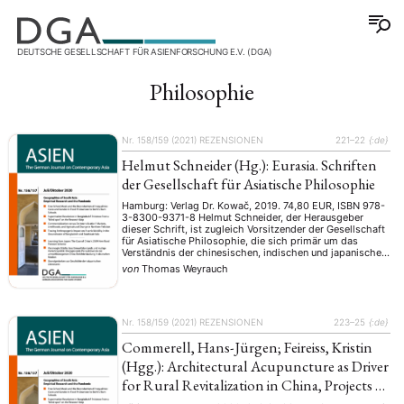
DEUTSCHE GESELLSCHAFT FÜR ASIENFORSCHUNG E.V. (DGA)
Philosophie
Nr. 158/159 (2021)
REZENSIONEN
221–22
{:de}
Helmut Schneider (Hg.): Eurasia. Schriften
der Gesellschaft für Asiatische Philosophie
Hamburg: Verlag Dr. Kowač, 2019. 74,80 EUR, ISBN 978-
3-8300-9371-8 Helmut Schneider, der Herausgeber
dieser Schrift, ist zugleich Vorsitzender der Gesellschaft
für Asiatische Philosophie, die sich primär um das
Verständnis der chinesischen, indischen und japanischen
Philosophie bemüht. Sie misst Philosophie nicht an
von
Thomas Weyrauch
einem bestimmten vorausgesetzten europäischen
Philosophiebegriff, sondern versteht sie in einer
komparatistischen Konzeption im weitesten …
Nr. 158/159 (2021)
REZENSIONEN
223–25
{:de}
Commerell, Hans-Jürgen; Feireiss, Kristin
(Hgg.): Architectural Acupuncture as Driver
for Rural Revitalization in China, Projects by