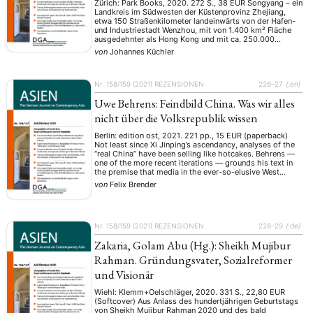
Xu Tiantian, DnA_Beijing
Zürich: Park Books, 2020. 272 S., 38 EUR Songyang – ein
Landkreis im Südwesten der Küstenprovinz Zhejiang,
etwa 150 Straßenkilometer landeinwärts von der Hafen-
und Industriestadt Wenzhou, mit von 1.400 km² Fläche
ausgedehnter als Hong Kong und mit ca. 250.000
Einwohnern eher dünn besiedelt. Er umfasst das
von
Johannes Küchler
Quellgebiet des Songyin-Flusses: Die Berge (500–1500
m) – …
Nr. 158/159 (2021)
REZENSIONEN
226–27
{:en}
Uwe Behrens: Feindbild China. Was wir alles
nicht über die Volksrepublik wissen
Berlin: edition ost, 2021. 221 pp., 15 EUR (paperback)
Not least since Xi Jinping’s ascendancy, analyses of the
“real China” have been selling like hotcakes. Behrens —
one of the more recent iterations — grounds his text in
the premise that media in the ever-so-elusive West
grossly misrepresent China, painting a negative image of
von
Felix Brender
the …
Nr. 158/159 (2021)
REZENSIONEN
228–29
{:de}
Zakaria, Golam Abu (Hg.): Sheikh Mujibur
Rahman. Gründungsvater, Sozialreformer
und Visionär
Wiehl: Klemm+Oelschläger, 2020. 331 S., 22,80 EUR
(Softcover) Aus Anlass des hundertjährigen Geburtstags
von Sheikh Mujibur Rahman 2020 und des bald