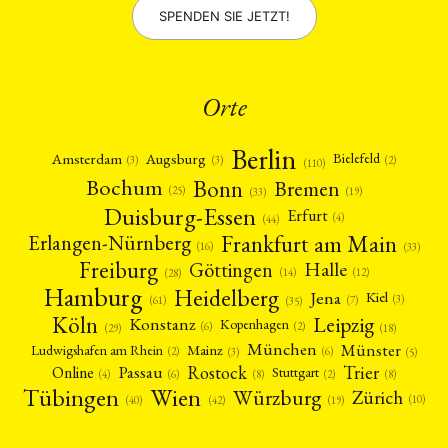
SPENDEN SIE JETZT!
Orte
Berlin
Amsterdam
Augsburg
Bielefeld
(2)
(3)
(3)
(110)
Bonn
Bochum
Bremen
(25)
(19)
(33)
Duisburg-Essen
Erfurt
(4)
(44)
Frankfurt am Main
Erlangen-Nürnberg
(16)
(33)
Freiburg
Halle
Göttingen
(12)
(14)
(28)
Hamburg
Heidelberg
Jena
Kiel
(3)
(7)
(61)
(35)
Köln
Leipzig
Konstanz
Kopenhagen
(2)
(6)
(18)
(29)
München
Münster
Mainz
Ludwigshafen am Rhein
(2)
(6)
(3)
(5)
Rostock
Trier
Passau
Online
Stuttgart
(2)
(6)
(4)
(8)
(8)
Tübingen
Wien
Würzburg
Zürich
(10)
(42)
(40)
(19)