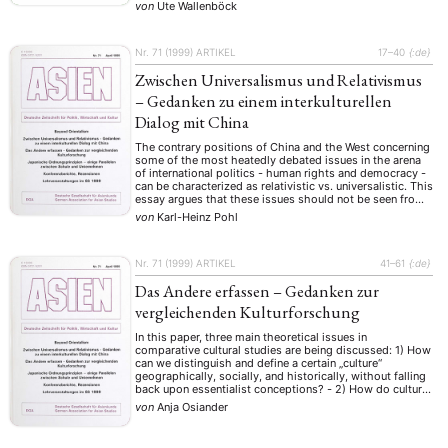
conception of border — simultaneously as limitations
von
Ute Wallenböck
and opportunities — and what the authors call “affective
boundaries” (p.73), “livelihood reconstruction” (p.31) …
Nr. 71 (1999)
ARTIKEL
17–40
{:de}
Zwischen Universalismus und Relativismus
– Gedanken zu einem interkulturellen
Dialog mit China
The contrary positions of China and the West concerning
some of the most heatedly debated issues in the arena
of international politics - human rights and democracy -
can be characterized as relativistic vs. universalistic. This
essay argues that these issues should not be seen from
an ideological but from a historical perspective. It should
von
Karl-Heinz Pohl
…
Nr. 71 (1999)
ARTIKEL
41–61
{:de}
Das Andere erfassen – Gedanken zur
vergleichenden Kulturforschung
In this paper, three main theoretical issues in
comparative cultural studies are being discussed: 1) How
can we distinguish and define a certain „culture“
geographically, socially, and historically, without falling
back upon essentialist conceptions? - 2) How do cultural
developments and developments of society in general
von
Anja Osiander
influence each other? - And 3): How can we …