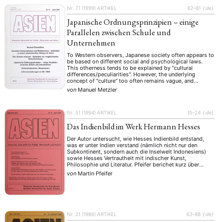
Nr. 71 (1999)
ARTIKEL
62–81
{:de}
Japanische Ordnungsprinzipien – einige
Parallelen zwischen Schule und
Unternehmen
To Western observers, Japanese society often appears to
be based on different social and psychological laws.
This otherness tends to be explained by "cultural
differences/peculiarities". However, the underlying
concept of "culture" too often remains vague, and
statements are overly generalized. From a sociological
von
Manuel Metzler
point of view, a direct transfer of supposed cultural
patterns to individual …
Nr. 51 (1994)
ARTIKEL
15–24
{:de}
Das Indienbild im Werk Hermann Hesses
Der Autor untersucht, wie Hesses Indienbild entstand,
was er unter Indien verstand (nämlich nicht nur den
Subkontinent, sondern auch die Inselwelt Indonesiens)
sowie Hesses Vertrautheit mit indischer Kunst,
Philosophie und Literatur. Pfeifer berichet kurz über
Hesses Bekanntheit bzw. Beliebtheit im heutigen Indien.
von
Martin Pfeifer
Nr. 21 (1986)
ARTIKEL
63–88
{:de}