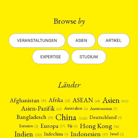
Browse
by
VERANSTALTUNGEN
ASIEN
ARTIKEL
EXPERTISE
STUDIUM
Länder
Asien
Afrika
ASEAN
Afghanistan
(22)
(30)
(48)
(611)
Asien-Pazifik
Australien
Austronesien
(4)
(3)
(63)
China
Bangladesch
Deutschland
(9)
(30)
(1521)
Hong Kong
Europa
Fiji
Eurasien
(3)
(2)
(37)
(96)
Indien
Indonesien
Indochina
Israel
(2)
(5)
(97)
(230)