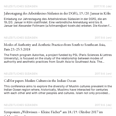
NEUZEITLICHES SÜDASIEN
2017.11.10
{:de}
Jahrestagung des Arbeitskreises Südasien in der DGfG, 19./20. Januar in Köln
Einladung zur Jahrestagung des Arbeitskreises Südasien in der DGfG, die am
19./20. Januar in Köln stattfindet. Eine verbindliche Anmeldung wird bis 8.
Januar bei Alexander Follmann (a.follmann@uni-koeln.de) erbeten. Die Kosten für
die Teilnahme belaufen sich auf 30 EUR für Vollzahler:innen und 15 EUR für
Doktorand:innen und Studierende.
NEUZEITLICHES SÜDASIEN
2017.9.6
{:en}
Modes of Authority and Aesthetic Practices from South to Southeast Asia,
Paris 23.-25.5.2018
The French program Autoritas, a project funded by PSL (Paris Sciences & Lettres
University), is focused on the study of the relationship between modes of
authority and aesthetic practices from South Asia to Southeast Asia. The
project is conducted jointly by four French research units: The CASE (Center for
Southeast Asian Studies), the CEIAS (Center …
NEUZEITLICHES SÜDASIEN
2017.9.6
{:en}
Call for papers: Muslim Cultures in the Indian Ocean
This conference aims to explore the diversity of Muslim cultures prevalent in the
Indian Ocean region where, historically, Muslims have interacted for centuries
with each other and with other peoples and cultures. Islam not only provided
the scaffolding that facilitated cultural exchanges but was also the pivot for
transforming local societies. The conference seeks to …
NEUZEITLICHES SÜDASIEN
2017.9.6
{:de}
Symposium „Weltwissen – Kleine Fächer“ am 18./19. Oktober 2017 im