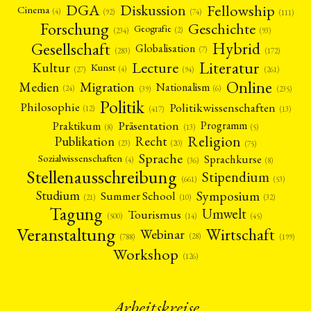
Religion
Sozialwissenschaften
Sprache
Sprachkurse
(75)
(4)
(36)
(8)
Fellowship
DGA
Diskussion
Cinema
(4)
(92)
(74)
(111)
Stellenausschreibung
Stipendium
Studium
(661)
(53)
(21)
Forschung
Geschichte
Summer School
Symposium
Tagung
Tourismus
Geografie
(10)
(32)
(500)
(14)
(2)
(93)
(234)
Umwelt
Veranstaltung
Webinar
Wirtschaft
(45)
(788)
(28)
(199)
Gesellschaft
Hybrid
Globalisation
(7)
(172)
(283)
Workshop
(126)
Literatur
Lecture
Kultur
Kunst
(4)
(27)
(94)
(261)
Online
Migration
Medien
Nationalism
MITGLIEDSCHAFT
STUDIUM
DATENSCHUTZERKLÄRUNG
(6)
(24)
(39)
(235)
Politik
MITGLIEDERBEREICH
KONTAKT
SPENDEN SIE JETZT!
Philosophie
Politikwissenschaften
(12)
(13)
(417)
Präsentation
Praktikum
Programm
(5)
(8)
(13)
ENGLISH
Religion
Publikation
Recht
(23)
(20)
(75)
Sprache
Sprachkurse
Sozialwissenschaften
(4)
(36)
(8)
Stellenausschreibung
Stipendium
(53)
(661)
Symposium
Studium
Summer School
(21)
(10)
(32)
Tagung
Umwelt
Tourismus
(45)
(14)
(500)
Veranstaltung
Wirtschaft
Webinar
(28)
(788)
(199)
Workshop
(126)
Arbeitskreise