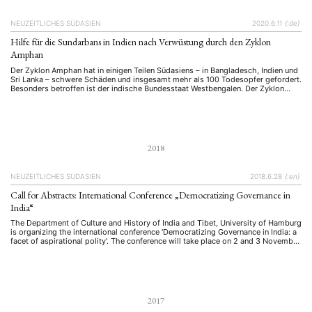
NEUZEITLICHES SÜDASIEN
2020.6.11
{:de}
Hilfe für die Sundarbans in Indien nach Verwüstung durch den Zyklon
Amphan
Der Zyklon Amphan hat in einigen Teilen Südasiens – in Bangladesch, Indien und
Sri Lanka – schwere Schäden und insgesamt mehr als 100 Todesopfer gefordert.
Besonders betroffen ist der indische Bundesstaat Westbengalen. Der Zyklon
Amphan hat in einigen Teilen Südasiens – in Bangladesch, Indien und Sri Lanka –
schwere Schäden und insgesamt mehr als 100 …
2018
NEUZEITLICHES SÜDASIEN
2018.6.28
{:en}
Call for Abstracts: International Conference „Democratizing Governance in
India“
The Department of Culture and History of India and Tibet, University of Hamburg
is organizing the international conference 'Democratizing Governance in India: a
facet of aspirational polity'. The conference will take place on 2 and 3 November
2018 at the University of Hamburg. Scholars are invited to submit their paper
proposals including a) title, b) …
2017