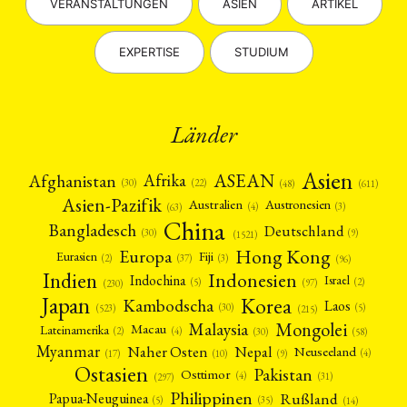
VERANSTALTUNGEN
ASIEN
ARTIKEL
EXPERTISE
STUDIUM
Länder
Asien
Afrika
ASEAN
Afghanistan
(22)
(30)
(48)
(611)
Asien-Pazifik
Australien
Austronesien
(4)
(3)
(63)
China
Bangladesch
Deutschland
(9)
(30)
(1521)
Hong Kong
Europa
Fiji
Eurasien
(3)
(2)
(37)
(96)
Indien
Indonesien
Indochina
Israel
(2)
(5)
(97)
(230)
Japan
Korea
Kambodscha
Laos
(5)
(30)
(523)
(215)
Mongolei
Malaysia
Macau
Lateinamerika
(4)
(2)
(30)
(58)
Myanmar
Nepal
Naher Osten
Neuseeland
(4)
(17)
(10)
(9)
Ostasien
Pakistan
Osttimor
(4)
(31)
(297)
Philippinen
Rußland
Papua-Neuguinea
(5)
(35)
(14)