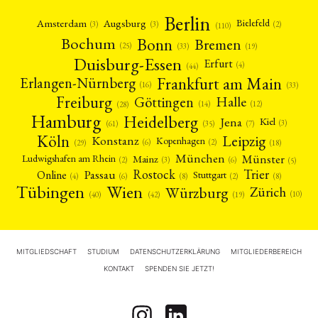
Berlin
Amsterdam
Augsburg
Bielefeld
(2)
(3)
(3)
(110)
Bonn
Bochum
Bremen
(25)
(19)
(33)
Duisburg-Essen
Erfurt
(4)
(44)
Frankfurt am Main
Erlangen-Nürnberg
(16)
(33)
Freiburg
Halle
Göttingen
(12)
(14)
(28)
Hamburg
Heidelberg
Jena
Kiel
(3)
(7)
(61)
(35)
Köln
Leipzig
Konstanz
Kopenhagen
(2)
(6)
(18)
(29)
München
Münster
Mainz
Ludwigshafen am Rhein
(2)
(6)
(3)
(5)
Rostock
Trier
Passau
Online
Stuttgart
(2)
(6)
(4)
(8)
(8)
Tübingen
Wien
Würzburg
Zürich
(10)
(42)
(40)
(19)
MITGLIEDSCHAFT
STUDIUM
DATENSCHUTZERKLÄRUNG
MITGLIEDERBEREICH
KONTAKT
SPENDEN SIE JETZT!