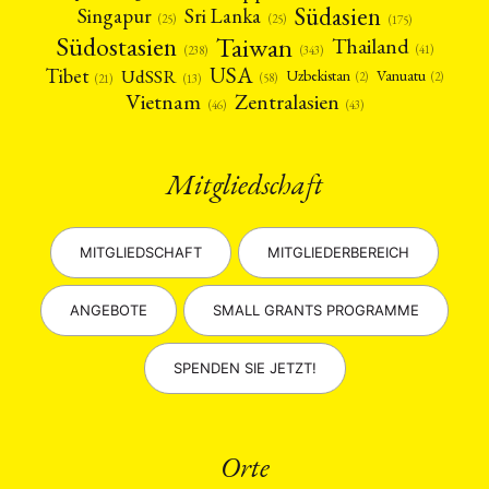
Südasien
Singapur
Sri Lanka
(25)
(25)
(175)
Taiwan
Südostasien
Thailand
(41)
(238)
(343)
USA
Tibet
UdSSR
Uzbekistan
Vanuatu
(2)
(2)
(58)
(13)
(21)
Vietnam
Zentralasien
(46)
(43)
Mitgliedschaft
MITGLIEDSCHAFT
MITGLIEDERBEREICH
ANGEBOTE
SMALL GRANTS PROGRAMME
SPENDEN SIE JETZT!
Orte