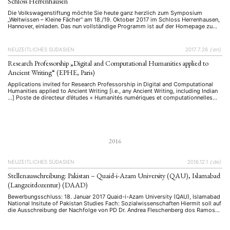
Schloss Herrenhausen
Die Volkswagenstiftung möchte Sie heute ganz herzlich zum Symposium
„Weltwissen – Kleine Fächer“ am 18./19. Oktober 2017 im Schloss Herrenhausen,
Hannover, einladen. Das nun vollständige Programm ist auf der Homepage zu
finden. Ab Ende September finden Sie dort ebenfalls Informationen zum neuen
Förderangebot der VolkswagenStiftung, das auf die strukturelle Stärkung der
sogenannten Kleinen Fächer zielt. …
NEUZEITLICHES SÜDASIEN
2017.7.26
{:en}
Research Professorship „Digital and Computational Humanities applied to
Ancient Writing“ (EPHE, Paris)
Applications invited for Research Professorship in Digital and Computational
Humanities applied to Ancient Writing [i.e., any Ancient Writing, including Indian
...] Poste de directeur d’études « Humanités numériques et computationnelles
appliquées à l’étude de l’écrit ancien » The research professor is expected to
combine philological expertise and computer science proficiency concerning
ancient writing on the …
2016
NEUZEITLICHES SÜDASIEN
2016.12.1
{:de}
Stellenausschreibung: Pakistan – Quaid-i-Azam University (QAU), Islamabad
(Langzeitdozentur) (DAAD)
Bewerbungsschluss: 18. Januar 2017 Quaid-i-Azam University (QAU), Islamabad
National Insitute of Pakistan Studies Fach: Sozialwissenschaften Hiermit soll auf
die Ausschreibung der Nachfolge von PD Dr. Andrea Fleschenberg dos Ramos
Pinéu am sozialwissenschaftlich interdisziplinär ausgerichteten National
Institute of Pakistan Studies als DAAD Long Term Guest
Professor/Langzeitdozentin hingewiesen werden. Wichtig ist ein Interesse an