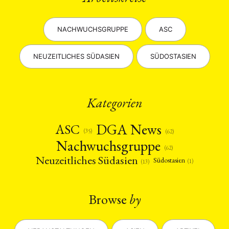
NACHWUCHSGRUPPE
ASC
NEUZEITLICHES SÜDASIEN
SÜDOSTASIEN
Kategorien
DGA News
ASC
(35)
(62)
Nachwuchsgruppe
(62)
Neuzeitliches Südasien
Südostasien
(1)
(13)
Browse
by