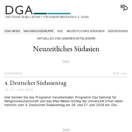
DEUTSCHE GESELLSCHAFT FÜR ASIENFORSCHUNG E.V. (DGA)
DGA NEWS
NACHWUCHSGRUPPE
ASC
NEUZEITLICHES SÜDASIEN
SÜDOSTASIEN
AKTUELLES VON UNSEREN MITGLIEDERN
Neuzeitliches Südasien
2026
KONFERENZ
2026
{:de}
4. Deutscher Südasientag
26.–27. JUNI 2026
Hier können Sie das Programm herunterladen: Programm Das Seminar für
Religionswissenschaft und das Max-Weber-Kolleg der Universität Erfurt laden
herzlich zum 4. Deutschen Südasientag am 26. und 27. Juni 2026 ein. Die
Teilnahme ist nur nach einer schriftlichen Anmeldung möglich. Bitte registrieren
Sie Ihre Teilnahme, indem Sie bis 10. Juni 2026 eine E-Mail an
suedasientag@uni-erfurt.de schreiben …
2020