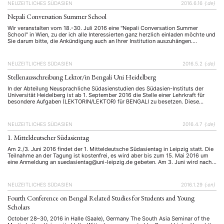
NEUZEITLICHES SÜDASIEN
2016.6.16
{:de}
interdisziplinärer Arbeit, regionalen …
Nepali Conversation Summer School
Wir veranstalten vom 18.-30. Juli 2016 eine "Nepali Conversation Summer
School" in Wien, zu der ich alle Interessierten ganz herzlich einladen möchte und
Sie darum bitte, die Ankündigung auch an Ihrer Institution auszuhängen.
Voraussetzung sind Grundkenntnisse in Nepali.
NEUZEITLICHES SÜDASIEN
2016.5.2
{:de}
Stellenausschreibung Lektor/in Bengali Uni Heidelberg
In der Abteilung Neusprachliche Südasienstudien des Südasien-Instituts der
Universität Heidelberg ist ab 1. September 2016 die Stelle einer Lehrkraft für
besondere Aufgaben (LEKTORIN/LEKTOR) für BENGALI zu besetzen. Diese
Vollzeitstelle ist grundsätzlich teilbar, wird nach TVL vergütet und zunächst
befristet für zwei Jahre besetzt; eine spätere Entfristung ist möglich. Das
Südasien-Institut ist das deutschlandweit größte Zentrum …
NEUZEITLICHES SÜDASIEN
2016.4.7
{:de}
1. Mitteldeutscher Südasientag
Am 2./3. Juni 2016 findet der 1. Mitteldeutsche Südasientag in Leipzig statt. Die
Teilnahme an der Tagung ist kostenfrei, es wird aber bis zum 15. Mai 2016 um
eine Anmeldung an suedasientag@uni-leipzig.de gebeten. Am 3. Juni wird nach
den Vorträgen ein Treffen des Arbeitskreises Neuzeitliches Südasien stattfinden.
NEUZEITLICHES SÜDASIEN
2016.1.29
{:en}
Fourth Conference on Bengal Related Studies for Students and Young
Scholars
October 28–30, 2016 in Halle (Saale), Germany The South Asia Seminar of the