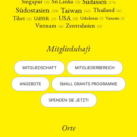
Südasien
Singapur
Sri Lanka
(25)
(25)
(175)
Taiwan
Südostasien
Thailand
(41)
(238)
(343)
USA
Tibet
UdSSR
Uzbekistan
Vanuatu
(2)
(2)
(58)
(13)
(21)
Vietnam
Zentralasien
(46)
(43)
Mitgliedschaft
MITGLIEDSCHAFT
MITGLIEDERBEREICH
ANGEBOTE
SMALL GRANTS PROGRAMME
SPENDEN SIE JETZT!
Orte