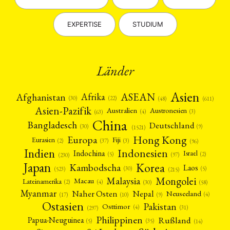
Stellenausschreibung
Stipendium
Studium
(661)
(53)
(21)
Summer School
Symposium
Tagung
Tourismus
(10)
(32)
(500)
(14)
EXPERTISE
STUDIUM
Umwelt
Veranstaltung
Webinar
Wirtschaft
(45)
(788)
(28)
(199)
Workshop
(126)
MITGLIEDSCHAFT
STUDIUM
DATENSCHUTZERKLÄRUNG
Länder
MITGLIEDERBEREICH
KONTAKT
SPENDEN SIE JETZT!
Asien
Afrika
ASEAN
Afghanistan
ENGLISH
(22)
(30)
(48)
(611)
Asien-Pazifik
Australien
Austronesien
(4)
(3)
(63)
China
Bangladesch
Deutschland
(9)
(30)
(1521)
Hong Kong
Europa
Fiji
Eurasien
(3)
(2)
(37)
(96)
Indien
Indonesien
Indochina
Israel
(2)
(5)
(97)
(230)
Japan
Korea
Kambodscha
Laos
(5)
(30)
(523)
(215)
Mongolei
Malaysia
Macau
Lateinamerika
(4)
(2)
(30)
(58)
Myanmar
Nepal
Naher Osten
Neuseeland
(4)
(17)
(10)
(9)
Ostasien
Pakistan
Osttimor
(4)
(31)
(297)
Philippinen
Rußland
Papua-Neuguinea
(5)
(35)
(14)