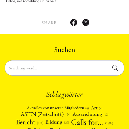
Online, mit Anmeldung China baut
seine Position in der internationalen
Raumfahrt in hohem Tempo aus. Zu
den aktuellen strategischen
Schwerpunkten zählen die
Weiterentwicklung des bemannten
SHARE
Programms, die geplanten
Mondmissionen bis 2030,
robotische Missionen zu Mars und
Asteroiden sowie der Ausbau der
chinesischen Raumstation als
langfristige Forschungsplattform. …
Suchen
Schlagwörter
Art
Aktuelles von unseren Mitgliedern
(4)
(5)
ASIEN (Zeitschrift)
Auszeichnung
(12)
(25)
Calls for…
Bericht
Bildung
(22)
(128)
(1287)