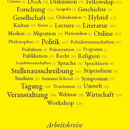
Fellowship
DGA
Diskussion
Cinema
(4)
(92)
(74)
(111)
Forschung
Geschichte
Geografie
(2)
(93)
(234)
Gesellschaft
Hybrid
Globalisation
(7)
(172)
(283)
Literatur
Lecture
Kultur
Kunst
(4)
(27)
(94)
(261)
Online
Migration
Medien
Nationalism
(6)
(24)
(39)
(235)
Politik
Philosophie
Politikwissenschaften
(12)
(13)
(417)
Präsentation
Praktikum
Programm
(5)
(8)
(13)
Religion
Publikation
Recht
(23)
(20)
(75)
Sprache
Sprachkurse
Sozialwissenschaften
(4)
(36)
(8)
Stellenausschreibung
Stipendium
(53)
(661)
Symposium
Studium
Summer School
(21)
(10)
(32)
Tagung
Umwelt
Tourismus
(45)
(14)
(500)
Veranstaltung
Wirtschaft
Webinar
(28)
(788)
(199)
Workshop
(126)
Arbeitskreise