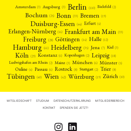
Berlin
Amsterdam
Augsburg
Bielefeld
(2)
(3)
(3)
(110)
Bonn
Bochum
Bremen
(25)
(19)
(33)
Duisburg-Essen
Erfurt
(4)
(44)
Frankfurt am Main
Erlangen-Nürnberg
(16)
(33)
Freiburg
Halle
Göttingen
(12)
(14)
(28)
Hamburg
Heidelberg
Jena
Kiel
(3)
(7)
(61)
(35)
Köln
Leipzig
Konstanz
Kopenhagen
(2)
(6)
(18)
(29)
München
Münster
Mainz
Ludwigshafen am Rhein
(2)
(6)
(3)
(5)
Rostock
Trier
Passau
Online
Stuttgart
(2)
(6)
(4)
(8)
(8)
Tübingen
Wien
Würzburg
Zürich
(10)
(42)
(40)
(19)
MITGLIEDSCHAFT
STUDIUM
DATENSCHUTZERKLÄRUNG
MITGLIEDERBEREICH
KONTAKT
SPENDEN SIE JETZT!