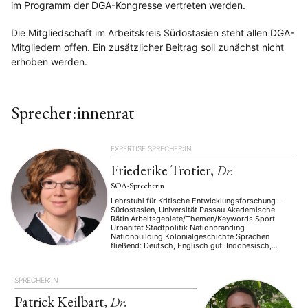
im Programm der DGA-Kongresse vertreten werden.
Die Mitgliedschaft im Arbeitskreis Südostasien steht allen DGA-
Mitgliedern offen. Ein zusätzlicher Beitrag soll zunächst nicht
erhoben werden.
Sprecher:innenrat
EXPERTISE
SPRECHER:IN
Friederike Trotier,
Dr.
SOA-Sprecherin
Lehrstuhl für Kritische Entwicklungsforschung –
Südostasien, Universität Passau Akademische
Rätin Arbeitsgebiete/Themen/Keywords Sport
Urbanität Stadtpolitik Nationbranding
Nationbuilding Kolonialgeschichte Sprachen
fließend: Deutsch, Englisch gut: Indonesisch,
Französisch passiv: Koreanisch
SPRECHER:IN
Patrick Keilbart,
Dr.