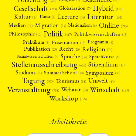
(2)
(93)
(234)
Gesellschaft
Hybrid
Globalisation
(7)
(172)
(283)
Literatur
Lecture
Kultur
Kunst
(4)
(27)
(94)
(261)
Online
Migration
Medien
Nationalism
(6)
(24)
(39)
(235)
Politik
Philosophie
Politikwissenschaften
(12)
(13)
(417)
Präsentation
Praktikum
Programm
(5)
(8)
(13)
Religion
Publikation
Recht
(23)
(20)
(75)
Sprache
Sprachkurse
Sozialwissenschaften
(4)
(36)
(8)
Stellenausschreibung
Stipendium
(53)
(661)
Symposium
Studium
Summer School
(21)
(10)
(32)
Tagung
Umwelt
Tourismus
(45)
(14)
(500)
Veranstaltung
Wirtschaft
Webinar
(28)
(788)
(199)
Workshop
(126)
Arbeitskreise