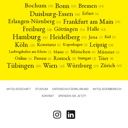
Bonn
Bochum
Bremen
(25)
(19)
(33)
Duisburg-Essen
Erfurt
(4)
(44)
Frankfurt am Main
Erlangen-Nürnberg
(16)
(33)
Freiburg
Halle
Göttingen
(12)
(14)
(28)
Hamburg
Heidelberg
Jena
Kiel
(3)
(7)
(61)
(35)
Köln
Leipzig
Konstanz
Kopenhagen
(2)
(6)
(18)
(29)
München
Münster
Mainz
Ludwigshafen am Rhein
(2)
(6)
(3)
(5)
Rostock
Trier
Passau
Online
Stuttgart
(2)
(6)
(4)
(8)
(8)
Tübingen
Wien
Würzburg
Zürich
(10)
(42)
(40)
(19)
MITGLIEDSCHAFT
STUDIUM
DATENSCHUTZERKLÄRUNG
MITGLIEDERBEREICH
KONTAKT
SPENDEN SIE JETZT!