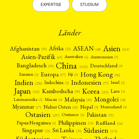
EXPERTISE
STUDIUM
Länder
Asien
Afrika
ASEAN
Afghanistan
(22)
(30)
(48)
(611)
Asien-Pazifik
Australien
Austronesien
(4)
(3)
(63)
China
Bangladesch
Deutschland
(9)
(30)
(1521)
Hong Kong
Europa
Fiji
Eurasien
(3)
(2)
(37)
(96)
Indien
Indonesien
Indochina
Israel
(2)
(5)
(97)
(230)
Japan
Korea
Kambodscha
Laos
(5)
(30)
(523)
(215)
Mongolei
Malaysia
Macau
Lateinamerika
(4)
(2)
(30)
(58)
Myanmar
Nepal
Naher Osten
Neuseeland
(4)
(17)
(10)
(9)
Ostasien
Pakistan
Osttimor
(4)
(31)
(297)
Philippinen
Rußland
Papua-Neuguinea
(5)
(35)
(14)
Südasien
Singapur
Sri Lanka
(25)
(25)
(175)
Taiwan
Südostasien
Thailand