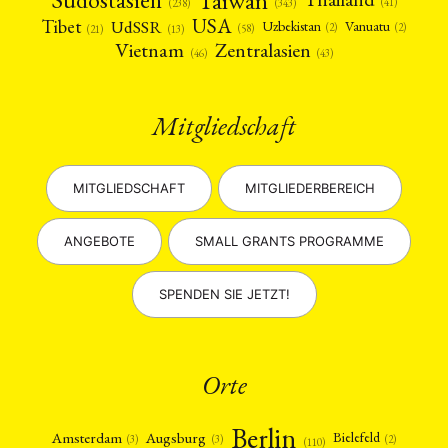
(41)
(238)
(343)
USA
Tibet
UdSSR
Uzbekistan
Vanuatu
(2)
(2)
(58)
(13)
(21)
Vietnam
Zentralasien
(46)
(43)
Mitgliedschaft
MITGLIEDSCHAFT
MITGLIEDERBEREICH
ANGEBOTE
SMALL GRANTS PROGRAMME
SPENDEN SIE JETZT!
Orte
Berlin
Amsterdam
Augsburg
Bielefeld
(2)
(3)
(3)
(110)