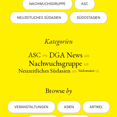
NACHWUCHSGRUPPE
ASC
NEUZEITLICHES SÜDASIEN
SÜDOSTASIEN
Kategorien
DGA News
ASC
(35)
(62)
Nachwuchsgruppe
(62)
Neuzeitliches Südasien
Südostasien
(1)
(13)
Browse
by
VERANSTALTUNGEN
ASIEN
ARTIKEL