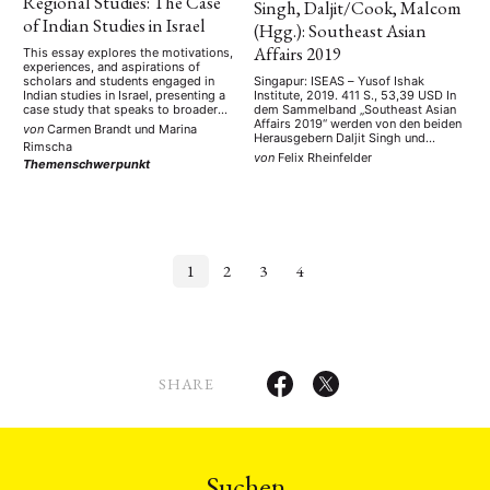
Regional Studies: The Case
Singh, Daljit/Cook, Malcom
of Indian Studies in Israel
(Hgg.): Southeast Asian
Affairs 2019
This essay explores the motivations,
experiences, and aspirations of
scholars and students engaged in
Singapur: ISEAS – Yusof Ishak
Indian studies in Israel, presenting a
Institute, 2019. 411 S., 53,39 USD In
case study that speaks to broader
dem Sammelband „Southeast Asian
global debates about the history,
Affairs 2019“ werden von den beiden
von
Carmen Brandt
und
Marina
relevance, and future of regional
Herausgebern Daljit Singh und
Rimscha
studies. Drawing on interviews with
Malcom Cook 24 Artikel
von
Felix Rheinfelder
Themenschwerpunkt
three generations of Israeli scholars
zusammengestellt, welche sich
and current students from three
überregional oder national mit der
major Israeli universities, it …
Region Südostasien, im Folgenden
mit SOA abgekürzt, befassen. Zu der
Region zählen die Autoren 11 Länder,
zu …
1
2
3
4
SHARE
Suchen