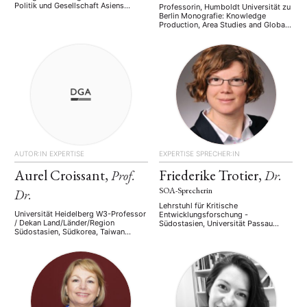
Politik und Gesellschaft Asiens
Professorin, Humboldt Universität zu
Land/Länder/Region Südostasien,
Berlin Monografie: Knowledge
Myanmar, Indonesien
Production, Area Studies and Global
Arbeitsgebiete/Themen/Keywords
Cooperation. Routledge 2017.
Innenpolitik Außenpolitik
Land/Länder/Region Südostasien,
Demokratisierung Menschenrechte
Japan/Ostasien, MENA
Regionale Cooperation
Arbeitsgebiete/Themen/Keywords
Protestbewegungen Sprachen
Wissensproduktion neue
fließend: Deutsch, Englisch passiv:
Regionalstudien Islam soziale
Bahasa Indonesia
Bewegungen transregionale
Entwicklung Sprachen fließend:
Deutsch, Englisch gut: Japanisch,
Arabisch passiv: Bahasa Melayu
AUTOR:IN
EXPERTISE
EXPERTISE
SPRECHER:IN
Aurel Croissant,
Friederike Trotier,
Prof.
Dr.
SOA-Sprecherin
Dr.
Lehrstuhl für Kritische
Universität Heidelberg W3-Professor
Entwicklungsforschung -
/ Dekan Land/Länder/Region
Südostasien, Universität Passau
Südostasien, Südkorea, Taiwan
Akademische Rätin
Arbeitsgebiete/Themen/Keywords
Arbeitsgebiete/Themen/Keywords
Demokratie Autoritarismus Militär
Sport Urbanität Stadtpolitik
Konflikt Pandemie Zivilgesellschaft
Nationbranding Nationbuilding
Sprachen fließend: Deutsch, Englisch
Kolonialgeschichte Sprachen
fließend: Deutsch, Englisch gut:
Indonesisch, Französisch passiv:
Koreanisch