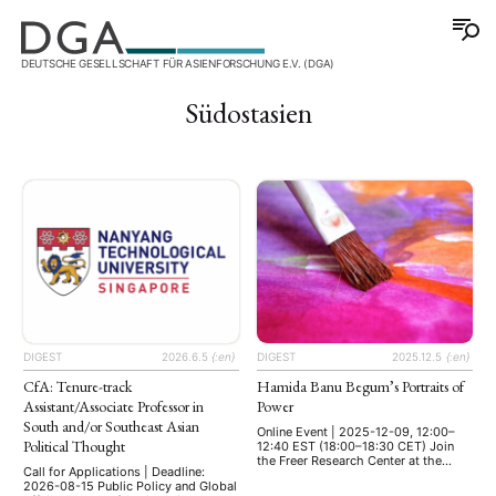
DEUTSCHE GESELLSCHAFT FÜR ASIENFORSCHUNG E.V. (DGA)
Südostasien
DIGEST
2026.6.5
{:en}
DIGEST
2025.12.5
{:en}
CfA: Tenure-track
Hamida Banu Begum’s Portraits of
Assistant/Associate Professor in
Power
South and/or Southeast Asian
Online Event | 2025-12-09, 12:00–
Political Thought
12:40 EST (18:00–18:30 CET) Join
the Freer Research Center at the
Call for Applications | Deadline:
Smithsonian’s National Museum of
2026-08-15 Public Policy and Global
Asian Art on Tuesday, December 9,