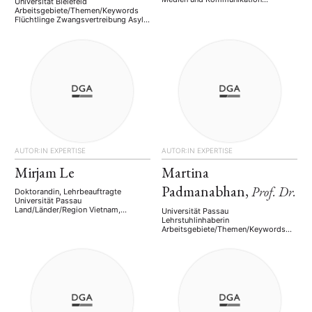
Universität Bielefeld
Wissenschaftlerin und Journalistin.
Arbeitsgebiete/Themen/Keywords
Sie arbeitet am Zentrum für Medien
Flüchtlinge Zwangsvertreibung Asyl
und Kommunikation der Universität
People Smuggling Trafficking in
Passau und beschäftigt sich vor
Persons Grenzkonflikte Sprachen
allem mit ethnischen und religiösen
fließend: Deutsch, Englisch gut:
Konflikten in Myanmar,
Bahasa Indonesia
Staatsbildung, Autoritarismus und
demokratischen Prozessen in
Südostasien, Zwangsmigration und
der Rolle von Community-Medien in
Transformationsländern.
Land/Länder/Region Myanmar,
Südostasien
Arbeitsgebiete/Themen/Keywords
ethnische …
AUTOR:IN
EXPERTISE
AUTOR:IN
EXPERTISE
Mirjam Le
Martina
Padmanabhan,
Prof. Dr.
Doktorandin, Lehrbeauftragte
Universität Passau
Land/Länder/Region Vietnam,
Universität Passau
Südostasien
Lehrstuhlinhaberin
Arbeitsgebiete/Themen/Keywords
Arbeitsgebiete/Themen/Keywords
Soziale Bewegungen
Comparative development research
Stadtentwicklung Demokratisierung
Gender Studies Institutional Analysis
Autoritarismus Vietnam-China
Socio-ecological research Trans-
Beziehungen Sprachen fließend:
and interdisciplinarity Women's
Deutsch, Englisch gut:
Representative Sprachen fließend:
Vietnamesisch, Französisch
Deutsch, Englisch