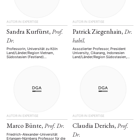
AUTOR:IN
EXPERTISE
AUTOR:IN
EXPERTISE
Sandra Kurfürst,
Patrick Ziegenhain,
Prof.
Dr.
Dr.
habil.
Professorin, Universität zu Köln
Assoziierter Professor, President
Land/Länder/Region Vietnam,
University, Cikarang, Indonesien
Südostasien (Festland)
Land/Länder/Region Südostasien,
Arbeitsgebiete/Themen/Keywords
Indonesien, Philippinen
Urbanisierung Social Media
Arbeitsgebiete/Themen/Keywords
Entwicklung Jugend Popkultur
Innenpolitik Wirtschaftliche
Gender Sprachen fließend: Deutsch,
Entwicklung Regionale
Englisch gut: Vietnamesisch
Zusammenarbeit Außenpolitik
Demokratisierung Ethnisch-religiöse
Konflikte Sprachen fließend: deutsch,
englisch, indonesisch gut:
französisch, malaysisch
AUTOR:IN
EXPERTISE
AUTOR:IN
EXPERTISE
Marco Bünte,
Claudia Derichs,
Prof. Dr.
Prof.
Dr.
Friedrich-Alexander-Universität
Erlangen-Nürnberg Professor für die