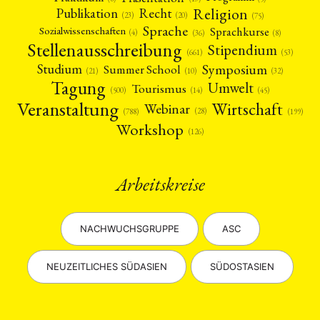
Religion
Publikation
Recht
(23)
(20)
(75)
Sprache
Sprachkurse
Sozialwissenschaften
(4)
(36)
(8)
Stellenausschreibung
Stipendium
(53)
(661)
Symposium
Studium
Summer School
(21)
(10)
(32)
Tagung
Umwelt
Tourismus
(45)
(14)
(500)
Veranstaltung
Wirtschaft
Webinar
(28)
(788)
(199)
Workshop
(126)
Arbeitskreise
NACHWUCHSGRUPPE
ASC
NEUZEITLICHES SÜDASIEN
SÜDOSTASIEN