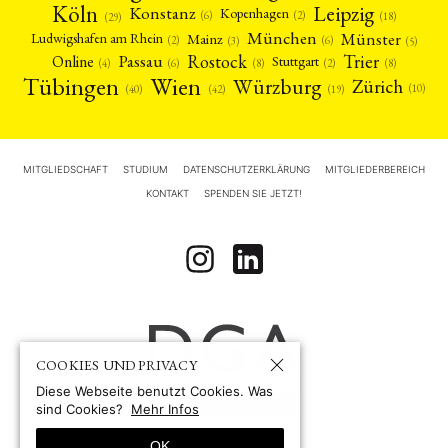
Köln
Leipzig
Konstanz
Kopenhagen
(2)
(6)
(18)
(29)
München
Münster
Mainz
Ludwigshafen am Rhein
(2)
(6)
(3)
(5)
Rostock
Trier
Passau
Online
Stuttgart
(2)
(6)
(4)
(8)
(8)
Tübingen
Wien
Würzburg
Zürich
(10)
(42)
(40)
(19)
MITGLIEDSCHAFT
STUDIUM
DATENSCHUTZERKLÄRUNG
MITGLIEDERBEREICH
KONTAKT
SPENDEN SIE JETZT!
COOKIES UND PRIVACY
Diese Webseite benutzt Cookies. Was
sind Cookies?
Mehr Infos
OK