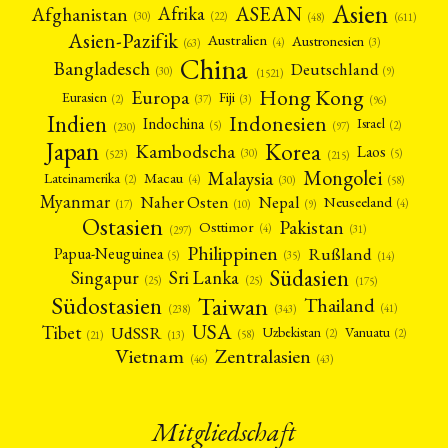
Asien
Afrika
ASEAN
Afghanistan
(22)
(30)
(48)
(611)
Asien-Pazifik
Australien
Austronesien
(4)
(3)
(63)
China
Bangladesch
Deutschland
(9)
(30)
(1521)
Hong Kong
Europa
Fiji
Eurasien
(3)
(2)
(37)
(96)
Indien
Indonesien
Indochina
Israel
(2)
(5)
(97)
(230)
Japan
Korea
Kambodscha
Laos
(5)
(30)
(523)
(215)
Mongolei
Malaysia
Macau
Lateinamerika
(4)
(2)
(30)
(58)
Myanmar
Nepal
Naher Osten
Neuseeland
(4)
(17)
(10)
(9)
Ostasien
Pakistan
Osttimor
(4)
(31)
(297)
Philippinen
Rußland
Papua-Neuguinea
(5)
(35)
(14)
Südasien
Singapur
Sri Lanka
(25)
(25)
(175)
Taiwan
Südostasien
Thailand
(41)
(238)
(343)
USA
Tibet
UdSSR
Uzbekistan
Vanuatu
(2)
(2)
(58)
(13)
(21)
Vietnam
Zentralasien
(46)
(43)
Mitgliedschaft