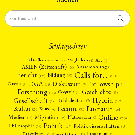
Schlagwörter
Art
Aktuelles von unseren Mitgliedern
(4)
(5)
ASIEN (Zeitschrift)
Auszeichnung
(12)
(25)
Calls for…
Bericht
Bildung
(22)
(128)
(1287)
Fellowship
DGA
Diskussion
Cinema
(4)
(92)
(74)
(111)
Forschung
Geschichte
Geografie
(2)
(93)
(234)
Gesellschaft
Hybrid
Globalisation
(7)
(172)
(283)
Literatur
Lecture
Kultur
Kunst
(4)
(27)
(94)
(261)
Online
Migration
Medien
Nationalism
(6)
(24)
(39)
(235)
Politik
Philosophie
Politikwissenschaften
(12)
(13)
(417)
Präsentation
Praktikum
Programm
(5)
(8)
(13)