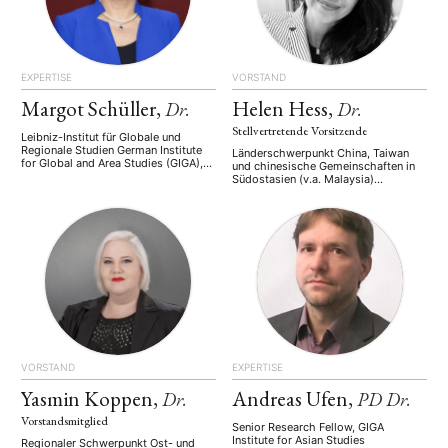
EXPERTISE
VORSTAND
Margot Schüller,
Helen Hess,
Dr.
Dr.
Stellvertretende Vorsitzende
Leibniz-Institut für Globale und
Regionale Studien German Institute
Länderschwerpunkt China, Taiwan
for Global and Area Studies (GIGA),
und chinesische Gemeinschaften in
Institut für Asien-Studien Senior
Südostasien (v.a. Malaysia)
Research Fellow Land/Länder/Region
Fachgebiet Sinologie (modern)
China, Südostasien
Forschungsinteressen Chinesische
Arbeitsgebiete/Themen/Keywords
Diaspora, chinesische Migration,
Wirtschaftspolitik
kulturwissenschaftliche und
Wissenschaftspolitik Deutsch-
ethnografische Zugänge, Gender
chinesische Kooperation Sprachen
Studies Position und Institution
fließend: Deutsch, Englisch gut:
Postdoktorandin Universität Zürich
Französisch, Chinesisch
Bio Helen Hess ist derzeit affilierte
Forscherin in moderner Sinologie am
Asien-Orient-Institut der Universität
Zürich. In ihrer Forschung befasst sie
sich mit moderner und
zeitgenössischer …
VORSTAND
EXPERTISE
Yasmin Koppen,
Andreas Ufen,
Dr.
PD Dr.
Vorstandsmitglied
Senior Research Fellow, GIGA
Institute for Asian Studies
Regionaler Schwerpunkt Ost- und