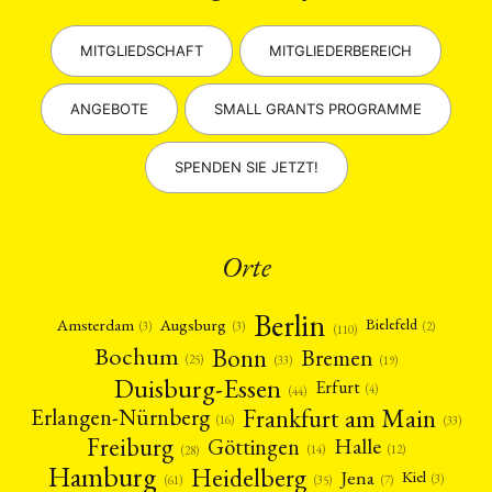
MITGLIEDSCHAFT
MITGLIEDERBEREICH
ANGEBOTE
SMALL GRANTS PROGRAMME
SPENDEN SIE JETZT!
Orte
Berlin
Amsterdam
Augsburg
Bielefeld
(2)
(3)
(3)
(110)
Bonn
Bochum
Bremen
(25)
(19)
(33)
Duisburg-Essen
Erfurt
(4)
(44)
Frankfurt am Main
Erlangen-Nürnberg
(16)
(33)
Freiburg
Halle
Göttingen
(12)
(14)
(28)
Hamburg
Heidelberg
Jena
Kiel
(3)
(7)
(61)
(35)