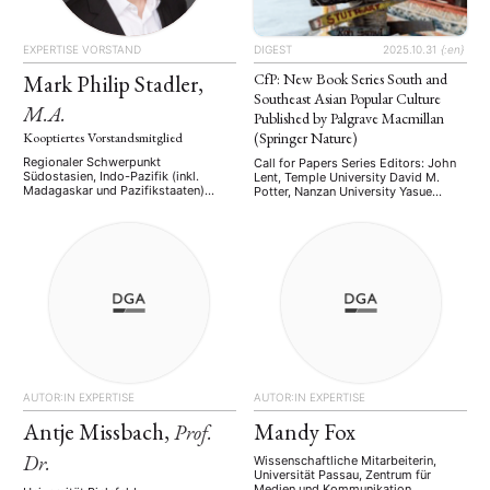
EXPERTISE
VORSTAND
DIGEST
2025.10.31
{:en}
Mark Philip Stadler,
CfP: New Book Series South and
Southeast Asian Popular Culture
M.A.
Published by Palgrave Macmillan
Kooptiertes Vorstandsmitglied
(Springer Nature)
Regionaler Schwerpunkt
Call for Papers Series Editors: John
Südostasien, Indo-Pazifik (inkl.
Lent, Temple University David M.
Madagaskar und Pazifikstaaten)
Potter, Nanzan University Yasue
Länderschwerpunkt Indonesien,
Kuwahara, Northern Kentucky
Singapur, Osttimor Fachgebiet
University We are pleased to
Indonesian Genocide 1965-68,
announce the launch of the South
Political Islam, Civil-Military
and Southeast Asian Popular Culture
Relations, Urban Poor Activism,
Series, published by Palgrave
Urbanism/Global Urban Studies,
Macmillan. This groundbreaking
(Protestant/Christian)
series addresses the growing
Cosmopolitanism, Progressive
scholarly interest in popular culture
Religion Forschungsinteressen
across South Asia (Afghanistan,
Indonesia as a Global Middle Power,
Bangladesh, …
Civil-Society Peace Initiatives in the
Indo-Pacific, Global Transitional
Justice, Cosmopolitanism in the
Anthropocene Position und
AUTOR:IN
EXPERTISE
AUTOR:IN
EXPERTISE
Institution Affiliate PhD …
Antje Missbach,
Mandy Fox
Prof.
Dr.
Wissenschaftliche Mitarbeiterin,
Universität Passau, Zentrum für
Medien und Kommunikation