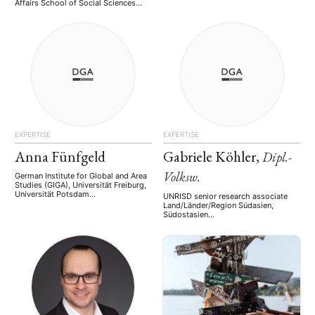
Affairs School of Social Sciences
12–12:40 pm EST for the online
Nanyang Technological University,
program Sneak Peek | Picture
Singapore Young and research-
Perfect: Hamida Banu Begum’s
intensive, Nanyang Technological
Portraits of Power. In an empire
University (NTU Singapore) is ranked
where visual representation meant
among the world's top universities.
power, Hamida Banu Begum (ca. …
Agile, bold, and inventive, NTU
Singapore shapes the future by
combining technology and human
creativity to tackle the toughest
challenges facing …
EXPERTISE
EXPERTISE
Anna Fünfgeld
Gabriele Köhler,
Dipl.-
Volksw.
German Institute for Global and Area
Studies (GIGA), Universität Freiburg,
Universität Potsdam
UNRISD senior research associate
Wissenschaftliche Mitarbeiterin,
Land/Länder/Region Südasien,
Doktorandin Land/Länder/Region
Südostasien
Indonesien, Südostasien, Südamerika
Arbeitsgebiete/Themen/Keywords
Arbeitsgebiete/Themen/Keywords
Social Policy Social Protection UN
Klimapolitik Energiepolitik
Voluntary National Reviews Sprachen
Umweltpolitik Politische Ökonomie
fließend: deutsch, englisch gut:
Soziale Bewegungen Infrastruktur
französisch
Sprachen fließend: Deutsch,
Englisch, Spanisch gut:
Portugiesisch, Indonesisch passiv:
Französisch