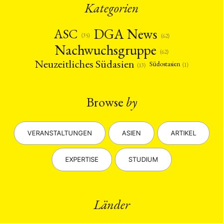
Kategorien
DGA News
ASC
(35)
(62)
Nachwuchsgruppe
(62)
Neuzeitliches Südasien
Südostasien
(1)
(13)
Browse
by
VERANSTALTUNGEN
ASIEN
ARTIKEL
EXPERTISE
STUDIUM
Länder