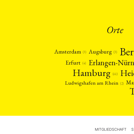
Orte
Ber
Amsterdam
Augsburg
(3)
(3)
Erlangen-Nür
Erfurt
(4)
Hamburg
Hei
(61)
Ma
Ludwigshafen am Rhein
(2)
MITGLIEDSCHAFT
S