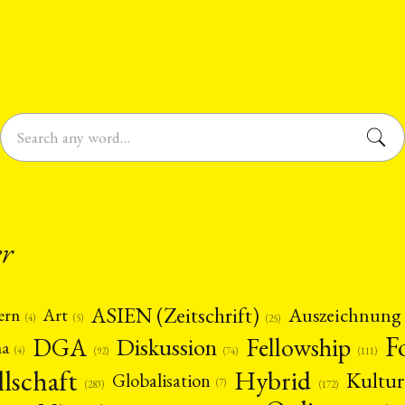
er
ASIEN (Zeitschrift)
Auszeichnung
Art
ern
(5)
(4)
(25)
F
DGA
Diskussion
Fellowship
ma
(4)
(74)
(92)
(111)
llschaft
Hybrid
Kultur
Globalisation
(7)
(172)
(283)