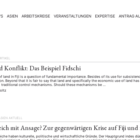
WS
ASIEN
ARBEITSKREISE
VERANSTALTUNGEN
EXPERTISE
ANTRAG AU
RTIKEL
 Konflikt: Das Beispiel Fidschi
f land in Fiji is a question of fundamental importance. Besides of its use for subsistenc
on. Beyond that it is fair to say that land and specifically the economic use of land ha
ng traditional control mechanisms. Should these mechanisms be …
oltz
ASIEN AKTUELL
reich mit Ansage? Zur gegenwärtigen Krise auf Fiji und
reiche haben kulturelle, politische und wirtschaftliche Gründe. Der Hauptgrund indes dür