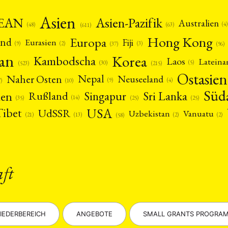
Asien
EAN
Asien-Pazifik
Australien
(4)
(48)
(63)
(611)
Hong Kong
Europa
and
Fiji
Eurasien
(9)
(2)
(3)
(96)
(37)
pan
Korea
Kambodscha
Laos
Latein
(5)
(30)
(523)
(215)
Ostasien
Nepal
Naher Osten
Neuseeland
(4)
(9)
(10)
7)
Süd
nen
Singapur
Sri Lanka
Rußland
(14)
(25)
(25)
(35)
USA
Tibet
UdSSR
Uzbekistan
Vanuatu
(21)
(2)
(2)
(13)
(58)
aft
IEDERBEREICH
ANGEBOTE
SMALL GRANTS PROGRA