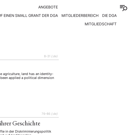
ANGEBOTE
F EINEN SMALL GRANT DER DGA
MITGLIEDERBEREICH
DIE DGA
MITGLIEDSCHAFT
8–31
{:de}
e agriculture, land has an identity-
s been applied a political dimension
76–86
{:de}
 ihrer Geschichte
fte in der Diskriminierungspolitik