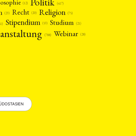
Politik
losophie
(12)
(417)
Religion
n
Recht
(20)
(75)
(23)
Stipendium
Studium
(53)
(21)
61)
anstaltung
Webinar
(28)
(788)
EBOTE
 SMALL GRANT DER DGA
ng
Bericht
(12)
(128)
ÜDOSTASIEN
Forschung
)
(234)
tur
Kunst
(27)
(4)
Philosophie
)
(12)