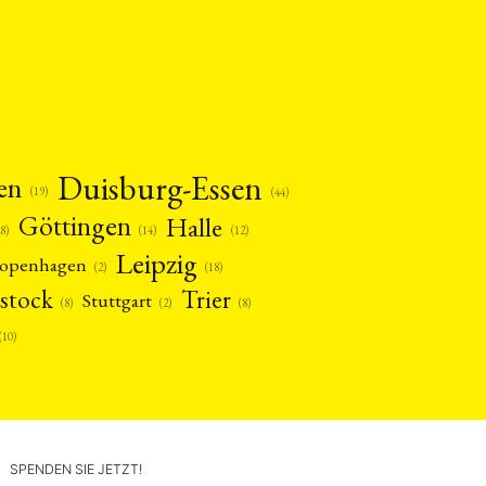
Duisburg-Essen
en
(19)
(44)
Göttingen
Halle
(14)
(12)
28)
Leipzig
openhagen
(2)
(18)
stock
Trier
Stuttgart
(2)
(8)
(8)
(10)
SPENDEN SIE JETZT!