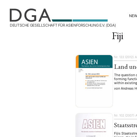
NE
DEUTSCHE GESELLSCHAFT FÜR ASIENFORSCHUNG E.V. (DGA)
Fiji
Nr. 122 (2012)
A
Land und
The question o
forming functi
within existi
von
Andreas H
Nr. 102 (2007)
Staatsst
Fijis Staatsst