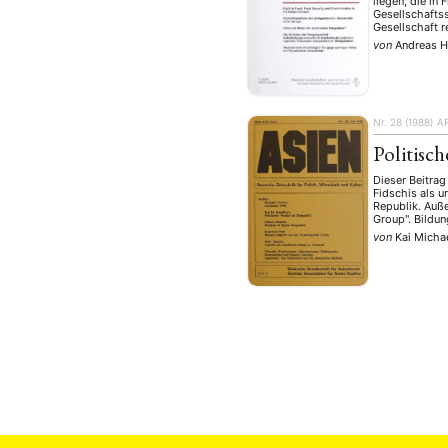
liegen, die in
Gesellschaftss
Gesellschaft r
von
Andreas H
Nr. 28 (1988)
A
Politisc
Dieser Beitra
Fidschis als 
Republik. Auß
Group". Bildun
von
Kai Micha