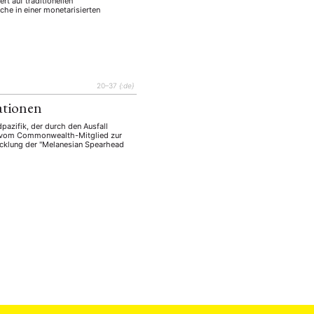
rt auf traditionellen
che in einer monetarisierten
20–37
{:de}
ationen
azifik, der durch den Ausfall
eg vom Commonwealth-Mitglied zur
wicklung der "Melanesian Spearhead