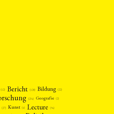
Bericht
Bildung
(12)
(22)
(128)
orschung
Geografie
(2)
(234)
Lecture
Kunst
(4)
(27)
(94)