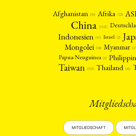
AS
Afghanistan
Afrika
(22)
(30)
China
Deutschl
(1521)
Ja
Indonesien
Israel
(2)
(97)
Mongolei
Myanmar
(1
(58)
Philippi
Papua-Neuguinea
(5)
Taiwan
Thailand
(41)
(343)
Mitgliedsch
MITGLIEDSCHAFT
MITGL