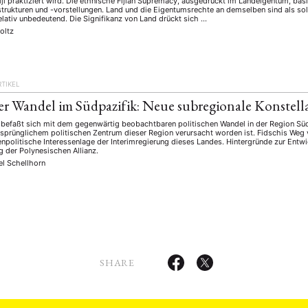
 Fiji praktiziert wird. Die ethnische Fijian Supremacy, ausgedrückt im Landeigentum, basie
trukturen und -vorstellungen. Land und die Eigentumsrechte an demselben sind als sol
elativ unbedeutend. Die Signifikanz von Land drückt sich …
oltz
RTIKEL
her Wandel im Südpazifik: Neue subregionale Konstell
g befaßt sich mit dem gegenwärtig beobachtbaren politischen Wandel in der Region Südp
ursprünglichem politischen Zentrum dieser Region verursacht worden ist. Fidschis W
enpolitische Interessenlage der Interimregierung dieses Landes. Hintergründe zur Ent
g der Polynesischen Allianz.
el Schellhorn
SHARE