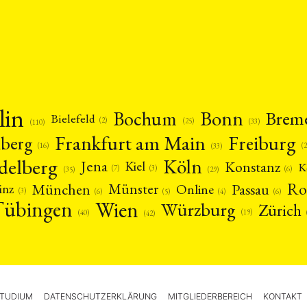
lin
Bonn
Bochum
Brem
Bielefeld
(2)
(25)
(33)
(110)
Frankfurt am Main
Freiburg
nberg
(16)
(
(33)
delberg
Köln
Jena
Konstanz
Kiel
K
(3)
(7)
(6)
(29)
(35)
Ro
München
Passau
Münster
inz
Online
(3)
(5)
(4)
(6)
(6)
Tübingen
Wien
Würzburg
Zürich
(19)
(40)
(42)
TUDIUM
DATENSCHUTZERKLÄRUNG
MITGLIEDERBEREICH
KONTAKT