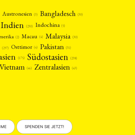
Bangladesch
Austronesien
(30)
(3)
Indien
Indochina
(5)
(230)
Malaysia
Macau
amerika
(4)
(2)
(30)
Pakistan
Osttimor
(4)
(31)
(297)
asien
Südostasien
(175)
(238)
Vietnam
Zentralasien
(46)
(43)
MME
SPENDEN SIE JETZT!