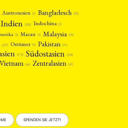
Bangladesch
Austronesien
(30)
(3)
Indien
Indochina
(5)
(230)
Malaysia
Macau
amerika
(4)
(2)
(30)
Pakistan
Osttimor
(4)
(31)
(297)
asien
Südostasien
(175)
(238)
Vietnam
Zentralasien
(46)
(43)
MME
SPENDEN SIE JETZT!