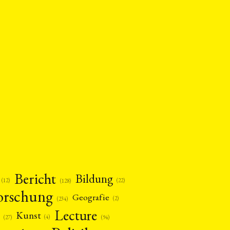
Bericht
Bildung
(12)
(22)
(128)
orschung
Geografie
(2)
(234)
Lecture
Kunst
(4)
(27)
(94)