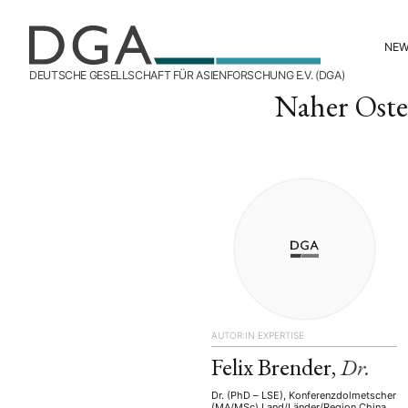
NE
DEUTSCHE GESELLSCHAFT FÜR ASIENFORSCHUNG E.V. (DGA)
Naher Ost
AUTOR:IN
EXPERTISE
Felix Brender,
Dr.
Dr. (PhD – LSE), Konferenzdolmetscher
(MA/MSc) Land/Länder/Region China,