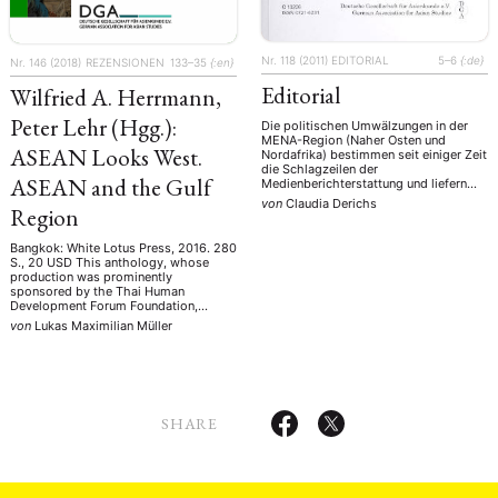
Nr. 118 (2011)
EDITORIAL
5–6
{:de}
Nr. 146 (2018)
REZENSIONEN
133–35
{:en}
Editorial
Wilfried A. Herrmann,
Peter Lehr (Hgg.):
Die politischen Umwälzungen in der
MENA-Region (Naher Osten und
ASEAN Looks West.
Nordafrika) bestimmen seit einiger Zeit
die Schlagzeilen der
ASEAN and the Gulf
Medienberichterstattung und liefern
auch für die Regionalwissenschaften
von
Claudia Derichs
Region
oder die area studies reichlich neue
Informationen – inklusive neuer Fragen.
Niemand hatte die Wucht der in
Bangkok: White Lotus Press, 2016. 280
Tunesien ausgelösten Welle
S., 20 USD This anthology, whose
vorhergesagt, niemand hat vermutet,
production was prominently
dass Präsident Mubarak nach nur mehr
sponsored by the Thai Human
18 …
Development Forum Foundation,
funded by the Thai Prime Minister’s
von
Lukas Maximilian Müller
Office, tries to assess the potential for
closer engagement between the
Association of Southeast Asian
Nations (ASEAN) Community and the
states of the Gulf region. Coining …
SHARE