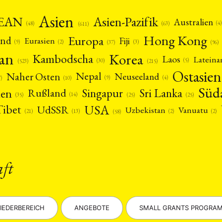
Asien
EAN
Asien-Pazifik
Australien
(4)
(48)
(63)
(611)
Hong Kong
Europa
and
Fiji
Eurasien
(9)
(2)
(3)
(96)
(37)
pan
Korea
Kambodscha
Laos
Latein
(5)
(30)
(523)
(215)
Ostasien
Nepal
Naher Osten
Neuseeland
(4)
(9)
(10)
7)
Süd
nen
Singapur
Sri Lanka
Rußland
(14)
(25)
(25)
(35)
USA
Tibet
UdSSR
Uzbekistan
Vanuatu
(21)
(2)
(2)
(13)
(58)
aft
IEDERBEREICH
ANGEBOTE
SMALL GRANTS PROGRA