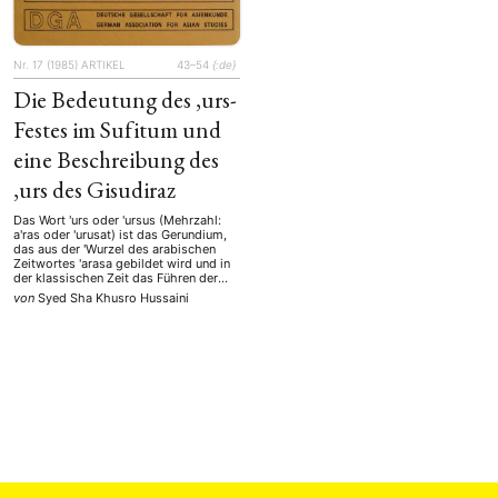
Nr. 17 (1985)
ARTIKEL
43–54
{:de}
Die Bedeutung des ‚urs-
Festes im Sufitum und
eine Beschreibung des
‚urs des Gisudiraz
Das Wort 'urs oder 'ursus (Mehrzahl:
a'ras oder 'urusat) ist das Gerundium,
das aus der 'Wurzel des arabischen
Zeitwortes 'arasa gebildet wird und in
der klassischen Zeit das Führen der
Braut zum Hause des Bräutigams
von
Syed Sha Khusro Hussaini
bedeutete. Überdies bedeutete es,
heute wie damals, in seiner kurzen
Form, eine Trauungszeremonie oder ein
Hochzeitsfest. Jedoch gab es einen …