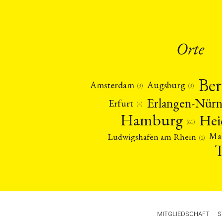
Orte
Ber
Amsterdam
Augsburg
(3)
(3)
Erlangen-Nür
Erfurt
(4)
Hamburg
Hei
(61)
Ma
Ludwigshafen am Rhein
(2)
MITGLIEDSCHAFT
S