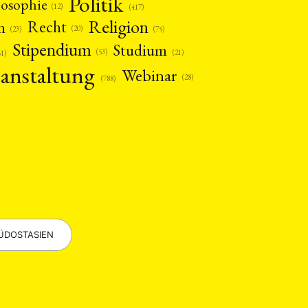
Politik
losophie
(12)
(417)
Religion
n
Recht
(20)
(75)
(23)
Stipendium
Studium
(53)
(21)
61)
anstaltung
Webinar
(28)
(788)
EBOTE
 SMALL GRANT DER DGA
ng
Bericht
(12)
(128)
ÜDOSTASIEN
Forschung
)
(234)
tur
Kunst
(27)
(4)
Philosophie
)
(12)