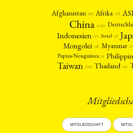
AS
Afghanistan
Afrika
(22)
(30)
China
Deutschl
(1521)
Ja
Indonesien
Israel
(2)
(97)
Mongolei
Myanmar
(1
(58)
Philippi
Papua-Neuguinea
(5)
Taiwan
Thailand
(41)
(343)
Mitgliedsch
MITGLIEDSCHAFT
MITGL