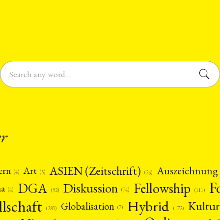
er
ASIEN (Zeitschrift)
Auszeichnung
Art
ern
(5)
(4)
(25)
F
DGA
Diskussion
Fellowship
ma
(4)
(74)
(92)
(111)
llschaft
Hybrid
Kultur
Globalisation
(7)
(172)
(283)