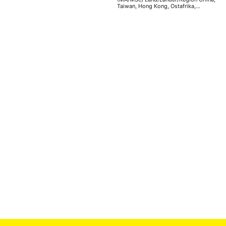
Taiwan, Hong Kong, Ostafrika,
Golfstaaten
Arbeitsgebiete/Themen/Keywords
Sicherheit Dolmetschen
Konferenzdolmetschen Internationale
Beziehungen Sicherheitspolitik
Friedenssicherung Vermittlung
Kommunikation Sprachen Fließend:
Englisch, Chinesisch, Deutsch,
Französisch, Spanisch Gut:
Indonesisch, Hocharabisch, Juba-
Arabisch, Hebräisch Passiv:
Vietnamesisch