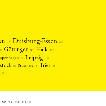
Duisburg-Essen
en
(19)
(44)
Göttingen
Halle
(14)
(12)
28)
Leipzig
openhagen
(2)
(18)
stock
Trier
Stuttgart
(2)
(8)
(8)
(10)
SPENDEN SIE JETZT!