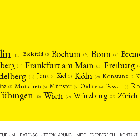
lin
Bonn
Bochum
Brem
Bielefeld
(2)
(25)
(33)
(110)
Frankfurt am Main
Freiburg
nberg
(16)
(
(33)
delberg
Köln
Jena
Konstanz
Kiel
K
(3)
(7)
(6)
(29)
(35)
Ro
München
Passau
Münster
inz
Online
(3)
(5)
(4)
(6)
(6)
Tübingen
Wien
Würzburg
Zürich
(19)
(40)
(42)
TUDIUM
DATENSCHUTZERKLÄRUNG
MITGLIEDERBEREICH
KONTAKT