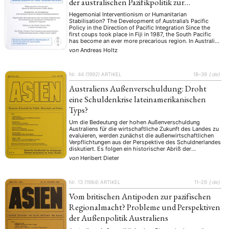
der australischen Pazifikpolitik zur
pazifischen Integration
Hegemonial Interventionism or Humanitarian
Stabilisation? The Development of Australia’s Pacific
Policy in the Direction of Pacific Integration Since the
first coups took place in Fiji in 1987, the South Pacific
has become an ever more precarious region. In Australia’s
eyes, the arc of instability in Melanesia is the main
von
Andreas Holtz
reason for concern. After the attacks …
Nr. 44 (1992)
ARTIKEL
18–39
{:de}
Australiens Außenverschuldung: Droht
eine Schuldenkrise lateinamerikanischen
Typs?
Um die Bedeutung der hohen Außenverschuldung
Australiens für die wirtschaftliche Zukunft des Landes zu
evaluieren, werden zunächst die außenwirtschaftlichen
Verpflichtungen aus der Perspektive des Schuldnerlandes
diskutiert. Es folgen ein historischer Abriß der
Außenverschuldung sowie eine Analyse ihrer Struktur und
von
Heribert Dieter
der übrigen außenwirtschaftlichen Verbindlichkeiten. Ein
Vergleich mit anderen hochverschuldeten Ländern zeigt
strukturelle Ähnlichkeiten mit lateinamerikanischen
Schuldnern.
Nr. 13 (1984)
ARTIKEL
11–29
{:de}
Vom britischen Antipoden zur pazifischen
Regionalmacht? Probleme und Perspektiven
der Außenpolitik Australiens