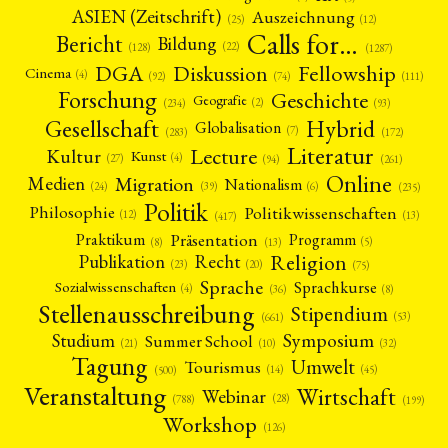
ASIEN (Zeitschrift)
Auszeichnung
(12)
(25)
Calls for…
Bericht
Bildung
(22)
(128)
(1287)
Fellowship
DGA
Diskussion
Cinema
(4)
(92)
(74)
(111)
Forschung
Geschichte
Geografie
(2)
(93)
(234)
Gesellschaft
Hybrid
Globalisation
(7)
(172)
(283)
Literatur
Lecture
Kultur
Kunst
(4)
(27)
(94)
(261)
Online
Migration
Medien
Nationalism
(6)
(24)
(39)
(235)
Politik
Philosophie
Politikwissenschaften
(12)
(13)
(417)
Präsentation
Praktikum
Programm
(5)
(8)
(13)
Religion
Publikation
Recht
(23)
(20)
(75)
Sprache
Sprachkurse
Sozialwissenschaften
(4)
(36)
(8)
Stellenausschreibung
Stipendium
(53)
(661)
Symposium
Studium
Summer School
(21)
(10)
(32)
Tagung
Umwelt
Tourismus
(45)
(14)
(500)
Veranstaltung
Wirtschaft
Webinar
(28)
(788)
(199)
Workshop
(126)
NEWS
ASIEN
ARBEITSKREISE
VERANSTALTUNGEN
EXPERTISE