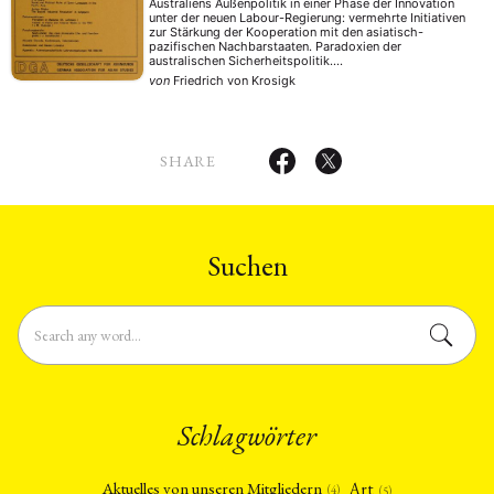
Australiens Außenpolitik in einer Phase der Innovation
unter der neuen Labour-Regierung: vermehrte Initiativen
zur Stärkung der Kooperation mit den asiatisch-
pazifischen Nachbarstaaten. Paradoxien der
australischen Sicherheitspolitik.
Transformationstendenzen der Außenwirtschaft des
von
Friedrich von Krosigk
Landes: Abhängigkeit Australiens vom japanischen
Absatzmarkt, zunehmende Bedeutung der Ausfuhr
mineralischer Rohstoffe u.a.
SHARE
Suchen
Schlagwörter
Art
Aktuelles von unseren Mitgliedern
(4)
(5)