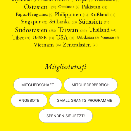
Ostasien
Pakistan
Osttimor
(4)
(31)
(297)
Philippinen
Rußland
Papua-Neuguinea
(5)
(35)
(14)
Südasien
Singapur
Sri Lanka
(25)
(25)
(175)
Taiwan
Südostasien
Thailand
(41)
(238)
(343)
USA
Tibet
UdSSR
Uzbekistan
Vanuatu
(2)
(2)
(58)
(13)
(21)
Vietnam
Zentralasien
(46)
(43)
Mitgliedschaft
MITGLIEDSCHAFT
MITGLIEDERBEREICH
ANGEBOTE
SMALL GRANTS PROGRAMME
SPENDEN SIE JETZT!