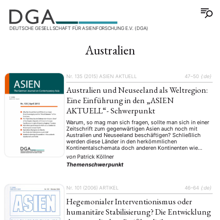
DEUTSCHE GESELLSCHAFT FÜR ASIENFORSCHUNG E.V. (DGA)
Australien
Nr. 135 (2015)
ASIEN AKTUELL
47–50
{:de}
Australien und Neuseeland als Weltregion:
Eine Einführung in den „ASIEN
AKTUELL“- Schwerpunkt
Warum, so mag man sich fragen, sollte man sich in einer
Zeitschrift zum gegenwärtigen Asien auch noch mit
Australien und Neuseeland beschäftigen? Schließlich
werden diese Länder in den herkömmlichen
Kontinentalschemata doch anderen Kontinenten wie
Australien, Ozeanien oder Australasien zugeordnet. Im
von
Patrick Köllner
Folgenden wird erstens argumentiert, dass das Denken in
Themenschwerpunkt
Kategorien von Kontinenten konzeptionell und analytisch
unergiebig …
Nr. 101 (2006)
ARTIKEL
46–64
{:de}
Hegemonialer Interventionismus oder
humanitäre Stabilisierung? Die Entwicklung