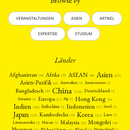
Browse
by
ENGLISH
VERANSTALTUNGEN
ASIEN
ARTIKEL
EXPERTISE
STUDIUM
Länder
Asien
Afrika
ASEAN
Afghanistan
(22)
(30)
(48)
(611)
Asien-Pazifik
Australien
Austronesien
(4)
(3)
(63)
China
Bangladesch
Deutschland
(9)
(30)
(1521)
Hong Kong
Europa
Fiji
Eurasien
(3)
(2)
(37)
(96)
Indien
Indonesien
Indochina
Israel
(2)
(5)
(97)
(230)
Japan
Korea
Kambodscha
Laos
(5)
(30)
(523)
(215)
Mongolei
Malaysia
Macau
Lateinamerika
(4)
(2)
(30)
(58)
Myanmar
Nepal
Naher Osten
Neuseeland
(4)
(17)
(10)
(9)