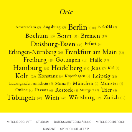
Orte
Berlin
Amsterdam
Augsburg
Bielefeld
(2)
(3)
(3)
(110)
Bonn
Bochum
Bremen
(25)
(19)
(33)
Duisburg-Essen
Erfurt
(4)
(44)
Frankfurt am Main
Erlangen-Nürnberg
(16)
(33)
Freiburg
Halle
Göttingen
(12)
(14)
(28)
Hamburg
Heidelberg
Jena
Kiel
(3)
(7)
(61)
(35)
Köln
Leipzig
Konstanz
Kopenhagen
(2)
(6)
(18)
(29)
München
Münster
Mainz
Ludwigshafen am Rhein
(2)
(6)
(3)
(5)
Rostock
Trier
Passau
Online
Stuttgart
(2)
(6)
(4)
(8)
(8)
Tübingen
Wien
Würzburg
Zürich
(10)
(42)
(40)
(19)
MITGLIEDSCHAFT
STUDIUM
DATENSCHUTZERKLÄRUNG
MITGLIEDERBEREICH
KONTAKT
SPENDEN SIE JETZT!