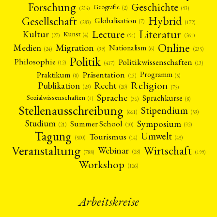
Forschung
Geschichte
Geografie
(2)
(93)
(234)
Gesellschaft
Hybrid
Globalisation
(7)
(172)
(283)
Literatur
Lecture
Kultur
Kunst
(4)
(27)
(94)
(261)
Online
Migration
Medien
Nationalism
(6)
(24)
(39)
(235)
Politik
Philosophie
Politikwissenschaften
(12)
(13)
(417)
Präsentation
Praktikum
Programm
(5)
(8)
(13)
Religion
Publikation
Recht
(23)
(20)
(75)
Sprache
Sprachkurse
Sozialwissenschaften
(4)
(36)
(8)
Stellenausschreibung
Stipendium
(53)
(661)
Symposium
Studium
Summer School
(21)
(10)
(32)
Tagung
Umwelt
Tourismus
(45)
(14)
(500)
Veranstaltung
Wirtschaft
Webinar
(28)
(788)
(199)
Workshop
(126)
Arbeitskreise