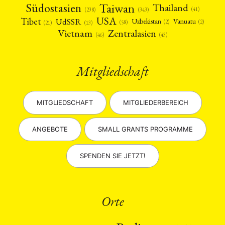
Taiwan
Südostasien
Thailand
(41)
(238)
(343)
USA
Tibet
UdSSR
Uzbekistan
Vanuatu
(2)
(2)
(58)
(13)
(21)
Vietnam
Zentralasien
(46)
(43)
Mitgliedschaft
MITGLIEDSCHAFT
MITGLIEDERBEREICH
ANGEBOTE
SMALL GRANTS PROGRAMME
SPENDEN SIE JETZT!
Orte