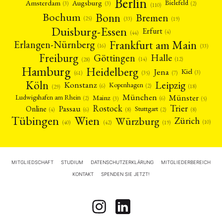
Berlin
Amsterdam
Augsburg
Bielefeld
(2)
(3)
(3)
(110)
Bonn
Bochum
Bremen
(25)
(19)
(33)
Duisburg-Essen
Erfurt
(4)
(44)
Frankfurt am Main
Erlangen-Nürnberg
(16)
(33)
Freiburg
Halle
Göttingen
(12)
(14)
(28)
Hamburg
Heidelberg
Jena
Kiel
(3)
(7)
(61)
(35)
Köln
Leipzig
Konstanz
Kopenhagen
(2)
(6)
(18)
(29)
München
Münster
Mainz
Ludwigshafen am Rhein
(2)
(6)
(3)
(5)
Rostock
Trier
Passau
Online
Stuttgart
(2)
(6)
(4)
(8)
(8)
Tübingen
Wien
Würzburg
Zürich
(10)
(42)
(40)
(19)
MITGLIEDSCHAFT
STUDIUM
DATENSCHUTZERKLÄRUNG
MITGLIEDERBEREICH
KONTAKT
SPENDEN SIE JETZT!