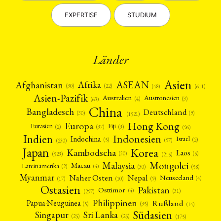
Stellenausschreibung
Stipendium
Studium
(661)
(53)
(21)
Summer School
Symposium
Tagung
Tourismus
(10)
(32)
(500)
(14)
EXPERTISE
STUDIUM
Umwelt
Veranstaltung
Webinar
Wirtschaft
(45)
(788)
(28)
(199)
Workshop
(126)
MITGLIEDSCHAFT
STUDIUM
DATENSCHUTZERKLÄRUNG
Länder
MITGLIEDERBEREICH
KONTAKT
SPENDEN SIE JETZT!
Asien
Afrika
ASEAN
Afghanistan
(22)
(30)
(48)
(611)
ENGLISH
Asien-Pazifik
Australien
Austronesien
(4)
(3)
(63)
China
Bangladesch
Deutschland
(9)
(30)
(1521)
Hong Kong
Europa
Fiji
Eurasien
(3)
(2)
(37)
(96)
Indien
Indonesien
Indochina
Israel
(2)
(5)
(97)
(230)
Japan
Korea
Kambodscha
Laos
(5)
(30)
(523)
(215)
Mongolei
Malaysia
Macau
Lateinamerika
(4)
(2)
(30)
(58)
Myanmar
Nepal
Naher Osten
Neuseeland
(4)
(17)
(10)
(9)
Ostasien
Pakistan
Osttimor
(4)
(31)
(297)
Philippinen
Rußland
Papua-Neuguinea
(5)
(35)
(14)
Südasien
Singapur
Sri Lanka
(25)
(25)
(175)