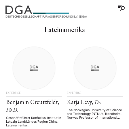
DEUTSCHE GESELLSCHAFT FÜR ASIENFORSCHUNG E.V. (DGA)
Lateinamerika
EXPERTISE
EXPERTISE
Benjamin Creutzfeldt,
Katja Levy,
Dr.
Ph.D.
The Norwegian University of Science
and Technology (NTNU), Trondheim,
Norway Professor of International
Geschäftsführer Konfuzius-Institut in
Relations with focus on China and
Leipzig Land/Länder/Region China,
East Asia, Department of Sociology
Lateinamerika
and Political Science
Arbeitsgebiete/Themen/Keywords