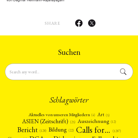
(Wirtschafts-)Wachstumsraten seit
militärischen Verflechtungen
1978. Ergebnisanalyse der
zwischen Südindien und Sri Lanka in
Präsidentschaftswahlen vom
der Präkolonialzeit. Die
19.10.1982 und des Volksentscheids
wahrgenommenen Unterschiede und
über die Verlängerung der
Rivalitäten zwischen Tamilen und
Legislaturperiode des amtierenden
Sinhalesen. Die buddhistische
SHARE
Parlaments vom 22.10.1982. Kritik
Erneuerungsbewegung des 19. Jhdts.
der Opposition an …
unter Sinhalesen. Entwicklung des …
Suchen
Schlagwörter
Art
Aktuelles von unseren Mitgliedern
(4)
(5)
ASIEN (Zeitschrift)
Auszeichnung
(12)
(25)
Calls for…
Bericht
Bildung
(22)
(128)
(1287)