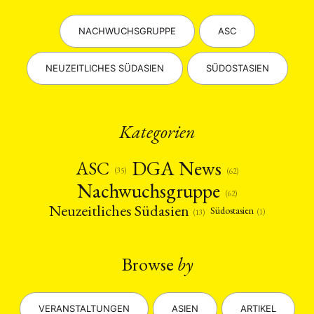
NACHWUCHSGRUPPE
ASC
NEUZEITLICHES SÜDASIEN
SÜDOSTASIEN
Kategorien
DGA News
ASC
(35)
(62)
Nachwuchsgruppe
(62)
Neuzeitliches Südasien
Südostasien
(1)
(13)
Browse
by
VERANSTALTUNGEN
ASIEN
ARTIKEL