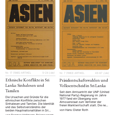
Singhalesen. Rassismus als
Stellenausschreibung
Stipendium
Studium
(661)
(53)
(21)
Massenphänomen.
Summer School
Symposium
Tagung
Tourismus
(10)
(32)
(500)
(14)
Umwelt
Veranstaltung
Webinar
Wirtschaft
(45)
(788)
(28)
(199)
Workshop
(126)
MITGLIEDSCHAFT
STUDIUM
DATENSCHUTZERKLÄRUNG
MITGLIEDERBEREICH
KONTAKT
SPENDEN SIE JETZT!
ENGLISH
Nr. 17 (1985)
ARTIKEL
5–24
{:de}
Nr. 7 (1983)
ARTIKEL
43–67
{:de}
Ethnische Konflikte in Sri
Präsidentschaftswahlen und
Lanka: Sinhalesen und
Volksentscheid in Sri Lanka
Tamilen
Seit dem Amtsantritt der UNP (United
National Party)-Regierung im Jahre
Die Ursachen und Gründe für die
1977 fand ein Übergang vom
ethnischen Konflikte zwischen
Almosenstaat zum Vertreter der
Sinhalesen und Tamilen. Die Identität
freien Marktwirtschaft statt. Die neue
und das Selbstverständnis der
Wirtschaftspolitik des Präsidenten
von
Hans-Dieter Roth
beiden Hauptnationalitäten in Sri
Jayewardene errang beachtliche
Lanka. Die dynastischen und
von
Dagmar Hellmann-Rajanayagam