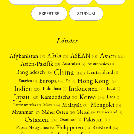
EXPERTISE
STUDIUM
Länder
Asien
Afrika
ASEAN
Afghanistan
(22)
(30)
(48)
(611)
Asien-Pazifik
Australien
Austronesien
(4)
(3)
(63)
China
Bangladesch
Deutschland
(9)
(30)
(1521)
Hong Kong
Europa
Fiji
Eurasien
(3)
(2)
(37)
(96)
Indien
Indonesien
Indochina
Israel
(2)
(5)
(97)
(230)
Japan
Korea
Kambodscha
Laos
(5)
(30)
(523)
(215)
Mongolei
Malaysia
Macau
Lateinamerika
(4)
(2)
(30)
(58)
Myanmar
Nepal
Naher Osten
Neuseeland
(4)
(17)
(10)
(9)
Ostasien
Pakistan
Osttimor
(4)
(31)
(297)
Philippinen
Rußland
Papua-Neuguinea
(5)
(35)
(14)