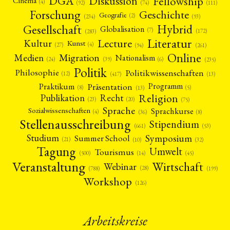
Fellowship
DGA
Diskussion
Cinema
(4)
(92)
(74)
(111)
Forschung
Geschichte
Geografie
(2)
(93)
(234)
Gesellschaft
Hybrid
Globalisation
(7)
(172)
(283)
Literatur
Lecture
Kultur
Kunst
(4)
(27)
(94)
(261)
Online
Migration
Medien
Nationalism
(6)
(24)
(39)
(235)
Politik
Philosophie
Politikwissenschaften
(12)
(13)
(417)
Präsentation
Praktikum
Programm
(5)
(8)
(13)
Religion
Publikation
Recht
(23)
(20)
(75)
Sprache
Sprachkurse
Sozialwissenschaften
(4)
(36)
(8)
Stellenausschreibung
Stipendium
(53)
(661)
Symposium
Studium
Summer School
(21)
(10)
(32)
Tagung
Umwelt
Tourismus
(45)
(14)
(500)
Veranstaltung
Wirtschaft
Webinar
(28)
(788)
(199)
Workshop
(126)
Arbeitskreise