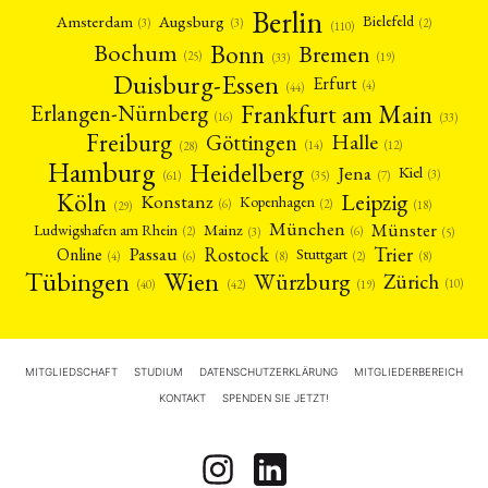
Berlin
Amsterdam
Augsburg
Bielefeld
(2)
(3)
(3)
(110)
Bonn
Bochum
Bremen
(25)
(19)
(33)
Duisburg-Essen
Erfurt
(4)
(44)
Frankfurt am Main
Erlangen-Nürnberg
(16)
(33)
Freiburg
Halle
Göttingen
(12)
(14)
(28)
Hamburg
Heidelberg
Jena
Kiel
(3)
(7)
(61)
(35)
Köln
Leipzig
Konstanz
Kopenhagen
(2)
(6)
(18)
(29)
München
Münster
Mainz
Ludwigshafen am Rhein
(2)
(6)
(3)
(5)
Rostock
Trier
Passau
Online
Stuttgart
(2)
(6)
(4)
(8)
(8)
Tübingen
Wien
Würzburg
Zürich
(10)
(42)
(40)
(19)
MITGLIEDSCHAFT
STUDIUM
DATENSCHUTZERKLÄRUNG
MITGLIEDERBEREICH
KONTAKT
SPENDEN SIE JETZT!