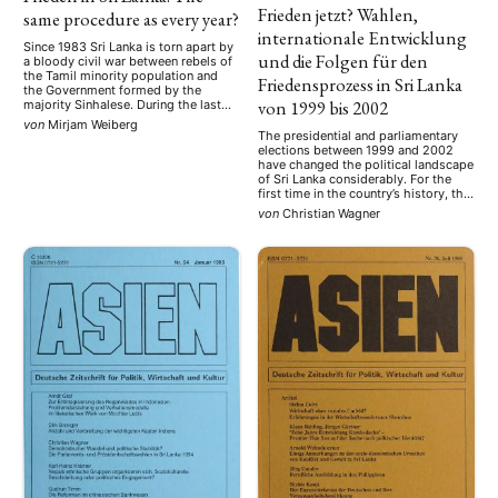
Frieden jetzt? Wahlen,
same procedure as every year?
internationale Entwicklung
Since 1983 Sri Lanka is torn apart by
und die Folgen für den
a bloody civil war between rebels of
the Tamil minority population and
Friedensprozess in Sri Lanka
the Government formed by the
von 1999 bis 2002
majority Sinhalese. During the last
decades various attempts at
von
Mirjam Weiberg
negotiating a settlement between the
The presidential and parliamentary
two sides were made, which not only
elections between 1999 and 2002
failed abysmally but led to further
have changed the political landscape
escalation of the …
of Sri Lanka considerably. For the
first time in the country’s history, the
political elites have to cope with a
von
Christian Wagner
system of cohabitation with the
president and the prime minister
belonging to different parties.
Despite the constitutional and
political problems involved …