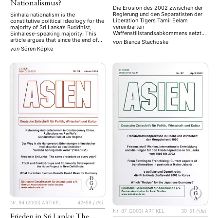
Nationalismus?
Die Erosion des 2002 zwischen der
Regierung und den Separatisten der
Sinhala nationalism is the
Liberation Tigers Tamil Eelam
constitutive political ideology for the
vereinbarten
majority of Sri Lanka’s Buddhist,
Waffenstillstandsabkommens setzte
Sinhalese-speaking majority. This
rasch ein. Nachdem sich die LTTE
article argues that since the end of
von
Bianca Stachoske
bereits im April 2003 aus den
the Sri Lankan Civil War (2009), this
von
Sören Köpke
Friedensgesprächen zurückgezogen
political ideology has undergone a
hatte, verdeutlichte ein erneuter
reconfiguration — now oscillating
Selbstmordanschlag in Colombo im
between competing interpretations.
Juli des darauffolgenden Jahres, wie
Current president Maithripala
schlecht es um den des
Sirisena, elected in 2015 and
Friedensprozesses in Sri Lanka
governing in a unity …
bestellt …
Nr. 94 (2005)
ARTIKEL
42–58
{:de}
Nr. 87 (2003)
ARTIKEL
30–51
{:de}
Frieden in Sri Lanka: The