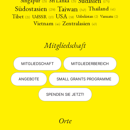
Südasien
Singapur
Sri Lanka
(25)
(25)
(175)
Taiwan
Südostasien
Thailand
(41)
(238)
(343)
USA
Tibet
UdSSR
Uzbekistan
Vanuatu
(2)
(2)
(58)
(13)
(21)
Vietnam
Zentralasien
(46)
(43)
Mitgliedschaft
MITGLIEDSCHAFT
MITGLIEDERBEREICH
ANGEBOTE
SMALL GRANTS PROGRAMME
SPENDEN SIE JETZT!
Orte