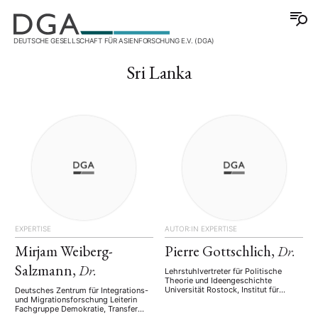
DEUTSCHE GESELLSCHAFT FÜR ASIENFORSCHUNG E.V. (DGA)
Sri Lanka
EXPERTISE
AUTOR:IN
EXPERTISE
Mirjam Weiberg-
Pierre Gottschlich,
Dr.
Salzmann,
Dr.
Lehrstuhlvertreter für Politische
Theorie und Ideengeschichte
Universität Rostock, Institut für
Deutsches Zentrum für Integrations-
Politik- und
und Migrationsforschung Leiterin
Verwaltungswissenschaften
Fachgruppe Demokratie, Transfer
Land/Länder/Region Südasien, Indien,
und Politikberatung