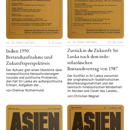
Nr. 34 (1990)
ARTIKEL
22–36
{:de}
Nr. 35 (1990)
ARTIKEL
5–12
{:de}
Zurück in die Zukunft: Sri
Indien 1990:
Lanka nach dem indo-
Bestandsaufnahme und
srilankischen
Zukunftsperspektiven
Beistandsvertrag von 1987
Der Aufsatz gibt einen Überblick über
innenpolitische Herausforderungen
Der Konflikt in Sri Lanka zwischen
(soziale und politische Probleme),
der singhalesisch-buddhistischen
den Fall Sri Lanka als außenpolitische
Bevölkerungsmehrheit und der
Erblast, Aufgaben der
tamilisch-hinduistischen Minderheit
Wirtschaftspolitik (die Durchsetzung
von
Dietmar Rothermund
im Norden und Osten des Landes
einer binnenwirtschaftlichen
führte im Sommer 1987 zum
von
Christian Wagner
Liberalisierung, die mit der
Abschluß eines Friedensvertrages
außenwirtschaftlichen Schritt hält),
zwischen der indischen und
die Entwicklung der ausländischen
srilankischen Regierung. Der Autor
Privatinvestitionen in Indien und das
untersucht die Folgen dieses
Haushaltsdefizit und die
Vertrages für die Singhalesen, die
Zahlungsbilanzprobleme.
Tamilen und die Muslime. Analyse der
Provinzratswahlen von 1988, der
Präsidentschaftswahl …