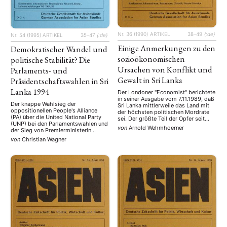
Nr. 36 (1990)
ARTIKEL
38–49
{:de}
Nr. 54 (1995)
ARTIKEL
35–47
{:de}
Einige Anmerkungen zu den
Demokratischer Wandel und
sozioökonomischen
politische Stabilität? Die
Ursachen von Konflikt und
Parlaments- und
Gewalt in Sri Lanka
Präsidentschaftswahlen in Sri
Lanka 1994
Der Londoner "Economist" berichtete
in seiner Ausgabe vom 7.11.1989, daß
Der knappe Wahlsieg der
Sri Lanka mittlerweile das Land mit
oppositionellen People's Alliance
der höchsten politischen Mordrate
(PA) über die United National Party
sei. Der größte Teil der Opfer seit
(UNP) bei den Parlamentswahlen und
Mitte 1987 geht jedoch nicht auf das
von
Arnold Wehmhoerner
der Sieg von Premierministerin
Konto des ethnischen Konfliktes
Chandrika Kumaratunge bei der
zwischen Tamilen und Singhalesen
von
Christian Wagner
Präsidentschaftswahl haben die
oder Tamilen und der indischen
innenpolitischen Lage Sri Lankas
Armee, sondern auf das des Konfliks
grundsätzlich verändert. Der Beitrag
zwischen der …
skizziert den politischen Hintergrund
der Wahlen 1994, die wichtigsten
politischen Parteien und analysiert
die Parlamentswahlen im August 94
…