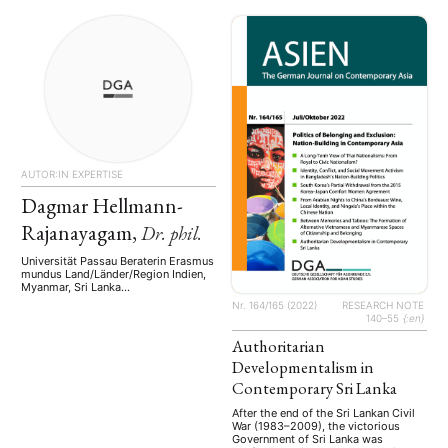
Sri Lanka
Land/Länder/Region Sri Lanka
Arbeitsgebiete/Themen/Keywords
Arbeitsgebiete/Themen/Keywords
Geschichte Kultur Religion
Demokratie/ Demokratisierung
Innenpolitik Außenpolitik Konflikte
Sozio-politische Konflikte/ Gewalt
Sprachen fließend: Deutsch, Englisch
Religion/ Buddhismus Sprachen
fließend: Deutsch gut: Englisch
AUTOR:IN
EXPERTISE
Dagmar Hellmann-
Rajanayagam,
Dr. phil.
Universität Passau Beraterin Erasmus
mundus Land/Länder/Region Indien,
Myanmar, Sri Lanka
Arbeitsgebiete/Themen/Keywords
Nr. 164/165 (2022)
RESEARCH NOTE
Geschichte Religion Nationale
140–55
{:en}
Identität Ethnische Konflikte Literatur
Wissenschaftskooperation Sprachen
Authoritarian
fließend: Deutsch, Englisch gut:
Developmentalism in
Tamil passiv: Myanma
Contemporary Sri Lanka
After the end of the Sri Lankan Civil
War (1983–2009), the victorious
Government of Sri Lanka was