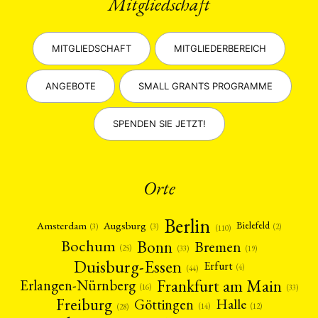
Mitgliedschaft
MITGLIEDSCHAFT
MITGLIEDERBEREICH
ANGEBOTE
SMALL GRANTS PROGRAMME
SPENDEN SIE JETZT!
Orte
Berlin
Amsterdam
Augsburg
Bielefeld
(2)
(3)
(3)
(110)
Bonn
Bochum
Bremen
(25)
(19)
(33)
Duisburg-Essen
Erfurt
(4)
(44)
Frankfurt am Main
Erlangen-Nürnberg
(16)
(33)
Freiburg
Halle
Göttingen
(12)
(14)
(28)