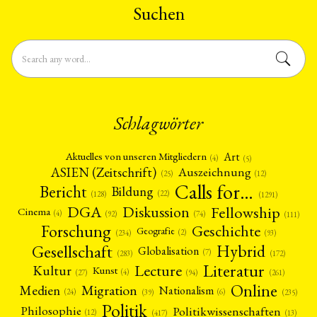
Suchen
Schlagwörter
Art
Aktuelles von unseren Mitgliedern
(4)
(5)
ASIEN (Zeitschrift)
Auszeichnung
(12)
(25)
Calls for…
Bericht
Bildung
(22)
(128)
(1291)
Fellowship
DGA
Diskussion
Cinema
(4)
(92)
(74)
(111)
Forschung
Geschichte
Geografie
(2)
(93)
(234)
Gesellschaft
Hybrid
Globalisation
(7)
(172)
(283)
Literatur
Lecture
Kultur
Kunst
(4)
(27)
(94)
(261)
Online
Migration
Medien
Nationalism
(6)
(24)
(39)
(235)
Politik
Philosophie
Politikwissenschaften
(12)
(13)
(417)