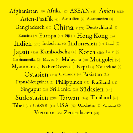
Asien
Afrika
ASEAN
Afghanistan
(22)
(30)
(48)
(612)
Asien-Pazifik
Australien
Austronesien
(4)
(3)
(63)
China
Bangladesch
Deutschland
(9)
(30)
(1521)
Hong Kong
Europa
Fiji
Eurasien
(3)
(2)
(37)
(96)
Indien
Indonesien
Indochina
Israel
(2)
(5)
(97)
(230)
Japan
Korea
Kambodscha
Laos
(5)
(30)
(524)
(216)
Mongolei
Malaysia
Macau
Lateinamerika
(4)
(2)
(30)
(58)
Myanmar
Nepal
Naher Osten
Neuseeland
(4)
(17)
(10)
(9)
Ostasien
Pakistan
Osttimor
(4)
(31)
(298)
Philippinen
Rußland
Papua-Neuguinea
(5)
(35)
(14)
Südasien
Singapur
Sri Lanka
(25)
(25)
(175)
Taiwan
Südostasien
Thailand
(41)
(238)
(344)
USA
Tibet
UdSSR
Uzbekistan
Vanuatu
(2)
(2)
(58)
(13)
(21)
Vietnam
Zentralasien
(46)
(43)