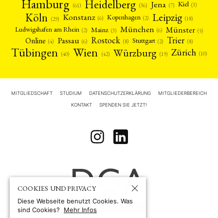
Hamburg
Heidelberg
Jena
Kiel
(3)
(7)
(61)
(36)
Köln
Leipzig
Konstanz
Kopenhagen
(2)
(6)
(18)
(29)
München
Münster
Mainz
Ludwigshafen am Rhein
(2)
(6)
(3)
(5)
Rostock
Trier
Passau
Online
Stuttgart
(2)
(6)
(4)
(8)
(8)
Tübingen
Wien
Würzburg
Zürich
(10)
(42)
(40)
(19)
MITGLIEDSCHAFT
STUDIUM
DATENSCHUTZERKLÄRUNG
MITGLIEDERBEREICH
KONTAKT
SPENDEN SIE JETZT!
COOKIES UND PRIVACY
Diese Webseite benutzt Cookies. Was
sind Cookies?
Mehr Infos