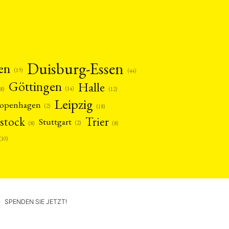
Duisburg-Essen
en
(19)
(44)
Göttingen
Halle
(14)
(12)
28)
Leipzig
openhagen
(2)
(18)
stock
Trier
Stuttgart
(2)
(8)
(8)
(10)
SPENDEN SIE JETZT!