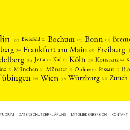
lin
Bonn
Bochum
Brem
Bielefeld
(2)
(25)
(33)
(110)
Frankfurt am Main
Freiburg
nberg
(16)
(
(33)
delberg
Köln
Jena
Konstanz
Kiel
K
(3)
(7)
(6)
(29)
(35)
Ro
München
Passau
Münster
inz
Online
(3)
(5)
(4)
(6)
(6)
Tübingen
Wien
Würzburg
Zürich
(19)
(40)
(42)
TUDIUM
DATENSCHUTZERKLÄRUNG
MITGLIEDERBEREICH
KONTAKT