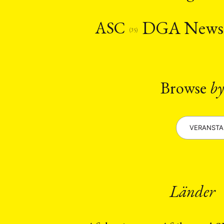
Recht
Religio
(20)
DGA New
ASC
Stipendium
(53
(35)
Umwe
MITGLIEDSC
Browse
by
VERANST
Länder