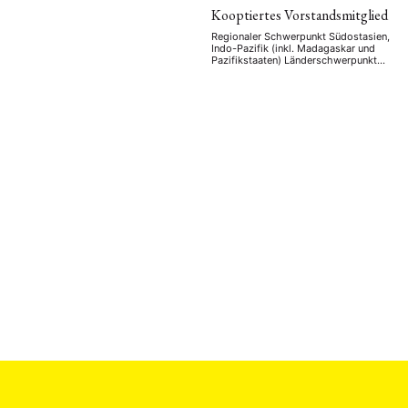
Kooptiertes Vorstandsmitglied
Regionaler Schwerpunkt Südostasien,
Indo-Pazifik (inkl. Madagaskar und
Pazifikstaaten) Länderschwerpunkt
Indonesien, Singapur, Osttimor
Fachgebiet Indonesian Genocide 1965-
68, Political Islam, Civil-Military
Relations, Urban Poor Activism,
Urbanism/Global Urban Studies,
(Protestant/Christian)
Cosmopolitanism, Progressive
Religion Forschungsinteressen
Indonesia as a Global Middle Power,
Civil-Society Peace Initiatives in the
Indo-Pacific, Global Transitional
Justice, Cosmopolitanism in the
Anthropocene Position und Institution
Affiliate PhD …