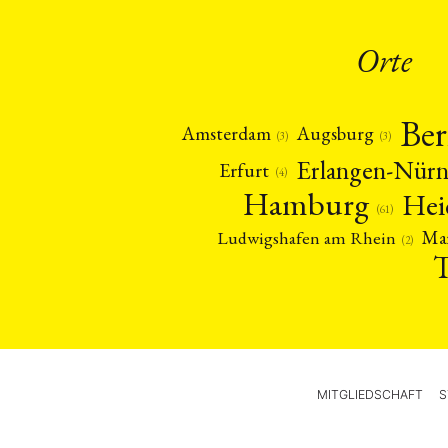
Orte
Ber
Amsterdam
Augsburg
(3)
(3)
Erlangen-Nür
Erfurt
(4)
Hamburg
Hei
(61)
Ma
Ludwigshafen am Rhein
(2)
MITGLIEDSCHAFT
S