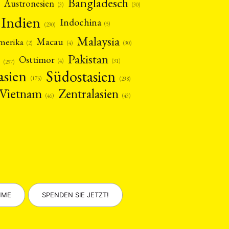
Bangladesch
Austronesien
(30)
(3)
Indien
Indochina
(5)
(230)
Malaysia
Macau
amerika
(4)
(2)
(30)
Pakistan
Osttimor
(4)
(31)
(297)
asien
Südostasien
(175)
(238)
Vietnam
Zentralasien
(46)
(43)
MME
SPENDEN SIE JETZT!