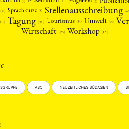
Publikatio
Präsentation
raktikum
Programm
(13)
(5)
(8)
Stellenausschreibung
Sprachkurse
(8)
(36)
(6
Ver
Tagung
Umwelt
Tourismus
(14)
(45)
(32)
(500)
Wirtschaft
Workshop
(126)
(199)
ANG
se
TSKREISE
VERANSTALTUNGEN
EXPERTISE
ANTRAG AUF EINEN
MITGLIEDERBEREICH
DIE DGA
MITGLIEDSCHAFT
SGRUPPE
ASC
NEUZEITLICHES SÜDASIEN
S
eren Mitgliedern
Art
ASIEN (Zeitschrift)
Auszeichnu
(4)
(5)
(25)
s for…
Cinema
DGA
Diskussion
Fellowship
(1287)
(4)
(92)
(74)
(111
schichte
Gesellschaft
Globalisation
Hybrid
Kul
(93)
(283)
(7)
(172)
ratur
Medien
Migration
Nationalism
Online
(261)
(24)
(39)
(6)
(235
n
ikwissenschaften
Praktikum
Präsentation
Programm
(13)
(8)
(13)