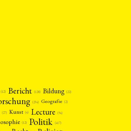
Bericht
Bildung
(12)
(22)
(128)
orschung
Geografie
(2)
(234)
Lecture
Kunst
(4)
(27)
(94)
Politik
losophie
(12)
(417)