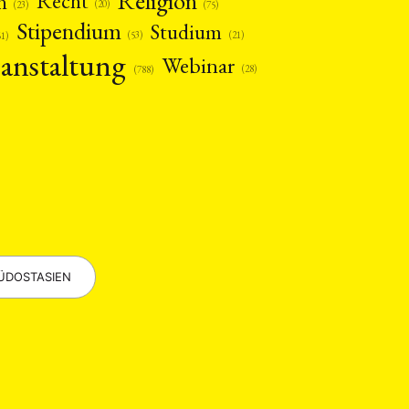
Religion
n
Recht
(20)
(75)
(23)
Stipendium
Studium
(53)
(21)
61)
anstaltung
Webinar
(28)
(788)
EBOTE
 SMALL GRANT DER DGA
ÜDOSTASIEN
ng
Bericht
(12)
(128)
Forschung
)
(234)
tur
Kunst
(27)
(4)
Philosophie
)
(12)
Publikation
(5)
(23)