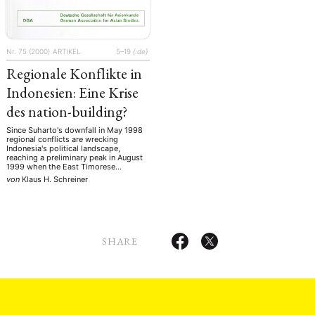
Nr. 75 (2000)
ARTIKEL
5–19
{:de}
Regionale Konflikte in
Indonesien: Eine Krise
des nation-building?
Since Suharto's downfall in May 1998
regional conflicts are wrecking
Indonesia's political landscape,
reaching a preliminary peak in August
1999 when the East Timorese
constituency voted for independence.
von
Klaus H. Schreiner
There are several distinct patterns of
regional conflicts: failure of
decolonisation, lack of political
participation, the provinces' denied
share in their own economic wealth,
prolonged human rights …
SHARE