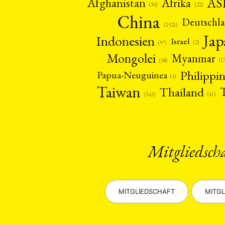
AS
Afghanistan
Afrika
(22)
(30)
China
Deutschl
(1521)
Ja
Indonesien
Israel
(2)
(97)
Mongolei
Myanmar
(1
(58)
Philippi
Papua-Neuguinea
(5)
Taiwan
Thailand
(41)
(343)
Mitgliedsch
MITGLIEDSCHAFT
MITGL