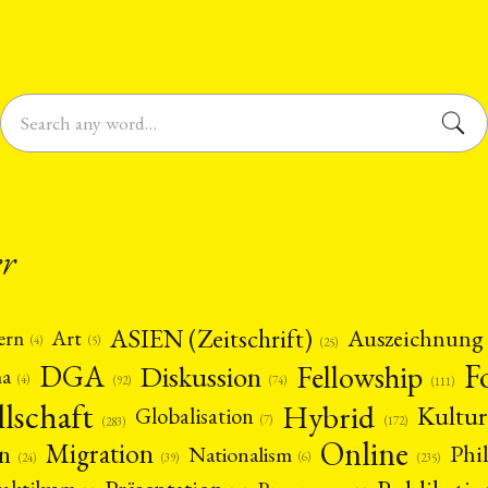
er
ASIEN (Zeitschrift)
Auszeichnung
Art
ern
(5)
(4)
(25)
F
DGA
Diskussion
Fellowship
ma
(4)
(74)
(92)
(111)
llschaft
Hybrid
Kultur
Globalisation
(7)
(172)
(283)
Online
Migration
n
Phi
Nationalism
(6)
(39)
(24)
(235)