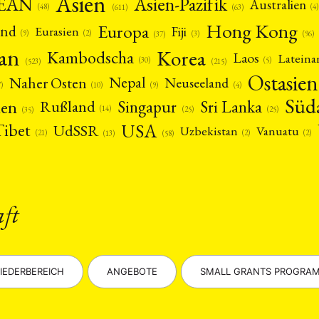
Asien
EAN
Asien-Pazifik
Australien
(4)
(48)
(63)
(611)
Hong Kong
Europa
and
Fiji
Eurasien
(9)
(2)
(3)
(96)
(37)
pan
Korea
Kambodscha
Laos
Latein
(5)
(30)
(523)
(215)
Ostasien
Nepal
Naher Osten
Neuseeland
(4)
(9)
(10)
7)
Süd
nen
Singapur
Sri Lanka
Rußland
(14)
(25)
(25)
(35)
USA
Tibet
UdSSR
Uzbekistan
Vanuatu
(21)
(2)
(2)
(13)
(58)
aft
IEDERBEREICH
ANGEBOTE
SMALL GRANTS PROGRA