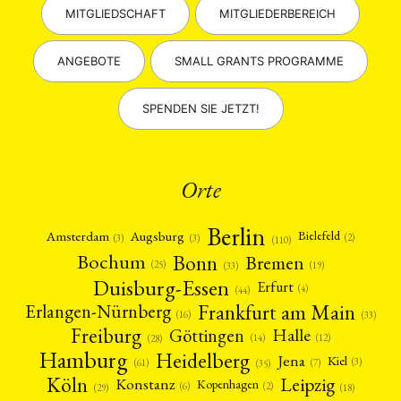
MITGLIEDSCHAFT
MITGLIEDERBEREICH
ANGEBOTE
SMALL GRANTS PROGRAMME
SPENDEN SIE JETZT!
Orte
Berlin
Amsterdam
Augsburg
Bielefeld
(2)
(3)
(3)
(110)
Bonn
Bochum
Bremen
(25)
(19)
(33)
Duisburg-Essen
Erfurt
(4)
(44)
Frankfurt am Main
Erlangen-Nürnberg
(16)
(33)
Freiburg
Halle
Göttingen
(12)
(14)
(28)
Hamburg
Heidelberg
Jena
Kiel
(3)
(7)
(61)
(35)
Köln
Leipzig
Konstanz
Kopenhagen
(2)
(6)
(18)
(29)