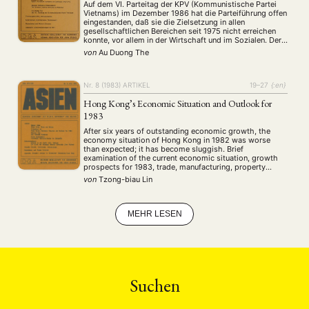
Auf dem VI. Parteitag der KPV (Kommunistische Partei
MITGLIEDERBEREICH
KONTAKT
SPENDEN SIE JETZT!
Vietnams) im Dezember 1986 hat die Parteiführung offen
eingestanden, daß sie die Zielsetzung in allen
gesellschaftlichen Bereichen seit 1975 nicht erreichen
ENGLISH
konnte, vor allem in der Wirtschaft und im Sozialen. Der
Aufsatz legt das gegenwärtige Erscheinungsbild von
von
Au Duong The
Partei und Gesellschaft, den Verlauf des VI. Parteitages,
die personelle …
Nr. 8 (1983)
ARTIKEL
19–27
{:en}
Hong Kong’s Economic Situation and Outlook for
1983
After six years of outstanding economic growth, the
economy situation of Hong Kong in 1982 was worse
than expected; it has become sluggish. Brief
examination of the current economic situation, growth
prospects for 1983, trade, manufacturing, property
market and the financial sector. The outlook of Hong
von
Tzong-biau Lin
Kong's export sector depends largely on how soon new
…
MEHR LESEN
Suchen