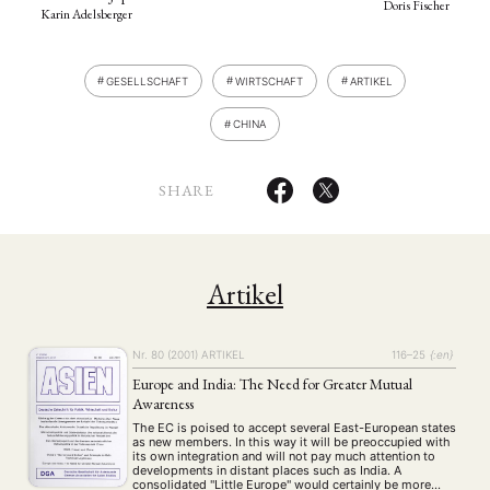
Doris Fischer
Karin Adelsberger
GESELLSCHAFT
WIRTSCHAFT
ARTIKEL
CHINA
SHARE
Artikel
Nr. 80 (2001)
ARTIKEL
116–25
{:en}
Europe and India: The Need for Greater Mutual
Awareness
The EC is poised to accept several East-European states
as new members. In this way it will be preoccupied with
its own integration and will not pay much attention to
developments in distant places such as India. A
consolidated "Little Europe" would certainly be more