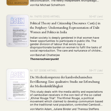
decolonization. The newly independent Archipelago
states are partly governed by younger, nationalist-
von
Kai Michael Schellhorn
minded politicians whose orientation towards the West
is …
Nr. 114/115 (2010)
ARTIKEL
50–67
{:en}
Political Theory and Citizenship Discourses: Cast(e) in
the Periphery: Understanding Representation of Dalit
Women and Politics in India
Indian society is deeply gendered in that women have
fewer opportunities to participate in public life. The
gender division of labour that exists lays a
disproportionate burden on women to fulfil the tasks of
social reproduction. The care and nurturance of children,
the sick and the old, household maintenance and
von
Baishali Chatterjee
provision for basic needs form …
Themenschwerpunkt
Nr. 107 (2008)
ARTIKEL
59–77
{:de}
Die Medienkompetenz der kambodschanischen
Bevölkerung: Eine qualitative Studie zur Erforschung
der Medienkritikfähigkeit
This study deals with the media ability and expectations
of cambodian receivers in the con-text of the so-called
„Khmer Rouge Trial“. The Khmer Rouge, a political
movement which claimed to develop communism based
on the traditional rural population, controlled Cambodia
between 1975 an 1979. During the time of their rule,
von
Martin Adam, Juliane Binder
und
Theresa Steffens
Cambodians had no access to …