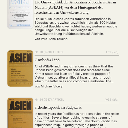
Die Umweltpolitik der Association of Southeast Asian
Nations (ASEAN) vor dem Hintergrund der
fortschreitenden Umweltzerstörung
Die seit Juni dieses Jahres tobenden Waldbrände in
Südostasien, die zwischenzeitlich mehr als 800 Hektar
Wald und Buschland vernichtet haben, werfen erneut die
bange Frage über die Auswirkungen der
Umweltzerstörung in Südostasien auf. Allein in
Indonesien sind mittlerweile mehr als 30.000 Menschen
von
Vera-Anna Touché
an den Folgen der Rauchbelastung erkrankt. Zusätzlich
sind mehrere Todesfälle zu beklagen. Auch …
Nr. 28 (1988)
ARTIKEL
1–19
{:en}
Cambodia 1988
All of ASEAN and many other countries think that the
Phnom Penh government does not represent a real
Khmer state, but is an artificially created puppet of
Vietnam, set up after an illegal invasion and through
which the latter rules and colonizes Cambodia. The
article inquires how accurate this assessment is. State
von
Michael Vicery
structure, politics and …
Nr. 24 (1987)
ARTIKEL
14–32
{:de}
Sicherheitspolitik im Südpazifik
In recent years the Pacific has not been quiet in the realm
of politics. Several interlocking, dynamic streams of
development have to be noticed. The South Pacific has
experienced resp. is going through a phase of