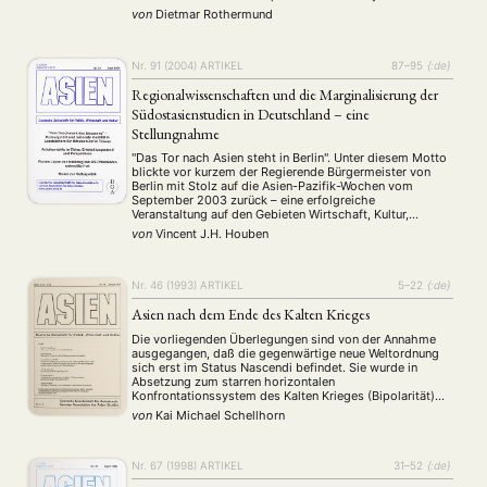
effective in dealing with the outside world, but it seems
von
Dietmar Rothermund
…
Nr. 91 (2004)
ARTIKEL
87–95
{:de}
Regionalwissenschaften und die Marginalisierung der
Südostasienstudien in Deutschland – eine
Stellungnahme
"Das Tor nach Asien steht in Berlin". Unter diesem Motto
blickte vor kurzem der Regierende Bürgermeister von
Berlin mit Stolz auf die Asien-Pazifik-Wochen vom
September 2003 zurück – eine erfolgreiche
Veranstaltung auf den Gebieten Wirtschaft, Kultur,
Wissenschaft und Gesellschaft mit mehr als einer Million
von
Vincent J.H. Houben
Besuchern. Gleichzeitig wurden jedoch die Universitäten
der Hauptstadt mit einem Sparvolumen …
Nr. 46 (1993)
ARTIKEL
5–22
{:de}
Asien nach dem Ende des Kalten Krieges
Die vorliegenden Überlegungen sind von der Annahme
ausgegangen, daß die gegenwärtige neue Weltordnung
sich erst im Status Nascendi befindet. Sie wurde in
Absetzung zum starren horizontalen
Konfrontationssystem des Kalten Krieges (Bipolarität)
als hierarchisch-vertikal strukturierte Machtkonkurrenz
von
Kai Michael Schellhorn
(Multipolarität) bestimmt. Nach der Beschreibung von
Charakteristika der neuen Weltordnung untersucht der
Autor den politischen Wandel in Asien mit besonderer …
Nr. 67 (1998)
ARTIKEL
31–52
{:de}