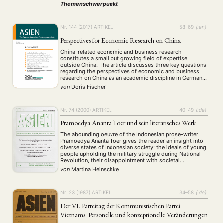
Themenschwerpunkt
NEWS
ASIEN
ARBEITSKREISE
VERANSTALTUNGEN
EXPERTISE
Nr. 144 (2017)
ARTIKEL
58–69
{:en}
ANGEBOTE
Perspectives for Economic Research on China
ANTRAG AUF EINEN SMALL GRANT DER DGA
MITGLIEDERBEREICH
DIE DGA
China-related economic and business research
constitutes a small but growing field of expertise
MITGLIEDSCHAFT
outside China. The article discusses three key questions
regarding the perspectives of economic and business
research on China as an academic discipline in Germany.
Aktuelles von unseren Mitgliedern
Art
ASIEN (Zeitschrift)
(4)
(5)
(25)
First, why is research on China's economy necessary and
von
Doris Fischer
Auszeichnung
Bericht
Bildung
Calls for…
relevant? Second, how did the discipline emerge and
(12)
(128)
(22)
(1287)
develop? …
Cinema
DGA
Diskussion
Fellowship
Forschung
(4)
(92)
(74)
(111)
(234)
Geografie
Geschichte
Gesellschaft
Globalisation
(2)
(93)
(283)
(7)
Nr. 74 (2000)
ARTIKEL
40–49
{:de}
Hybrid
Kultur
Kunst
Lecture
Literatur
(172)
(27)
(4)
(94)
(261)
Pramoedya Ananta Toer und sein literarisches Werk
Medien
Migration
Nationalism
Online
(24)
(39)
(6)
(235)
The abounding oeuvre of the Indonesian prose-writer
Philosophie
Politik
Politikwissenschaften
Praktikum
(12)
(417)
(13)
(8)
Pramoedya Ananta Toer gives the reader an insight into
Präsentation
Programm
Publikation
Recht
(13)
(5)
(23)
(20)
diverse states of Indonesian society: the ideals of young
people upholding the military struggle during National
Religion
Sozialwissenschaften
Sprache
Sprachkurse
(75)
(4)
(36)
(8)
Revolution, their disappointment with societal
Stellenausschreibung
Stipendium
Studium
(661)
(53)
(21)
developments during the 1950ies, the expectations put
von
Martina Heinschke
Summer School
Symposium
Tagung
Tourismus
by left-wing nationalists into Sukarno's Guided
(10)
(32)
(500)
(14)
Democracy. "Bumi Manusia", the famous …
Umwelt
Veranstaltung
Webinar
Wirtschaft
(45)
(788)
(28)
(199)
Workshop
Nr. 23 (1987)
ARTIKEL
34–58
{:de}
(126)
Der VI. Parteitag der Kommunistischen Partei
Vietnams. Personelle und konzeptionelle Veränderungen
MITGLIEDSCHAFT
STUDIUM
DATENSCHUTZERKLÄRUNG