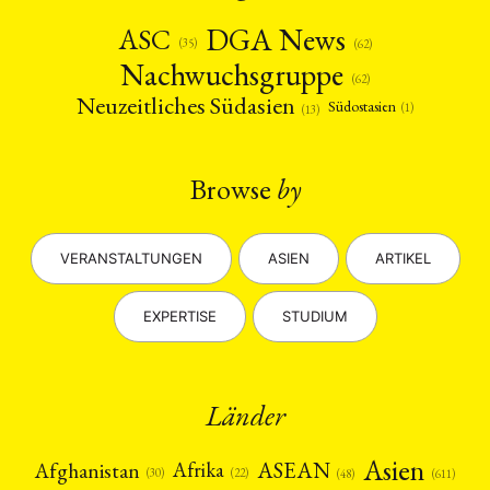
DGA News
ASC
(35)
(62)
Nachwuchsgruppe
(62)
Neuzeitliches Südasien
Südostasien
(1)
(13)
Browse
by
VERANSTALTUNGEN
ASIEN
ARTIKEL
EXPERTISE
STUDIUM
Länder
Asien
Afrika
ASEAN
Afghanistan
(22)
(30)
(48)
(611)