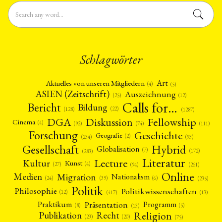
Schlagwörter
Art
Aktuelles von unseren Mitgliedern
(4)
(5)
ASIEN (Zeitschrift)
Auszeichnung
(12)
(25)
Calls for…
Bericht
Bildung
(22)
(128)
(1287)
Fellowship
DGA
Diskussion
Cinema
(4)
(92)
(74)
(111)
Forschung
Geschichte
Geografie
(2)
(93)
(234)
Gesellschaft
Hybrid
Globalisation
(7)
(172)
(283)
Literatur
Lecture
Kultur
Kunst
(4)
(27)
(94)
(261)
Online
Migration
Medien
Nationalism
(6)
(24)
(39)
(235)
Politik
Philosophie
Politikwissenschaften
(12)
(13)
(417)
Präsentation
Praktikum
Programm
(5)
(8)
(13)
Religion
Publikation
Recht
(23)
(20)
(75)