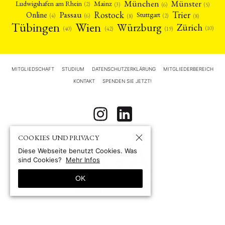
München
Münster
Mainz
Ludwigshafen am Rhein
(2)
(6)
(3)
(5)
Rostock
Trier
Passau
Online
Stuttgart
(2)
(6)
(4)
(8)
(8)
Tübingen
Wien
Würzburg
Zürich
(10)
(42)
(40)
(19)
MITGLIEDSCHAFT
STUDIUM
DATENSCHUTZERKLÄRUNG
MITGLIEDERBEREICH
KONTAKT
SPENDEN SIE JETZT!
COOKIES UND PRIVACY
Diese Webseite benutzt Cookies. Was
sind Cookies?
Mehr Infos
OK
© 1967-2026 by
Deutsche Gesellschaft für Asienforschung e.V. (DGA)
Site by pii