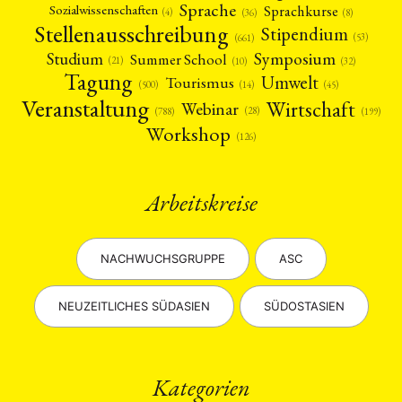
Sprache
Sprachkurse
Sozialwissenschaften
(4)
(36)
(8)
Stellenausschreibung
Stipendium
(53)
(661)
Symposium
Studium
Summer School
(21)
(10)
(32)
Tagung
Umwelt
Tourismus
(45)
(14)
(500)
Veranstaltung
Wirtschaft
Webinar
(28)
(788)
(199)
Workshop
(126)
Arbeitskreise
NACHWUCHSGRUPPE
ASC
NEUZEITLICHES SÜDASIEN
SÜDOSTASIEN
Kategorien