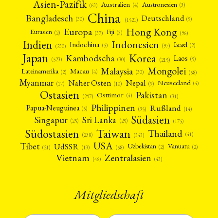
Asien-Pazifik
Australien
Austronesien
(4)
(3)
(63)
China
Bangladesch
Deutschland
(9)
(30)
(1521)
Hong Kong
Europa
Fiji
Eurasien
(3)
(2)
(37)
(96)
Indien
Indonesien
Indochina
Israel
(2)
(5)
(97)
(230)
Japan
Korea
Kambodscha
Laos
(5)
(30)
(523)
(215)
Mongolei
Malaysia
Macau
Lateinamerika
(4)
(2)
(30)
(58)
Myanmar
Nepal
Naher Osten
Neuseeland
(4)
(17)
(10)
(9)
Ostasien
Pakistan
Osttimor
(4)
(31)
(297)
Philippinen
Rußland
Papua-Neuguinea
(5)
(35)
(14)
Südasien
Singapur
Sri Lanka
(25)
(25)
(175)
Taiwan
Südostasien
Thailand
(41)
(238)
(343)
USA
Tibet
UdSSR
Uzbekistan
Vanuatu
(2)
(2)
(58)
(13)
(21)
Vietnam
Zentralasien
(46)
(43)
Mitgliedschaft