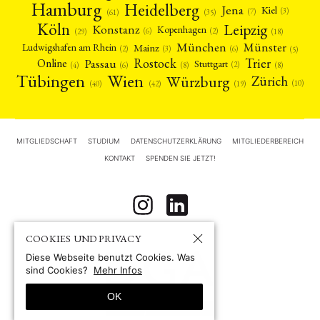
Hamburg
Heidelberg
Jena
Kiel
(3)
(7)
(61)
(35)
Köln
Leipzig
Konstanz
Kopenhagen
(2)
(6)
(18)
(29)
München
Münster
Mainz
Ludwigshafen am Rhein
(2)
(6)
(3)
(5)
Rostock
Trier
Passau
Online
Stuttgart
(2)
(6)
(4)
(8)
(8)
Tübingen
Wien
Würzburg
Zürich
(10)
(42)
(40)
(19)
MITGLIEDSCHAFT
STUDIUM
DATENSCHUTZERKLÄRUNG
MITGLIEDERBEREICH
KONTAKT
SPENDEN SIE JETZT!
COOKIES UND PRIVACY
Diese Webseite benutzt Cookies. Was
sind Cookies?
Mehr Infos
OK