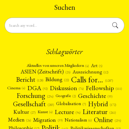
Suchen
Schlagwörter
Art
Aktuelles von unseren Mitgliedern
(4)
(5)
ASIEN (Zeitschrift)
Auszeichnung
(12)
(25)
Calls for…
Bericht
Bildung
(22)
(128)
(1287)
Fellowship
DGA
Diskussion
Cinema
(4)
(92)
(74)
(111)
Forschung
Geschichte
Geografie
(2)
(93)
(234)
Gesellschaft
Hybrid
Globalisation
(7)
(172)
(283)
Literatur
Lecture
Kultur
Kunst
(4)
(27)
(94)
(261)
Online
Migration
Medien
Nationalism
(6)
(24)
(39)
(235)
Politik
Philosophie
Politikwissenschaften
(12)
(13)
(417)