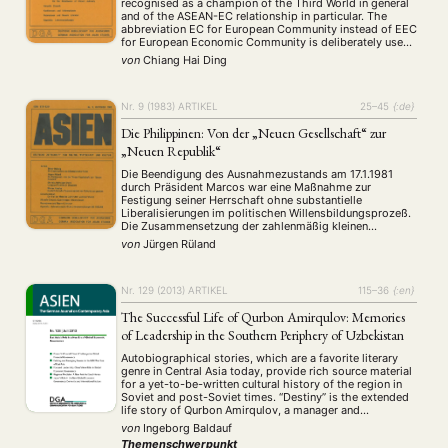
recognised as a champion of the Third World in general
and of the ASEAN-EC relationship in particular. The
abbreviation EC for European Community instead of EEC
for European Economic Community is deliberately used.
First, the ASEAN-EC relationship has gone far beyond
von
Chiang Hai Ding
the purely economic. There is a very …
Nr. 9 (1983)
ARTIKEL
25–45
{:de}
Die Philippinen: Von der „Neuen Gesellschaft“ zur
„Neuen Republik“
Die Beendigung des Ausnahmezustands am 17.1.1981
durch Präsident Marcos war eine Maßnahme zur
Festigung seiner Herrschaft ohne substantielle
Liberalisierungen im politischen Willensbildungsprozeß.
Die Zusammensetzung der zahlenmäßig kleinen
Herrschaftselite. Die ungelöste Nachfolgefrage.
von
Jürgen Rüland
Schlüsselstellung des Militärs bei der Nachfolge des
Präsidenten. Die Schwäche der bürgerlichen Opposition.
Polarisierung und Radikalisierung philippinischer Politik
nach der Ermordung von Benigno Aquino.
Nr. 129 (2013)
ARTIKEL
115–36
{:en}
The Successful Life of Qurbon Amirqulov: Memories
of Leadership in the Southern Periphery of Uzbekistan
Autobiographical stories, which are a favorite literary
genre in Central Asia today, provide rich source material
for a yet-to-be-written cultural history of the region in
Soviet and post-Soviet times. “Destiny” is the extended
life story of Qurbon Amirqulov, a manager and
entrepreneur from the periphery of Uzbekistan who in
von
Ingeborg Baldauf
synopsis rates his lifetime struggles and …
Themenschwerpunkt