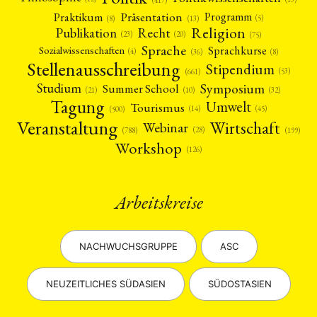
Präsentation
Praktikum
Programm
(5)
(8)
(13)
Religion
Publikation
Recht
(23)
(20)
(75)
Sprache
Sprachkurse
Sozialwissenschaften
(4)
(36)
(8)
Stellenausschreibung
Stipendium
(53)
(661)
Symposium
Studium
Summer School
(21)
(10)
(32)
Tagung
Umwelt
Tourismus
(45)
(14)
(500)
Veranstaltung
Wirtschaft
Webinar
(28)
(788)
(199)
Workshop
(126)
Arbeitskreise
NACHWUCHSGRUPPE
ASC
NEUZEITLICHES SÜDASIEN
SÜDOSTASIEN