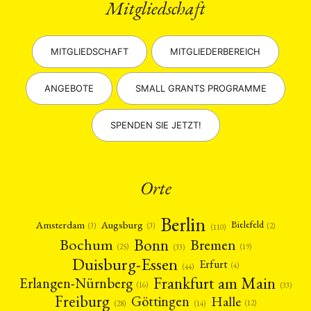
Mitgliedschaft
MITGLIEDSCHAFT
MITGLIEDERBEREICH
ANGEBOTE
SMALL GRANTS PROGRAMME
SPENDEN SIE JETZT!
Orte
Berlin
Amsterdam
Augsburg
Bielefeld
(2)
(3)
(3)
(110)
Bonn
Bochum
Bremen
(25)
(19)
(33)
Duisburg-Essen
Erfurt
(4)
(44)
Frankfurt am Main
Erlangen-Nürnberg
(16)
(33)
Freiburg
Halle
Göttingen
(12)
(14)
(28)