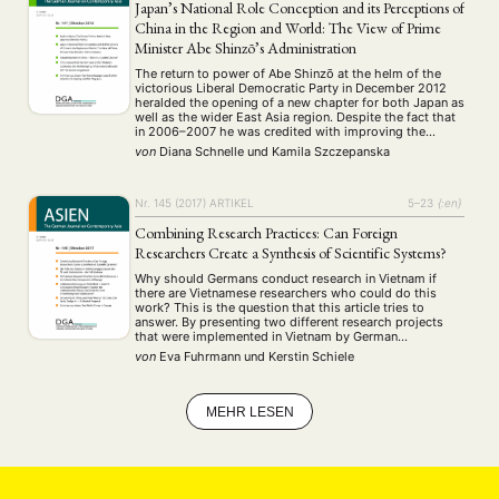
Japan’s National Role Conception and its Perceptions of
MITGLIEDSCHAFT
STUDIUM
DATENSCHUTZERKLÄRUNG
China in the Region and World: The View of Prime
MITGLIEDERBEREICH
KONTAKT
SPENDEN SIE JETZT!
Minister Abe Shinzō’s Administration
The return to power of Abe Shinzō at the helm of the
victorious Liberal Democratic Party in December 2012
ENGLISH
heralded the opening of a new chapter for both Japan as
well as the wider East Asia region. Despite the fact that
in 2006–2007 he was credited with improving the
relationship with Beijing after the preceding …
von
Diana Schnelle
und
Kamila Szczepanska
Nr. 145 (2017)
ARTIKEL
5–23
{:en}
Combining Research Practices: Can Foreign
Researchers Create a Synthesis of Scientific Systems?
Why should Germans conduct research in Vietnam if
there are Vietnamese researchers who could do this
work? This is the question that this article tries to
answer. By presenting two different research projects
that were implemented in Vietnam by German
researchers, the special role that what we call the
von
Eva Fuhrmann
und
Kerstin Schiele
“transcultural researcher” holds will be analyzed. …
MEHR LESEN