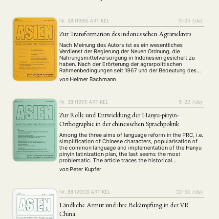
Nr. 58 (1996)
ARTIKEL
5–25
{:de}
Zur Transformation des indonesischen Agrarsektors
Nach Meinung des Autors ist es ein wesentliches
Verdienst der Regierung der Neuen Ordnung, die
Nahrungsmittelversorgung in Indonesien gesichert zu
haben. Nach der Erörterung der agrarpolitischen
Rahmenbedingungen seit 1967 und der Bedeutung des
Agrarsektors innerhalb der Volkswirtschaft Indonesiens
von
Helmer Bachmann
untersucht er den Transformationsprozeß im Agrarsektor
dieses Landes.
Nr. 38 (1991)
ARTIKEL
5–22
{:de}
Zur Rolle und Entwicklung der Hanyu-pinyin-
Orthographie in der chinesischen Sprachpolitik
Among the three aims of language reform in the PRC, i.e.
simplification of Chinese characters, popularisation of
the common language and implementation of the Hanyu
pinyin latinization plan, the last seems the most
problematic. The article traces the historical
development of orthographical systems within phonetic
von
Peter Kupfer
transcription plans in China and their political
implications since the …
Nr. 88 (2003)
ARTIKEL
33–50
{:de}
Ländliche Armut und ihre Bekämpfung in der VR
China