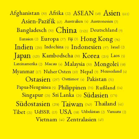
Asien
Afrika
ASEAN
Afghanistan
(22)
(30)
(48)
(611)
Asien-Pazifik
Australien
Austronesien
(4)
(3)
(63)
China
Bangladesch
Deutschland
(9)
(30)
(1521)
Hong Kong
Europa
Fiji
Eurasien
(3)
(2)
(37)
(96)
Indien
Indonesien
Indochina
Israel
(2)
(5)
(97)
(230)
Japan
Korea
Kambodscha
Laos
(5)
(30)
(523)
(215)
Mongolei
Malaysia
Macau
Lateinamerika
(4)
(2)
(30)
(58)
Myanmar
Nepal
Naher Osten
Neuseeland
(4)
(17)
(10)
(9)
Ostasien
Pakistan
Osttimor
(4)
(31)
(297)
Philippinen
Rußland
Papua-Neuguinea
(5)
(35)
(14)
Südasien
Singapur
Sri Lanka
(25)
(25)
(175)
Taiwan
Südostasien
Thailand
(41)
(238)
(343)
USA
Tibet
UdSSR
Uzbekistan
Vanuatu
(2)
(2)
(58)
(13)
(21)
Vietnam
Zentralasien
(46)
(43)