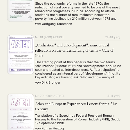
Since the economic reforms in the late 1970s the
reduction of rural poverty seemed to be one of the most
remarkable progresses in China. According to official
statistics the number of rural residents below the
poverty line declined by 210 million between 1978 and
1998. The paper discusses the regional differentiation of
von
Wolfgang Taubmann
poverty criteria respectively …
Nr. 81 (2001)
ARTIKEL
72–81
{:en}
„Civilization“ and „Development“: some critical
reflections on the understanding of terms – Case of
India
The starting point of this paper is that the two terms
"civilization" ("Hochkultur") and "development" should be
seen and treated as interdependent. As "participation" is
considered as an integral part of "development" if not its
key indicator, we have to ask: Who and how many of
which social strata really participated in the "highly
von
Dirk Bronger
developed …
Nr. 70 (1999)
ARTIKEL
5–11
{:de}
Asian and European Experiences: Lessons for the 21st
Century
Translation of a Speech by Federal President Roman
Herzog to the Federation of Korean Industry (FKI), Seoul,
17 September 1998.
von
Roman Herzog