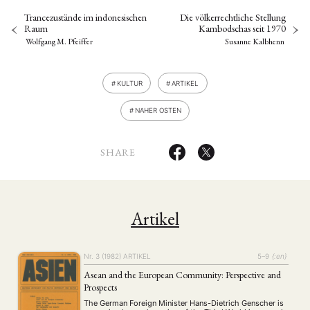
Trancezustände im indonesischen
Die völkerrechtliche Stellung
Raum
Kambodschas seit 1970
Wolfgang M. Pfeiffer
Susanne Kalbhenn
KULTUR
ARTIKEL
NAHER OSTEN
SHARE
Artikel
Nr. 3 (1982)
ARTIKEL
5–9
{:en}
Asean and the European Community: Perspective and
Prospects
The German Foreign Minister Hans-Dietrich Genscher is