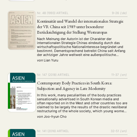
Nr. 48 (1993)
ARTIKEL
9–26
{:de}
Kontinuität und Wandel der internationalen Strategie
NEWS
ASIEN
ARBEITSKREISE
VERANSTALTUNGEN
EXPERTISE
der VR China seit 1989 unter besonderer
ANGEBOTE
Berücksichtigung der Stellung Westeuropas
ANTRAG AUF EINEN SMALL GRANT DER DGA
MITGLIEDERBEREICH
DIE DGA
Nach Meinung der Autorin ist der Charakter der
internationalen Strategie Chinas eindeutig durch das
MITGLIEDSCHAFT
wirtschaftspolitische Nationalinteresse begründet und
bestimmt. Dementsprechend betreibt China seit Anfang
der achtziger Jahre weltweit eine außenpolitische
Aktuelles von unseren Mitgliedern
Art
ASIEN (Zeitschrift)
Status-quo-Politik. Die Autorin untersucht die Bedeutung
(4)
(5)
(25)
von
Lian Yuru
Westeuropas in der internationalen Strategie Chinas und
Auszeichnung
Bericht
Bildung
Calls for…
(12)
(128)
(22)
(1287)
Probleme und Perspektiven der Beziehungen zwischen
Cinema
DGA
Diskussion
Fellowship
Forschung
(4)
(92)
(74)
(111)
(234)
China und Westeuropa insbesondere nach den …
Nr. 147 (2018)
ARTIKEL
11–37
{:en}
Geografie
Geschichte
Gesellschaft
Globalisation
(2)
(93)
(283)
(7)
Hybrid
Kultur
Kunst
Lecture
Literatur
(172)
(27)
(4)
(94)
(261)
Contemporary Body Practices in South Korea:
Medien
Migration
Nationalism
Online
Subjection and Agency in Late Modernity
(24)
(39)
(6)
(235)
Philosophie
Politik
Politikwissenschaften
Praktikum
(12)
(417)
(13)
(8)
In this work, many peculiarities of the body practices
Präsentation
Programm
Publikation
Recht
(13)
(5)
(23)
(20)
sensationally advertised in South Korean media and
often reported on in the West and other countries too are
Religion
Sozialwissenschaften
Sprache
Sprachkurse
(75)
(4)
(36)
(8)
claimed to be largely the results of the drastic neoliberal
Stellenausschreibung
Stipendium
Studium
(661)
(53)
(21)
restructuring of the whole society, which young women
and men have had to undergo ever since the Asian …
Summer School
Symposium
Tagung
Tourismus
(10)
(32)
(500)
(14)
von
Joo-hyun Cho
Umwelt
Veranstaltung
Webinar
Wirtschaft
(45)
(788)
(28)
(199)
Workshop
(126)
Nr. 141 (2016)
ARTIKEL
32–51
{:en}