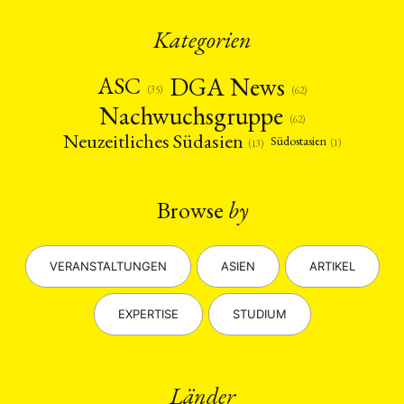
Kategorien
DGA News
ASC
(35)
(62)
Nachwuchsgruppe
(62)
Neuzeitliches Südasien
Südostasien
(1)
(13)
Browse
by
VERANSTALTUNGEN
ASIEN
ARTIKEL
EXPERTISE
STUDIUM
Länder