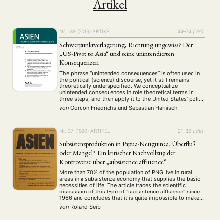
Artikel
Nr. 139 (2016)
ARTIKEL
44–74
{:de}
Schwerpunktverlagerung, Richtung ungewiss? Der
„US-Pivot to Asia“ und seine unintendierten
Konsequenzen
The phrase “unintended consequences” is often used in
the political (science) discourse, yet it still remains
theoretically underspecified. We conceptualize
unintended consequences in role theoretical terms in
three steps, and then apply it to the United States’ policy
vis-à-vis the Asia-Pacific region under the Obama
von
Gordon Friedrichs
und
Sebastian Harnisch
administration — the so-called “Pivot to Asia.” First, we
model …
Nr. 37 (1990)
ARTIKEL
21–32
{:de}
Subsistenzproduktion in Papua-Neuguinea. Überfluß
oder Mangel? Ein kritischer Nachvollzug der
Kontroverse über „subsistence affiuence“
More than 70% of the population of PNG live in rural
areas in a subsistence economy that supplies the basic
necessities of life. The article traces the scientific
discussion of this type of "subsistence affluence" since
1966 and concludes that it is quite impossible to make
any generalization considering the complexity of the
von
Roland Seib
different social …