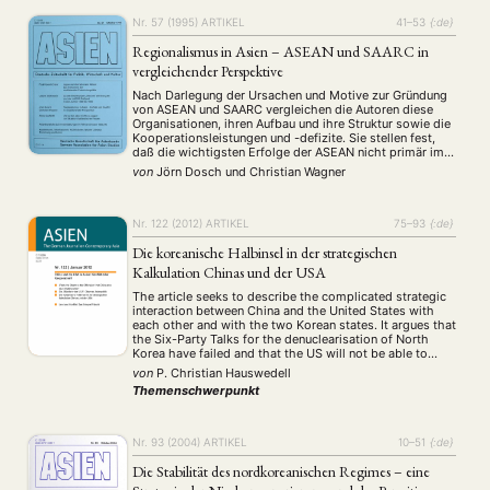
Nr. 57 (1995)
ARTIKEL
41–53
{:de}
Regionalismus in Asien – ASEAN und SAARC in
vergleichender Perspektive
Nach Darlegung der Ursachen und Motive zur Gründung
von ASEAN und SAARC vergleichen die Autoren diese
Organisationen, ihren Aufbau und ihre Struktur sowie die
Kooperationsleistungen und -defizite. Sie stellen fest,
daß die wichtigsten Erfolge der ASEAN nicht primär im
wirtschaftlichen, sondern im politischen Bereich liegen.
von
Jörn Dosch
und
Christian Wagner
Nr. 122 (2012)
ARTIKEL
75–93
{:de}
Die koreanische Halbinsel in der strategischen
Kalkulation Chinas und der USA
The article seeks to describe the complicated strategic
interaction between China and the United States with
each other and with the two Korean states. It argues that
the Six-Party Talks for the denuclearisation of North
Korea have failed and that the US will not be able to
achieve denuclearisation through sanctions or
von
P. Christian Hauswedell
negotiations. After Gaddafi's …
Themenschwerpunkt
Nr. 93 (2004)
ARTIKEL
10–51
{:de}
Die Stabilität des nordkoreanischen Regimes – eine