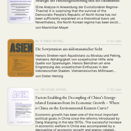
Strategie der Nischengenerierung und des Parasitismus
(Eine Analyse in Anwendung der Evolutionären Regime-
Theorie) It is surprising that the survival of the
Democratic People's Republic of North Korea has not
been sufficiently explained on a theoretical basis yet.
Nevertheless, the North Korean regime has been existing
for more than fifty years and hence several premature
von
Maximilian Mayer
forecasts of its coming collapse have been …
Nr. 9 (1983)
ARTIKEL
5–24
{:de}
Die Sowjetunion aus südostasiatischer Sicht
Hanois Streben nach Äquidistanz zu Moskau und Peking,
Vietnams Abhängigkeit von sowjetischer Hilfe: eine
Quelle von Spannungen. Hanois Bemühen um eine
Eingrenzung des sowjetischen Einflusses in den
indonesischen Staaten. Vietnamesisches Mißtrauen
gegenüber dem sino-sowjetischen Annäherungsprozeß.
von
Dieter Heinzig
Einstellung der ASEAN-Staaten der UdSSR gegenüber
vor und nach 1978. Birmas Beziehungen zur Sowjetunion
seit 1948.
Nr. 106 (2008)
ARTIKEL
7–23
{:de}
Factors Enabling the Decoupling of China’s Energy-
related Emissions from Its Economic Growth – Where
is China on the Environmental Kuznets Curve?
Economic growth has been one of the most important
political goals in China since the reforms introduced by
Deng Xiaoping in the late 1970s. The successful increase
in economic welfare in China was accompanied by a
decoupling of economic growth and energy-related