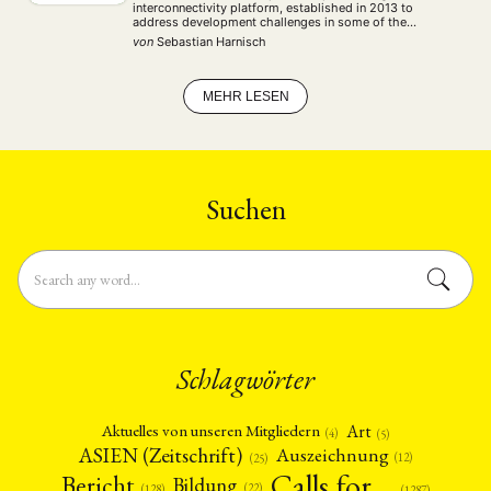
interconnectivity platform, established in 2013 to
address development challenges in some of the
country’s border provinces, in its export-led growth
von
Sebastian Harnisch
model, as well as the infrastructure and development
gaps in neighboring regions. …
MEHR LESEN
Suchen
Schlagwörter
Art
Aktuelles von unseren Mitgliedern
(4)
(5)
ASIEN (Zeitschrift)
Auszeichnung
(12)
(25)
Calls for…
Bericht
Bildung
(22)
(128)
(1287)