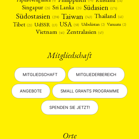
(5)
(35)
(14)
Südasien
Singapur
Sri Lanka
(25)
(25)
(175)
Taiwan
Südostasien
Thailand
(41)
(238)
(343)
USA
Tibet
UdSSR
Uzbekistan
Vanuatu
(2)
(2)
(58)
(13)
(21)
Vietnam
Zentralasien
(46)
(43)
Mitgliedschaft
MITGLIEDSCHAFT
MITGLIEDERBEREICH
ANGEBOTE
SMALL GRANTS PROGRAMME
SPENDEN SIE JETZT!
Orte