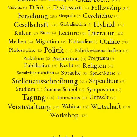
Fellowship
DGA
Diskussion
Cinema
(4)
(92)
(74)
(111)
Forschung
Geschichte
Geografie
(2)
(93)
(234)
Gesellschaft
Hybrid
Globalisation
(7)
(172)
(283)
Literatur
Lecture
Kultur
Kunst
(4)
(27)
(94)
(261)
Online
Migration
Medien
Nationalism
(6)
(24)
(39)
(235)
Politik
Philosophie
Politikwissenschaften
(12)
(13)
(417)
Präsentation
Praktikum
Programm
(5)
(8)
(13)
Religion
Publikation
Recht
(23)
(20)
(75)
Sprache
Sprachkurse
Sozialwissenschaften
(4)
(36)
(8)
Stellenausschreibung
Stipendium
(53)
(661)
Symposium
Studium
Summer School
(21)
(10)
(32)
Tagung
Umwelt
Tourismus
(45)
(14)
(500)
Veranstaltung
Wirtschaft
Webinar
(28)
(788)
(199)
Workshop
(126)