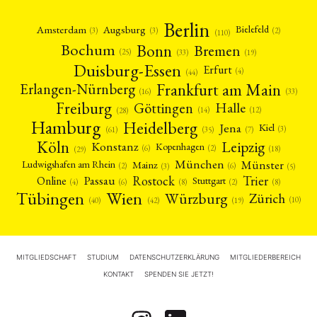
Berlin
Amsterdam
Augsburg
Bielefeld
(2)
(3)
(3)
(110)
Bonn
Bochum
Bremen
(25)
(19)
(33)
Duisburg-Essen
Erfurt
(4)
(44)
Frankfurt am Main
Erlangen-Nürnberg
(16)
(33)
Freiburg
Halle
Göttingen
(12)
(14)
(28)
Hamburg
Heidelberg
Jena
Kiel
(3)
(7)
(61)
(35)
Köln
Leipzig
Konstanz
Kopenhagen
(2)
(6)
(18)
(29)
München
Münster
Mainz
Ludwigshafen am Rhein
(2)
(6)
(3)
(5)
Rostock
Trier
Passau
Online
Stuttgart
(2)
(6)
(4)
(8)
(8)
Tübingen
Wien
Würzburg
Zürich
(10)
(42)
(40)
(19)
MITGLIEDSCHAFT
STUDIUM
DATENSCHUTZERKLÄRUNG
MITGLIEDERBEREICH
KONTAKT
SPENDEN SIE JETZT!