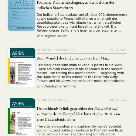
Politische Rahmenbedingungen der Reform des
MITGLIEDSCHAFT
indischen Staatssektors
Der indische Staatssektor umfaßt über 900 Unternehmen
Aktuelles von unseren Mitgliedern
Art
ASIEN (Zeitschrift)
(4)
(5)
(25)
sowie staatliche Finanzinstitutionen und ist seit der
Auszeichnung
Bericht
Bildung
Calls for…
(12)
(128)
(22)
(1287)
Unabhängigkeit das wichtigste Instrument staatlicher
Cinema
DGA
Diskussion
Fellowship
Forschung
Ressourcenallokation und Investitionstätigkeit. Die
(4)
(92)
(74)
(111)
(234)
Reform dieses Sektors, die innerhalb der etablierten
Geografie
Geschichte
Gesellschaft
Globalisation
(2)
(93)
(283)
(7)
Strukturen (Unternehmen/Ministerium) und
von
Dagmar Keiper
Hybrid
Kultur
Kunst
Lecture
Literatur
administrativen Abläufen stattfindet, stößt auf
(172)
(27)
(4)
(94)
(261)
institutionelle Blockaden und auf die politische Kritik, die
Medien
Migration
Nationalism
Online
(24)
(39)
(6)
(235)
von Reformgegnern in der Bürokratie, den
Philosophie
Politik
Politikwissenschaften
Praktikum
(12)
(417)
(13)
(8)
Gewerkschaften und den …
Nr. 152/153 (2019)
ARTIKEL
5–23
{:de}
Präsentation
Programm
Publikation
Recht
(13)
(5)
(23)
(20)
Zum Wandel des Indienbildes von Karl Marx
Religion
Sozialwissenschaften
Sprache
Sprachkurse
(75)
(4)
(36)
(8)
Karl Marx dealt with India at various points in his work.
Stellenausschreibung
Stipendium
Studium
(661)
(53)
(21)
There are clear changes in his approach to the subject
Summer School
Symposium
Tagung
Tourismus
(10)
(32)
(500)
(14)
matter. I am tracing this development — beginning with
the “Manifesto” to his articles in the New York Daily
Umwelt
Veranstaltung
Webinar
Wirtschaft
(45)
(788)
(28)
(199)
Tribune and his views on the Asiatic mode of production
Workshop
(126)
— and ask why Marx’s …
von
Christopher Wimmer
MITGLIEDSCHAFT
STUDIUM
DATENSCHUTZERKLÄRUNG
Nr. 148 (2018)
ARTIKEL
26–50
{:de}
MITGLIEDERBEREICH
KONTAKT
SPENDEN SIE JETZT!
Deutschlands Politik gegenüber der
Belt and Road
Initiative
der Volksrepublik China 2013– 2018: eine
erste Bestandsaufnahme
ENGLISH
The article describes and explains Germany’s societal,
economic, and political reactions to the “Belt and Road
Initiative” (BRI). This is (potentially) China’s global