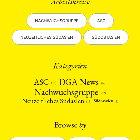
Arbeitskreise
NACHWUCHSGRUPPE
ASC
NEUZEITLICHES SÜDASIEN
SÜDOSTASIEN
Kategorien
DGA News
ASC
(35)
(62)
Nachwuchsgruppe
(62)
Neuzeitliches Südasien
Südostasien
(1)
(13)
Browse
by