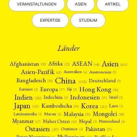
VERANSTALTUNGEN
ASIEN
ARTIKEL
EXPERTISE
STUDIUM
Länder
Asien
Afrika
ASEAN
Afghanistan
(22)
(30)
(48)
(611)
Asien-Pazifik
Australien
Austronesien
(4)
(3)
(63)
China
Bangladesch
Deutschland
(9)
(30)
(1521)
Hong Kong
Europa
Fiji
Eurasien
(3)
(2)
(37)
(96)
Indien
Indonesien
Indochina
Israel
(2)
(5)
(97)
(230)
Japan
Korea
Kambodscha
Laos
(5)
(30)
(523)
(215)
Mongolei
Malaysia
Macau
Lateinamerika
(4)
(2)
(30)
(58)
Myanmar
Nepal
Naher Osten
Neuseeland
(4)
(17)
(10)
(9)
Ostasien
Pakistan
Osttimor
(4)
(31)
(297)
Philippinen
Rußland
Papua-Neuguinea