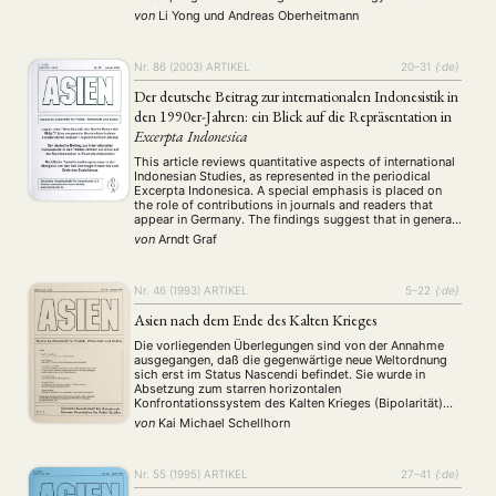
emissions of carbon dioxide (CO2) and sulphur dioxide
von
Li Yong
und
Andreas Oberheitmann
(SO2). The absolute values of …
Nr. 86 (2003)
ARTIKEL
20–31
{:de}
Der deutsche Beitrag zur internationalen Indonesistik in
den 1990er-Jahren: ein Blick auf die Repräsentation in
Excerpta Indonesica
This article reviews quantitative aspects of international
Indonesian Studies, as represented in the periodical
Excerpta Indonesica. A special emphasis is placed on
the role of contributions in journals and readers that
appear in Germany. The findings suggest that in general
the center of international Indonesian Studies might have
von
Arndt Graf
shifted from Europe, and especially from the …
Nr. 46 (1993)
ARTIKEL
5–22
{:de}
Asien nach dem Ende des Kalten Krieges
Die vorliegenden Überlegungen sind von der Annahme
ausgegangen, daß die gegenwärtige neue Weltordnung
sich erst im Status Nascendi befindet. Sie wurde in
Absetzung zum starren horizontalen
Konfrontationssystem des Kalten Krieges (Bipolarität)
NEWS
ASIEN
ARBEITSKREISE
VERANSTALTUNGEN
EXPERTISE
als hierarchisch-vertikal strukturierte Machtkonkurrenz
von
Kai Michael Schellhorn
(Multipolarität) bestimmt. Nach der Beschreibung von
ANGEBOTE
Charakteristika der neuen Weltordnung untersucht der
Autor den politischen Wandel in Asien mit besonderer …
Nr. 55 (1995)
ARTIKEL
27–41
{:de}
ANTRAG AUF EINEN SMALL GRANT DER DGA
MITGLIEDERBEREICH
DIE DGA