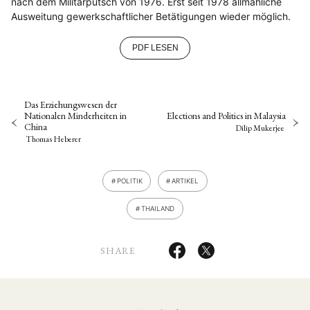
nach dem Militärputsch von 1976. Erst seit 1978 allmähliche
Ausweitung gewerkschaftlicher Betätigungen wieder möglich.
PDF LESEN
Das Erziehungswesen der
Nationalen Minderheiten in
Elections and Politics in Malaysia
China
Dilip Mukerjee
Thomas Heberer
POLITIK
ARTIKEL
THAILAND
SHARE