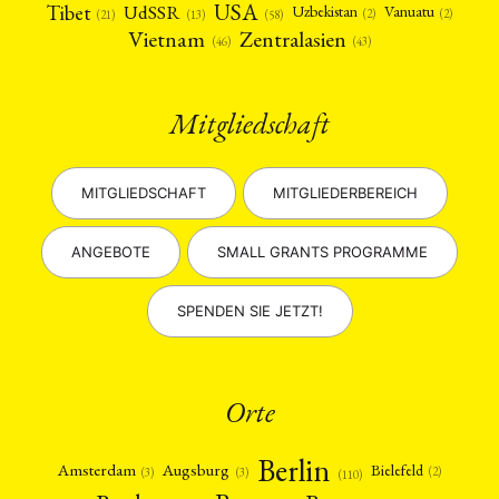
USA
Tibet
UdSSR
Uzbekistan
Vanuatu
(2)
(2)
(58)
(13)
(21)
Vietnam
Zentralasien
(46)
(43)
Mitgliedschaft
MITGLIEDSCHAFT
MITGLIEDERBEREICH
ANGEBOTE
SMALL GRANTS PROGRAMME
SPENDEN SIE JETZT!
Orte
Berlin
Amsterdam
Augsburg
Bielefeld
(2)
(3)
(3)
(110)