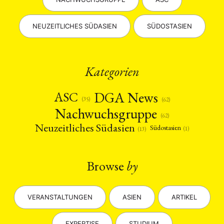
NEUZEITLICHES SÜDASIEN
SÜDOSTASIEN
Kategorien
DGA News
ASC
(35)
(62)
Nachwuchsgruppe
(62)
Neuzeitliches Südasien
Südostasien
(1)
(13)
Browse
by
VERANSTALTUNGEN
ASIEN
ARTIKEL
EXPERTISE
STUDIUM