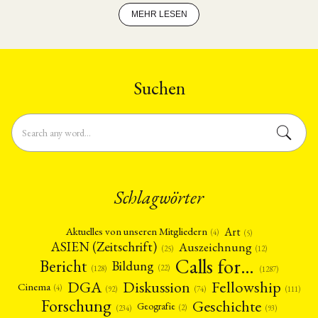
und des chinesischen Renminbis (RMB). Der Aufsatz
untersucht …
MEHR LESEN
Suchen
Schlagwörter
Art
Aktuelles von unseren Mitgliedern
(4)
(5)
ASIEN (Zeitschrift)
Auszeichnung
(12)
(25)
Calls for…
Bericht
Bildung
(22)
(128)
(1287)
Fellowship
DGA
Diskussion
Cinema
(4)
(92)
(74)
(111)
Forschung
Geschichte
Geografie
(2)
(93)
(234)