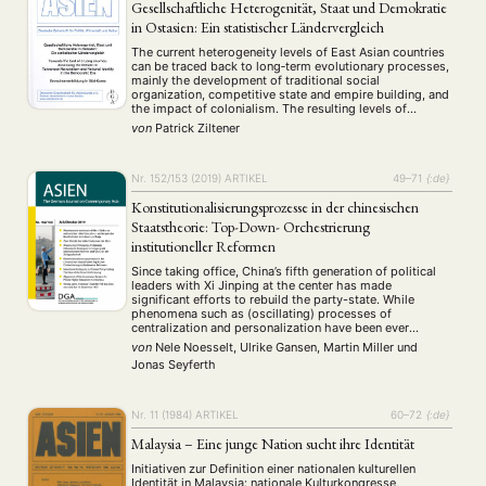
Gesellschaftliche Heterogenität, Staat und Demokratie
in Ostasien: Ein statistischer Ländervergleich
The current heterogeneity levels of East Asian countries
can be traced back to long‐term evolutionary processes,
mainly the development of traditional social
organization, competitive state and empire building, and
the impact of colonialism. The resulting levels of
societal heterogeneity are highly relevant for political as
von
Patrick Ziltener
well as socio‐economic processes. This article analyzes
the political relevance …
Nr. 152/153 (2019)
ARTIKEL
49–71
{:de}
Konstitutionalisierungsprozesse in der chinesischen
Staatstheorie: Top-Down- Orchestrierung
institutioneller Reformen
Since taking office, China’s fifth generation of political
leaders with Xi Jinping at the center has made
significant efforts to rebuild the party-state. While
phenomena such as (oscillating) processes of
centralization and personalization have been ever
present in Chinese reform politics, governance reforms
von
Nele Noesselt, Ulrike Gansen, Martin Miller
und
under Xi Jinping display distinct features that mark a
Jonas Seyferth
significant departure from …
Nr. 11 (1984)
ARTIKEL
60–72
{:de}
Malaysia – Eine junge Nation sucht ihre Identität
Initiativen zur Definition einer nationalen kulturellen
Identität in Malaysia: nationale Kulturkongresse,