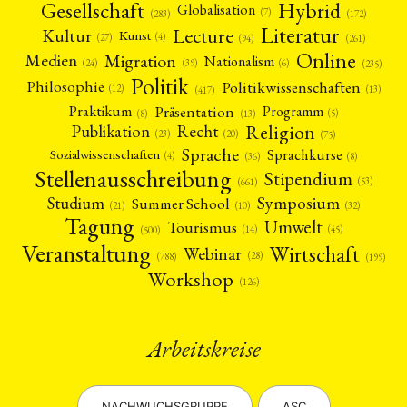
Gesellschaft
Hybrid
Globalisation
(7)
(172)
(283)
Literatur
Lecture
Kultur
Kunst
(4)
(27)
(94)
(261)
Online
Migration
Medien
Nationalism
(6)
(24)
(39)
(235)
Politik
Philosophie
Politikwissenschaften
(12)
(13)
(417)
Präsentation
Praktikum
Programm
(5)
(8)
(13)
Religion
Publikation
Recht
(23)
(20)
(75)
Sprache
Sprachkurse
Sozialwissenschaften
(4)
(36)
(8)
Stellenausschreibung
Stipendium
(53)
(661)
Symposium
Studium
Summer School
(21)
(10)
(32)
Tagung
Umwelt
Tourismus
(45)
(14)
(500)
Veranstaltung
Wirtschaft
Webinar
(28)
(788)
(199)
Workshop
(126)
Arbeitskreise
NACHWUCHSGRUPPE
ASC