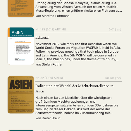
Propagierung der Bahasa Malaysia, Islamisierung u. a.
Abwendung vom Westen: Versuch der neuen Mahathir-
Musa-Regierung, einen größeren kulturellen Freiraum aus
der Distanzierung vom Westen und seinen
von
Manfred Lohmann
Wertvorstellungen zu gewinnen. Kritik an den westlichen
Medien.
Nr. 125 (2012)
ARTIKEL
6–7
{:en}
Editorial
November 2012 will mark the first occasion when the
World Social Forum on Migration (WSFM) is held in Asia.
Following previous meetings that took place in Europe
and Latin America, the 5th WSFM will be convened in
Manila, the Philippines, under the theme of “Mobility,
Rights and Global Models: Looking for Alternatives”.
von
Stefan Rother
More than 3,000 …
Nr. 32 (1989)
ARTIKEL
60–69
{:de}
Indien und der Wandel der Mächtekonstellation in
Asien
Nach einem kurzen Überblick über die wichtigsten
großräumigen Machtgruppierungen und
Interessengegensätze in Asien von den 60er Jahren bis
zum Beginn dieser Dekade skizziert der Autor das
Selbstverständnis Indiens im Zusammenhang mit
aktuellen Entwicklungen in der Region Südasien. Sie
von
Dieter Braun
betreffen besonders den Komplex Pakistan-Afghanistan
und Indiens Einsatz als regionale Ordnungsmacht in Sri
Lanka.