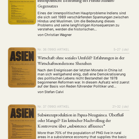
innenpolitische Bedeutung des Hindu-Muslim-
Gegensatzes
Eines der innenpolitischen Hauptprobleme Indiens sind
die sich seit 1989 verschärfenden Spannungen zwischen
Hindus und Muslimen. Um die Bedeutung dieses
Problems und seine langfristigen Konsequenzen zu
verstehen, werden die historischen
Entstehungsbedingungen kommunalistischer Unruhe zur
von
Christian Wagner
NEWS
ASIEN
ARBEITSKREISE
VERANSTALTUNGEN
EXPERTISE
Zeit der britischen Herrschaft anhand von Beispielen aus
Nordindien untersucht. Kommunalismus, so der Autor, ist
ANGEBOTE
kein Relikt traditioneller Vorstellungen, sondern Produkt
…
Nr. 36 (1990)
ARTIKEL
5–27
{:de}
ANTRAG AUF EINEN SMALL GRANT DER DGA
MITGLIEDERBEREICH
DIE DGA
Wirtschaft ohne soziales Umfeld? Erfahrungen in der
MITGLIEDSCHAFT
Wirtschaftssonderzone Shenzhen
Nach den Ereignissen der letzten Monate in China ist
man sich weitgehend einig, daß eine Demokratisierung
Aktuelles von unseren Mitgliedern
Art
ASIEN (Zeitschrift)
(4)
(5)
(25)
des politischen Lebens nicht Bestandteil der 1978
Auszeichnung
Bericht
Bildung
Calls for…
(12)
(128)
(22)
(1287)
begonnenen Reformen war. In diesem Aufsatz wird zuerst
Cinema
DGA
Diskussion
Fellowship
Forschung
auf der Basis von Reden führender Politiker und
(4)
(92)
(74)
(111)
(234)
offiziellen Publikationen argumentiert, daß jedwede
Geografie
Geschichte
Gesellschaft
Globalisation
von
Stefan Calvi
(2)
(93)
(283)
(7)
Umgestaltung des sozialen und politischen Rahmens der
Hybrid
Kultur
Kunst
Lecture
Literatur
chinesischen Gesellschaft weitgehend unerwünscht …
(172)
(27)
(4)
(94)
(261)
Medien
Migration
Nationalism
Online
(24)
(39)
(6)
(235)
Nr. 37 (1990)
ARTIKEL
21–32
{:de}
Philosophie
Politik
Politikwissenschaften
Praktikum
(12)
(417)
(13)
(8)
Subsistenzproduktion in Papua-Neuguinea. Überfluß
Präsentation
Programm
Publikation
Recht
(13)
(5)
(23)
(20)
oder Mangel? Ein kritischer Nachvollzug der
Religion
Sozialwissenschaften
Sprache
Sprachkurse
(75)
(4)
(36)
(8)
Kontroverse über „subsistence affiuence“
Stellenausschreibung
Stipendium
Studium
(661)
(53)
(21)
Summer School
Symposium
Tagung
Tourismus
More than 70% of the population of PNG live in rural
(10)
(32)
(500)
(14)
areas in a subsistence economy that supplies the basic
Umwelt
Veranstaltung
Webinar
Wirtschaft