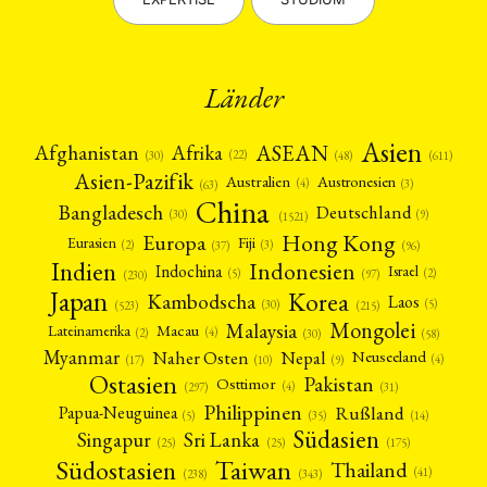
Länder
Asien
Afrika
ASEAN
Afghanistan
(22)
(30)
(48)
(611)
Asien-Pazifik
Australien
Austronesien
(4)
(3)
(63)
China
Bangladesch
Deutschland
(9)
(30)
(1521)
Hong Kong
Europa
Fiji
Eurasien
(3)
(2)
(37)
(96)
Indien
Indonesien
Indochina
Israel
(2)
(5)
(97)
(230)
Japan
Korea
Kambodscha
Laos
(5)
(30)
(523)
(215)
Mongolei
Malaysia
Macau
Lateinamerika
(4)
(2)
(30)
(58)
Myanmar
Nepal
Naher Osten
Neuseeland
(4)
(17)
(10)
(9)
Ostasien
Pakistan
Osttimor
(4)
(31)
(297)
Philippinen
Rußland
Papua-Neuguinea
(5)
(35)
(14)
Südasien
Singapur
Sri Lanka
(25)
(25)
(175)
Taiwan
Südostasien
Thailand
(41)
(238)
(343)