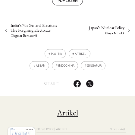
PDF LESEN
India’s 7th General Elections:
Japan’s Nuclear Policy
The Forgiving Electorate
Kinya Niiseki
Dagmar Bernstorff
POLITIK
ARTIKEL
ASEAN
INDOCHINA
SINGAPUR
SHARE
Artikel
Nr. 98 (2006)
ARTIKEL
9–25
{:de}