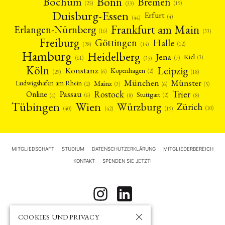
Bonn
Bochum
Bremen
(25)
(19)
(33)
Duisburg-Essen
Erfurt
(4)
(44)
Frankfurt am Main
Erlangen-Nürnberg
(16)
(33)
Freiburg
Halle
Göttingen
(12)
(14)
(28)
Hamburg
Heidelberg
Jena
Kiel
(3)
(7)
(61)
(35)
Köln
Leipzig
Konstanz
Kopenhagen
(2)
(6)
(18)
(29)
München
Münster
Mainz
Ludwigshafen am Rhein
(2)
(6)
(3)
(5)
Rostock
Trier
Passau
Online
Stuttgart
(2)
(6)
(4)
(8)
(8)
Tübingen
Wien
Würzburg
Zürich
(10)
(42)
(40)
(19)
MITGLIEDSCHAFT
STUDIUM
DATENSCHUTZERKLÄRUNG
MITGLIEDERBEREICH
KONTAKT
SPENDEN SIE JETZT!
COOKIES UND PRIVACY