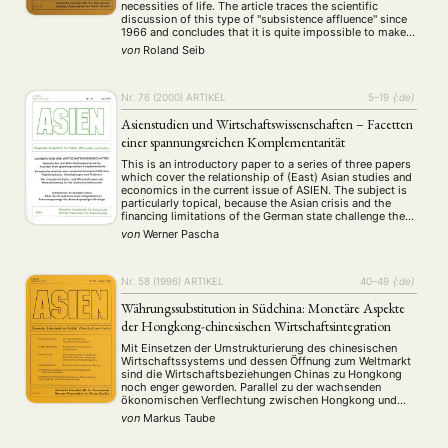
(45)
(788)
(28)
(199)
necessities of life. The article traces the scientific
Workshop
(126)
discussion of this type of "subsistence affluence" since
1966 and concludes that it is quite impossible to make
any generalization considering the complexity of the
von
Roland Seib
different social …
MITGLIEDSCHAFT
STUDIUM
DATENSCHUTZERKLÄRUNG
MITGLIEDERBEREICH
KONTAKT
SPENDEN SIE JETZT!
Nr. 76 (2000)
ARTIKEL
5–19
{:de}
Asienstudien und Wirtschaftswissenschaften – Facetten
ENGLISH
einer spannungsreichen Komplementarität
This is an introductory paper to a series of three papers
which cover the relationship of (East) Asian studies and
economics in the current issue of ASIEN. The subject is
particularly topical, because the Asian crisis and the
financing limitations of the German state challenge the
prospects of Asian studies in Germany. As for
von
Werner Pascha
consequences …
Nr. 58 (1996)
ARTIKEL
40–49
{:de}
Währungssubstitution in Südchina: Monetäre Aspekte
der Hongkong-chinesischen Wirtschaftsintegration
Mit Einsetzen der Umstrukturierung des chinesischen
Wirtschaftssystems und dessen Öffnung zum Weltmarkt
sind die Wirtschaftsbeziehungen Chinas zu Hongkong
noch enger geworden. Parallel zu der wachsenden
ökonomischen Verflechtung zwischen Hongkong und
China (insbesondere der Provinz Guangdong)
von
Markus Taube
verschwimmen zunehmend auch die Grenzen zwischen
den Währungsräumen des Hongkong-Dollars (HK Dollar)