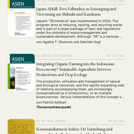
Nr. 133 (2014)
ARTIKEL
5–23
{:de}
Japans Abfall: Zwei Fallstudien zu Entsorgung und
Verwertung aus Shibushi und Kamikatsu
Japan’s “3R Initiative” was implemented in 2004. The
program aims at reducing, reusing, and recycling waste
and is part of a larger package of laws and regulations
under the umbrella of waste management and
sustainable development. Although “3R” is a national-
level initiative, it is up to each municipality to design and
von
Agathe T. Okumura
und
Gabriele Vogt
implement a specific agenda …
Nr. 160/161 (2021)
ARTIKEL
87–117
{:en}
Integrating Organic Farming into the Indonesian
Bioeconomy? Sustainable Agriculture between
Productivism and Deep Ecology
The production, utilisation and management of natural
and biological resources, and the rapidly expanding web
of relations accompanying them, are increasingly
conceptualised as a ‘bioeconomy’, or as multiple
bioeconomies. Various interpretations of the concept set
different premises and priorities. In Indonesia, the
von
Patrick Keilbart
bioeconomy as a national project aims to improve
Themenschwerpunkt
resource efficiency and to find …
Nr. 44 (1992)
ARTIKEL
59–74
{:de}
Kommunalismus in Indien: Die Entstehung und