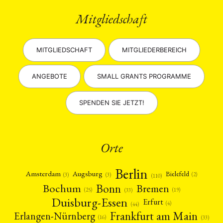
Mitgliedschaft
MITGLIEDSCHAFT
MITGLIEDERBEREICH
ANGEBOTE
SMALL GRANTS PROGRAMME
SPENDEN SIE JETZT!
Orte
Berlin
Amsterdam
Augsburg
Bielefeld
(2)
(3)
(3)
(110)
Bonn
Bochum
Bremen
(25)
(19)
(33)
Duisburg-Essen
Erfurt
(4)
(44)
Frankfurt am Main
Erlangen-Nürnberg
(16)
(33)