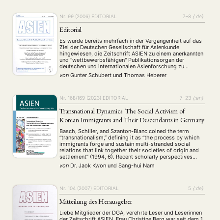
Nr. 99 (2006)
EDITORIAL
7–8
{:de}
Editorial
Es wurde bereits mehrfach in der Vergangenheit auf das
Ziel der Deutschen Gesellschaft für Asienkunde
hingewiesen, die Zeitschrift ASIEN zu einem anerkannten
und "wettbewerbsfähigen" Publikationsorgan der
deutschen und internationalen Asienforschung zu
machen. Der Vorstand der DGA hat diesbezüglich
von
Gunter Schubert
und
Thomas Heberer
verschiedene Maßnahmen beschlossen, die die
wissenschaftliche Qualität der Zeitschrift beständig
verbessern sollen. Dazu zählt neben der bereits …
Nr. 168/169 (2023)
EDITORIAL
7–23
{:en}
Transnational Dynamics: The Social Activism of
Korean Immigrants and Their Descendants in Germany
Basch, Schiller, and Szanton-Blanc coined the term
“transnationalism,” defining it as “the process by which
immigrants forge and sustain multi-stranded social
relations that link together their societies of origin and
settlement” (1994, 6). Recent scholarly perspectives
view transnational migration as occurring within dynamic
von
Dr. Jaok Kwon
und
Sang-hui Nam
social contexts continually reshaped by those who are
simultaneously rooted in more …
Nr. 104 (2007)
EDITORIAL
5
{:de}
Mitteilung des Herausgeber
Liebe Mitglieder der DGA, verehrte Leser und Leserinnen
der Zeitschrift ASIEN, Frau Christine Berg war seit dem 1.