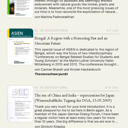
interest through its abundant and seemingly endless
endowment with natural goods like timber, plants and
minerals. Meanwhile, one of the most pressing issues of
our time is to how reconcile the exploitation of natural
and biological resources with socioecological needs.
von
Martina Padmanabhan
How to cultivate, appreciate and …
NEWS
ASIEN
ARBEITSKREISE
VERANSTALTUNGEN
EXPERTISE
Nr. 130 (2014)
EDITORIAL
5–7
{:en}
ANGEBOTE
Bengal: A Region with a Pioneering Past and an
ANTRAG AUF EINEN SMALL GRANT DER DGA
MITGLIEDERBEREICH
DIE DGA
Uncertain Future
MITGLIEDSCHAFT
This special issue of ASIEN is dedicated to the region of
Bengal, which was the focus of two interdisciplinary
“Conferences on Bengal Related Studies for Students and
Aktuelles von unseren Mitgliedern
Art
ASIEN (Zeitschrift)
(4)
(5)
(25)
Young Scholars” at the Martin Luther University Halle-
Auszeichnung
Bericht
Bildung
Calls for…
(12)
(128)
(22)
(1287)
Wittenberg in 2010 and 2012. The conferences brought
together young scholars from different disciplines,
Cinema
DGA
Diskussion
Fellowship
Forschung
von
Carmen Brandt
und
Kirsten Hackenbroch
(4)
(92)
(74)
(111)
(234)
primarily the humanities, whose research focuses on …
Geografie
Geschichte
Gesellschaft
Globalisation
Themenschwerpunkt
(2)
(93)
(283)
(7)
Hybrid
Kultur
Kunst
Lecture
Literatur
(172)
(27)
(4)
(94)
(261)
Medien
Migration
Nationalism
Online
(24)
(39)
(6)
(235)
Nr. 116 (2010)
EDITORIAL
8–15
{:en}
Philosophie
Politik
Politikwissenschaften
Praktikum
(12)
(417)
(13)
(8)
The rise of China and India – repercussions for Japan
Präsentation
Programm
Publikation
Recht
(13)
(5)
(23)
(20)
(Wissenschaftliche Tagung der DGA, 15.05.2009)
Religion
Sozialwissenschaften
Sprache
Sprachkurse
(75)
(4)
(36)
(8)
Stellenausschreibung
Stipendium
Studium
Thank you very much for your kind introduction. It is a
(661)
(53)
(21)
great pleasure for me to be here in Berlin again. As a
Summer School
Symposium
Tagung
Tourismus
(10)
(32)
(500)
(14)
member of the Japan-German Dialog Forum, I have been
Umwelt
Veranstaltung
Webinar
Wirtschaft
(45)
(788)
(28)
(199)
a regular visitor here at least every two years for more
than 10 years. One big difference is that we are now in …
Workshop
(126)
von
Shinichi Kitaoka