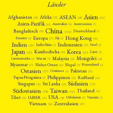
Länder
Asien
Afrika
ASEAN
Afghanistan
(22)
(30)
(48)
(611)
Asien-Pazifik
Australien
Austronesien
(4)
(3)
(63)
China
Bangladesch
Deutschland
(9)
(30)
(1521)
Hong Kong
Europa
Fiji
Eurasien
(3)
(2)
(37)
(96)
Indien
Indonesien
Indochina
Israel
(2)
(5)
(97)
(230)
Japan
Korea
Kambodscha
Laos
(5)
(30)
(523)
(215)
Mongolei
Malaysia
Macau
Lateinamerika
(4)
(2)
(30)
(58)
Myanmar
Nepal
Naher Osten
Neuseeland
(4)
(17)
(10)
(9)
Ostasien
Pakistan
Osttimor
(4)
(31)
(297)
Philippinen
Rußland
Papua-Neuguinea
(5)
(35)
(14)
Südasien
Singapur
Sri Lanka
(25)
(25)
(175)
Taiwan
Südostasien
Thailand
(41)
(238)
(343)
USA
Tibet
UdSSR
Uzbekistan
Vanuatu
(2)
(2)
(58)
(13)
(21)
Vietnam
Zentralasien
(46)
(43)