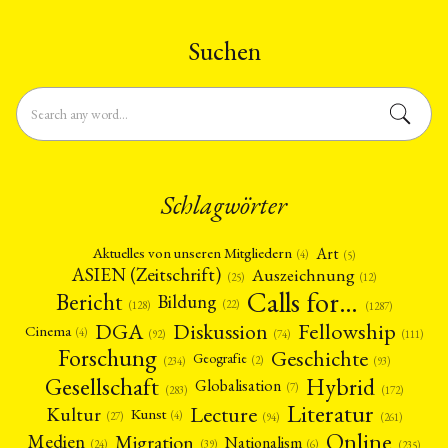
Suchen
Schlagwörter
Art
Aktuelles von unseren Mitgliedern
(4)
(5)
ASIEN (Zeitschrift)
Auszeichnung
(12)
(25)
Calls for…
Bericht
Bildung
(22)
(128)
(1287)
Fellowship
DGA
Diskussion
Cinema
(4)
(92)
(74)
(111)
Forschung
Geschichte
Geografie
(2)
(93)
(234)
Gesellschaft
Hybrid
Globalisation
(7)
(172)
(283)
Literatur
Lecture
Kultur
Kunst
(4)
(27)
(94)
(261)
Online
Migration
Medien
Nationalism
(6)
(24)
(39)
(235)