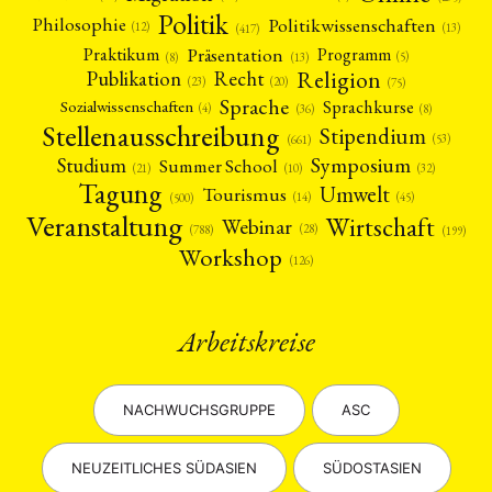
Politik
Philosophie
Politikwissenschaften
(12)
(13)
(417)
Präsentation
Praktikum
Programm
(5)
(8)
(13)
Religion
Publikation
Recht
(23)
(20)
(75)
Sprache
Sprachkurse
Sozialwissenschaften
(4)
(36)
(8)
Stellenausschreibung
Stipendium
(53)
(661)
Symposium
Studium
Summer School
(21)
(10)
(32)
Tagung
Umwelt
Tourismus
(45)
(14)
(500)
Veranstaltung
Wirtschaft
Webinar
(28)
(788)
(199)
Workshop
(126)
Arbeitskreise
NACHWUCHSGRUPPE
ASC
NEUZEITLICHES SÜDASIEN
SÜDOSTASIEN