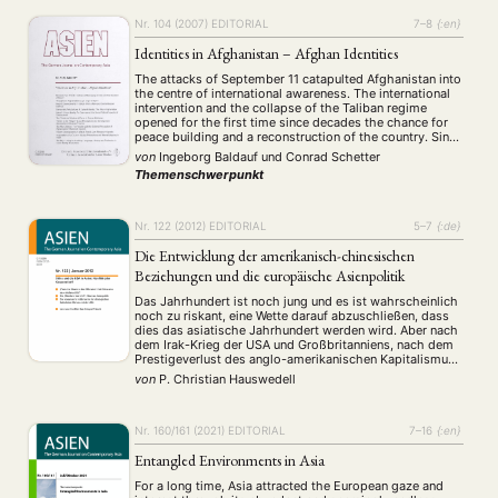
Nr. 104 (2007)
EDITORIAL
7–8
{:en}
Identities in Afghanistan – Afghan Identities
The attacks of September 11 catapulted Afghanistan into
the centre of international awareness. The international
intervention and the collapse of the Taliban regime
opened for the first time since decades the chance for
peace building and a reconstruction of the country. Since
2001 thousands of soldiers, aid workers, consultants
von
Ingeborg Baldauf
und
Conrad Schetter
and politicians rushed into the country …
Themenschwerpunkt
Nr. 122 (2012)
EDITORIAL
5–7
{:de}
Die Entwicklung der amerikanisch-chinesischen
Beziehungen und die europäische Asienpolitik
Das Jahrhundert ist noch jung und es ist wahrscheinlich
noch zu riskant, eine Wette darauf abzuschließen, dass
dies das asiatische Jahrhundert werden wird. Aber nach
dem Irak-Krieg der USA und Großbritanniens, nach dem
Prestigeverlust des anglo-amerikanischen Kapitalismus-
Modells durch die Finanz- und Wirtschaftskrise von
von
P. Christian Hauswedell
2007-2008 und nach der Selbstschwächung Europas
durch die gegenwärtige Schuldenkrise hat der …
Nr. 160/161 (2021)
EDITORIAL
7–16
{:en}
Entangled Environments in Asia
For a long time, Asia attracted the European gaze and