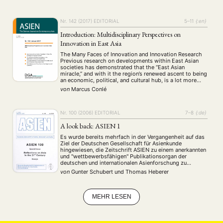
MITGLIEDSCHAFT
STUDIUM
DATENSCHUTZERKLÄRUNG
Nr. 142 (2017)
EDITORIAL
5–11
{:en}
MITGLIEDERBEREICH
KONTAKT
SPENDEN SIE JETZT!
Introduction: Multidisciplinary Perspectives on
Innovation in East Asia
ENGLISH
The Many Faces of Innovation and Innovation Research
Previous research on developments within East Asian
societies has demonstrated that the “East Asian
miracle,” and with it the region’s renewed ascent to being
an economic, political, and cultural hub, is a lot more
than just the story of labor surpluses, the diffusion of
von
Marcus Conlé
established knowledge, and …
Nr. 100 (2006)
EDITORIAL
7–8
{:de}
A look back: ASIEN 1
Es wurde bereits mehrfach in der Vergangenheit auf das
Ziel der Deutschen Gesellschaft für Asienkunde
hingewiesen, die Zeitschrift ASIEN zu einem anerkannten
und "wettbewerbsfähigen" Publikationsorgan der
deutschen und internationalen Asienforschung zu
machen…
von
Gunter Schubert
und
Thomas Heberer
MEHR LESEN