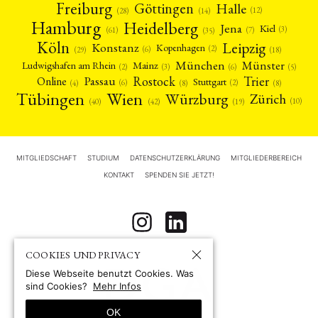
Freiburg
Halle
Göttingen
(12)
(14)
(28)
Hamburg
Heidelberg
Jena
Kiel
(3)
(7)
(61)
(35)
Köln
Leipzig
Konstanz
Kopenhagen
(2)
(6)
(18)
(29)
München
Münster
Mainz
Ludwigshafen am Rhein
(2)
(6)
(3)
(5)
Rostock
Trier
Passau
Online
Stuttgart
(2)
(6)
(4)
(8)
(8)
Tübingen
Wien
Würzburg
Zürich
(10)
(42)
(40)
(19)
MITGLIEDSCHAFT
STUDIUM
DATENSCHUTZERKLÄRUNG
MITGLIEDERBEREICH
KONTAKT
SPENDEN SIE JETZT!
COOKIES UND PRIVACY
Diese Webseite benutzt Cookies. Was
sind Cookies?
Mehr Infos
OK