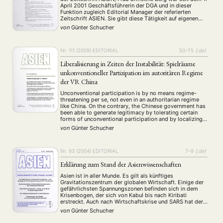
April 2001 Geschäftsführerin der DGA und in dieser
Funktion zugleich Editorial Manager der referierten
Zeitschrift ASIEN. Sie gibt diese Tätigkeit auf eigenen
Wunsch zum 30. Juni auf. Der Vorstand der Gesellschaft
von
Günter Schucher
und das Editorial Board der Zeitschrift …
Nr. 111 (2009)
EDITORIAL
50–75
{:de}
Liberalisierung in Zeiten der Instabilität: Spielräume
unkonventioneller Partizipation im autoritären Regime
der VR China
Unconventional participation is by no means regime-
threatening per se, not even in an authoritarian regime
like China. On the contrary, the Chinese government has
been able to generate legitimacy by tolerating certain
forms of unconventional participation and by localizing
responsibility for solving conflicts. The current
von
Günter Schucher
leadership in Beijing has chosen these strategies to
channel protests, …
Nr. 93 (2004)
EDITORIAL
7–9
{:de}
Erklärung zum Stand der Asienwissenschaften
Asien ist in aller Munde. Es gilt als künftiges
Gravitationszentrum der globalen Wirtschaft. Einige der
gefährlichsten Spannungszonen befinden sich in dem
Krisenbogen, der sich von Kabul bis nach Kiribati
erstreckt. Auch nach Wirtschaftskrise und SARS hat der
asiatisch-pazifische Raum nicht an Attraktivität verloren.
von
Günter Schucher
Angesichts der wirtschaftlichen Lage in Deutschland und
Europa kommt den Beziehungen zu …