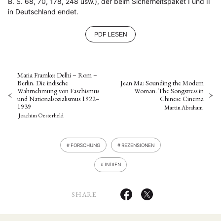
B. S. 68, 70, 178, 248 usw.), der beim Sicherheitspaket I und II
in Deutschland endet.
PDF LESEN
Maria Framke: Delhi – Rom –
Berlin. Die indische
Jean Ma: Sounding the Modern
Wahrnehmung von Faschismus
Woman. The Songstress in
und Nationalsozialismus 1922–
Chinese Cinema
1939
Martin Abraham
Joachim Oesterheld
FORSCHUNG
REZENSIONEN
INDIEN
SHARE