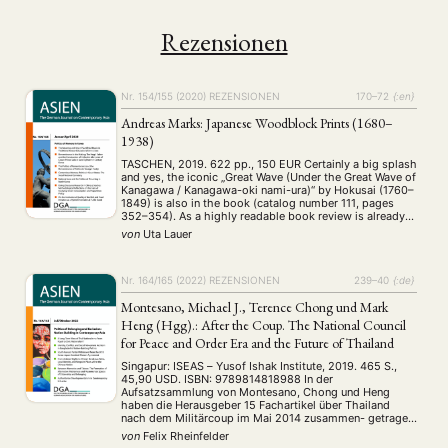
Rezensionen
Nr. 154/155 (2020)
REZENSIONEN
170–72
{:en}
Andreas Marks: Japanese Woodblock Prints (1680–
1938)
TASCHEN, 2019. 622 pp., 150 EUR Certainly a big splash
and yes, the iconic „Great Wave (Under the Great Wave of
Kanagawa / Kanagawa-oki nami-ura)“ by Hokusai (1760–
1849) is also in the book (catalog number 111, pages
352–354). As a highly readable book review is already
available (Laflamme 2020), I will here focus on a …
von
Uta Lauer
Nr. 164/165 (2022)
REZENSIONEN
239–40
{:de}
Montesano, Michael J., Terence Chong und Mark
Heng (Hgg).: After the Coup. The National Council
for Peace and Order Era and the Future of Thailand
Singapur: ISEAS – Yusof Ishak Institute, 2019. 465 S.,
45,90 USD. ISBN: 9789814818988 In der
Aufsatzsammlung von Montesano, Chong und Heng
haben die Herausgeber 15 Fachartikel über Thailand
nach dem Militärcoup im Mai 2014 zusammen- getragen,
die anlässlich der Thailand Forum Conference in
von
Felix Rheinfelder
Singapur verfasst worden sind. Dabei dienen der erste