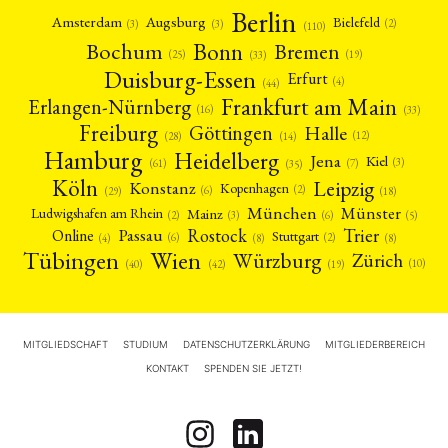
Berlin
Amsterdam
Augsburg
Bielefeld
(2)
(3)
(3)
(110)
Bonn
Bochum
Bremen
(25)
(19)
(33)
Duisburg-Essen
Erfurt
(4)
(44)
Frankfurt am Main
Erlangen-Nürnberg
(16)
(33)
Freiburg
Halle
Göttingen
(12)
(14)
(28)
Hamburg
Heidelberg
Jena
Kiel
(3)
(7)
(61)
(35)
Köln
Leipzig
Konstanz
Kopenhagen
(2)
(6)
(18)
(29)
München
Münster
Mainz
Ludwigshafen am Rhein
(2)
(6)
(3)
(5)
Rostock
Trier
Passau
Online
Stuttgart
(2)
(6)
(4)
(8)
(8)
Tübingen
Wien
Würzburg
Zürich
(10)
(42)
(40)
(19)
MITGLIEDSCHAFT
STUDIUM
DATENSCHUTZERKLÄRUNG
MITGLIEDERBEREICH
KONTAKT
SPENDEN SIE JETZT!