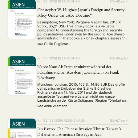
Nr. 139 (2016)
REZENSIONEN
146–48
{:en}
Christopher W. Hughes: Japan’s Foreign and Security
Policy Under the „Abe Doctrine“
Basingstoke; New York: Palgrave Macmil­ lan, 2015.X,
96pp., 65,21 USD This timely book is a valuable
companion to understanding the foreign and security
policy initiatives undertaken by the second Abe Shinzo
administration. The book’s six brisk chapters assess the
origins, domestic impact, and international ramifications
NEWS
ASIEN
ARBEITSKREISE
VERANSTALTUNGEN
EXPERTISE
von
Giulio Pugliese
of Abe’s security and diplomatic revolution. In addition,
the author …
ANGEBOTE
Nr. 140 (2016)
REZENSIONEN
143–44
{:de}
ANTRAG AUF EINEN SMALL GRANT DER DGA
MITGLIEDERBEREICH
DIE DGA
Naoto Kan: Als Premierminister während der
MITGLIEDSCHAFT
Fukushima-Krise. Aus dem Japanischen von Frank
Rövekamp
Aktuelles von unseren Mitgliedern
Art
ASIEN (Zeitschrift)
(4)
(5)
(25)
München: Iudicium, 2015. 165 S., 14,80 EUR Das große
Auszeichnung
Bericht
Bildung
Calls for…
(12)
(128)
(22)
(1287)
ostjapanische Erdbeben der Stärke 9,0 auf der
Richterskala am 11. März 2011 und der dadurch
Cinema
DGA
Diskussion
Fellowship
Forschung
(4)
(92)
(74)
(111)
(234)
ausgelöste Tsunami verwüsteten nicht nur ganze
Geografie
Geschichte
Gesellschaft
Globalisation
(2)
(93)
(283)
(7)
Landstriche an der Küste Ostjapans (Region Tôhoku) und
Hybrid
Kultur
Kunst
Lecture
Literatur
forderten etliche Opfer, sie führten auch zum
(172)
(27)
(4)
(94)
(261)
von
Anna Wiemann
zweitgrößten Atomunfall nach Tschernobyl in der
Medien
Migration
Nationalism
Online
(24)
(39)
(6)
(235)
Geschichte der Menschheit. Durch …
Philosophie
Politik
Politikwissenschaften
Praktikum
(12)
(417)
(13)
(8)
Nr. 152/153 (2019)
REZENSIONEN
165–67
{:en}
Präsentation
Programm
Publikation
Recht
(13)
(5)
(23)
(20)
Religion
Sozialwissenschaften
Sprache
Sprachkurse
Ian Easton: The Chinese Invasion Threat. Taiwan’s
(75)
(4)
(36)
(8)
Stellenausschreibung
Stipendium
Studium
Defense and American Strategy in Asia
(661)
(53)
(21)