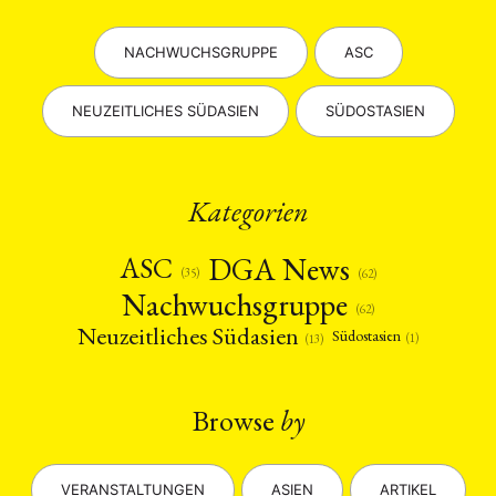
NACHWUCHSGRUPPE
ASC
NEUZEITLICHES SÜDASIEN
SÜDOSTASIEN
Kategorien
DGA News
ASC
(35)
(62)
Nachwuchsgruppe
(62)
Neuzeitliches Südasien
Südostasien
(1)
(13)
Browse
by
VERANSTALTUNGEN
ASIEN
ARTIKEL