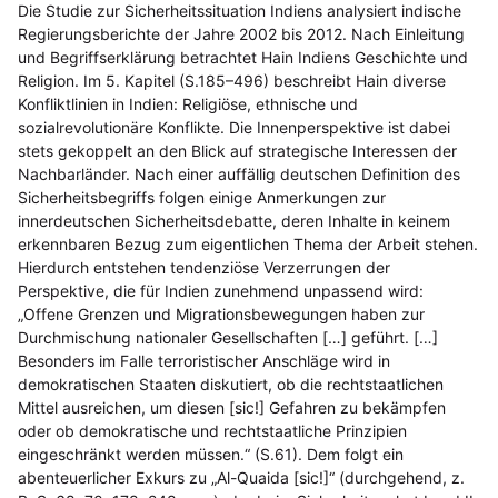
Die Studie zur Sicherheitssituation Indiens analysiert indische
Regierungsberichte der Jahre 2002 bis 2012. Nach Einleitung
und Begriffserklärung betrachtet Hain Indiens Geschichte und
Religion. Im 5. Kapitel (S.185–496) beschreibt Hain diverse
Konfliktlinien in Indien: Religiöse, ethnische und
sozialrevolutionäre Konflikte. Die Innenperspektive ist dabei
stets gekoppelt an den Blick auf strategische Interessen der
Nachbarländer. Nach einer auffällig deutschen Definition des
Sicherheitsbegriffs folgen einige Anmerkungen zur
innerdeutschen Sicherheitsdebatte, deren Inhalte in keinem
erkennbaren Bezug zum eigentlichen Thema der Arbeit stehen.
Hierdurch entstehen tendenziöse Verzerrungen der
Perspektive, die für Indien zunehmend unpassend wird:
„Offene Grenzen und Migrationsbewegungen haben zur
Durchmischung nationaler Gesellschaften […] geführt. […]
Besonders im Falle terroristischer Anschläge wird in
demokratischen Staaten diskutiert, ob die rechtstaatlichen
Mittel ausreichen, um diesen [sic!] Gefahren zu bekämpfen
oder ob demokratische und rechtstaatliche Prinzipien
eingeschränkt werden müssen.“ (S.61). Dem folgt ein
abenteuerlicher Exkurs zu „Al-Quaida [sic!]“ (durchgehend, z.