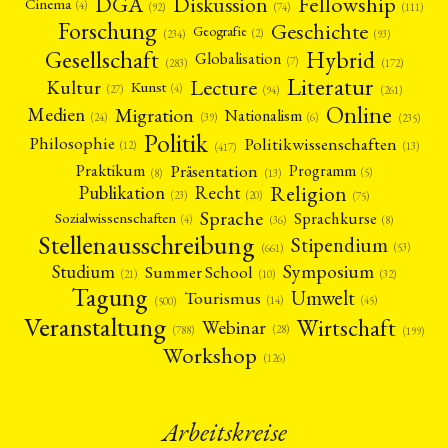
Fellowship
DGA
Diskussion
Cinema
(4)
(92)
(74)
(111)
Forschung
Geschichte
Geografie
(2)
(93)
(234)
Gesellschaft
Hybrid
Globalisation
(7)
(172)
(283)
Literatur
Lecture
Kultur
Kunst
(4)
(27)
(94)
(261)
Online
Migration
Medien
Nationalism
(6)
(24)
(39)
(235)
Politik
Philosophie
Politikwissenschaften
(12)
(13)
(417)
Präsentation
Praktikum
Programm
(5)
(8)
(13)
Religion
Publikation
Recht
(23)
(20)
(75)
Sprache
Sprachkurse
Sozialwissenschaften
(4)
(36)
(8)
Stellenausschreibung
Stipendium
(53)
(661)
Symposium
Studium
Summer School
(21)
(10)
(32)
Tagung
Umwelt
Tourismus
(45)
(14)
(500)
Veranstaltung
Wirtschaft
Webinar
(28)
(788)
(199)
Workshop
(126)
Arbeitskreise