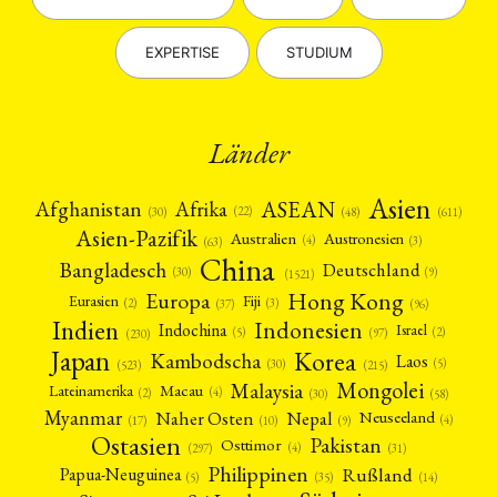
EXPERTISE
STUDIUM
Länder
Asien
Afrika
ASEAN
Afghanistan
(22)
(30)
(48)
(611)
Asien-Pazifik
Australien
Austronesien
(4)
(3)
(63)
China
Bangladesch
Deutschland
(9)
(30)
(1521)
Hong Kong
Europa
Fiji
Eurasien
(3)
(2)
(37)
(96)
Indien
Indonesien
Indochina
Israel
(2)
(5)
(97)
(230)
Japan
Korea
Kambodscha
Laos
(5)
(30)
(523)
(215)
Mongolei
Malaysia
Macau
Lateinamerika
(4)
(2)
(30)
(58)
Myanmar
Nepal
Naher Osten
Neuseeland
(4)
(17)
(10)
(9)
Ostasien
Pakistan
Osttimor
(4)
(31)
(297)
Philippinen
Rußland
Papua-Neuguinea
(5)
(35)
(14)