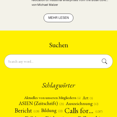
relocation of industrial enterprises from the urban core
to the outskirts of the city. While studies on Chinese
von
Michael Malzer
urbanization largely tend to be …
MEHR LESEN
Suchen
Schlagwörter
Art
Aktuelles von unseren Mitgliedern
(4)
(5)
ASIEN (Zeitschrift)
Auszeichnung
(12)
(25)
Calls for…
Bericht
Bildung
(22)
(128)
(1287)