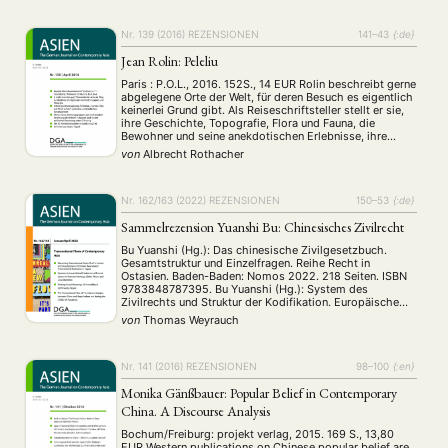
und der letzte Artikel …
Nr. 139 (2016)
REZENSIONEN
141–43
{:de}
Jean Rolin: Peleliu
Paris : P.O.L., 2016. 152S., 14 EUR Rolin beschreibt gerne
abgelegene Orte der Welt, für deren Besuch es eigentlich
keinerlei Grund gibt. Als Reiseschriftsteller stellt er sie,
ihre Geschichte, Topografie, Flora und Fauna, die
Bewohner und seine anekdotischen Erlebnisse, ihre
Tragik und Lebensfreude mit großer Präzision und Sinn
von
Albrecht Rothacher
fur Skurrilität sehr anschaulich dar.
Nr. 162/163 (2022)
REZENSIONEN
150–53
{:de}
Sammelrezension Yuanshi Bu: Chinesisches Zivilrecht
Bu Yuanshi (Hg.): Das chinesische Zivilgesetzbuch.
Gesamtstruktur und Einzelfragen. Reihe Recht in
Ostasien. Baden-Baden: Nomos 2022. 218 Seiten. ISBN
9783848787395. Bu Yuanshi (Hg.): System des
Zivilrechts und Struktur der Kodifikation. Europäische
und ostasiatische Perspektive. Reihe Schriften zum
von
Thomas Weyrauch
Ostasiatischen Privatrecht 10. Tübingen: Mohr Siebeck
2022. 258 Seiten. ISBN 9783161617416. Zivilrechtliche
Kodifikationen können stabile und langlebige Gebilde …
Nr. 141 (2016)
REZENSIONEN
98–100
{:en}
Monika Gänßbauer: Popular Belief in Contemporary
China. A Discourse Analysis
Bochum/Freiburg: projekt verlag, 2015. 169 S., 13,80
EUR Western publications on Chinese popular belief are