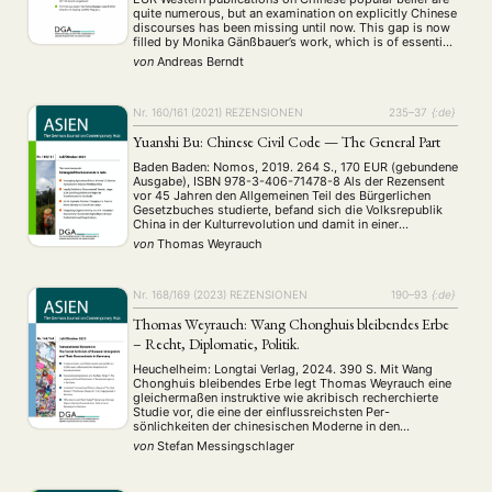
quite numerous, but an examination on explicitly Chinese
discourses has been missing until now. This gap is now
filled by Monika Gänßbauer’s work, which is of essential
importance for everyone concerned with research in this
von
Andreas Berndt
area and beyond. Her book …
Nr. 160/161 (2021)
REZENSIONEN
235–37
{:de}
Yuanshi Bu: Chinese Civil Code — The General Part
Baden Baden: Nomos, 2019. 264 S., 170 EUR (gebundene
Ausgabe), ISBN 978-3-406-71478-8 Als der Rezensent
vor 45 Jahren den Allgemeinen Teil des Bürgerlichen
Gesetzbuches studierte, befand sich die Volksrepublik
China in der Kulturrevolution und damit in einer
rechtlichen Wüstenlandschaft. Mao Zedong hatte mit der
von
Thomas Weyrauch
Machtübernahme 1949 alles „reaktionäre“ Recht der
Republik China für nichtig erklärt, …
Nr. 168/169 (2023)
REZENSIONEN
190–93
{:de}
Thomas Weyrauch: Wang Chonghuis bleibendes Erbe
– Recht, Diplomatie, Politik.
Heuchelheim: Longtai Verlag, 2024. 390 S. Mit Wang
Chonghuis bleibendes Erbe legt Thomas Weyrauch eine
gleichermaßen instruktive wie akribisch recherchierte
Studie vor, die eine der einflussreichsten Per-
sönlichkeiten der chinesischen Moderne in den
Mittelpunkt stellt. Wang Chonghui (1881–1958), Jurist,
von
Stefan Messingschlager
Diplomat und politischer Visionär, stand im Zentrum
zahlrei- cher Wendepunkte der chinesischen Geschichte
– von den …