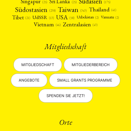
Südasien
Singapur
Sri Lanka
(25)
(25)
(175)
Taiwan
Südostasien
Thailand
(41)
(238)
(343)
USA
Tibet
UdSSR
Uzbekistan
Vanuatu
(2)
(2)
(58)
(13)
(21)
Vietnam
Zentralasien
(46)
(43)
Mitgliedschaft
MITGLIEDSCHAFT
MITGLIEDERBEREICH
ANGEBOTE
SMALL GRANTS PROGRAMME
SPENDEN SIE JETZT!
Orte