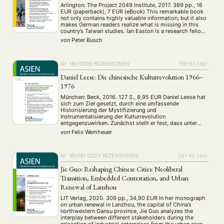
Summer School
Symposium
Tagung
Tourismus
(10)
(32)
(500)
(14)
Arlington: The Project 2049 Institute, 2017. 389 pp., 16
Umwelt
Veranstaltung
Webinar
Wirtschaft
EUR (paperback), 7 EUR (eBook) This remarkable book
(45)
(788)
(28)
(199)
not only contains highly valuable information, but it also
Workshop
(126)
makes German readers realize what is missing in this
country’s Taiwan studies. Ian Easton is a research fellow
at the Project 2049 Institute, which is an American think
von
Peter Busch
MITGLIEDSCHAFT
STUDIUM
DATENSCHUTZERKLÄRUNG
tank …
MITGLIEDERBEREICH
KONTAKT
SPENDEN SIE JETZT!
Nr. 140 (2016)
REZENSIONEN
150–51
{:de}
Daniel Leese: Die chinesische Kulturrevolution 1966–
ENGLISH
1976
München: Beck, 2016. 127 S., 8,95 EUR Daniel Leese hat
sich zum Ziel gesetzt, durch eine umfassende
Historisierung der Mystifizierung und
Instrumentalisierung der Kulturrevolution
entgegenzuwirken. Zunächst stellt er fest, dass unter
dem Schlagwort „umfassende Verneinung“ der
von
Felix Wemheuer
Kulturrevolution durch die Partei nach 1981 eine
geografische und zeitliche Differenzierung der
Verantwortlichkeiten unterbunden wurde. Als Folge
konnte Opfer- …
Nr. 160/161 (2021)
REZENSIONEN
241–43
{:en}
Jie Guo: Reshaping Chinese Cities: Neoliberal
Transition, Embedded Contestation, and Urban
Renewal of Lanzhou
LIT Verlag, 2020. 309 pp., 34,90 EUR In her monograph
on urban renewal in Lanzhou, the capital of China’s
northwestern Gansu province, Jie Guo analyzes the
interplay between different stakeholders during the