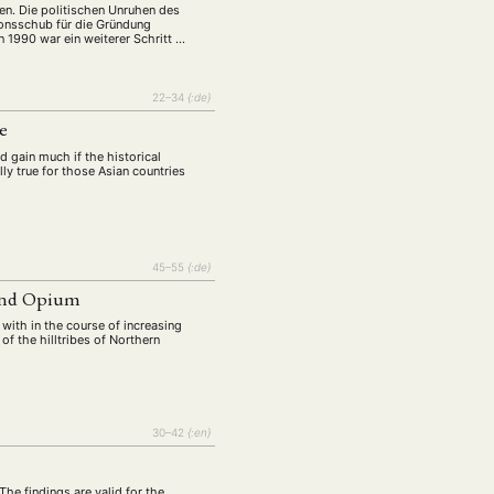
tur
Kunst
(27)
(4)
hen. Die politischen Unruhen des
ionsschub für die Gründung
Philosophie
 1990 war ein weiterer Schritt …
)
(12)
Publikation
(5)
(23)
22–34
{:de}
enausschreibung
(661)
ve
Tourismus
(14)
d gain much if the historical
op
(126)
ly true for those Asian countries
CH
KONTAKT
45–55
{:de}
 und Opium
 with in the course of increasing
 of the hilltribes of Northern
30–42
{:en}
The findings are valid for the