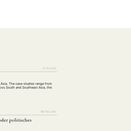
5–13
{:en}
n
EBOTE
 Asia. The case studies range from
 SMALL GRANT DER DGA
cross South and Southeast Asia, the
48–56
{:de}
ng
Bericht
(12)
(128)
der politisches
Forschung
)
(234)