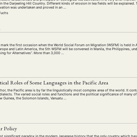
 the Darjeeling Hill Country. Different kinds of erosion in tea fields will be explained. 
tivation was undertaken and proved in an …
Fuchs
L
mark the first occasion when the World Social Forum on Migration (WSFM) is held in 
urope and Latin America, the 5th WSFM will be convened in Manila, the Philippines, un
ing for Alternatives”. More than 3,000 …
itical Roles of Some Languages in the Pacific Area
hor, the Pacific area is by far the linguistically most complex area of the world. It c
alects. The varied social roles and functions and the political significance of many 
w Guinea, the Solomon Islands, Vanuatu …
r Policy
ost significant paradox in the modern Japanese history that the only country which ha