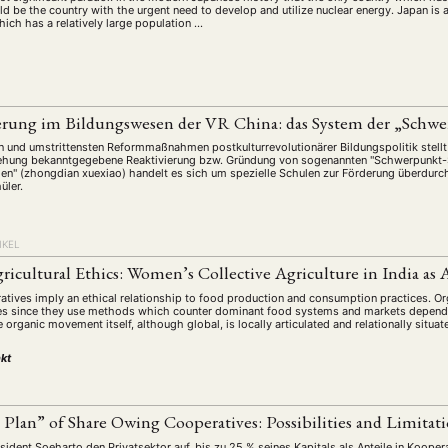
 be the country with the urgent need to develop and utilize nuclear energy. Japan is a
ich has a relatively large population …
rung im Bildungswesen der VR China: das System der „Schw
en und umstrittensten Reformmaßnahmen postkulturrevolutionärer Bildungspolitik stellt
iehung bekanntgegebene Reaktivierung bzw. Gründung von sogenannten "Schwerpunkt-S
n" (zhongdian xuexiao) handelt es sich um spezielle Schulen zur Förderung überdurchsc
üler.
IKEL
icultural Ethics: Women’s Collective Agriculture in India as A
rratives imply an ethical relationship to food production and consumption practices. O
ives since they use methods which counter dominant food systems and markets dependen
 organic movement itself, although global, is locally articulated and relationally situat
kt
Plan” of Share Owing Cooperatives: Possibilities and Limitat
sident Soeharto den Privatsektor auf, bis zu 25 % seines Kapitals als Anteile in Koopera