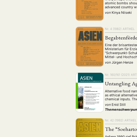
atomic bombs should
advanced country wh
von
Kinya Niiseki
Nr. 4 (1982)
ARTIKEL
Begabtenförde
Eine der brisantest
Ministerium für Erz
"Schwerpunkt-Schule
Mittel- und Hochsch
von
Jürgen Henze
Nr. 160/161 (2021)
ART
Untangling Agr
Alternative food na
as ethical alternat
chemical inputs. The
von
Enid Still
Themenschwerpun
Nr. 42 (1992)
ARTIKEL
The “Soeharto 
Anfang 1990 rief Prä