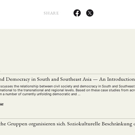
SHARE
L
 and Democracy in South and Southeast Asia — An Introductio
ANG
discusses the relationship between civil society and democracy in South and Southeast
TSKREISE
VERANSTALTUNGEN
EXPERTISE
ANTRAG AUF EINEN
national to the transnational and regional levels. Based on these case studies from a
y in a number of currently unfolding democratic and …
MITGLIEDERBEREICH
DIE DGA
MITGLIEDSCHAFT
kt
eren Mitgliedern
Art
ASIEN (Zeitschrift)
Auszeichnu
(4)
(5)
(25)
he Gruppen organisieren sich. Soziokulturelle Beschränkung o
s for…
Cinema
DGA
Diskussion
Fellowship
(1287)
(4)
(92)
(74)
(111