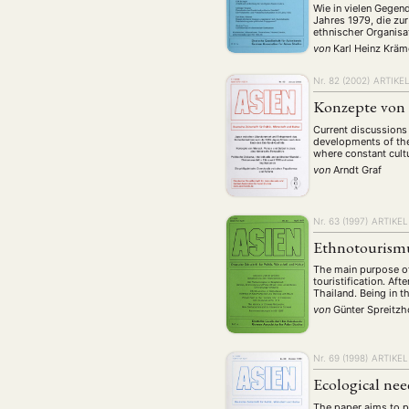
Geografie
Ge
(2)
Wie in vielen Gegend
Jahres 1979, die zu
Lecture
Lite
ethnischer Organisa
(94)
von
Karl Heinz Kräm
Politik
Polit
(417)
Nr. 82 (2002)
ARTIKE
Recht
Religio
(20)
Konzepte von M
Stipendium
(53
Current discussions 
Umwe
developments of the 
where constant cult
von
Arndt Graf
MITGLIEDSC
Nr. 63 (1997)
ARTIKEL
Ethnotourismu
The main purpose of 
touristification. Af
Thailand. Being in 
von
Günter Spreitzh
Nr. 69 (1998)
ARTIKEL
Ecological nee
The paper aims to pr