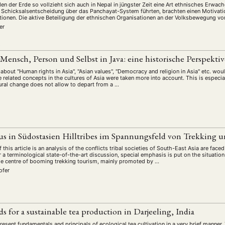
schichte
Gesellschaft
Globalisation
Hybrid
Kul
(93)
(283)
(7)
(172)
en der Erde so vollzieht sich auch in Nepal in jüngster Zeit eine Art ethnisches Erwac
r Schicksalsentscheidung über das Panchayat-System führten, brachten einen Motivat
ratur
Medien
Migration
Nationalism
Online
tionen. Die aktive Beteiligung der ethnischen Organisationen an der Volksbewegung von
(261)
(24)
(39)
(6)
(235
er
ikwissenschaften
Praktikum
Präsentation
Programm
(13)
(8)
(13)
L
n
Sozialwissenschaften
Sprache
Sprachkurse
Stell
(75)
(4)
(36)
(8)
ensch, Person und Selbst in Java: eine historische Perspekti
Studium
Summer School
Symposium
Tagung
)
(21)
(10)
(32)
(500)
about "Human rights in Asia", "Asian values", "Democracy and religion in Asia" etc. woul
lt
Veranstaltung
Webinar
Wirtschaft
Worksh
(45)
(788)
(28)
(199)
related concepts in the cultures of Asia were taken more into account. This is especial
ural change does not allow to depart from a …
HAFT
STUDIUM
DATENSCHUTZERKLÄRUNG
MITGLIEDERBEREI
SPENDEN SIE JETZT!
s in Südostasien Hilltribes im Spannungsfeld von Trekking
this article is an analysis of the conflicts tribal societies of South-East Asia are faced
ter a terminological state-of-the-art discussion, special emphasis is put on the situation
ENGLISH
the centre of booming trekking tourism, mainly promoted by …
ofer
ds for a sustainable tea production in Darjeeling, India
esent fundamentals and principals of ecological tea cultivation in a very brief manner. 