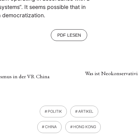
systems“. It seems possible that in
n democratization.
PDF LESEN
Was ist Neokonservativ
lismus in der VR China
POLITIK
ARTIKEL
CHINA
HONG KONG