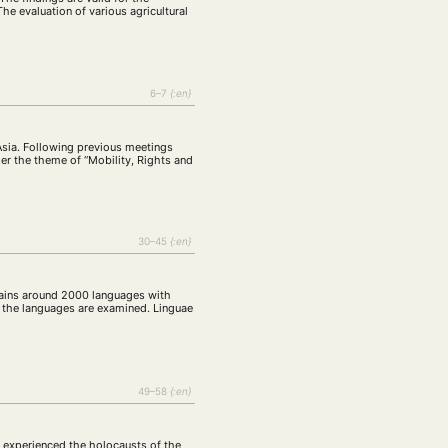
The evaluation of various agricultural
6–7
{:en}
Asia. Following previous meetings
der the theme of “Mobility, Rights and
30–45
{:en}
ontains around 2000 languages with
of the languages are examined. Linguae
49–58
{:en}
s experienced the holocausts of the