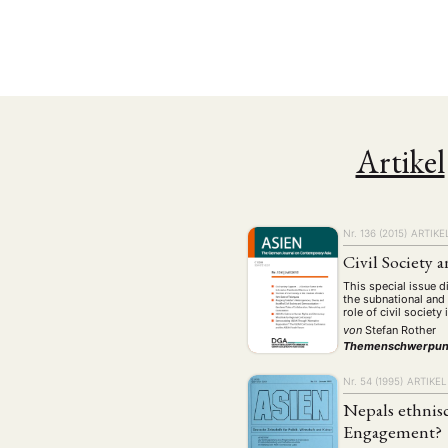
Artikel
Nr. 136 (2015)
ARTIKE
Civil Society
This special issue 
NEWS
ASIEN
ARBEI
the subnational and 
role of civil societ
von
Stefan Rother
Themenschwerpun
Nr. 54 (1995)
ARTIKEL
Aktuelles von uns
Nepals ethnisc
Bildung
Call
(22)
Engagement?