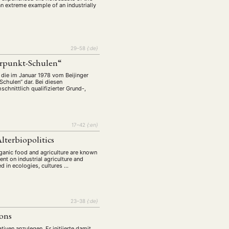
n extreme example of an industrially
29–58
{:de}
erpunkt-Schulen“
 die im Januar 1978 vom Beijinger
chulen” dar. Bei diesen
hnittlich qualifizierter Grund-,
17–42
{:en}
lterbiopolitics
rganic food and agriculture are known
t on industrial agriculture and
ed in ecologies, cultures …
23–38
{:de}
ions
tiven anzulegen. Er initiierte damit