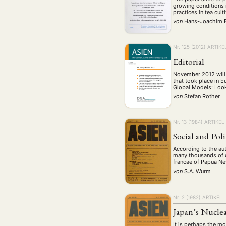
growing conditions in
practices in tea cul
von
Hans-Joachim 
Nr. 125 (2012)
ARTIKE
Editorial
November 2012 will 
that took place in E
Global Models: Look
von
Stefan Rother
Nr. 13 (1984)
ARTIKEL
Social and Pol
According to the aut
many thousands of di
francae of Papua Ne
von
S.A. Wurm
Nr. 2 (1982)
ARTIKEL
Japan’s Nuclea
It is perhaps the m