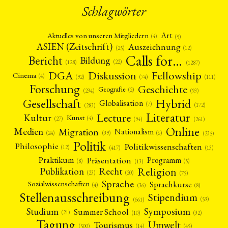
Schlagwörter
Art
Aktuelles von unseren Mitgliedern
(4)
(5)
ASIEN (Zeitschrift)
Auszeichnung
(12)
(25)
Calls for…
Bericht
Bildung
(22)
(128)
(1287)
Fellowship
DGA
Diskussion
Cinema
(4)
(92)
(74)
(111)
Forschung
Geschichte
Geografie
(2)
(93)
(234)
Gesellschaft
Hybrid
Globalisation
(7)
(172)
(283)
Literatur
Lecture
Kultur
Kunst
(4)
(27)
(94)
(261)
Online
Migration
Medien
Nationalism
(6)
(24)
(39)
(235)
Politik
Philosophie
Politikwissenschaften
(12)
(13)
(417)
Präsentation
Praktikum
Programm
(5)
(8)
(13)
Religion
Publikation
Recht
(23)
(20)
(75)
Sprache
Sprachkurse
Sozialwissenschaften
(4)
(36)
(8)
Stellenausschreibung
Stipendium
(53)
(661)
Symposium
Studium
Summer School
(21)
(10)
(32)
Tagung
Umwelt
Tourismus
(45)
(14)
(500)