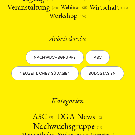
Veranstaltung
Wirtschaft
Webinar
(28)
(788)
(199)
Workshop
(126)
Arbeitskreise
NACHWUCHSGRUPPE
ASC
NEUZEITLICHES SÜDASIEN
SÜDOSTASIEN
Kategorien
DGA News
ASC
(35)
(62)
Nachwuchsgruppe
(62)
Neuzeitliches Südasien
Südostasien