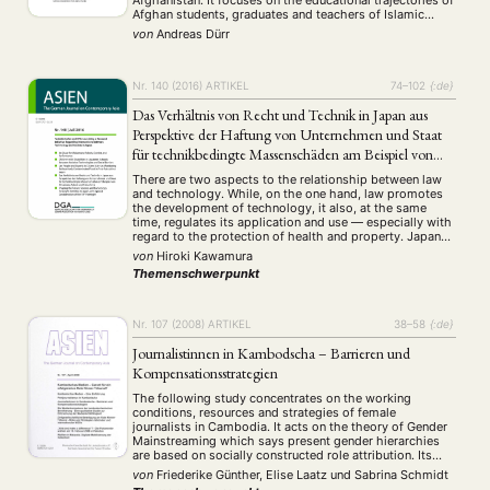
Afghanistan. It focuses on the educational trajectories of
Afghan students, graduates and teachers of Islamic
academic subjects, which often start across the border
von
Andreas Dürr
in Pakistan. Biographical data suggest that students
attain a …
Nr. 140 (2016)
ARTIKEL
74–102
{:de}
Das Verhältnis von Recht und Technik in Japan aus
Perspektive der Haftung von Unternehmen und Staat
für technikbedingte Massenschäden am Beispiel von
Minamata, Asbest und Fukushima
There are two aspects to the relationship between law
and technology. While, on the one hand, law promotes
the development of technology, it also, at the same
time, regulates its application and use — especially with
regard to the protection of health and property. Japan
has over the years experienced significant technology-
von
Hiroki Kawamura
related large-scale damage, well …
Themenschwerpunkt
Nr. 107 (2008)
ARTIKEL
38–58
{:de}
Journalistinnen in Kambodscha – Barrieren und
Kompensationsstrategien
The following study concentrates on the working
conditions, resources and strategies of female
journalists in Cambodia. It acts on the theory of Gender
Mainstreaming which says present gender hierarchies
are based on socially constructed role attribution. Its
main object is to find out weather there are ambitious
von
Friederike Günther, Elise Laatz
und
Sabrina Schmidt
and prospective actors for supporting a transformation