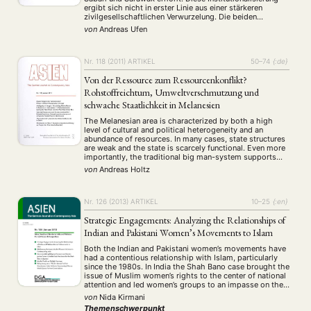
ergibt sich nicht in erster Linie aus einer stärkeren
ANGEBOTE
zivilgesellschaftlichen Verwurzelung. Die beiden
Parteiensysteme sind stabiler als in der Vergangenheit,
von
Andreas Ufen
ANTRAG AUF EINEN SMALL GRANT DER DGA
MITGLIEDERBEREICH
DIE DGA
weil die von der Nationalen Front (BN) gestellte
Bundesregierung durch verschiedene Maßnahmen die
MITGLIEDSCHAFT
Hegemonie der BN-Landesregierungen absichert: Die …
Nr. 118 (2011)
ARTIKEL
50–74
{:de}
Aktuelles von unseren Mitgliedern
Art
ASIEN (Zeitschrift)
Von der Ressource zum Ressourcenkonflikt?
(4)
(5)
(25)
Auszeichnung
Bericht
Bildung
Calls for…
Rohstoffreichtum, Umweltverschmutzung und
(12)
(128)
(22)
(1287)
Cinema
DGA
Diskussion
Fellowship
Forschung
schwache Staatlichkeit in Melanesien
(4)
(92)
(74)
(111)
(234)
Geografie
Geschichte
Gesellschaft
Globalisation
(2)
(93)
(283)
(7)
The Melanesian area is characterized by both a high
Hybrid
Kultur
Kunst
Lecture
Literatur
level of cultural and political heterogeneity and an
(172)
(27)
(4)
(94)
(261)
abundance of resources. In many cases, state structures
Medien
Migration
Nationalism
Online
(24)
(39)
(6)
(235)
are weak and the state is scarcely functional. Even more
Philosophie
Politik
Politikwissenschaften
Praktikum
importantly, the traditional big man-system supports
(12)
(417)
(13)
(8)
corruption and prevents effective nation-building. With
Präsentation
Programm
Publikation
Recht
von
Andreas Holtz
(13)
(5)
(23)
(20)
these facts in mind, this article overhauls the …
Religion
Sozialwissenschaften
Sprache
Sprachkurse
(75)
(4)
(36)
(8)
Stellenausschreibung
Stipendium
Studium
(661)
(53)
(21)
Nr. 126 (2013)
ARTIKEL
10–25
{:en}
Summer School
Symposium
Tagung
Tourismus
(10)
(32)
(500)
(14)
Strategic Engagements: Analyzing the Relationships of
Umwelt
Veranstaltung
Webinar
Wirtschaft
(45)
(788)
(28)
(199)
Indian and Pakistani Women’s Movements to Islam
Workshop
(126)
Both the Indian and Pakistani women’s movements have
had a contentious relationship with Islam, particularly
MITGLIEDSCHAFT
STUDIUM
DATENSCHUTZERKLÄRUNG
since the 1980s. In India the Shah Bano case brought the
issue of Muslim women’s rights to the center of national
MITGLIEDERBEREICH
KONTAKT
SPENDEN SIE JETZT!
attention and led women’s groups to an impasse on the
question of their own representation. Since this time,
von
Nida Kirmani
several …
Themenschwerpunkt