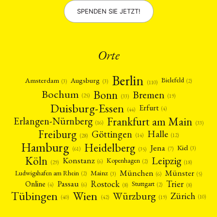
SPENDEN SIE JETZT!
Orte
Berlin
Amsterdam
Augsburg
Bielefeld
(2)
(3)
(3)
(110)
Bonn
Bochum
Bremen
(25)
(19)
(33)
Duisburg-Essen
Erfurt
(4)
(44)
Frankfurt am Main
Erlangen-Nürnberg
(16)
(33)
Freiburg
Halle
Göttingen
(12)
(14)
(28)
Hamburg
Heidelberg
Jena
Kiel
(3)
(7)
(61)
(35)
Köln
Leipzig
Konstanz
Kopenhagen
(2)
(6)
(18)
(29)
München
Münster
Mainz
Ludwigshafen am Rhein
(2)
(6)
(3)
(5)
Rostock
Trier
Passau
Online
Stuttgart
(2)
(6)
(4)
(8)
(8)
Tübingen
Wien
Würzburg
Zürich
(10)
(42)
(40)
(19)