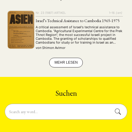
ENGLISH
Nr. 23 (1987)
ARTIKEL
1–16
{:en}
Israel’s Technical Assistance to Cambodia 1965-1975
A critical assessment of Israel's technical assistance to
Cambodia. "Agricultural Experimental Centre for the Prek
Thnot Region", the most successful Israeli project in
Cambodia. The granting of scholarships to qualified
Cambodians for study or for training in Israel as an
integral part of the Israeli technical assistance
von
Shimon Avimor
programme. However, the author believes, from a purely
…
MEHR LESEN
Suchen