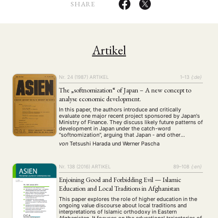
SHARE
Artikel
Nr. 24 (1987)
ARTIKEL
1–13
{:de}
The „softnomization“ of Japan – A new concept to
analyse economic development.
In this paper, the authors introduce and critically
evaluate one major recent project sponsored by Japan's
Ministry of Finance. They discuss likely future patterns of
development in Japan under the catch-word
"softnomization", arguing that Japan - and other
advanced countries - are entering an age characterized
von
Tetsushi Harada
und
Werner Pascha
by the growing importance of "software" in a wide …
Nr. 138 (2016)
ARTIKEL
89–108
{:en}
Enjoining Good and Forbidding Evil — Islamic
Education and Local Traditions in Afghanistan
This paper explores the role of higher education in the
ongoing value discourse about local traditions and
interpretations of Islamic orthodoxy in Eastern