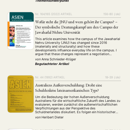
Themenschwerpunkt
towards …
Nr. 164/165 (2022)
ARTIKEL
156–80
{:de}
Wofür steht die JNU und wem gehört ihr Campus? –
Der symbolische Deutungskampf um den Campus der
Jawaharlal Nehru Universität
This article examines how the campus of the Jawaharlal
Nehru University (JNU) has changed since 2016
(materially and structurally) and how these
developments influence everyday life on the campus. I
argue that these changes represent a negotiation
process around the symbolism of JNU, which links to
von
Anna Schnieder-Krüger
the understanding of the idea of nationality as well …
Begutachteter Artikel
Nr. 44 (1992)
ARTIKEL
18–39
{:de}
Australiens Außenverschuldung: Droht eine
Schuldenkrise lateinamerikanischen Typs?
Um die Bedeutung der hohen Außenverschuldung
Australiens für die wirtschaftliche Zukunft des Landes zu
evaluieren, werden zunächst die außenwirtschaftlichen
Verpflichtungen aus der Perspektive des
Schuldnerlandes diskutiert. Es folgen ein historischer
Abriß der Außenverschuldung sowie eine Analyse ihrer
von
Heribert Dieter
Struktur und der übrigen außenwirtschaftlichen
Verbindlichkeiten. Ein Vergleich mit anderen
hochverschuldeten Ländern zeigt strukturelle