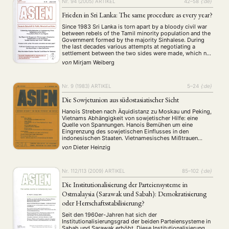
Ähnlichkeiten mit lateinamerikanischen Schuldnern.
Nr. 94 (2005)
ARTIKEL
42–58
{:de}
Frieden in Sri Lanka: The same procedure as every year?
Since 1983 Sri Lanka is torn apart by a bloody civil war
between rebels of the Tamil minority population and the
Government formed by the majority Sinhalese. During
the last decades various attempts at negotiating a
settlement between the two sides were made, which not
only failed abysmally but led to further escalation of the
von
Mirjam Weiberg
…
Nr. 9 (1983)
ARTIKEL
5–24
{:de}
Die Sowjetunion aus südostasiatischer Sicht
Hanois Streben nach Äquidistanz zu Moskau und Peking,
Vietnams Abhängigkeit von sowjetischer Hilfe: eine
Quelle von Spannungen. Hanois Bemühen um eine
Eingrenzung des sowjetischen Einflusses in den
indonesischen Staaten. Vietnamesisches Mißtrauen
gegenüber dem sino-sowjetischen Annäherungsprozeß.
von
Dieter Heinzig
Einstellung der ASEAN-Staaten der UdSSR gegenüber
vor und nach 1978. Birmas Beziehungen zur Sowjetunion
seit 1948.
Nr. 112/113 (2009)
ARTIKEL
85–102
{:de}
Die Institutionalisierung der Parteiensysteme in
Ostmalaysia (Sarawak und Sabah): Demokratisierung
oder Herrschaftsstabilisierung?
Seit den 1960er-Jahren hat sich der
Institutionalisierungsgrad der beiden Parteiensysteme in
NEWS
ASIEN
ARBEITSKREISE
VERANSTALTUNGEN
EXPERTISE
Sabah und Sarawak erhöht. Diese Institutionalisierung