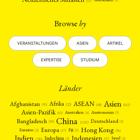
(1)
(13)
Browse
by
VERANSTALTUNGEN
ASIEN
ARTIKEL
EXPERTISE
STUDIUM
Länder
Asien
Afrika
ASEAN
Afghanistan
(22)
(30)
(48)
(611)
Asien-Pazifik
Australien
Austronesien
(4)
(3)
(63)
China
Bangladesch
Deutschland
(9)
(30)
(1521)
Hong Kong
Europa
Fiji
Eurasien
(3)
(2)
(37)
(96)
Indien
Indonesien
Indochina
Israel
(2)
(5)
(97)
(230)