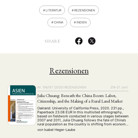
LITERATUR
REZENSIONEN
CHINA
INDIEN
SHARE
Rezensionen
Nr. 156/157 (2020)
REZENSIONEN
219–21
{:en}
Julia Chuang: Beneath the China Boom: Labor,
Citizenship, and the Making of a Rural Land Market
Oakland: University of California Press, 2020. 231 pp.,
Paperback 23.08 EUR In this multisited ethnography,
based on fieldwork conducted in various stages between
2007 and 2011, Julia Chuang follows the fate of China’s
rural population as the country is shifting from economic
growth through cheap migrant labor to growth through
von
Isabel Heger-Laube
rural urbanization. To explain this …