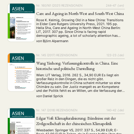
“mythbusting”, which …
Nr. 160/161 (2021)
REZENSIONEN
244–47
{:en}
NEWS
ASIEN
ARBEITSKREISE
VERANSTALTUNGEN
EXPERTISE
Care and Ageing in North-West and South-West China
ANGEBOTE
Rose K. Keimig, Growing Old in a New China: Transitions
in Elder Care Rutgers University Press, 2021. 195 pp.
ANTRAG AUF EINEN SMALL GRANT DER DGA
MITGLIEDERBEREICH
DIE DGA
Heila Sha, Care and Ageing in North-West China Berlin:
LIT, 2017. 307 pp. Since China is facing rapid
MITGLIEDSCHAFT
demographic ageing, a lot of scholarly attention has
been paid to study how this process plays out within …
von
Björn Alpermann
Aktuelles von unseren Mitgliedern
Art
ASIEN (Zeitschrift)
(4)
(5)
(25)
Auszeichnung
Bericht
Bildung
Calls for…
(12)
(128)
(22)
(1287)
Nr. 145 (2017)
REZENSIONEN
122–23
{:de}
Cinema
DGA
Diskussion
Fellowship
Forschung
(4)
(92)
(74)
(111)
(234)
Geografie
Geschichte
Gesellschaft
Globalisation
Wang Yinhong: Verfassungskontrolle in China. Eine
(2)
(93)
(283)
(7)
Hybrid
Kultur
Kunst
Lecture
Literatur
historische und politische Darstellung
(172)
(27)
(4)
(94)
(261)
Medien
Migration
Nationalism
Online
(24)
(39)
(6)
(235)
Wien: LIT Verlag, 2016. 262 S., 34,90 EUR Es liegt ein
Philosophie
Politik
Politikwissenschaften
Praktikum
großer Reiz in den Dingen, die es nicht gibt.
(12)
(417)
(13)
(8)
Verfassungskontrolle in China scheint mitunter so eine
Präsentation
Programm
Publikation
Recht
(13)
(5)
(23)
(20)
Chimäre zu sein. Der Justiz mangelt es an Kompetenz
Religion
Sozialwissenschaften
Sprache
Sprachkurse
und der Politik fehlt es an Willen, um die Verfassung der
(75)
(4)
(36)
(8)
Volksrepublik China in einem rechtsstaatlichen Verfahren
Stellenausschreibung
Stipendium
Studium
von
Daniel Sprick
(661)
(53)
(21)
fruchtbar zu …
Summer School
Symposium
Tagung
Tourismus
(10)
(32)
(500)
(14)
Umwelt
Veranstaltung
Webinar
Wirtschaft
(45)
(788)
(28)
(199)
Nr. 147 (2018)
REZENSIONEN
140–42
{:de}
Workshop
(126)
Edgar Voß: Klimapluralisierung: Bündnisse mit der
Zivilgesellschaft in der chinesischen Klimapolitik
MITGLIEDSCHAFT
STUDIUM
DATENSCHUTZERKLÄRUNG
Wiesbaden: Springer VS, 2017. 337 S., 54,99 EUR; E-