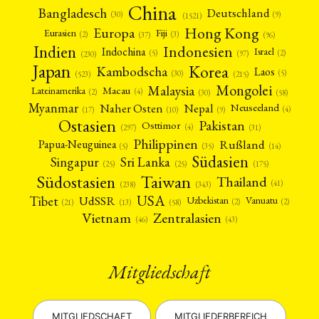
China
Bangladesch
Deutschland
(9)
(30)
(1521)
Hong Kong
Europa
Fiji
Eurasien
(3)
(2)
(37)
(96)
Indien
Indonesien
Indochina
Israel
(2)
(5)
(97)
(230)
Japan
Korea
Kambodscha
Laos
(5)
(30)
(523)
(215)
Mongolei
Malaysia
Macau
Lateinamerika
(4)
(2)
(30)
(58)
Myanmar
Nepal
Naher Osten
Neuseeland
(4)
(17)
(10)
(9)
Ostasien
Pakistan
Osttimor
(4)
(31)
(297)
Philippinen
Rußland
Papua-Neuguinea
(5)
(35)
(14)
Südasien
Singapur
Sri Lanka
(25)
(25)
(175)
Taiwan
Südostasien
Thailand
(41)
(238)
(343)
USA
Tibet
UdSSR
Uzbekistan
Vanuatu
(2)
(2)
(58)
(13)
(21)
Vietnam
Zentralasien
(46)
(43)
Mitgliedschaft
MITGLIEDSCHAFT
MITGLIEDERBEREICH