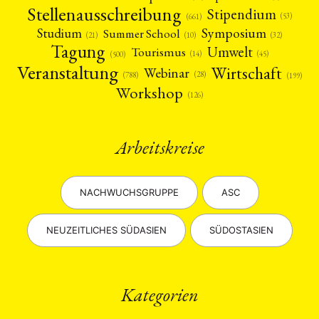
Stellenausschreibung
Stipendium
(53)
(661)
Symposium
Studium
Summer School
(21)
(10)
(32)
Tagung
Umwelt
Tourismus
(45)
(14)
(500)
Veranstaltung
Wirtschaft
Webinar
(28)
(788)
(199)
Workshop
(126)
Arbeitskreise
NACHWUCHSGRUPPE
ASC
NEUZEITLICHES SÜDASIEN
SÜDOSTASIEN
Kategorien