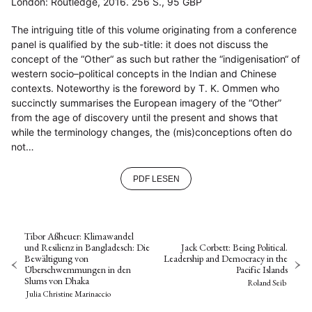
London: Routledge, 2016. 256 S., 95 GBP
The intriguing title of this volume originating from a conference
panel is qualified by the sub-title: it does not discuss the
concept of the “Other“ as such but rather the “indigenisation“ of
western socio–political concepts in the Indian and Chinese
contexts. Noteworthy is the foreword by T. K. Ommen who
succinctly summarises the European imagery of the “Other”
from the age of discovery until the present and shows that
while the terminology changes, the (mis)conceptions often do
not…
PDF LESEN
Tibor Aßheuer: Klimawandel
und Resilienz in Bangladesch: Die
Jack Corbett: Being Political.
Bewältigung von
Leadership and Democracy in the
Überschwemmungen in den
Pacific Islands
Slums von Dhaka
Roland Seib
Julia Christine Marinaccio