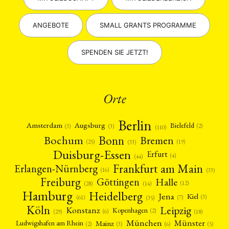
ANGEBOTE
SMALL GRANTS PROGRAMME
SPENDEN SIE JETZT!
Orte
Berlin
Amsterdam
Augsburg
Bielefeld
(2)
(3)
(3)
(110)
Bonn
Bochum
Bremen
(25)
(19)
(33)
Duisburg-Essen
Erfurt
(4)
(44)
Frankfurt am Main
Erlangen-Nürnberg
(16)
(33)
Freiburg
Halle
Göttingen
(12)
(14)
(28)
Hamburg
Heidelberg
Jena
Kiel
(3)
(7)
(61)
(35)
Köln
Leipzig
Konstanz
Kopenhagen
(2)
(6)
(18)
(29)
München
Münster
Mainz
Ludwigshafen am Rhein
(2)
(6)
(3)
(5)