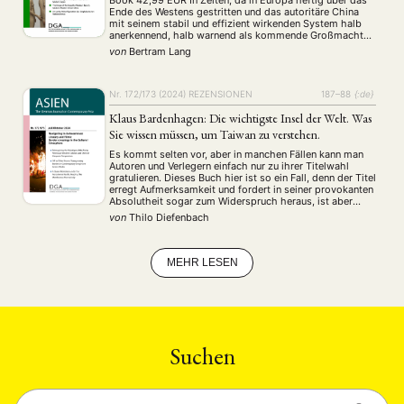
Book 42,99 EUR In Zeiten, da in Europa heftig über das
MITGLIEDERBEREICH
KONTAKT
SPENDEN SIE JETZT!
Ende des Westens gestritten und das autoritäre China
mit seinem stabil und effizient wirkenden System halb
anerkennend, halb warnend als kommende Großmacht
ENGLISH
des 21. Jahrhunderts betrachtet wird, hinterfragt Edgar
von
Bertram Lang
Voß am Fallbeispiel der Klimapolitik auf interessante …
Nr. 172/173 (2024)
REZENSIONEN
187–88
{:de}
Klaus Bardenhagen: Die wichtigste Insel der Welt. Was
Sie wissen müssen, um Taiwan zu verstehen.
Es kommt selten vor, aber in manchen Fällen kann man
Autoren und Verlegern einfach nur zu ihrer Titelwahl
gratulieren. Dieses Buch hier ist so ein Fall, denn der Titel
erregt Aufmerksamkeit und fordert in seiner provokanten
Absolutheit sogar zum Widerspruch heraus, ist aber
gleichzeitig wohlbegründet, schließlich könnte Taiwan
von
Thilo Diefenbach
der Anlass zu einem Konflikt zwischen zwei …
MEHR LESEN
Suchen