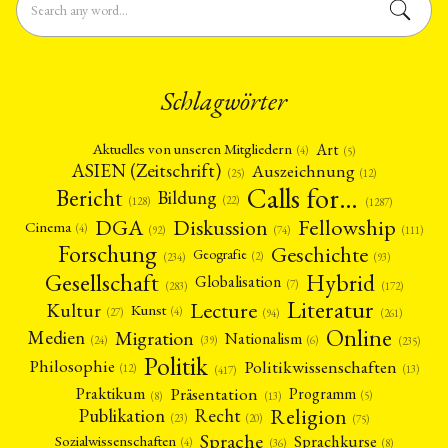
Schlagwörter
Art
Aktuelles von unseren Mitgliedern
(4)
(5)
ASIEN (Zeitschrift)
Auszeichnung
(12)
(25)
Calls for…
Bericht
Bildung
(22)
(128)
(1287)
Fellowship
DGA
Diskussion
Cinema
(4)
(92)
(74)
(111)
Forschung
Geschichte
Geografie
(2)
(93)
(234)
Gesellschaft
Hybrid
Globalisation
(7)
(172)
(283)
Literatur
Lecture
Kultur
Kunst
(4)
(27)
(94)
(261)
Online
Migration
Medien
Nationalism
(6)
(24)
(39)
(235)
Politik
Philosophie
Politikwissenschaften
(12)
(13)
(417)
Präsentation
Praktikum
Programm
(5)
(8)
(13)
Religion
Publikation
Recht
(23)
(20)
(75)
Sprache
Sprachkurse
Sozialwissenschaften
(4)
(36)
(8)