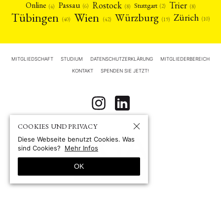
Rostock
Trier
Passau
Online
Stuttgart
(2)
(6)
(4)
(8)
(8)
Tübingen
Wien
Würzburg
Zürich
(10)
(42)
(40)
(19)
MITGLIEDSCHAFT
STUDIUM
DATENSCHUTZERKLÄRUNG
MITGLIEDERBEREICH
KONTAKT
SPENDEN SIE JETZT!
COOKIES UND PRIVACY
Diese Webseite benutzt Cookies. Was
sind Cookies?
Mehr Infos
OK
© 1967-2026 by
Deutsche Gesellschaft für Asienforschung e.V. (DGA)
Site by pii