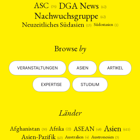
DGA News
ASC
(35)
(62)
Nachwuchsgruppe
(62)
Neuzeitliches Südasien
Südostasien
(1)
(13)
Browse
by
VERANSTALTUNGEN
ASIEN
ARTIKEL
EXPERTISE
STUDIUM
Länder
Asien
Afrika
ASEAN
Afghanistan
(22)
(30)
(48)
(611)
Asien-Pazifik
Australien
Austronesien
(4)
(3)
(63)