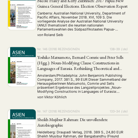
Nicole Haley and Kerry Zubrinich: 2017 Papua New
Guinea General Elections. Election Observation Report
Canberra: Australian National University, Department of
Pacific Affairs, November 2018. XVI, 109 S. Die
vorliegende Analyse der Australian National University
(ANU) thematisiert die neunten nationalen
Parlamentswahlen des Südpazifikstaates Papua-
Neuguinea (PNG) seit der Unabhängigkeit des Landes
von
Roland Seib
1975 von Australien. Die Studie, deren Ergebnisse der
Öffentlichkeit in PNGs Hauptstadt Port Moresby und
Canberra im April 2019 vorgestellt …
Nr. 146 (2018)
REZENSIONEN
138–39
{:de}
Yoshiko Matsumoto, Bernard Comrie und Peter Sells
(Hgg.): Noun-Modifying Clause Constructions in
Languages of Eurasia. Rethinking Theoretical and
Geographical Boundaries
Amsterdam/Philadelphia: John Benjamin’s Publishing
Company, 2017. 381 S., 99 EUR Dieser Sammelband der
HerausgeberInnen Matsumoto, Comrie und Sells
präsentiert Ergebnisse des Langzeitprojektes „Noun-
Modifying Constructions in Languages of Eurasia:
Reshaping Theoretical and Geographical Boundaries“,
von
Viktor Köhlich
das bereits 2008 als Pilotprojekt begann. Die an diesem
Projekt beteiligten LinguistInnen, denen das Interesse an
Strukturen innerhalb der Nomenmodifikation gemein ist,
…
Nr. 147 (2018)
REZENSIONEN
133–34
{:de}
Sheikh Mujibur Rahman: Die unvollendete
Autobiographie
Heidelberg: Draupadi Verlag, 2018. 389 S., 24,80 EUR
Sheikh Musibur Rahman, der Bangabandhu (Freund