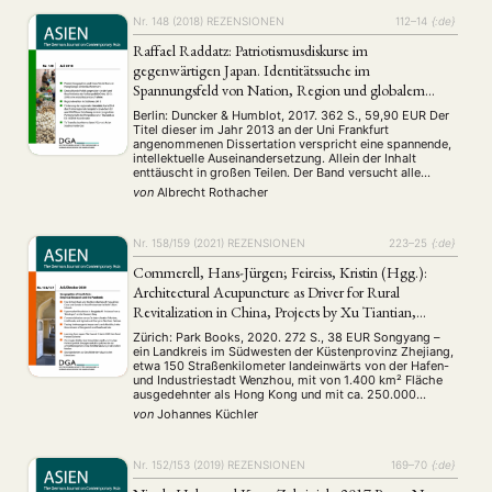
Nr. 148 (2018)
REZENSIONEN
112–14
{:de}
Raffael Raddatz: Patriotismusdiskurse im
gegenwärtigen Japan. Identitätssuche im
Spannungsfeld von Nation, Region und globalem
Kapital zu Beginn des 21. Jahrhunderts
Berlin: Duncker & Humblot, 2017. 362 S., 59,90 EUR Der
Titel dieser im Jahr 2013 an der Uni Frankfurt
angenommenen Dissertation verspricht eine spannende,
intellektuelle Auseinandersetzung. Allein der Inhalt
enttäuscht in großen Teilen. Der Band versucht alle
Facetten des zeitgenössischen Nationalismus in Japan
von
Albrecht Rothacher
„diskursanalytisch“ zu ergründen, ein ambitiöses
Unterfangen, das jedoch mit unzulänglichen Mitteln und
…
Nr. 158/159 (2021)
REZENSIONEN
223–25
{:de}
Commerell, Hans-Jürgen; Feireiss, Kristin (Hgg.):
Architectural Acupuncture as Driver for Rural
Revitalization in China, Projects by Xu Tiantian,
DnA_Beijing
Zürich: Park Books, 2020. 272 S., 38 EUR Songyang –
ein Landkreis im Südwesten der Küstenprovinz Zhejiang,
etwa 150 Straßenkilometer landeinwärts von der Hafen-
und Industriestadt Wenzhou, mit von 1.400 km² Fläche
ausgedehnter als Hong Kong und mit ca. 250.000
Einwohnern eher dünn besiedelt. Er umfasst das
von
Johannes Küchler
Quellgebiet des Songyin-Flusses: Die Berge (500–1500
m) – …
Nr. 152/153 (2019)
REZENSIONEN
169–70
{:de}