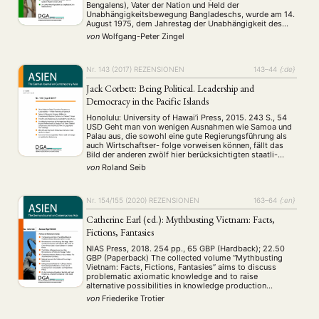
Bengalens), Vater der Nation und Held der
Unabhängigkeitsbewegung Bangladeschs, wurde am 14.
August 1975, dem Jahrestag der Unabhängigkeit des
ihm so verhassten Pakistan, zusammen mit einem
von
Wolfgang-Peter Zingel
Großteil seiner Familie und engen Mitarbeitern bei einem
Militärputsch ermordet. Seine beiden Töchter befanden
sich …
Nr. 143 (2017)
REZENSIONEN
143–44
{:de}
Jack Corbett: Being Political. Leadership and
Democracy in the Pacific Islands
Honolulu: University of Hawai’i Press, 2015. 243 S., 54
USD Geht man von wenigen Ausnahmen wie Samoa und
Palau aus, die sowohl eine gute Regierungsführung als
auch Wirtschaftser- folge vorweisen können, fällt das
Bild der anderen zwölf hier berücksichtigten staatli-
chen Entitäten des Südpazifiks eher gegen- teilig aus. V
von
Roland Seib
orherrschend sind nach dem samoanischen Dichter, …
Nr. 154/155 (2020)
REZENSIONEN
163–64
{:en}
Catherine Earl (ed.): Mythbusting Vietnam: Facts,
Fictions, Fantasies
NIAS Press, 2018. 254 pp., 65 GBP (Hardback); 22.50
GBP (Paperback) The collected volume “Mythbusting
Vietnam: Facts, Fictions, Fantasies” aims to discuss
problematic axiomatic knowledge and to raise
alternative possibilities in knowledge production
processes and practices in Vietnam Studies through
von
Friederike Trotier
interdisciplinary and methodologically diverse
approaches. The book is based on the idea of