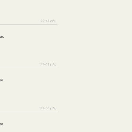
139–43
{:de}
en.
147–53
{:de}
en.
149–56
{:de}
en.