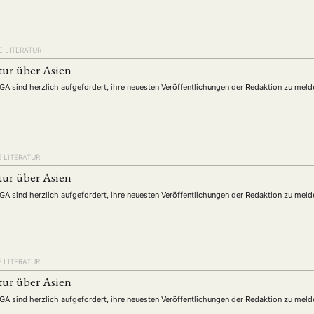
 LITERATUR
tur über Asien
DGA sind herzlich aufgefordert, ihre neuesten Veröffentlichungen der Redaktion zu meld
 LITERATUR
tur über Asien
ANG
DGA sind herzlich aufgefordert, ihre neuesten Veröffentlichungen der Redaktion zu meld
TSKREISE
VERANSTALTUNGEN
EXPERTISE
ANTRAG AUF EINEN
MITGLIEDERBEREICH
DIE DGA
MITGLIEDSCHAFT
 LITERATUR
eren Mitgliedern
Art
ASIEN (Zeitschrift)
Auszeichnu
(4)
(5)
(25)
tur über Asien
s for…
Cinema
DGA
Diskussion
Fellowship
(1287)
(4)
(92)
(74)
(111
DGA sind herzlich aufgefordert, ihre neuesten Veröffentlichungen der Redaktion zu meld