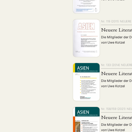
Geografie
Ge
(2)
Lecture
Lite
(94)
Politik
Polit
(417)
Nr. 119 (2011)
NEUERE 
Recht
Religio
(20)
Neuere Litera
Stipendium
(53
Die Mitglieder der 
von
Uwe Kotzel
Umwe
MITGLIEDSC
Nr. 133 (2014)
NEUERE
Neuere Litera
Die Mitglieder der 
von
Uwe Kotzel
Nr. 158/159 (2021)
NEU
Neuere Litera
Die Mitglieder der 
von
Uwe Kotzel