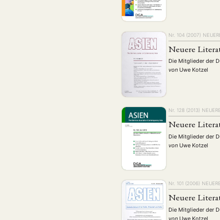
Nr. 104 (2007)
NEUERE
Neuere Litera
Die Mitglieder der 
von
Uwe Kotzel
Nr. 128 (2013)
NEUERE
Neuere Litera
Die Mitglieder der 
NEWS
ASIEN
ARBEI
von
Uwe Kotzel
Nr. 101 (2006)
NEUERE
Aktuelles von uns
Neuere Litera
Bildung
Call
(22)
Die Mitglieder der 
von
Uwe Kotzel