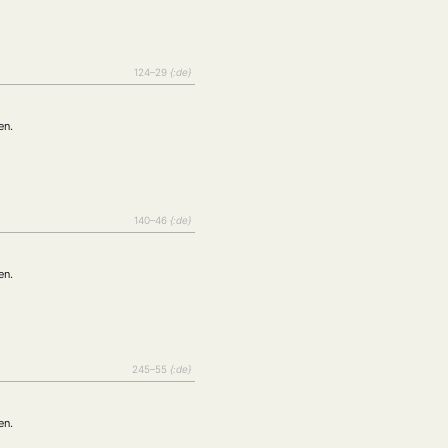
tur
Kunst
(27)
(4)
Philosophie
)
(12)
Publikation
(5)
(23)
124–29
{:de}
enausschreibung
(661)
Tourismus
(14)
en.
op
(126)
CH
KONTAKT
140–46
{:de}
en.
245–55
{:de}
en.