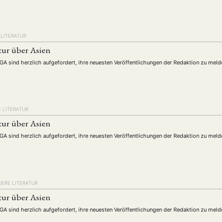
schichte
Gesellschaft
Globalisation
Hybrid
Kul
(93)
(283)
(7)
(172)
ratur
Medien
Migration
Nationalism
Online
(261)
(24)
(39)
(6)
(235
ikwissenschaften
Praktikum
Präsentation
Programm
(13)
(8)
(13)
LITERATUR
n
Sozialwissenschaften
Sprache
Sprachkurse
Stell
(75)
(4)
(36)
(8)
tur über Asien
Studium
Summer School
Symposium
Tagung
)
(21)
(10)
(32)
(500)
DGA sind herzlich aufgefordert, ihre neuesten Veröffentlichungen der Redaktion zu meld
lt
Veranstaltung
Webinar
Wirtschaft
Worksh
(45)
(788)
(28)
(199)
HAFT
STUDIUM
DATENSCHUTZERKLÄRUNG
MITGLIEDERBEREI
 LITERATUR
tur über Asien
SPENDEN SIE JETZT!
DGA sind herzlich aufgefordert, ihre neuesten Veröffentlichungen der Redaktion zu meld
ENGLISH
ERE LITERATUR
tur über Asien
DGA sind herzlich aufgefordert, ihre neuesten Veröffentlichungen der Redaktion zu meld