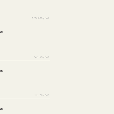
203–208
{:de}
en.
146–53
{:de}
EBOTE
en.
 SMALL GRANT DER DGA
119–26
{:de}
ng
Bericht
(12)
(128)
Forschung
)
(234)
en.