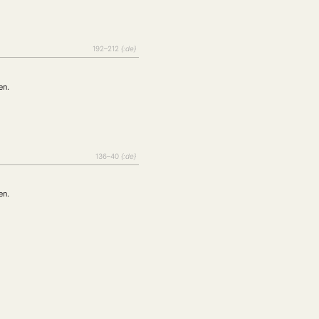
192–212
{:de}
en.
136–40
{:de}
en.