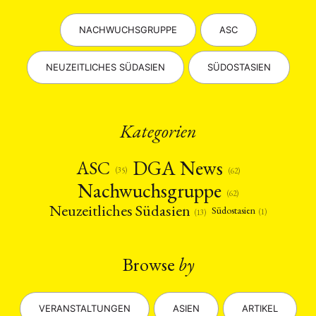
NACHWUCHSGRUPPE
ASC
NEUZEITLICHES SÜDASIEN
SÜDOSTASIEN
Kategorien
DGA News
ASC
(35)
(62)
Nachwuchsgruppe
(62)
Neuzeitliches Südasien
Südostasien
(1)
(13)
Browse
by
VERANSTALTUNGEN
ASIEN
ARTIKEL