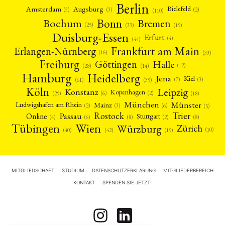
Berlin
Amsterdam
Augsburg
Bielefeld
(2)
(3)
(3)
(110)
Bonn
Bochum
Bremen
(25)
(19)
(33)
Duisburg-Essen
Erfurt
(4)
(44)
Frankfurt am Main
Erlangen-Nürnberg
(16)
(33)
Freiburg
Halle
Göttingen
(12)
(14)
(28)
Hamburg
Heidelberg
Jena
Kiel
(3)
(7)
(61)
(35)
Köln
Leipzig
Konstanz
Kopenhagen
(2)
(6)
(18)
(29)
München
Münster
Mainz
Ludwigshafen am Rhein
(2)
(6)
(3)
(5)
Rostock
Trier
Passau
Online
Stuttgart
(2)
(6)
(4)
(8)
(8)
Tübingen
Wien
Würzburg
Zürich
(10)
(42)
(40)
(19)
MITGLIEDSCHAFT
STUDIUM
DATENSCHUTZERKLÄRUNG
MITGLIEDERBEREICH
KONTAKT
SPENDEN SIE JETZT!