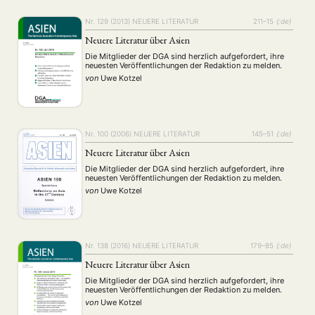
Nr. 129 (2013)
NEUERE LITERATUR
211–15
{:de}
Neuere Literatur über Asien
Die Mitglieder der DGA sind herzlich aufgefordert, ihre
neuesten Veröffentlichungen der Redaktion zu melden.
von
Uwe Kotzel
NEWS
ASIEN
ARBEITSKREISE
VERANSTALTUNGEN
EXPERTISE
ANGEBOTE
Nr. 100 (2006)
NEUERE LITERATUR
145–51
{:de}
ANTRAG AUF EINEN SMALL GRANT DER DGA
MITGLIEDERBEREICH
DIE DGA
Neuere Literatur über Asien
MITGLIEDSCHAFT
Die Mitglieder der DGA sind herzlich aufgefordert, ihre
neuesten Veröffentlichungen der Redaktion zu melden.
Aktuelles von unseren Mitgliedern
Art
ASIEN (Zeitschrift)
(4)
(5)
(25)
von
Uwe Kotzel
Auszeichnung
Bericht
Bildung
Calls for…
(12)
(128)
(22)
(1287)
Cinema
DGA
Diskussion
Fellowship
Forschung
(4)
(92)
(74)
(111)
(234)
Geografie
Geschichte
Gesellschaft
Globalisation
(2)
(93)
(283)
(7)
Hybrid
Kultur
Kunst
Lecture
Literatur
(172)
(27)
(4)
(94)
(261)
Nr. 138 (2016)
NEUERE LITERATUR
179–85
{:de}
Medien
Migration
Nationalism
Online
(24)
(39)
(6)
(235)
Philosophie
Politik
Politikwissenschaften
Praktikum
Neuere Literatur über Asien
(12)
(417)
(13)
(8)
Präsentation
Programm
Publikation
Recht
(13)
(5)
(23)
(20)
Die Mitglieder der DGA sind herzlich aufgefordert, ihre
Religion
Sozialwissenschaften
Sprache
Sprachkurse
neuesten Veröffentlichungen der Redaktion zu melden.
(75)
(4)
(36)
(8)
Stellenausschreibung
Stipendium
Studium
von
Uwe Kotzel
(661)
(53)
(21)