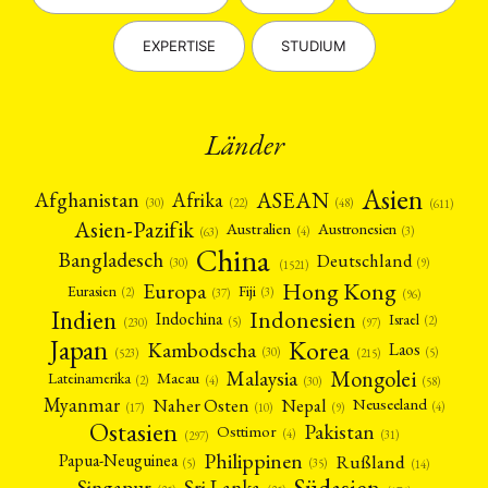
EXPERTISE
STUDIUM
Länder
Asien
Afrika
ASEAN
Afghanistan
(22)
(30)
(48)
(611)
Asien-Pazifik
Australien
Austronesien
(4)
(3)
(63)
China
Bangladesch
Deutschland
(9)
(30)
(1521)
Hong Kong
Europa
Fiji
Eurasien
(3)
(2)
(37)
(96)
Indien
Indonesien
Indochina
Israel
(2)
(5)
(97)
(230)
Japan
Korea
Kambodscha
Laos
(5)
(30)
(523)
(215)
Mongolei
Malaysia
Macau
Lateinamerika
(4)
(2)
(30)
(58)
Myanmar
Nepal
Naher Osten
Neuseeland
(4)
(17)
(10)
(9)
Ostasien
Pakistan
Osttimor
(4)
(31)
(297)
Philippinen
Rußland
Papua-Neuguinea
(5)
(35)
(14)
Südasien
Singapur
Sri Lanka