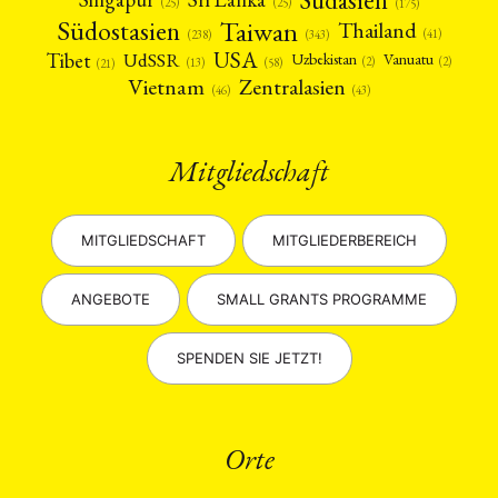
(25)
(25)
(175)
Taiwan
Südostasien
Thailand
(41)
(238)
(343)
USA
Tibet
UdSSR
Uzbekistan
Vanuatu
(2)
(2)
(58)
(13)
(21)
Vietnam
Zentralasien
(46)
(43)
Mitgliedschaft
MITGLIEDSCHAFT
MITGLIEDERBEREICH
ANGEBOTE
SMALL GRANTS PROGRAMME
SPENDEN SIE JETZT!
Orte