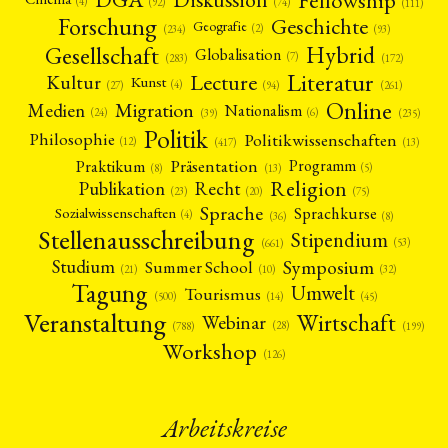
(4)
(92)
(74)
(111)
Forschung
Geschichte
Geografie
(2)
(93)
(234)
Gesellschaft
Hybrid
Globalisation
(7)
(172)
(283)
Literatur
Lecture
Kultur
Kunst
(4)
(27)
(94)
(261)
Online
Migration
Medien
Nationalism
(6)
(24)
(39)
(235)
Politik
Philosophie
Politikwissenschaften
(12)
(13)
(417)
Präsentation
Praktikum
Programm
(5)
(8)
(13)
Religion
Publikation
Recht
(23)
(20)
(75)
Sprache
Sprachkurse
Sozialwissenschaften
(4)
(36)
(8)
Stellenausschreibung
Stipendium
(53)
(661)
Symposium
Studium
Summer School
(21)
(10)
(32)
Tagung
Umwelt
Tourismus
(45)
(14)
(500)
Veranstaltung
Wirtschaft
Webinar
(28)
(788)
(199)
Workshop
(126)
Arbeitskreise