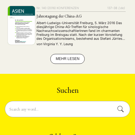
ENGLISH
parlamentarische Opposition verwiesen. …
Nr. 140 (2016)
KONFERENZEN
137–38
{:de}
Jahrestagung der China-AG
Albert-Ludwigs-Universität Freiburg, 5. März 2016 Das
diesjährige China-AG-Treffen für sinologische
NachwuchswissenschaftlerInnen fand im charmanten
Freiburg im Breisgau statt. Nach der kurzen Vorstellung
des Organisationsteams, bestehend aus Stefani Jürries,
Elisabeth Schleep und Jennifer Stapornwongkul,
von
Virginia Y. Y. Leung
begrüßte uns die Freiburger Lehrstuhlinhaberin für
Geschichte und Gesellschaft des modernen Chinas,
Nicola Spakowski, die als ehemaliges Mitglied der
China-AG von ihren …
MEHR LESEN
Suchen