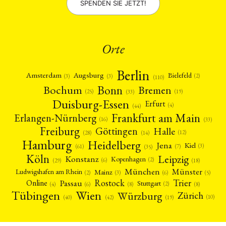
SPENDEN SIE JETZT!
Orte
Berlin
Amsterdam
Augsburg
Bielefeld
(2)
(3)
(3)
(110)
Bonn
Bochum
Bremen
(25)
(19)
(33)
Duisburg-Essen
Erfurt
(4)
(44)
Frankfurt am Main
Erlangen-Nürnberg
(16)
(33)
Freiburg
Halle
Göttingen
(12)
(14)
(28)
Hamburg
Heidelberg
Jena
Kiel
(3)
(7)
(61)
(35)
Köln
Leipzig
Konstanz
Kopenhagen
(2)
(6)
(18)
(29)
München
Münster
Mainz
Ludwigshafen am Rhein
(2)
(6)
(3)
(5)
Rostock
Trier
Passau
Online
Stuttgart
(2)
(6)
(4)
(8)
(8)
Tübingen
Wien
Würzburg
Zürich
(10)
(42)
(40)
(19)