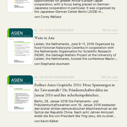
opportunities for greater Africa–Europe–Japan
ANGEBOTE
cooperation, with a focus being placed on German-
Japanese cooperation in particular. It was organised by
ANTRAG AUF EINEN SMALL GRANT DER DGA
MITGLIEDERBEREICH
DIE DGA
the Japanese–German Center Berlin (JDZB) in
cooperation with the German Institute for International
von
Corey Wallace
MITGLIEDSCHAFT
and Security Affairs (SWP). Two scene-setting speeches
by the representatives of the JDZB and SWP …
Aktuelles von unseren Mitgliedern
Art
ASIEN (Zeitschrift)
Nr. 141 (2016)
KONFERENZEN
90–91
{:en}
(4)
(5)
(25)
Auszeichnung
Bericht
Bildung
Calls for…
(12)
(128)
(22)
(1287)
Waste in Asia
Cinema
DGA
Diskussion
Fellowship
Forschung
(4)
(92)
(74)
(111)
(234)
Leiden, the Netherlands, June 9–11, 2016 Organized by
Geografie
Geschichte
Gesellschaft
Globalisation
(2)
(93)
(283)
(7)
food historian Katarzyna Cwiertka in cooperation with
Hybrid
Kultur
Kunst
Lecture
Literatur
the Netherlands Organisation for Scientific Research
(172)
(27)
(4)
(94)
(261)
(NOW), the Garbage Matters Project at the University of
Medien
Migration
Nationalism
Online
(24)
(39)
(6)
(235)
Leiden, the Netherlands, hosted the conference Waste in
Philosophie
Politik
Politikwissenschaften
Praktikum
(12)
(417)
(13)
(8)
Asia (WiA) from June 9–11, 2016. In a pioneering effort,
von
Stephanie Assmann
the conference brought together twenty-nine scholars
Präsentation
Programm
Publikation
Recht
(13)
(5)
(23)
(20)
from …
Religion
Sozialwissenschaften
Sprache
Sprachkurse
(75)
(4)
(36)
(8)
Stellenausschreibung
Stipendium
Studium
Nr. 139 (2016)
KONFERENZEN
133–34
{:de}
(661)
(53)
(21)
Summer School
Symposium
Tagung
Tourismus
(10)
(32)
(500)
(14)
Berliner Asien-Gespräche 2016: Neue Spannungen in
Umwelt
Veranstaltung
Webinar
Wirtschaft
(45)
(788)
(28)
(199)
der Taiwanstraße? Die Präsidentschaftswahlen im
Workshop
(126)
Januar 2016 und ihre sicherheitspolitischen
Implikationen
Berlin, 28. Januar 2016 Die Parlaments- und
Präsidentschaftswahlen vom 16. Januar 2016 bedeuten
MITGLIEDSCHAFT
STUDIUM
DATENSCHUTZERKLÄRUNG
den bisher dritten demokratischen Machtwechsel an der
Spitze der Republik China. Nach acht Jahren Amtszeit
MITGLIEDERBEREICH
KONTAKT
SPENDEN SIE JETZT!
endet die Ära von President Ma Ying-jeou, die zu einer
spürbaren Entspannung in der Tai­wanstraße beigetragen
von
Kevin Kälker
hat. Die bisher regierende Kuomintang wird in die