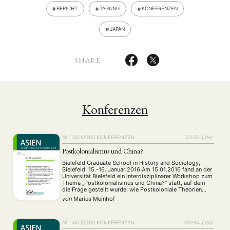
BERICHT
TAGUNG
KONFERENZEN
JAPAN
SHARE
Konferenzen
Nr. 139 (2016)
KONFERENZEN
131–32
{:de}
Postkolonialismus und China?
Bielefeld Graduate School in History and Sociology,
Bielefeld, 15.-16. Januar 2016 Am 15.01.2016 fand an der
Universität Bielefeld ein interdisziplinarer Workshop zum
Thema „Postkolonialismus und China?“ statt, auf dem
die Frage gestellt wurde, wie Postkoloniale Theorien
sinnvoll fur Forschungen in und über China genutzt
von
Marius Meinhof
werden könnten.
Nr. 140 (2016)
KONFERENZEN
133–34
{:en}