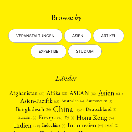
Browse
by
VERANSTALTUNGEN
ASIEN
ARTIKEL
EXPERTISE
STUDIUM
Länder
Asien
Afrika
ASEAN
Afghanistan
(22)
(30)
(48)
(611)
Asien-Pazifik
Australien
Austronesien
(4)
(3)
(63)
China
Bangladesch
Deutschland
(9)
(30)
(1521)
Hong Kong
Europa
Fiji
Eurasien
(3)
(2)
(37)
(96)
Indien
Indonesien
Indochina
Israel
(2)
(5)
(97)
(230)