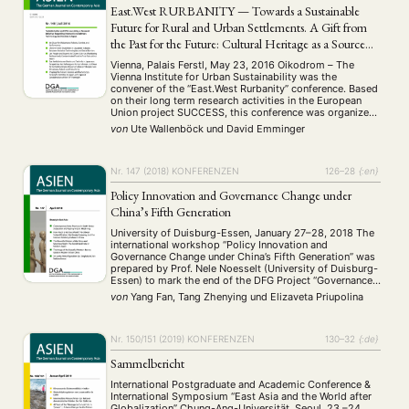
East.West RURBANITY — Towards a Sustainable
Future for Rural and Urban Settlements. A Gift from
the Past for the Future: Cultural Heritage as a Source
for Future Scenarios
Vienna, Palais Ferstl, May 23, 2016 Oikodrom – The
Vienna Institute for Urban Sustainability was the
convener of the “East.West Rurbanity” conference. Based
on their long term research activities in the European
Union project SUCCESS, this conference was organized
in cooperation with their Chinese partners Zhengzhou
von
Ute Wallenböck
und
David Emminger
Culture Heritage Bureau, Institute of sustainable towns
and villages, …
Nr. 147 (2018)
KONFERENZEN
126–28
{:en}
Policy Innovation and Governance Change under
China’s Fifth Generation
University of Duisburg-Essen, January 27–28, 2018 The
international workshop “Policy Innovation and
Governance Change under China’s Fifth Generation” was
prepared by Prof. Nele Noesselt (University of Duisburg-
Essen) to mark the end of the DFG Project “Governance
in China” which was focusing on the research of
von
Yang Fan, Tang Zhenying
und
Elizaveta Priupolina
governance in China since 2011. The workshop was held
in …
Nr. 150/151 (2019)
KONFERENZEN
130–32
{:de}
Sammelbericht
International Postgraduate and Academic Conference &
International Symposium “East Asia and the World after
Globalization” Chung-Ang-Universität, Seoul, 23.–24.