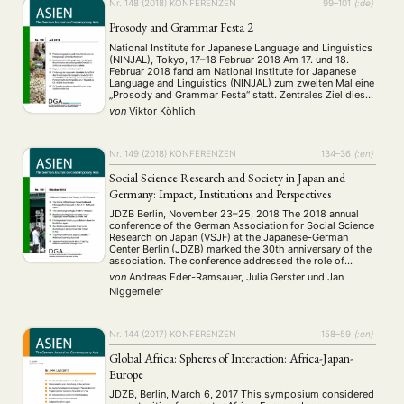
Nr. 148 (2018)
KONFERENZEN
99–101
{:de}
Prosody and Grammar Festa 2
National Institute for Japanese Language and Linguistics
(NINJAL), Tokyo, 17–18 Februar 2018 Am 17. und 18.
Februar 2018 fand am National Institute for Japanese
Language and Linguistics (NINJAL) zum zweiten Mal eine
„Prosody and Grammar Festa“ statt. Zentrales Ziel dieser
Konferenz war die Präsentation neuer Ergebnisse des
von
Viktor Köhlich
hausinternen Projektes „Japanische Prosodie und
Grammatik sprachübergreifend betrachtet“, …
Nr. 149 (2018)
KONFERENZEN
134–36
{:en}
Social Science Research and Society in Japan and
Germany: Impact, Institutions and Perspectives
JDZB Berlin, November 23–25, 2018 The 2018 annual
conference of the German Association for Social Science
Research on Japan (VSJF) at the Japanese-German
Center Berlin (JDZB) marked the 30th anniversary of the
association. The conference addressed the role of
researchers in society, science communication, and new
von
Andreas Eder-Ramsauer, Julia Gerster
und
Jan
possibilities for generating knowledge on Japan. In their
Niggemeier
welcome …
Nr. 144 (2017)
KONFERENZEN
158–59
{:en}
Global Africa: Spheres of Interaction: Africa-Japan-
Europe
NEWS
ASIEN
ARBEITSKREISE
VERANSTALTUNGEN
EXPERTISE
JDZB, Berlin, March 6, 2017 This symposium considered