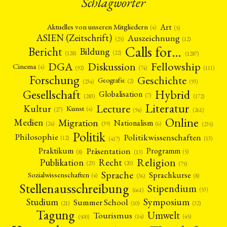
Schlagwörter
Art
Aktuelles von unseren Mitgliedern
(4)
(5)
ASIEN (Zeitschrift)
Auszeichnung
(12)
(25)
Calls for…
Bericht
Bildung
(22)
(128)
(1287)
Fellowship
DGA
Diskussion
Cinema
(4)
(92)
(74)
(111)
Forschung
Geschichte
Geografie
(2)
(93)
(234)
Gesellschaft
Hybrid
Globalisation
(7)
(172)
(283)
Literatur
Lecture
Kultur
Kunst
(4)
(27)
(94)
(261)
Online
Migration
Medien
Nationalism
(6)
(24)
(39)
(235)
Politik
Philosophie
Politikwissenschaften
(12)
(13)
(417)
Präsentation
Praktikum
Programm
(5)
(8)
(13)
Religion
Publikation
Recht
(23)
(20)
(75)
Sprache
Sprachkurse
Sozialwissenschaften
(4)
(36)
(8)
Stellenausschreibung
Stipendium
(53)
(661)
Symposium
Studium
Summer School
(21)
(10)
(32)
Tagung
Umwelt
Tourismus
(45)
(14)
(500)