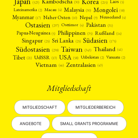
Japan
Korea
Kambodscha
Laos
(5)
(30)
(523)
(215)
Mongolei
Malaysia
Macau
Lateinamerika
(4)
(2)
(30)
(58)
Myanmar
Nepal
Naher Osten
Neuseeland
(4)
(17)
(10)
(9)
Ostasien
Pakistan
Osttimor
(4)
(31)
(297)
Philippinen
Rußland
Papua-Neuguinea
(5)
(35)
(14)
Südasien
Singapur
Sri Lanka
(25)
(25)
(175)
Taiwan
Südostasien
Thailand
(41)
(238)
(343)
USA
Tibet
UdSSR
Uzbekistan
Vanuatu
(2)
(2)
(58)
(13)
(21)
Vietnam
Zentralasien
(46)
(43)
Mitgliedschaft
MITGLIEDSCHAFT
MITGLIEDERBEREICH
ANGEBOTE
SMALL GRANTS PROGRAMME