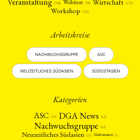
Veranstaltung
Wirtschaft
Webinar
(28)
(788)
(199)
Workshop
(126)
Arbeitskreise
NACHWUCHSGRUPPE
ASC
NEUZEITLICHES SÜDASIEN
SÜDOSTASIEN
Kategorien
DGA News
ASC
(35)
(62)
Nachwuchsgruppe
(62)
Neuzeitliches Südasien
Südostasien
(1)
(13)