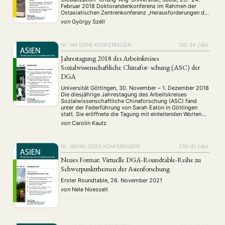
Februar 2018 Doktorandenkonferenz im Rahmen der
Ostasiatischen Zentrenkonferenz „Herausforderungen der
neuen Welt. Imaginationen der neuen Generation: 1968–
von
György Széll
2018“ Chung-Ang-Universität, Seoul, 4.–7. Oktober 2018
Die Chung-Ang-Universität in Seoul ist eine der ältesten
und führenden Privatuniversitäten in Korea. Sie wurde …
Nr. 149 (2018)
KONFERENZEN
132–34
{:de}
Jahrestagung 2018 des Arbeitskreises
Sozialwissenschaftliche Chinafor- schung (ASC) der
DGA
Universität Göttingen, 30. November – 1. Dezember 2018
Die diesjährige Jahrestagung des Arbeitskreises
Sozialwissenschaftliche Chinaforschung (ASC) fand
unter der Federführung von Sarah Eaton in Göttingen
statt. Sie eröffnete die Tagung mit einleitenden Worten
und übergab dann an Daniel Koss (Academia Sinica und
von
Carolin Kautz
Harvard University), der unter dem Titel „China’s
Authoritarian Renaissance — and the Scholarly …
Nr. 160/161 (2021)
KONFERENZEN
230–31
{:de}
Neues Format: Virtuelle DGA-Roundtable-Reihe zu
Schwerpunktthemen der Asienforschung
Erster Roundtable, 26. November 2021
von
Nele Noesselt