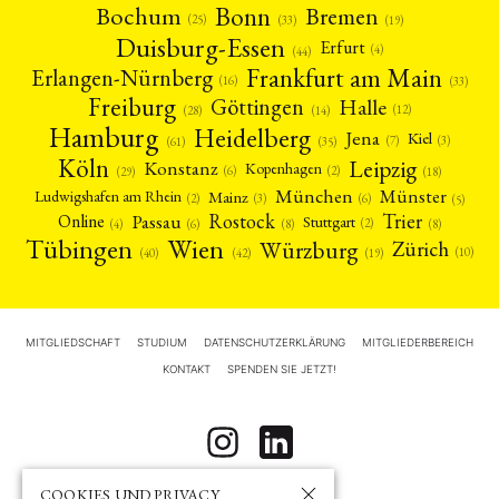
Bonn
Bochum
Bremen
(25)
(19)
(33)
Duisburg-Essen
Erfurt
(4)
(44)
Frankfurt am Main
Erlangen-Nürnberg
(16)
(33)
Freiburg
Halle
Göttingen
(12)
(14)
(28)
Hamburg
Heidelberg
Jena
Kiel
(3)
(7)
(61)
(35)
Köln
Leipzig
Konstanz
Kopenhagen
(2)
(6)
(18)
(29)
München
Münster
Mainz
Ludwigshafen am Rhein
(2)
(6)
(3)
(5)
Rostock
Trier
Passau
Online
Stuttgart
(2)
(6)
(4)
(8)
(8)
Tübingen
Wien
Würzburg
Zürich
(10)
(42)
(40)
(19)
MITGLIEDSCHAFT
STUDIUM
DATENSCHUTZERKLÄRUNG
MITGLIEDERBEREICH
KONTAKT
SPENDEN SIE JETZT!
COOKIES UND PRIVACY