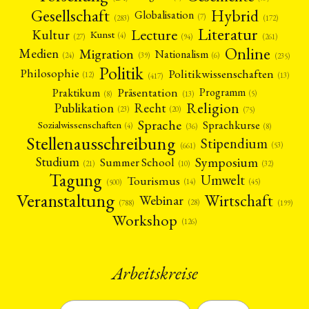
Gesellschaft
Hybrid
Globalisation
(7)
(172)
(283)
Literatur
Lecture
Kultur
Kunst
(4)
(27)
(94)
(261)
Online
Migration
Medien
Nationalism
(6)
(24)
(39)
(235)
Politik
Philosophie
Politikwissenschaften
(12)
(13)
(417)
Präsentation
Praktikum
Programm
(5)
(8)
(13)
Religion
Publikation
Recht
(23)
(20)
(75)
Sprache
Sprachkurse
Sozialwissenschaften
(4)
(36)
(8)
Stellenausschreibung
Stipendium
(53)
(661)
Symposium
Studium
Summer School
(21)
(10)
(32)
Tagung
Umwelt
Tourismus
(45)
(14)
(500)
Veranstaltung
Wirtschaft
Webinar
(28)
(788)
(199)
Workshop
(126)
Arbeitskreise