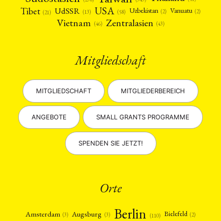
USA
Tibet
UdSSR
Uzbekistan
Vanuatu
(2)
(2)
(58)
(13)
(21)
Vietnam
Zentralasien
(46)
(43)
Mitgliedschaft
MITGLIEDSCHAFT
MITGLIEDERBEREICH
ANGEBOTE
SMALL GRANTS PROGRAMME
SPENDEN SIE JETZT!
Orte
Berlin
Amsterdam
Augsburg
Bielefeld
(2)
(3)
(3)
(110)