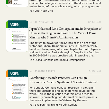
Umwelt
Veranstaltung
Webinar
Wirtschaft
(45)
(788)
(28)
(199)
claimed to be largely the results of the drastic neoliberal
Workshop
(126)
restructuring of the whole society, which young women
and men have had to undergo ever since the Asian …
von
Joo-hyun Cho
MITGLIEDSCHAFT
STUDIUM
DATENSCHUTZERKLÄRUNG
Nr. 141 (2016)
ARTIKEL
32–51
{:en}
MITGLIEDERBEREICH
KONTAKT
SPENDEN SIE JETZT!
Japan’s National Role Conception and its Perceptions of
China in the Region and World: The View of Prime
ENGLISH
Minister Abe Shinzō’s Administration
The return to power of Abe Shinzō at the helm of the
victorious Liberal Democratic Party in December 2012
heralded the opening of a new chapter for both Japan as
well as the wider East Asia region. Despite the fact that
in 2006–2007 he was credited with improving the
relationship with Beijing after the preceding …
von
Diana Schnelle
und
Kamila Szczepanska
Nr. 145 (2017)
ARTIKEL
5–23
{:en}
Combining Research Practices: Can Foreign
Researchers Create a Synthesis of Scientific Systems?
Why should Germans conduct research in Vietnam if
there are Vietnamese researchers who could do this
work? This is the question that this article tries to
answer. By presenting two different research projects
that were implemented in Vietnam by German
researchers, the special role that what we call the
von
Eva Fuhrmann
und
Kerstin Schiele
“transcultural researcher” holds will be analyzed. …