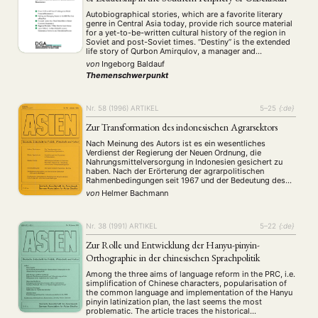
Autobiographical stories, which are a favorite literary
genre in Central Asia today, provide rich source material
for a yet-to-be-written cultural history of the region in
Soviet and post-Soviet times. “Destiny” is the extended
life story of Qurbon Amirqulov, a manager and
entrepreneur from the periphery of Uzbekistan who in
von
Ingeborg Baldauf
synopsis rates his lifetime struggles and …
Themenschwerpunkt
Nr. 58 (1996)
ARTIKEL
5–25
{:de}
Zur Transformation des indonesischen Agrarsektors
Nach Meinung des Autors ist es ein wesentliches
Verdienst der Regierung der Neuen Ordnung, die
Nahrungsmittelversorgung in Indonesien gesichert zu
haben. Nach der Erörterung der agrarpolitischen
Rahmenbedingungen seit 1967 und der Bedeutung des
Agrarsektors innerhalb der Volkswirtschaft Indonesiens
von
Helmer Bachmann
untersucht er den Transformationsprozeß im Agrarsektor
dieses Landes.
Nr. 38 (1991)
ARTIKEL
5–22
{:de}
Zur Rolle und Entwicklung der Hanyu-pinyin-
Orthographie in der chinesischen Sprachpolitik
Among the three aims of language reform in the PRC, i.e.
simplification of Chinese characters, popularisation of
the common language and implementation of the Hanyu
pinyin latinization plan, the last seems the most
problematic. The article traces the historical