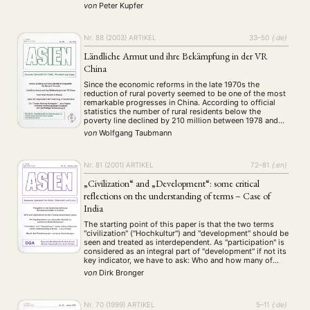
development of orthographical systems within phonetic
von
Peter Kupfer
transcription plans in China and their political
implications since the …
Nr. 88 (2003)
ARTIKEL
33–50
{:de}
Ländliche Armut und ihre Bekämpfung in der VR
China
Since the economic reforms in the late 1970s the
reduction of rural poverty seemed to be one of the most
remarkable progresses in China. According to official
statistics the number of rural residents below the
poverty line declined by 210 million between 1978 and
1998. The paper discusses the regional differentiation of
von
Wolfgang Taubmann
poverty criteria respectively …
Nr. 81 (2001)
ARTIKEL
72–81
{:en}
„Civilization“ and „Development“: some critical
reflections on the understanding of terms – Case of
India
The starting point of this paper is that the two terms
"civilization" ("Hochkultur") and "development" should be
seen and treated as interdependent. As "participation" is
considered as an integral part of "development" if not its
key indicator, we have to ask: Who and how many of
which social strata really participated in the "highly
von
Dirk Bronger
developed …
Nr. 70 (1999)
ARTIKEL
5–11
{:de}