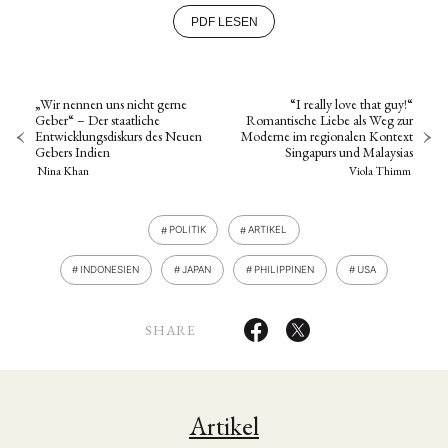
PDF LESEN
„Wir nennen uns nicht gerne
“I really love that guy!“
Geber“ – Der staatliche
Romantische Liebe als Weg zur
Entwicklungsdiskurs des Neuen
Moderne im regionalen Kontext
Gebers Indien
Singapurs und Malaysias
Nina Khan
Viola Thimm
POLITIK
ARTIKEL
INDONESIEN
JAPAN
PHILIPPINEN
USA
SHARE
Artikel