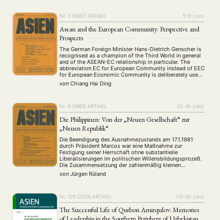
Nr. 3 (1982)
ARTIKEL
5–9
{:en}
Asean and the European Community: Perspective and
Prospects
The German Foreign Minister Hans-Dietrich Genscher is
recognised as a champion of the Third World in general
and of the ASEAN-EC relationship in particular. The
abbreviation EC for European Community instead of EEC
for European Economic Community is deliberately used.
First, the ASEAN-EC relationship has gone far beyond
von
Chiang Hai Ding
the purely economic. There is a very …
Nr. 9 (1983)
ARTIKEL
25–45
{:de}
Die Philippinen: Von der „Neuen Gesellschaft“ zur
„Neuen Republik“
Die Beendigung des Ausnahmezustands am 17.1.1981
durch Präsident Marcos war eine Maßnahme zur
Festigung seiner Herrschaft ohne substantielle
Liberalisierungen im politischen Willensbildungsprozeß.
Die Zusammensetzung der zahlenmäßig kleinen
Herrschaftselite. Die ungelöste Nachfolgefrage.
von
Jürgen Rüland
Schlüsselstellung des Militärs bei der Nachfolge des
Präsidenten. Die Schwäche der bürgerlichen Opposition.
Polarisierung und Radikalisierung philippinischer Politik
nach der Ermordung von Benigno Aquino.
Nr. 129 (2013)
ARTIKEL
115–36
{:en}
The Successful Life of Qurbon Amirqulov: Memories
of Leadership in the Southern Periphery of Uzbekistan