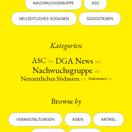
NACHWUCHSGRUPPE
ASC
NEUZEITLICHES SÜDASIEN
SÜDOSTASIEN
Kategorien
DGA News
ASC
(35)
(62)
Nachwuchsgruppe
(62)
Neuzeitliches Südasien
Südostasien
(1)
(13)
Browse
by
VERANSTALTUNGEN
ASIEN
ARTIKEL