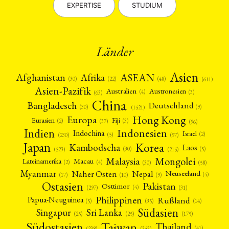
EXPERTISE
STUDIUM
Länder
Asien
Afrika
ASEAN
Afghanistan
(22)
(30)
(48)
(611)
Asien-Pazifik
Australien
Austronesien
(4)
(3)
(63)
China
Bangladesch
Deutschland
(9)
(30)
(1521)
Hong Kong
Europa
Fiji
Eurasien
(3)
(2)
(37)
(96)
Indien
Indonesien
Indochina
Israel
(2)
(5)
(97)
(230)
Japan
Korea
Kambodscha
Laos
(5)
(30)
(523)
(215)
Mongolei
Malaysia
Macau
Lateinamerika
(4)
(2)
(30)
(58)
Myanmar
Nepal
Naher Osten
Neuseeland
(4)
(17)
(10)
(9)
Ostasien
Pakistan
Osttimor
(4)
(31)
(297)
Philippinen
Rußland
Papua-Neuguinea
(5)
(35)
(14)
Südasien
Singapur
Sri Lanka
(25)
(25)
(175)
Taiwan
Südostasien
Thailand
(41)
(238)
(343)