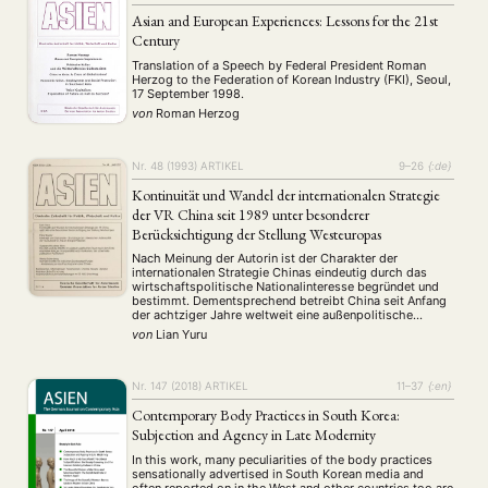
Asian and European Experiences: Lessons for the 21st
Century
Translation of a Speech by Federal President Roman
Herzog to the Federation of Korean Industry (FKI), Seoul,
17 September 1998.
von
Roman Herzog
NEWS
ASIEN
ARBEITSKREISE
VERANSTALTUNGEN
EXPERTISE
ANGEBOTE
Nr. 48 (1993)
ARTIKEL
9–26
{:de}
Kontinuität und Wandel der internationalen Strategie
ANTRAG AUF EINEN SMALL GRANT DER DGA
MITGLIEDERBEREICH
DIE DGA
der VR China seit 1989 unter besonderer
MITGLIEDSCHAFT
Berücksichtigung der Stellung Westeuropas
Nach Meinung der Autorin ist der Charakter der
Aktuelles von unseren Mitgliedern
Art
ASIEN (Zeitschrift)
(4)
(5)
(25)
internationalen Strategie Chinas eindeutig durch das
wirtschaftspolitische Nationalinteresse begründet und
Auszeichnung
Bericht
Bildung
Calls for…
(12)
(128)
(22)
(1287)
bestimmt. Dementsprechend betreibt China seit Anfang
Cinema
DGA
Diskussion
Fellowship
Forschung
(4)
(92)
(74)
(111)
(234)
der achtziger Jahre weltweit eine außenpolitische
Geografie
Geschichte
Gesellschaft
Globalisation
Status-quo-Politik. Die Autorin untersucht die Bedeutung
(2)
(93)
(283)
(7)
von
Lian Yuru
Westeuropas in der internationalen Strategie Chinas und
Hybrid
Kultur
Kunst
Lecture
Literatur
(172)
(27)
(4)
(94)
(261)
Probleme und Perspektiven der Beziehungen zwischen
Medien
Migration
Nationalism
Online
China und Westeuropa insbesondere nach den …
(24)
(39)
(6)
(235)
Nr. 147 (2018)
ARTIKEL
11–37
{:en}
Philosophie
Politik
Politikwissenschaften
Praktikum
(12)
(417)
(13)
(8)
Präsentation
Programm
Publikation
Recht
Contemporary Body Practices in South Korea:
(13)
(5)
(23)
(20)
Religion
Sozialwissenschaften
Sprache
Sprachkurse
Subjection and Agency in Late Modernity
(75)
(4)
(36)
(8)
Stellenausschreibung
Stipendium
Studium
(661)
(53)
(21)
In this work, many peculiarities of the body practices
Summer School
Symposium
Tagung
Tourismus
sensationally advertised in South Korean media and
(10)
(32)
(500)
(14)
often reported on in the West and other countries too are