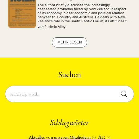
The author briefly discusses the increasingly
deepseated problems faced by New Zealand in respect
of its economy, closer economic and political relation
between this country and Australia. He deals with New
Zealand's role in the South Pacific Forum, its attitudes to
the law of the Sea and Antarctica among other issues.
von
Roderic Alley
While New Zealand remains …
MEHR LESEN
Suchen
Schlagwörter
Art
Aktuelles von unseren Mitgliedern
(4)
(5)