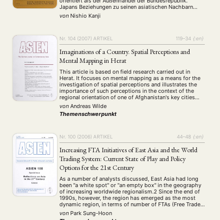
orientiert als der Außenhandel der Bundesrepublik.
Japans Beziehungen zu seinen asiatischen Nachbarn
sind anderer Art als die Beziehungen der BRD zu ihren
von
Nishio Kanji
europäischen Nachbarn. Unterschiedliche Einstellungen
der Japaner und Deutschen über die Kriegsschuldfrage.
Nr. 104 (2007)
ARTIKEL
119–34
{:en}
Imaginations of a Country. Spatial Perceptions and
Mental Mapping in Herat
This article is based on field research carried out in
Herat. It focuses on mental mapping as a means for the
investigation of spatial perceptions and illustrates the
importance of such perceptions in the context of the
regional orientation of one of Afghanistan's key cities
and its inhabitants. In discussing contrasts between
von
Andreas Wilde
individual perceptions and …
Themenschwerpunkt
Nr. 100 (2006)
ARTIKEL
44–48
{:en}
Increasing FTA Initiatives of East Asia and the World
Trading System: Current State of Play and Policy
Options for the 21st Century
As a number of analysts discussed, East Asia had long
been "a white spot" or "an empty box" in the geography
of increasing worldwide regionalism.2 Since the end of
NEWS
ASIEN
ARBEITSKREISE
VERANSTALTUNGEN
EXPERTISE
1990s, however, the region has emerged as the most
dynamic region, in terms of number of FTAs (Free Trade
ANGEBOTE
Areas) concluded. Currently, more than thirty FTAs …
von
Park Sung-Hoon