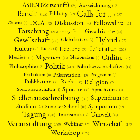
ASIEN (Zeitschrift)
Auszeichnung
(12)
(25)
Calls for…
Bericht
Bildung
(22)
(128)
(1287)
Fellowship
DGA
Diskussion
Cinema
(4)
(92)
(74)
(111)
Forschung
Geschichte
Geografie
(2)
(93)
(234)
Gesellschaft
Hybrid
Globalisation
(7)
(172)
(283)
Literatur
Lecture
Kultur
Kunst
(4)
(27)
(94)
(261)
Online
Migration
Medien
Nationalism
(6)
(24)
(39)
(235)
Politik
Philosophie
Politikwissenschaften
(12)
(13)
(417)
Präsentation
Praktikum
Programm
(5)
(8)
(13)
Religion
Publikation
Recht
(23)
(20)
(75)
Sprache
Sprachkurse
Sozialwissenschaften
(4)
(36)
(8)
Stellenausschreibung
Stipendium
(53)
(661)
Symposium
Studium
Summer School
(21)
(10)
(32)
Tagung
Umwelt
Tourismus
(45)
(14)
(500)
Veranstaltung
Wirtschaft
Webinar
(28)
(788)
(199)
Workshop
(126)