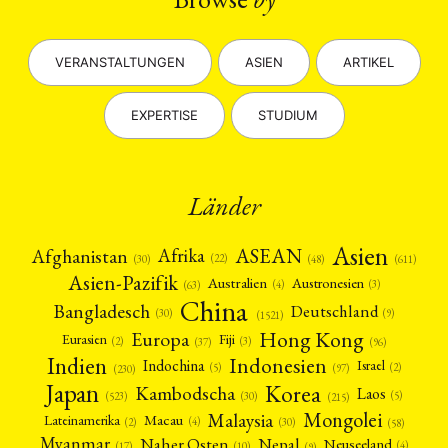
VERANSTALTUNGEN
ASIEN
ARTIKEL
EXPERTISE
STUDIUM
Länder
Asien
Afrika
ASEAN
Afghanistan
(22)
(30)
(48)
(611)
Asien-Pazifik
Australien
Austronesien
(4)
(3)
(63)
China
Bangladesch
Deutschland
(9)
(30)
(1521)
Hong Kong
Europa
Fiji
Eurasien
(3)
(2)
(37)
(96)
Indien
Indonesien
Indochina
Israel
(2)
(5)
(97)
(230)
Japan
Korea
Kambodscha
Laos
(5)
(30)
(523)
(215)
Mongolei
Malaysia
Macau
Lateinamerika
(4)
(2)
(30)
(58)
Myanmar
Nepal
Naher Osten
Neuseeland
(4)
(17)
(10)
(9)