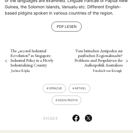
of the languages are examined. Linguae francae of Papua New
Guinea, the Solomon Islands, Vanuatu etc. Different English-
based pidgins spoken in various countries of the region.
PDF LESEN
The „second Industrial
Vom britischen Antipoden zur
Revolution“ in Singapore:
pazifischen Regionalmacht?
Industrial Policy in a Newly
Probleme und Perspektiven der
Industrializing Country
Außenpolitik Australiens
Jochen Röpke
Friedrich von Krosigk
SPRACHE
ARTIKEL
ASIEN-PAZIFIK
SHARE