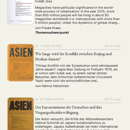
South Asia
Megacities have particular significance in the world-
wide process of urbanisation: In the year 2015, more
than 600 million people will be living in about 60
megacities worldwide (i.e. metropolises with more than
5 million people). Under the dynamics of global change
they affect global change just as profoundly as global
von
Frauke Kraas
change can affect megacities. Often, …
Themenschwerpunkt
Nr. 1 (1981)
ARTIKEL
44–52
{:de}
Wie lange wird der Konflikt zwischen Beijing und
Moskau dauern?
"Chinas Konflikt mit der Sowjetunion wird zehntausend
Jahre dauern", sagte Mao Zedong im Frühjahr 1976, als
er schon sehr krank war, zu einem seiner letzten
Besucher, dem britischen Außenminister Crossland.
"Auch wenn sich die wirtschaftlichen und
zwischenstaatlichen Beziehungen normalisieren?" fragte
von
Helmut Heinzlmeir
der Besucher. "Dann vielleicht neuntausend Jahre",
antwortete Mao. Wenige Monate später, am 9.
September 1976, …
Nr. 36 (1990)
ARTIKEL
69–75
{:de}
Der Eurozentrismus der Deutschen und ihre
Vergangenheitsbewältigung
Der Autor versucht, die Kritik des Altbundeskanzlers
Helmut Schmidt an Japans Isolationalismus zu
widerlegen. Japans Außenhandel sei mehr international