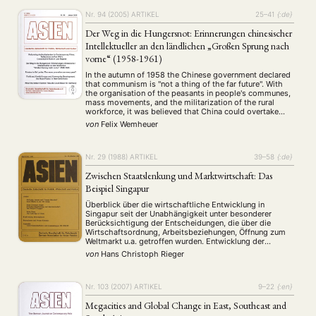
Nr. 94 (2005)
ARTIKEL
25–41
{:de}
Der Weg in die Hungersnot: Erinnerungen chinesischer
Intellektueller an den ländlichen „Großen Sprung nach
vorne“ (1958-1961)
In the autumn of 1958 the Chinese government declared
that communism is "not a thing of the far future". With
the organisation of the peasants in people's communes,
mass movements, and the militarization of the rural
workforce, it was believed that China could overtake
Great Britain and the USA within a few years. After four …
von
Felix Wemheuer
Nr. 29 (1988)
ARTIKEL
39–58
{:de}
Zwischen Staatslenkung und Marktwirtschaft: Das
Beispiel Singapur
Überblick über die wirtschaftliche Entwicklung in
Singapur seit der Unabhängigkeit unter besonderer
Berücksichtigung der Entscheidungen, die über die
Wirtschaftsordnung, Arbeitsbeziehungen, Öffnung zum
Weltmarkt u.a. getroffen wurden. Entwicklung der
Marktwirtschaft und die diesbezügliche Rolle der
von
Hans Christoph Rieger
Regierung.
Nr. 103 (2007)
ARTIKEL
9–22
{:en}
Megacities and Global Change in East, Southeast and