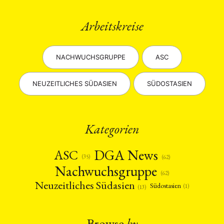
Arbeitskreise
NACHWUCHSGRUPPE
ASC
NEUZEITLICHES SÜDASIEN
SÜDOSTASIEN
Kategorien
DGA News
ASC
(35)
(62)
Nachwuchsgruppe
(62)
Neuzeitliches Südasien
Südostasien
(1)
(13)
Browse
by