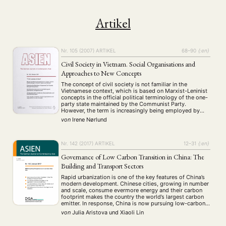
Artikel
Nr. 105 (2007)
ARTIKEL
68–90
{:en}
Civil Society in Vietnam. Social Organisations and
Approaches to New Concepts
The concept of civil society is not familiar in the
Vietnamese context, which is based on Marxist-Leninist
concepts in the official political terminology of the one-
party state maintained by the Communist Party.
However, the term is increasingly being employed by
scholars and practitioners, and even the state is
von
Irene Nørlund
beginning to open up to its use. …
Nr. 142 (2017)
ARTIKEL
12–31
{:en}
Governance of Low Carbon Transition in China: The
Building and Transport Sectors
Rapid urbanization is one of the key features of China’s
modern development. Chinese cities, growing in number
and scale, consume evermore energy and their carbon
footprint makes the country the world’s largest carbon
emitter. In response, China is now pursuing low-carbon
development. The low-carbon transition ideal suggests
von
Julia Aristova
und
Xiaoli Lin
a fundamental change in the way that energy …