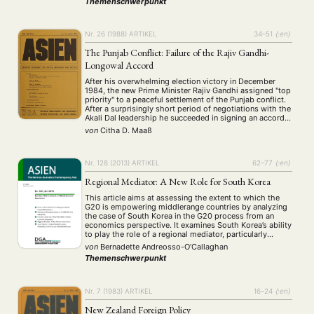
Themenschwerpunkt
ANTRAG AUF EINEN SMALL GRANT DER DGA
MITGLIEDERBEREICH
DIE DGA
MITGLIEDSCHAFT
Nr. 26 (1988)
ARTIKEL
34–51
{:en}
The Punjab Conflict: Failure of the Rajiv Gandhi-
Aktuelles von unseren Mitgliedern
Art
ASIEN (Zeitschrift)
(4)
(5)
(25)
Longowal Accord
Auszeichnung
Bericht
Bildung
Calls for…
(12)
(128)
(22)
(1287)
Cinema
DGA
Diskussion
Fellowship
Forschung
(4)
(92)
(74)
(111)
(234)
After his overwhelming election victory in December
1984, the new Prime Minister Rajiv Gandhi assigned "top
Geografie
Geschichte
Gesellschaft
Globalisation
(2)
(93)
(283)
(7)
priority" to a peaceful settlement of the Punjab conflict.
Hybrid
Kultur
Kunst
Lecture
Literatur
(172)
(27)
(4)
(94)
(261)
After a surprisingly short period of negotiations with the
Medien
Migration
Nationalism
Online
Akali Dal leadership he succeeded in signing an accord
(24)
(39)
(6)
(235)
with Sant Harchand Singh Longowal in July 1985. The
Philosophie
Politik
Politikwissenschaften
Praktikum
von
Citha D. Maaß
(12)
(417)
(13)
(8)
author examines in …
Präsentation
Programm
Publikation
Recht
(13)
(5)
(23)
(20)
Religion
Sozialwissenschaften
Sprache
Sprachkurse
(75)
(4)
(36)
(8)
Nr. 128 (2013)
ARTIKEL
62–77
{:en}
Stellenausschreibung
Stipendium
Studium
(661)
(53)
(21)
Regional Mediator: A New Role for South Korea
Summer School
Symposium
Tagung
Tourismus
(10)
(32)
(500)
(14)
Umwelt
Veranstaltung
Webinar
Wirtschaft
This article aims at assessing the extent to which the
(45)
(788)
(28)
(199)
G20 is empowering middlerange countries by analyzing
Workshop
(126)
the case of South Korea in the G20 process from an
economics perspective. It examines South Korea’s ability
to play the role of a regional mediator, particularly
MITGLIEDSCHAFT
STUDIUM
DATENSCHUTZERKLÄRUNG
through its active role in hosting one of the post-GFC
von
Bernadette Andreosso-O’Callaghan
summits, …
Themenschwerpunkt
MITGLIEDERBEREICH
KONTAKT
SPENDEN SIE JETZT!
Nr. 7 (1983)
ARTIKEL
16–24
{:en}
ENGLISH
New Zealand Foreign Policy