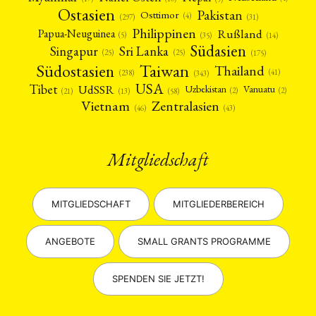
Ostasien
Pakistan
Osttimor
(4)
(31)
(297)
Philippinen
Rußland
Papua-Neuguinea
(5)
(35)
(14)
Südasien
Singapur
Sri Lanka
(25)
(25)
(175)
Taiwan
Südostasien
Thailand
(41)
(238)
(343)
USA
Tibet
UdSSR
Uzbekistan
Vanuatu
(2)
(2)
(58)
(13)
(21)
Vietnam
Zentralasien
(46)
(43)
Mitgliedschaft
MITGLIEDSCHAFT
MITGLIEDERBEREICH
ANGEBOTE
SMALL GRANTS PROGRAMME
SPENDEN SIE JETZT!