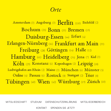
Orte
Berlin
Amsterdam
Augsburg
Bielefeld
(2)
(3)
(3)
(110)
Bonn
Bochum
Bremen
(25)
(19)
(33)
Duisburg-Essen
Erfurt
(4)
(44)
Frankfurt am Main
Erlangen-Nürnberg
(16)
(33)
Freiburg
Halle
Göttingen
(12)
(14)
(28)
Hamburg
Heidelberg
Jena
Kiel
(3)
(7)
(61)
(35)
Köln
Leipzig
Konstanz
Kopenhagen
(2)
(6)
(18)
(29)
München
Münster
Mainz
Ludwigshafen am Rhein
(2)
(6)
(3)
(5)
Rostock
Trier
Passau
Online
Stuttgart
(2)
(6)
(4)
(8)
(8)
Tübingen
Wien
Würzburg
Zürich
(10)
(42)
(40)
(19)
MITGLIEDSCHAFT
STUDIUM
DATENSCHUTZERKLÄRUNG
MITGLIEDERBEREICH
KONTAKT
SPENDEN SIE JETZT!