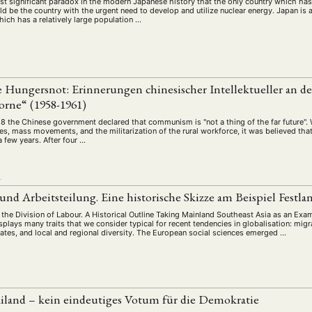
ost significant paradox in the modern Japanese history that the only country which ha
 be the country with the urgent need to develop and utilize nuclear energy. Japan is a
ich has a relatively large population …
L
e Hungersnot: Erinnerungen chinesischer Intellektueller an d
orne“ (1958-1961)
58 the Chinese government declared that communism is "not a thing of the far future". 
s, mass movements, and the militarization of the rural workforce, it was believed that
 few years. After four …
L
 und Arbeitsteilung. Eine historische Skizze am Beispiel Festla
 the Division of Labour. A Historical Outline Taking Mainland Southeast Asia as an Exam
splays many traits that we consider typical for recent tendencies in globalisation: migr
tates, and local and regional diversity. The European social sciences emerged …
iland – kein eindeutiges Votum für die Demokratie