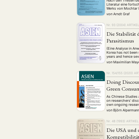
Geografie
Ge
Nach den Thesen des
(2)
Literatur eine forts
Werks von Mochtar L
Lecture
Lite
(94)
von
Arndt Graf
Politik
Polit
(417)
Nr. 93 (2004)
ARTIKE
Recht
Religio
(20)
Die Stabilitä
Stipendium
(53
Parasitismus
Umwe
(Eine Analyse in Anw
Korea has not been s
years and hence sev
von
Maximilian May
MITGLIEDSC
Nr. 154/155 (2020)
AR
Doing Discours
Green Consum
As Chinese Studies 
on researchers’ disc
own ongoing researc
von
Björn Alperman
Nr. 48 (1993)
ARTIKEL
Die USA und d
Kompatibilität