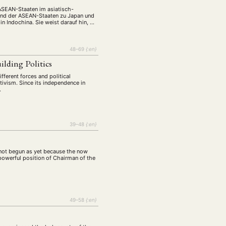
 ASEAN-Staaten im asiatisch-
 und der ASEAN-Staaten zu Japan und
n Indochina. Sie weist darauf hin, …
48–69
{:en}
ilding Politics
fferent forces and political
tivism. Since its independence in
…
39–48
{:en}
s not begun as yet because the now
powerful position of Chairman of the
49–58
{:en}