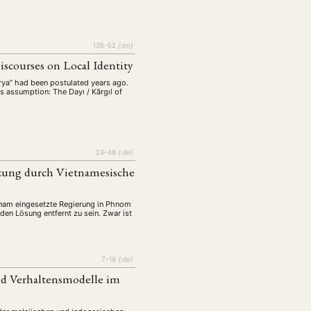
135–52
{:en}
iscourses on Local Identity
rya” had been postulated years ago.
s assumption: The Dayı / Kārgıl of
23–48
{:de}
tzung durch Vietnamesische
EBOTE
 SMALL GRANT DER DGA
nam eingesetzte Regierung in Phnom
nden Lösung entfernt zu sein. Zwar ist
7–18
{:de}
ng
Bericht
(12)
(128)
nd Verhaltensmodelle im
Forschung
)
(234)