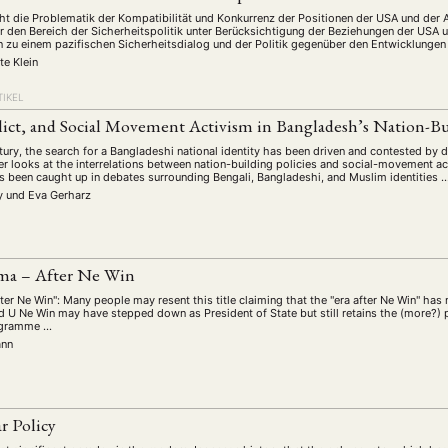
cht die Problematik der Kompatibilität und Konkurrenz der Positionen der USA und der
r den Bereich der Sicherheitspolitik unter Berücksichtigung der Beziehungen der USA
n zu einem pazifischen Sicherheitsdialog und der Politik gegenüber den Entwicklungen i
te Klein
TIKEL
lict, and Social Movement Activism in Bangladesh’s Nation-Bu
entury, the search for a Bangladeshi national identity has been driven and contested by di
er looks at the interrelations between nation-building policies and social-movement ac
as been caught up in debates surrounding Bengali, Bangladeshi, and Muslim identities 
ly
und
Eva Gerharz
ma – After Ne Win
ter Ne Win": Many people may resent this title claiming that the "era after Ne Win" ha
d U Ne Win may have stepped down as President of State but still retains the (more?) 
rogramme …
ann
r Policy