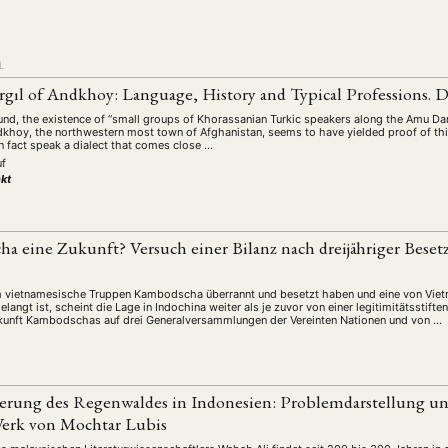
L
gıl of Andkhoy: Language, History and Typical Professions. D
und, the existence of “small groups of Khorassanian Turkic speakers along the Amu Da
ndkhoy, the northwestern most town of Afghanistan, seems to have yielded proof of thi
n fact speak a dialect that comes close …
uf
kt
a eine Zukunft? Versuch einer Bilanz nach dreijähriger Bese
ANG
TSKREISE
VERANSTALTUNGEN
EXPERTISE
ANTRAG AUF EINEN
m vietnamesische Truppen Kambodscha überrannt und besetzt haben und eine von Viet
langt ist, scheint die Lage in Indochina weiter als je zuvor von einer legitimitätsstifte
kunft Kambodschas auf drei Generalversammlungen der Vereinten Nationen und von …
MITGLIEDERBEREICH
DIE DGA
MITGLIEDSCHAFT
eren Mitgliedern
Art
ASIEN (Zeitschrift)
Auszeichnu
(4)
(5)
(25)
erung des Regenwaldes in Indonesien: Problemdarstellung u
s for…
Cinema
DGA
Diskussion
Fellowship
 Werk von Mochtar Lubis
(1287)
(4)
(92)
(74)
(111