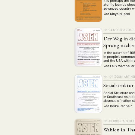
It is perhaps the m
atomic bombs should
advanced country wh
von
Kinya Niiseki
Nr. 94 (2005)
ARTIKE
Der Weg in di
Sprung nach v
In the autumn of 19
in people's commune
and the USA within a
von
Felix Wemheuer
Nr. 101 (2006)
ARTIKE
Sozialstruktur
Social Structure and
in Southeast Asia di
absence of nation s
von
Boike Rehbein
Nr. 46 (1993)
ARTIKEL
Wahlen in Tha