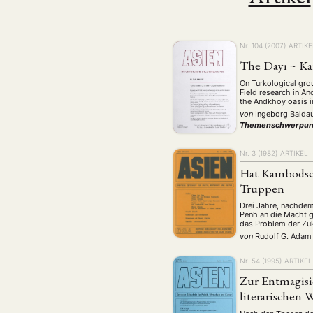
Nr. 104 (2007)
ARTIKE
The Dāyı ~ Kār
On Turkological gro
Field research in A
the Andkhoy oasis i
von
Ingeborg Balda
Themenschwerpun
Nr. 3 (1982)
ARTIKEL
Hat Kambodsch
Truppen
NEWS
ASIEN
ARBEI
Drei Jahre, nachde
Penh an die Macht ge
das Problem der Zu
von
Rudolf G. Adam
Nr. 54 (1995)
ARTIKEL
Aktuelles von uns
Zur Entmagisi
Bildung
Call
literarischen
(22)