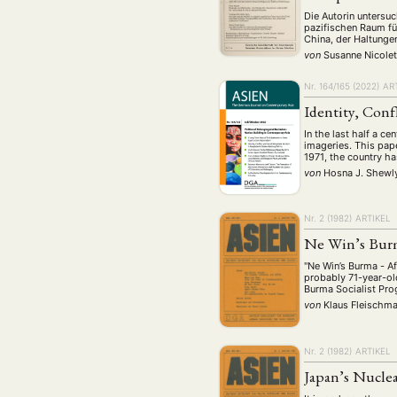
Die Autorin untersu
pazifischen Raum fü
China, der Haltunge
von
Susanne Nicolet
Nr. 164/165 (2022)
AR
Identity, Conf
In the last half a c
imageries. This pap
1971, the country h
von
Hosna J. Shew
Nr. 2 (1982)
ARTIKEL
Ne Win’s Bur
"Ne Win’s Burma - Af
probably 71-year-ol
Burma Socialist P
von
Klaus Fleischm
Nr. 2 (1982)
ARTIKEL
Japan’s Nuclea