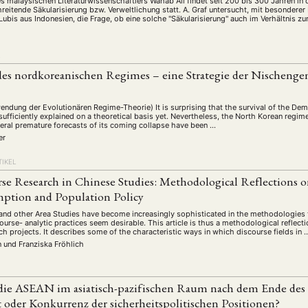
schichte
Gesellschaft
Globalisation
Hybrid
Kul
 malaysischen Literaturwissenschaftlers Wahab Ali findet seit 200 bis 300 Jahren in
(93)
(283)
(7)
(172)
chreitende Säkularisierung bzw. Verweltlichung statt. A. Graf untersucht, mit besonderer
ubis aus Indonesien, die Frage, ob eine solche "Säkularisierung" auch im Verhältnis 
ratur
Medien
Migration
Nationalism
Online
(261)
(24)
(39)
(6)
(235
ikwissenschaften
Praktikum
Präsentation
Programm
(13)
(8)
(13)
L
n
Sozialwissenschaften
Sprache
Sprachkurse
Stell
(75)
(4)
(36)
(8)
t des nordkoreanischen Regimes – eine Strategie der Nischeng
Studium
Summer School
Symposium
Tagung
)
(21)
(10)
(32)
(500)
lt
Veranstaltung
Webinar
Wirtschaft
Worksh
(45)
(788)
(28)
(199)
endung der Evolutionären Regime-Theorie) It is surprising that the survival of the De
ufficiently explained on a theoretical basis yet. Nevertheless, the North Korean regime
eral premature forecasts of its coming collapse have been …
er
HAFT
STUDIUM
DATENSCHUTZERKLÄRUNG
MITGLIEDERBEREI
TIKEL
SPENDEN SIE JETZT!
e Research in Chinese Studies: Methodological Reflections on
ption and Population Policy
and other Area Studies have become increasingly sophisticated in the methodologies 
ENGLISH
ourse- analytic practices seem desirable. This article is thus a methodological reflecti
h projects. It describes some of the characteristic ways in which discourse fields in 
n
und
Franziska Fröhlich
ie ASEAN im asiatisch-pazifischen Raum nach dem Ende des 
 oder Konkurrenz der sicherheitspolitischen Positionen?