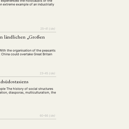
s experienced the holocausts of the
n extreme example of an industrially
25–41
{:de}
en ländlichen „Großen
With the organisation of the peasants
 China could overtake Great Britain
23–45
{:de}
ndsüdostasiens
ple The history of social structures
ation, diasporas, multiculturalism, the
60–66
{:de}