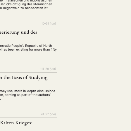
tur
Kunst
 der malaiischen und indonesischen
(27)
(4)
 Berücksichtigung des literarischen
zum Regenwald zu beobachten ist.
Philosophie
)
(12)
Publikation
(5)
(23)
10–51
{:de}
enausschreibung
(661)
enerierung und des
Tourismus
(14)
op
(126)
mocratic People's Republic of North
 has been existing for more than fifty
CH
KONTAKT
111–28
{:en}
 the Basis of Studying
they use, more in-depth discussions
on, coming as part of the authors’
…
41–57
{:de}
Kalten Krieges: