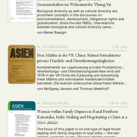
Gemeinschaften im Weltnaturerbe Thung Yai
MITGLIEDSCHAFT
Biological diversity as well as cultural diversity are
prominent concepts in the discourses on
Aktuelles von unseren Mitgliedern
Art
ASIEN (Zeitschrift)
(4)
(5)
(25)
environmentalism, development, indigenous rights and
Auszeichnung
Bericht
Bildung
Calls for…
(12)
(128)
(22)
(1287)
globalization. Since the late 1980s, interrelations
between biological and cultural diversity came
Cinema
DGA
Diskussion
Fellowship
Forschung
(4)
(92)
(74)
(111)
(234)
increasingly into the focus of academic, political, and
von
Reiner Buergin
Geografie
Geschichte
Gesellschaft
Globalisation
(2)
(93)
(283)
(7)
economic interests and discourses. This paper first
Hybrid
Kultur
Kunst
Lecture
Literatur
reviews very broadly the development of the
(172)
(27)
(4)
(94)
(261)
conceptualization of …
Medien
Migration
Nationalism
Online
(24)
(39)
(6)
(235)
Nr. 29 (1988)
ARTIKEL
1–38
{:de}
Philosophie
Politik
Politikwissenschaften
Praktikum
(12)
(417)
(13)
(8)
Freie Märkte in der VR China: Stätten formalisierter
Präsentation
Programm
Publikation
Recht
(13)
(5)
(23)
(20)
privater Handels- und Dienstleistungstätigkeiten
Religion
Sozialwissenschaften
Sprache
Sprachkurse
(75)
(4)
(36)
(8)
Komplementär zur Legalisierung privater Produktions-,
Stellenausschreibung
Stipendium
Studium
(661)
(53)
(21)
Verarbeitungs- und Dienstleistungsbetriebe wird seit
Summer School
Symposium
Tagung
Tourismus
(10)
(32)
(500)
(14)
1978 in der VR China die Zulassung und Ausweitung
Umwelt
Veranstaltung
Webinar
Wirtschaft
freier Märkte und individueller Handelsaktivitäten
(45)
(788)
(28)
(199)
betrieben. Die Autoren untersuchen diese freien Märkte
Workshop
(126)
hinsichtlich ihres Beitrages zur Diversifikation und
von
Wolfgang Jamann
und
Thomas Menkhoff
Verbesserung des Angebots bei Konsumgütern und
Dienstleistungen. Fallstudie zweier "freier Märkte" in
MITGLIEDSCHAFT
STUDIUM
DATENSCHUTZERKLÄRUNG
Beijing.
Nr. 138 (2016)
ARTIKEL
109–25
{:en}
MITGLIEDERBEREICH
KONTAKT
SPENDEN SIE JETZT!
Women within Family Disputes in Rural Northern
Karnataka, India: Making and Negotiating a Claim at a
ENGLISH
Nari Adalat
The focus of this paper is on one type of legal forum
dealing with family disputes in rural India — the nari