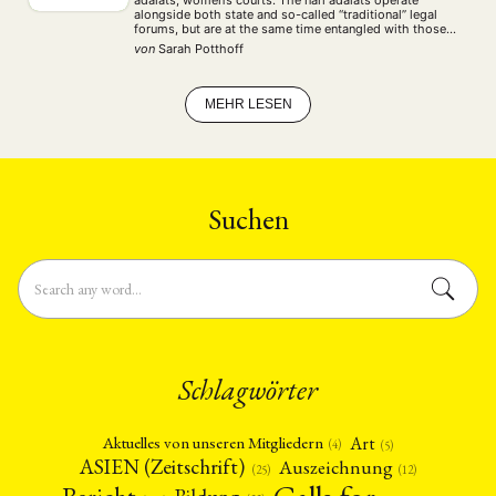
adalats, women’s courts. The nari adalats operate
alongside both state and so-called “traditional” legal
forums, but are at the same time entangled with those
as well. Taking a perspective of legal pluralism, this …
von
Sarah Potthoff
MEHR LESEN
Suchen
Schlagwörter
Art
Aktuelles von unseren Mitgliedern
(4)
(5)
ASIEN (Zeitschrift)
Auszeichnung
(12)
(25)