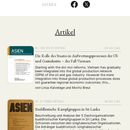
SHARE
Artikel
Nr. 145 (2017)
ARTIKEL
24–44
{:de}
Die Rolle des Staates in Aufwertungsprozessen der Öl-
und Gasindustrie – der Fall Vietnam
Starting with the doi moi reforms, Vietnam has gradually
been integrated into the global production network
(GPN) of the oil and gas industry. However the mere
integration into these global production processes does
not guarantee regional economic outcomes; this
depends, rather, on the exact position within the GPN. In
von
Linus Kalvelage
und
Moritz Breul
these industries especially, states can play …
Nr. 21 (1986)
ARTIKEL
30–62
{:de}
Buddhistische Kampfgruppen in Sri Lanka
Beschreibung und Analyse der 5 Dachorganisationen
buddhistischer Kampfgruppen in Sri Lanka. Die
Schismen zwischen den singhalesischen Organisationen.
Die Anhänger buddhistisch-singhalesischer