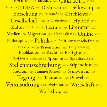
Calls for…
Bericht
Bildung
(22)
(128)
(1287)
Fellowship
DGA
Diskussion
Cinema
(4)
(92)
(74)
(111)
Forschung
Geschichte
Geografie
(2)
(93)
(234)
Gesellschaft
Hybrid
Globalisation
(7)
(172)
(283)
Literatur
Lecture
Kultur
Kunst
(4)
(27)
(94)
(261)
Online
Migration
Medien
Nationalism
(6)
(24)
(39)
(235)
Politik
Philosophie
Politikwissenschaften
(12)
(13)
(417)
Präsentation
Praktikum
Programm
(5)
(8)
(13)
Religion
Publikation
Recht
(23)
(20)
(75)
Sprache
Sprachkurse
Sozialwissenschaften
(4)
(36)
(8)
Stellenausschreibung
Stipendium
(53)
(661)
Symposium
Studium
Summer School
(21)
(10)
(32)
Tagung
Umwelt
Tourismus
(45)
(14)
(500)
Veranstaltung
Wirtschaft
Webinar
(28)
(788)
(199)
Workshop
(126)