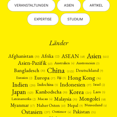
VERANSTALTUNGEN
ASIEN
ARTIKEL
EXPERTISE
STUDIUM
Länder
Asien
Afrika
ASEAN
Afghanistan
(22)
(30)
(48)
(611)
Asien-Pazifik
Australien
Austronesien
(4)
(3)
(63)
China
Bangladesch
Deutschland
(9)
(30)
(1521)
Hong Kong
Europa
Fiji
Eurasien
(3)
(2)
(37)
(96)
Indien
Indonesien
Indochina
Israel
(2)
(5)
(97)
(230)
Japan
Korea
Kambodscha
Laos
(5)
(30)
(523)
(215)
Mongolei
Malaysia
Macau
Lateinamerika
(4)
(2)
(30)
(58)
Myanmar
Nepal
Naher Osten
Neuseeland
(4)
(17)
(10)
(9)
Ostasien
Pakistan
Osttimor
(4)
(31)
(297)