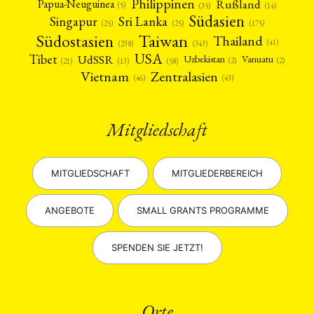
Philippinen
Rußland
Papua-Neuguinea
(5)
(35)
(14)
Südasien
Singapur
Sri Lanka
(25)
(25)
(175)
Taiwan
Südostasien
Thailand
(41)
(238)
(343)
USA
Tibet
UdSSR
Uzbekistan
Vanuatu
(2)
(2)
(58)
(13)
(21)
Vietnam
Zentralasien
(46)
(43)
Mitgliedschaft
MITGLIEDSCHAFT
MITGLIEDERBEREICH
ANGEBOTE
SMALL GRANTS PROGRAMME
SPENDEN SIE JETZT!
Orte