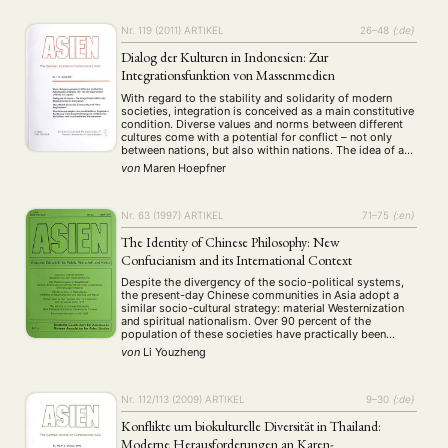
development of theories …
Nr. 119 (2011)
ARTIKEL
26–48
{:de}
Dialog der Kulturen in Indonesien: Zur
Integrationsfunktion von Massenmedien
With regard to the stability and solidarity of modern
societies, integration is conceived as a main constitutive
condition. Diverse values and norms between different
cultures come with a potential for conflict – not only
between nations, but also within nations. The idea of a
successful dialogue between cultures plays an important
von
Maren Hoepfner
role concerning the communication …
Nr. 63 (1997)
ARTIKEL
71–75
{:en}
The Identity of Chinese Philosophy: New
Confucianism and its International Context
Despite the divergency of the socio-political systems,
the present-day Chinese communities in Asia adopt a
similar socio-cultural strategy: material Westernization
and spiritual nationalism. Over 90 percent of the
population of these societies have practically been
westernized with respect to their knowledge, profession
von
Li Youzheng
and way of life, but the question is why and how the
spiritual …
NEWS
ASIEN
ARBEITSKREISE
VERANSTALTUNGEN
EXPERTISE
Nr. 112/113 (2009)
ARTIKEL
9–30
{:de}
ANGEBOTE
Konflikte um biokulturelle Diversität in Thailand:
ANTRAG AUF EINEN SMALL GRANT DER DGA
MITGLIEDERBEREICH
DIE DGA
Moderne Herausforderungen an Karen-