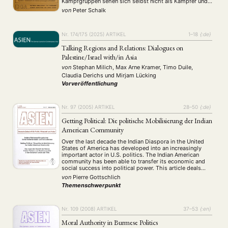
Kampfgruppen sehen sich selbst nicht als Kämpfer und
Politiker, sondern als Bewahrer ursprünglicher
von
Peter Schalk
buddhistischer Werte.
Nr. 174/175 (2025)
ARTIKEL
1–18
{:de}
Talking Regions and Relations: Dialogues on
Palestine/Israel with/in Asia
von
Stephan Milich, Max Arne Kramer, Timo Duile,
Claudia Derichs
und
Mirjam Lücking
Vorveröffentlichung
Nr. 97 (2005)
ARTIKEL
28–50
{:de}
Getting Political: Die politische Mobilisierung der Indian
American Community
Over the last decade the Indian Diaspora in the United
States of America has developed into an increasingly
important actor in U.S. politics. The Indian American
community has been able to transfer its economic and
social success into political power. This article deals
with the transition from a largely apolitical ethnic
von
Pierre Gottschlich
population primarily interested in …
Themenschwerpunkt
Nr. 109 (2008)
ARTIKEL
37–53
{:en}
Moral Authority in Burmese Politics