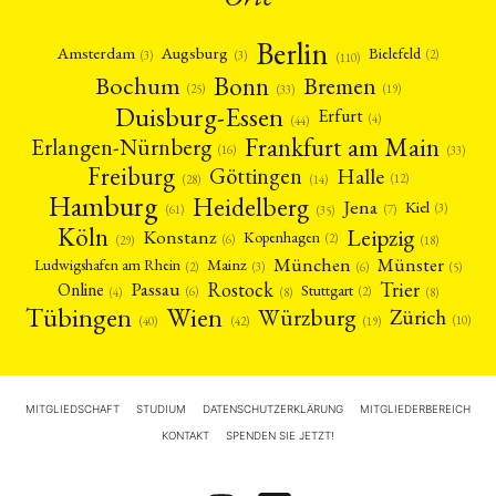
Berlin
Amsterdam
Augsburg
Bielefeld
(2)
(3)
(3)
(110)
Bonn
Bochum
Bremen
(25)
(19)
(33)
Duisburg-Essen
Erfurt
(4)
(44)
Frankfurt am Main
Erlangen-Nürnberg
(16)
(33)
Freiburg
Halle
Göttingen
(12)
(14)
(28)
Hamburg
Heidelberg
Jena
Kiel
(3)
(7)
(61)
(35)
Köln
Leipzig
Konstanz
Kopenhagen
(2)
(6)
(18)
(29)
München
Münster
Mainz
Ludwigshafen am Rhein
(2)
(6)
(3)
(5)
Rostock
Trier
Passau
Online
Stuttgart
(2)
(6)
(4)
(8)
(8)
Tübingen
Wien
Würzburg
Zürich
(10)
(42)
(40)
(19)
MITGLIEDSCHAFT
STUDIUM
DATENSCHUTZERKLÄRUNG
MITGLIEDERBEREICH
KONTAKT
SPENDEN SIE JETZT!