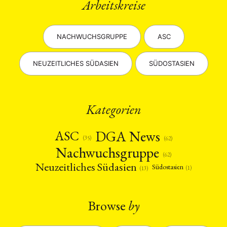
Arbeitskreise
NACHWUCHSGRUPPE
ASC
NEUZEITLICHES SÜDASIEN
SÜDOSTASIEN
Kategorien
DGA News
ASC
(35)
(62)
Nachwuchsgruppe
(62)
Neuzeitliches Südasien
Südostasien
(1)
(13)
Browse
by