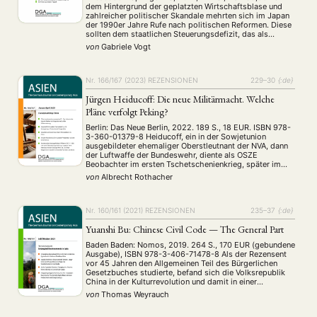
dem Hintergrund der geplatzten Wirtschaftsblase und
zahlreicher politischer Skandale mehrten sich im Japan
der 1990er Jahre Rufe nach politischen Reformen. Diese
sollten dem staatlichen Steuerungsdefizit, das als
verantwortlich fur die Misere ausgemacht worden war,
von
Gabriele Vogt
entgegen wirken.
NEWS
ASIEN
ARBEITSKREISE
VERANSTALTUNGEN
EXPERTISE
ANGEBOTE
Nr. 166/167 (2023)
REZENSIONEN
229–30
{:de}
ANTRAG AUF EINEN SMALL GRANT DER DGA
MITGLIEDERBEREICH
DIE DGA
Jürgen Heiducoff: Die neue Militärmacht. Welche
Pläne verfolgt Peking?
MITGLIEDSCHAFT
Berlin: Das Neue Berlin, 2022. 189 S., 18 EUR. ISBN 978-
3-360-01379-8 Heiducoff, ein in der Sowjetunion
Aktuelles von unseren Mitgliedern
Art
ASIEN (Zeitschrift)
(4)
(5)
(25)
ausgebildeter ehemaliger Oberstleutnant der NVA, dann
Auszeichnung
Bericht
Bildung
Calls for…
der Luftwaffe der Bundeswehr, diente als OSZE
(12)
(128)
(22)
(1287)
Beobachter im ersten Tschetschenienkrieg, später im
Cinema
DGA
Diskussion
Fellowship
Forschung
(4)
(92)
(74)
(111)
(234)
Stab der ISAF in Afghanistan und als Militärberater des
von
Albrecht Rothacher
Geografie
Geschichte
Gesellschaft
Globalisation
deutschen Botschafters in Kabul. Dort fiel er 2008
(2)
(93)
(283)
(7)
wegen seiner anti- …
Hybrid
Kultur
Kunst
Lecture
Literatur
(172)
(27)
(4)
(94)
(261)
Medien
Migration
Nationalism
Online
(24)
(39)
(6)
(235)
Nr. 160/161 (2021)
REZENSIONEN
235–37
{:de}
Philosophie
Politik
Politikwissenschaften
Praktikum
(12)
(417)
(13)
(8)
Yuanshi Bu: Chinese Civil Code — The General Part
Präsentation
Programm
Publikation
Recht
(13)
(5)
(23)
(20)
Baden Baden: Nomos, 2019. 264 S., 170 EUR (gebundene
Religion
Sozialwissenschaften
Sprache
Sprachkurse
(75)
(4)
(36)
(8)
Ausgabe), ISBN 978-3-406-71478-8 Als der Rezensent
Stellenausschreibung
Stipendium
Studium
(661)
(53)
(21)
vor 45 Jahren den Allgemeinen Teil des Bürgerlichen
Gesetzbuches studierte, befand sich die Volksrepublik
Summer School
Symposium
Tagung
Tourismus
(10)
(32)
(500)
(14)
China in der Kulturrevolution und damit in einer
Umwelt
Veranstaltung
Webinar
Wirtschaft
(45)
(788)
(28)
(199)
rechtlichen Wüstenlandschaft. Mao Zedong hatte mit der
von
Thomas Weyrauch
Workshop
Machtübernahme 1949 alles „reaktionäre“ Recht der
(126)
Republik China für nichtig erklärt, …