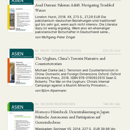
Asad Durrani: Pakistan Adrift. Navigating Troubled
Waters
London: Hurst, 2018. XX, 273 S., 27,29 EUR Die
pakistanisch-deutschen Beziehungen sind traditionell
gut bis sehr gut, wenn auch nicht intensiv. Die Literatur
dazu ist wenig ergiebig. Wenn also ein ehemaliger
pakistanischer Botschafter in Deutschland seine
Autobiografie vorlegt, sollte sie von besonderem
von
Wolfgang-Peter Zingel
Interesse sein. Generalleutnant Mohammad Asad Durrani
war an der Hamburger Führungsakademie der
Bundeswehr …
Nr. 156/157 (2020)
REZENSIONEN
222–25
{:en}
The Uyghurs, China’s Terrorist Narrative and
Counterterrorism
Michael Clarke (ed.): Terrorism and Counterterrorism in
China: Domestic and Foreign Dimensions Oxford: Oxford
University Press, 2018. ISBN 978-0190922610 Sean S.
Roberts: The War on the Uyghurs: China’s Internal
Campaign against a Muslim Minority Princeton:
Princeton University Press, 2020. ISBN 978-0-
von
Björn Alpermann
69120218-1 What is terrorism? What constitutes a
terrorist act? And who, then, can legitimately be …
Nr. 139 (2016)
REZENSIONEN
148–49
{:de}
Momoyo Hüstebeck: Dezentralisierung in Japan:
Politische Autonomie und Partizipation auf
Gemeindeebene
Wiesbaden: Springer VS, 2014, 227 S., EUR 39,99 Vor