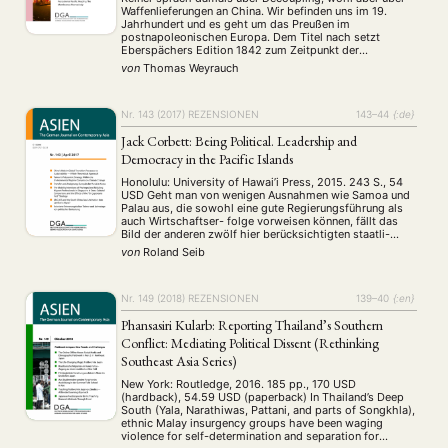
kommentierte Quellenedition.
Waffenlieferungen an China. Wir befinden uns im 19.
Jahrhundert und es geht um das Preußen im
postnapoleonischen Europa. Dem Titel nach setzt
Eberspächers Edition 1842 zum Zeitpunkt der
Beendigung des Ersten Opiumkrieges durch den sino-
von
Thomas Weyrauch
britischen Vertrag von Nanjing an, welcher als Beginn der
Fremdbestimmung Chinas durch ausländische …
Nr. 143 (2017)
REZENSIONEN
143–44
{:de}
Jack Corbett: Being Political. Leadership and
Democracy in the Pacific Islands
Honolulu: University of Hawai’i Press, 2015. 243 S., 54
USD Geht man von wenigen Ausnahmen wie Samoa und
Palau aus, die sowohl eine gute Regierungsführung als
auch Wirtschaftser- folge vorweisen können, fällt das
Bild der anderen zwölf hier berücksichtigten staatli-
chen Entitäten des Südpazifiks eher gegen- teilig aus. V
von
Roland Seib
orherrschend sind nach dem samoanischen Dichter, …
Nr. 149 (2018)
REZENSIONEN
139–40
{:en}
Phansasiri Kularb: Reporting Thailand’s Southern
Conflict: Mediating Political Dissent (Rethinking
Southeast Asia Series)
New York: Routledge, 2016. 185 pp., 170 USD
(hardback), 54.59 USD (paperback) In Thailand’s Deep
South (Yala, Narathiwas, Pattani, and parts of Songkhla),
ethnic Malay insurgency groups have been waging
violence for self-determination and separation for