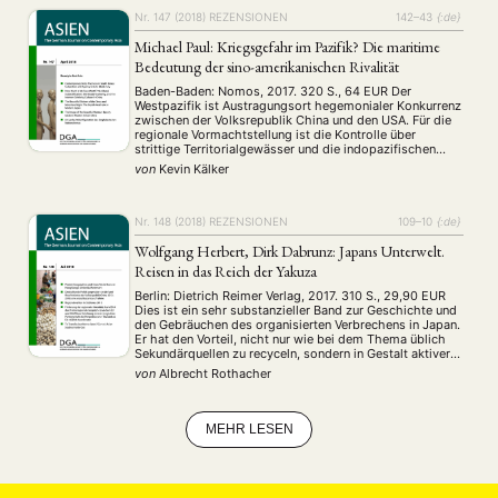
Nr. 147 (2018)
REZENSIONEN
142–43
{:de}
MITGLIEDSCHAFT
STUDIUM
DATENSCHUTZERKLÄRUNG
Michael Paul: Kriegsgefahr im Pazifik? Die maritime
MITGLIEDERBEREICH
KONTAKT
SPENDEN SIE JETZT!
Bedeutung der sino-amerikanischen Rivalität
Baden-Baden: Nomos, 2017. 320 S., 64 EUR Der
ENGLISH
Westpazifik ist Austragungsort hegemonialer Konkurrenz
zwischen der Volksrepublik China und den USA. Für die
regionale Vormachtstellung ist die Kontrolle über
strittige Territorialgewässer und die indopazifischen
Seewege von zentraler Bedeutung. Beide Staaten müssen
von
Kevin Kälker
ihre Ansprüche durch Machtprojektion zur See
abstützen. Acht der zehn größten Containerhäfen
befinden sich in …
Nr. 148 (2018)
REZENSIONEN
109–10
{:de}
Wolfgang Herbert, Dirk Dabrunz: Japans Unterwelt.
Reisen in das Reich der Yakuza
Berlin: Dietrich Reimer Verlag, 2017. 310 S., 29,90 EUR
Dies ist ein sehr substanzieller Band zur Geschichte und
den Gebräuchen des organisierten Verbrechens in Japan.
Er hat den Vorteil, nicht nur wie bei dem Thema üblich
Sekundärquellen zu recyceln, sondern in Gestalt aktiver
Teilhabe am Geschehen – zumindest der „Rest and
von
Albrecht Rothacher
Recreation“ der Herrschaften – …
MEHR LESEN