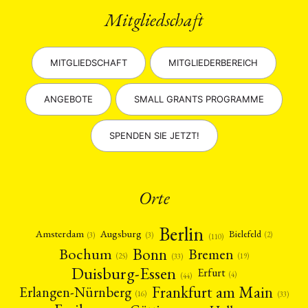
Mitgliedschaft
MITGLIEDSCHAFT
MITGLIEDERBEREICH
ANGEBOTE
SMALL GRANTS PROGRAMME
SPENDEN SIE JETZT!
Orte
Berlin
Amsterdam
Augsburg
Bielefeld
(2)
(3)
(3)
(110)
Bonn
Bochum
Bremen
(25)
(19)
(33)
Duisburg-Essen
Erfurt
(4)
(44)
Frankfurt am Main
Erlangen-Nürnberg
(16)
(33)