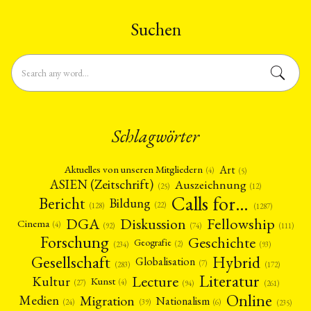
Suchen
Schlagwörter
Art
Aktuelles von unseren Mitgliedern
(4)
(5)
ASIEN (Zeitschrift)
Auszeichnung
(12)
(25)
Calls for…
Bericht
Bildung
(22)
(128)
(1287)
Fellowship
DGA
Diskussion
Cinema
(4)
(92)
(74)
(111)
Forschung
Geschichte
Geografie
(2)
(93)
(234)
Gesellschaft
Hybrid
Globalisation
(7)
(172)
(283)
Literatur
Lecture
Kultur
Kunst
(4)
(27)
(94)
(261)
Online
Migration
Medien
Nationalism
(6)
(24)
(39)
(235)