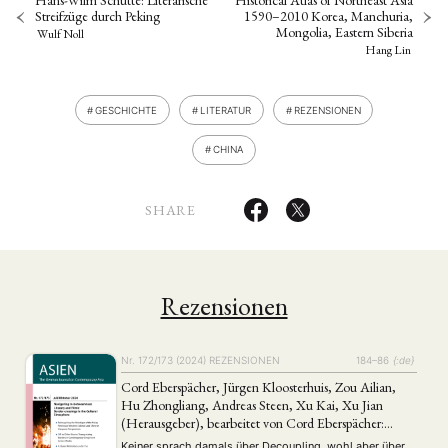
Streifzüge durch Peking
1590–2010 Korea, Manchuria,
Mongolia, Eastern Siberia
Wulf Noll
Hang Lin
GESCHICHTE
LITERATUR
REZENSIONEN
CHINA
SHARE
Rezensionen
Nr. 172/173 (2024)
REZENSIONEN
184–86
{:de}
Cord Eberspächer, Jürgen Kloosterhuis, Zou Ailian,
Hu Zhongliang, Andreas Steen, Xu Kai, Xu Jian
(Herausgeber), bearbeitet von Cord Eberspächer:
Preußen-Deutschland und China 1842–1911. Eine
Keiner sprach damals über Decoupling, wohl aber über