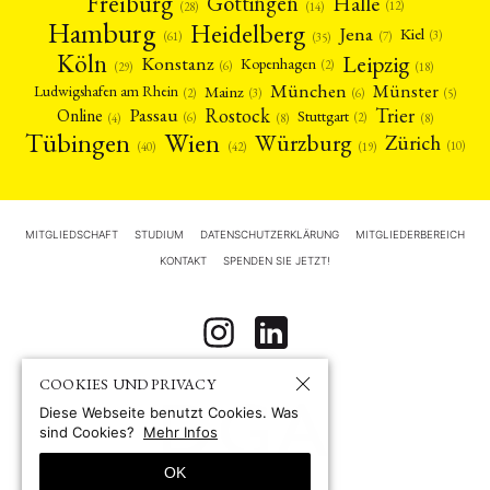
Freiburg
Halle
Göttingen
(12)
(14)
(28)
Hamburg
Heidelberg
Jena
Kiel
(3)
(7)
(61)
(35)
Köln
Leipzig
Konstanz
Kopenhagen
(2)
(6)
(18)
(29)
München
Münster
Mainz
Ludwigshafen am Rhein
(2)
(6)
(3)
(5)
Rostock
Trier
Passau
Online
Stuttgart
(2)
(6)
(4)
(8)
(8)
Tübingen
Wien
Würzburg
Zürich
(10)
(42)
(40)
(19)
MITGLIEDSCHAFT
STUDIUM
DATENSCHUTZERKLÄRUNG
MITGLIEDERBEREICH
KONTAKT
SPENDEN SIE JETZT!
COOKIES UND PRIVACY
Diese Webseite benutzt Cookies. Was
sind Cookies?
Mehr Infos
OK