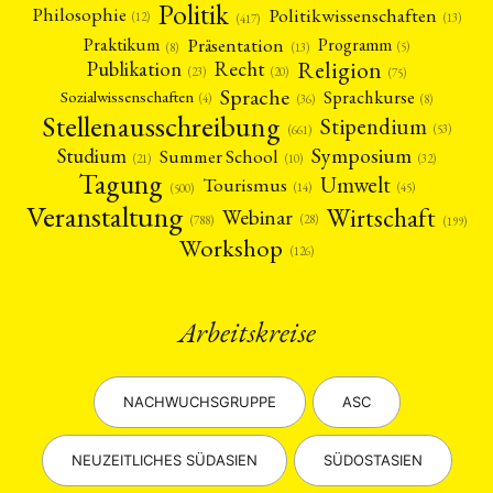
Politik
Philosophie
Politikwissenschaften
(12)
(13)
(417)
Präsentation
Praktikum
Programm
(5)
(8)
(13)
Religion
Publikation
Recht
(23)
(20)
(75)
Sprache
Sprachkurse
Sozialwissenschaften
(4)
(36)
(8)
Stellenausschreibung
Stipendium
(53)
(661)
Symposium
Studium
Summer School
(21)
(10)
(32)
Tagung
Umwelt
Tourismus
(45)
(14)
(500)
Veranstaltung
Wirtschaft
Webinar
(28)
(788)
(199)
Workshop
(126)
Arbeitskreise
NACHWUCHSGRUPPE
ASC
NEUZEITLICHES SÜDASIEN
SÜDOSTASIEN