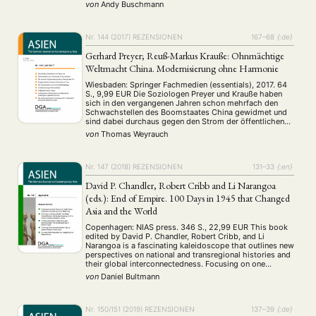
decades. The conflict dates back to the annexing of
von
Andy Buschmann
today’s southern Thailand from Malaysia but exploded in
2004 and …
Nr. 144 (2017)
REZENSIONEN
167–68
{:de}
Gerhard Preyer; Reuß-Markus Krauße: Ohnmächtige
Weltmacht China. Modernisierung ohne Harmonie
Wiesbaden: Springer Fachmedien (essentials), 2017. 64
S., 9,99 EUR Die Soziologen Preyer und Krauße haben
sich in den vergangenen Jahren schon mehrfach den
Schwachstellen des Boomstaates China gewidmet und
sind dabei durchaus gegen den Strom der öffentlichen
Wahrnehmung geschwommen. Die Verwendung der
von
Thomas Weyrauch
Antonyme „Ohnmacht“ und „Weltmacht“ sowie die
Konstatierung eines Fehlens von Harmonie in China …
Nr. 147 (2018)
REZENSIONEN
131–33
{:en}
David P. Chandler, Robert Cribb and Li Narangoa
(eds.): End of Empire. 100 Days in 1945 that Changed
Asia and the World
Copenhagen: NIAS press. 346 S., 22,99 EUR This book
edited by David P. Chandler, Robert Cribb, and Li
Narangoa is a fascinating kaleidoscope that outlines new
perspectives on national and transregional histories and
their global interconnectedness. Focusing on one
hundred days and how the events during this short
von
Daniel Bultmann
period shaped the fate of the region …
Nr. 150/151 (2019)
REZENSIONEN
137–39
{:de}