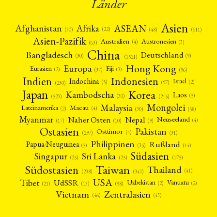
Länder
Asien
Afrika
ASEAN
Afghanistan
(22)
(30)
(48)
(611)
Asien-Pazifik
Australien
Austronesien
(4)
(3)
(63)
China
Bangladesch
Deutschland
(9)
(30)
(1521)
Hong Kong
Europa
Fiji
Eurasien
(3)
(2)
(37)
(96)
Indien
Indonesien
Indochina
Israel
(2)
(5)
(97)
(230)
Japan
Korea
Kambodscha
Laos
(5)
(30)
(523)
(215)
Mongolei
Malaysia
Macau
Lateinamerika
(4)
(2)
(30)
(58)
Myanmar
Nepal
Naher Osten
Neuseeland
(4)
(17)
(10)
(9)
Ostasien
Pakistan
Osttimor
(4)
(31)
(297)
Philippinen
Rußland
Papua-Neuguinea
(5)
(35)
(14)
Südasien
Singapur
Sri Lanka
(25)
(25)
(175)
Taiwan
Südostasien
Thailand
(41)
(238)
(343)
USA
Tibet
UdSSR
Uzbekistan
Vanuatu
(2)
(2)
(58)
(13)
(21)
Vietnam
Zentralasien
(46)
(43)