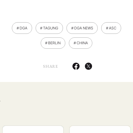
DGA
TAGUNG
DGA NEWS
ASC
BERLIN
CHINA
SHARE
g