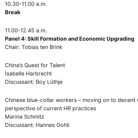
Geografie
Ge
(2)
10.30-11.00 a.m.
Lecture
Lite
(94)
Break
Politik
Polit
(417)
Recht
Religio
11.00-12.45 a.m.
(20)
Stipendium
Panel 4: Skill Formation and Economic Upgrading
(53
Umwe
Chair: Tobias ten Brink
China’s Quest for Talent
MITGLIEDSC
Isabelle Harbrecht
Discussant: Boy Lüthje
Chinese blue-collar workers – moving on to decent 
perspective of current HR practices
Marina Schmitz
Discussant: Hannes Gohli