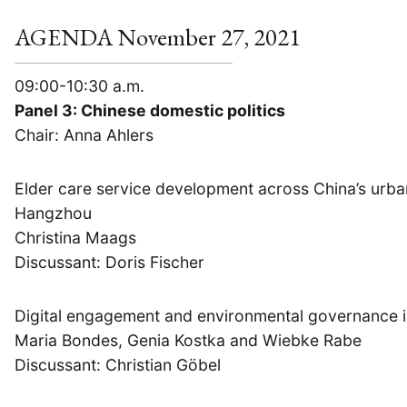
AGENDA November 27, 2021
09:00-10:30 a.m.
Panel 3: Chinese domestic politics
Chair: Anna Ahlers
Elder care service development across China’s urban
Hangzhou
Christina Maags
Discussant: Doris Fischer
NEWS
ASIEN
ARBEI
Digital engagement and environmental governance i
Maria Bondes, Genia Kostka and Wiebke Rabe
Aktuelles von uns
Discussant: Christian Göbel
Bildung
Call
(22)