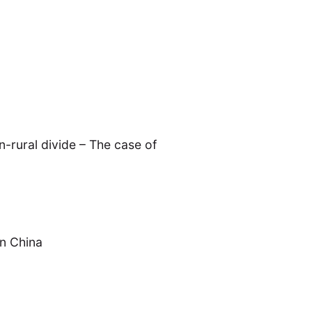
-rural divide – The case of
ANG
TSKREISE
VERANSTALTUNGEN
EXPERTISE
ANTRAG AUF EINEN
MITGLIEDERBEREICH
DIE DGA
MITGLIEDSCHAFT
n China
eren Mitgliedern
Art
ASIEN (Zeitschrift)
Auszeichnu
(4)
(5)
(25)
s for…
Cinema
DGA
Diskussion
Fellowship
(1287)
(4)
(92)
(74)
(111