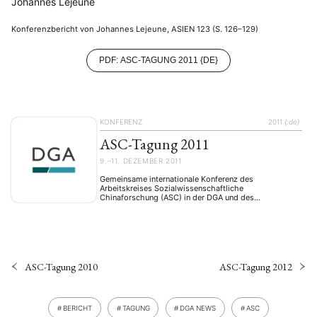
Johannes Lejeune
Konferenzbericht von Johannes Lejeune, ASIEN 123 (S. 126–129)
PDF: ASC-TAGUNG 2011 {DE}
KONFERENZ
2011
{:de}
ASC-Tagung 2011
9.–11. DEZEMBER 2011
Gemeinsame internationale Konferenz des
Arbeitskreises Sozialwissenschaftliche
Chinaforschung (ASC) in der DGA und des
Kompetenznetzes „Regieren in China“ Die zweite
gemeinsame Konferenz des Arbeitskreises
Sozialwissenschaftliche Chinaforschung (ASC) und
des vom Bundesministerium für Bildung und
Forschung (BMBF) geförderten Kompetenznetzes
„Regieren in China“, die in diesem Jahr vom GIGA
German Institute of Global and Area Studies in
ASC-Tagung 2010
ASC-Tagung 2012
Hamburg …
BERICHT
TAGUNG
DGA NEWS
ASC