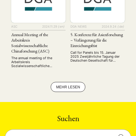
bring together early-career
researchers to explore visions,
narratives, and strategies of/ for
the future in …
ASC
2024.11.29
{:en}
DGA NEWS
2024.9.24
{:de}
Annual Meeting of the
5. Konferenz für Asienforschung
Arbeitskreis
– Verlängerung für die
Sozialwissenschaftliche
Einreichungsfrist
Chinaforschung (ASC)
Call for Panels bis 15. Januar
2025 Zweijährliche Tagung der
The annual meeting of the
Deutschen Gesellschaft für
Arbeitskreis
Asienkunde 9.–11. September
Sozialwissenschaftliche
2025, Bonn Call for Panels Nach
Chinaforschung (ASC) was held
den Tagungen der Deutschen
on November 21-22, 2024, at the
Gesellschaft für Asienkunde (DGA)
University of Bonn. This year’s
in Hamburg (2017), Würzburg
conference brought together
(2019), Duisburg und Bochum
junior and senior scholars to
MEHR LESEN
(2021) und Rostock (2023) findet
present and discuss their latest
die nächste Tagung, die 5.
research on contemporary China:
Konferenz für Asienforschung,
including research on digital
vom 9. bis 11. …
governance, policy processes,
propaganda and public opinion.
Set against the backdrop of …
Suchen