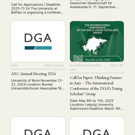
Deutschen Gesellschaft für
Call for Applications | Deadline:
Asienkunde 9.–11. September
2025-11-24 The University at
2025, Bonn Vom 9. bis 11.
Buffalo is organizing a conference
September 2025 findet in Bonn
on fictional/creative
die 5. Konferenz für
representations of war in Asia,
Asienforschung statt. Mit über 20
particularly the wars in the middle
Panels bietet diese Tagung wie
of the 20th-century (WWII/Asia-
auch in den Jahren zuvor den
Pacific War), which will follow up
Rahmen für einen
on and expand a panel organized
interdisziplinären Austausch
on that topic for the 2024 AAS-
zwischen Asienforschenden, die
in-Asia meeting in Yogyakarta.
unter anderem zu Bangladesch,
The five scholars …
China, Indien, Indonesien, …
ASC
2025.2.3
{:en}
NACHWUCHSGRUPPE
2025.1.30
{:de}
ASC Annual Meeting 2024
Call for Papers: Thinking Futures
University of Bonn November 21-
in Asia – The International
22, 2024 Location: Bonner
Conference of the DGA’s Young
Universitätsforum Heussallee 18-
24, 53113 Bonn The annual
Scholars‘ Group
meeting of the Arbeitskreis
Sozialwissenschaftliche
Date: May 9th to 11th, 2025
Chinaforschung ASC was held on
Location: Leipzig University
November 21-22, 2024, at the
Submission Deadline: March 16th,
University of Bonn. This year’s
2025 The Young Scholars Group
conference brought together
of the German Association for
junior and senior scholars to
Asian Studies (DGA) invites
present and discuss their latest
submissions for the international
research on contemporary China:
conference Thinking Futures in
including research on …
Asia. This conference aims to