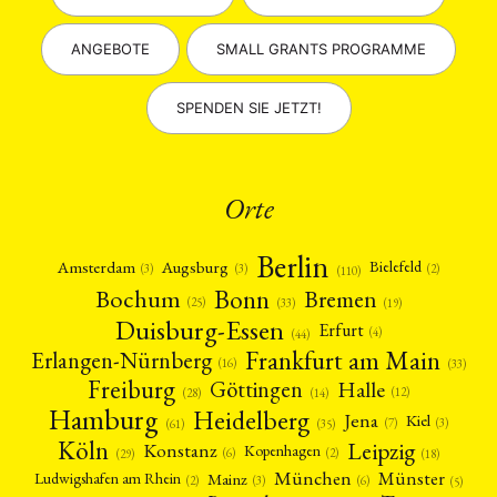
ANGEBOTE
SMALL GRANTS PROGRAMME
SPENDEN SIE JETZT!
Orte
Berlin
Amsterdam
Augsburg
Bielefeld
(2)
(3)
(3)
(110)
Bonn
Bochum
Bremen
(25)
(19)
(33)
Duisburg-Essen
Erfurt
(4)
(44)
Frankfurt am Main
Erlangen-Nürnberg
(16)
(33)
Freiburg
Halle
Göttingen
(12)
(14)
(28)
Hamburg
Heidelberg
Jena
Kiel
(3)
(7)
(61)
(35)
Köln
Leipzig
Konstanz
Kopenhagen
(2)
(6)
(18)
(29)
München
Münster
Mainz
Ludwigshafen am Rhein
(2)
(6)
(3)
(5)