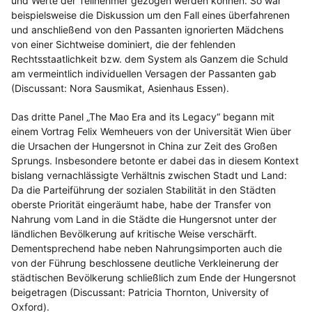
und Werte der Teilnehmer gezogen werden können. So war
beispielsweise die Diskussion um den Fall eines überfahrenen
und anschließend von den Passanten ignorierten Mädchens
von einer Sichtweise dominiert, die der fehlenden
Rechtsstaatlichkeit bzw. dem System als Ganzem die Schuld
am vermeintlich individuellen Versagen der Passanten gab
(Discussant: Nora Sausmikat, Asienhaus Essen).
Das dritte Panel „The Mao Era and its Legacy“ begann mit
einem Vortrag Felix Wemheuers von der Universität Wien über
die Ursachen der Hungersnot in China zur Zeit des Großen
Sprungs. Insbesondere betonte er dabei das in diesem Kontext
bislang vernachlässigte Verhältnis zwischen Stadt und Land:
Da die Parteiführung der sozialen Stabilität in den Städten
oberste Priorität eingeräumt habe, habe der Transfer von
Nahrung vom Land in die Städte die Hungersnot unter der
ländlichen Bevölkerung auf kritische Weise verschärft.
Dementsprechend habe neben Nahrungsimporten auch die
von der Führung beschlossene deutliche Verkleinerung der
städtischen Bevölkerung schließlich zum Ende der Hungersnot
beigetragen (Discussant: Patricia Thornton, University of
Oxford).