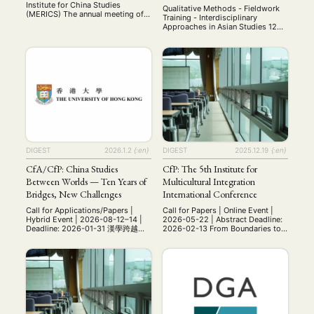
MITGLIEDSCHAFT
STUDIUM
DATENSCHUTZERKLÄRUNG
Institute for China Studies
Qualitative Methods - Fieldwork
(MERICS) The annual meeting of
Training - Interdisciplinary
MITGLIEDERBEREICH
KONTAKT
SPENDEN SIE JETZT!
the Arbeitskreis
Approaches in Asian Studies 12—
Sozialwissenschaftliche
13 June 2026 University of
Chinaforschung (ASC) was held
Würzburg, Germany Bringing
on November 27–28, 2025, at the
ENGLISH
together early-career researchers,
Mercator Institute for China
PhD students, and MA students
Studies (MERICS) in Berlin. This
working on Asia. Invited as
year’s conference brought
Keynote Speaker Univ-Prof. Dr.
together scholars to present and
Cornelia Reiher Professor of
discuss diverse research on
Japanese Studies Department of
contemporary China, including
East Asian Studies (Japanese
investigations into party-state
Studies) Free University of Berlin
capitalism, digital …
Qualitative Research …
DIGEST
2026.1.2
{:en}
DIGEST
2025.12.19
{:en}
CfA/CfP: China Studies
CfP: The 5th Institute for
Between Worlds — Ten Years of
Multicultural Integration
Bridges, New Challenges
International Conference
Call for Applications/Papers |
Call for Papers | Online Event |
Hybrid Event | 2026-08-12–14 |
2026-05-22 | Abstract Deadline:
Deadline: 2026-01-31 漢學跨越世
2026-02-13 From Boundaries to
界——十年搭橋，新的挑戰 China
Bridges: Multicultural Education
Studies Between Worlds — Ten
and the Making of Global Citizens
Years of Bridges, New Challenges
The 5th IMI Annual International
漢學跨越世界——十年搭橋，新的挑
Conference: Friday, May 22,
戰 From Classical Studies to
2026, Online Abstract
Contemporary Challenges:
Submission: February 13, 2026
Literature, History, Philosophy,
The organizing committee of the
Economics, Technology, and
Institute for Multicultural
Beyond 從古典研究到當代挑戰：文
Integration at Dongguk University,