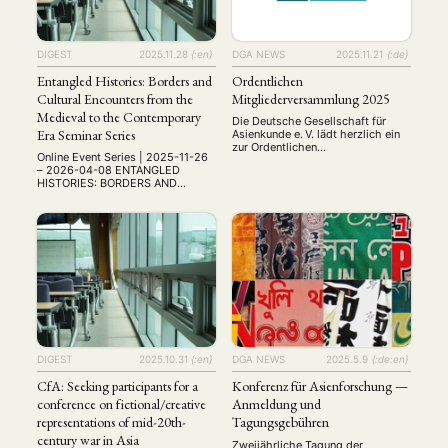
學、歷史、哲學、經濟、科技及其他
Seoul, Korea, invites …
領域 Date: August 12–14, 2026 會
議時間：2026年8月12日至14日
Venue: The University of Hong
DIGEST
2025.11.28
{:en}
DGA NEWS
2025.11.21
{:de}
Kong, School of Chinese 會議地
點：香港大學中文學院 Registration
Entangled Histories: Borders and
Ordentlichen
註冊網址: …
Cultural Encounters from the
Mitgliederversammlung 2025
Medieval to the Contemporary
Die Deutsche Gesellschaft für
Era Seminar Series
Asienkunde e. V. lädt herzlich ein
zur Ordentlichen
Online Event Series | 2025-11-26
Mitgliederversammlung 2025
– 2026-04-08 ENTANGLED
Datum: Freitag, 21. November
HISTORIES: BORDERS AND
2025 Uhrzeit: 14:00–ca. 16:00
CULTURAL ENCOUNTERS FROM
Uhr Ort: Online via Zoom Ein
THE MEDIEVAL TO THE
wichtiger Tagesordnungspunkt
CONTEMPORARY ERA Online
wird – wie gewohnt – die Wahl
Seminar Series Borders have
des neuen Vorstandes sein. Wir
shaped societies, identities, and
freuen uns über alle, die sich zur
histories across centuries. This
Wahl stellen möchten – auch
seminar series, promoted by the
Studierende und …
Faculty of Communication and the
Master’s Programme in Media and
Cultural Studies at Üsküdar
University, invites academics, …
DIGEST
2025.10.31
{:en}
DGA NEWS
2025.5.9
{:de:en}
CfA: Seeking participants for a
Konferenz für Asienforschung —
conference on fictional/creative
Anmeldung und
representations of mid-20th-
Tagungsgebühren
century war in Asia
Zweijährliche Tagung der