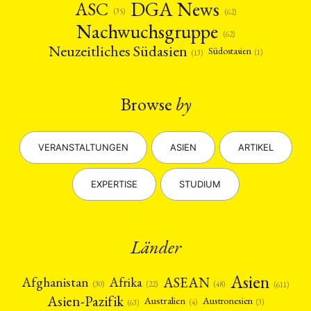
DGA News
ASC
(35)
(62)
Nachwuchsgruppe
(62)
Neuzeitliches Südasien
Südostasien
(1)
(13)
Browse
by
VERANSTALTUNGEN
ASIEN
ARTIKEL
EXPERTISE
STUDIUM
Länder
Asien
Afrika
ASEAN
Afghanistan
(22)
(30)
(48)
(611)
Asien-Pazifik
Australien
Austronesien
(4)
(3)
(63)