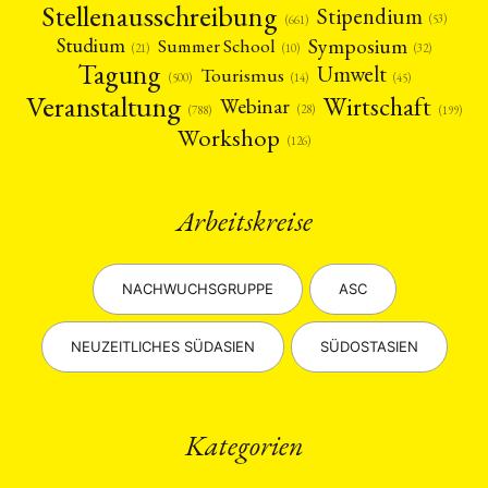
Stellenausschreibung
Stipendium
(53)
(661)
Symposium
Studium
Summer School
(21)
(10)
(32)
Tagung
Umwelt
Tourismus
(45)
(14)
(500)
Veranstaltung
Wirtschaft
Webinar
(28)
(788)
(199)
Workshop
(126)
Arbeitskreise
NACHWUCHSGRUPPE
ASC
NEUZEITLICHES SÜDASIEN
SÜDOSTASIEN
Kategorien