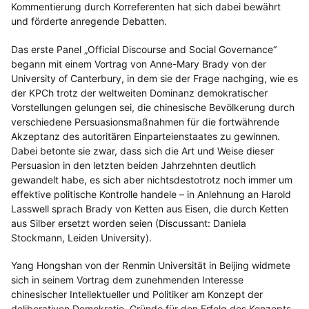
Kommentierung durch Korreferenten hat sich dabei bewährt
und förderte anregende Debatten.
Das erste Panel „Official Discourse and Social Governance“
begann mit einem Vortrag von Anne-Mary Brady von der
University of Canterbury, in dem sie der Frage nachging, wie es
der KPCh trotz der weltweiten Dominanz demokratischer
Vorstellungen gelungen sei, die chinesische Bevölkerung durch
verschiedene Persuasionsmaßnahmen für die fortwährende
Akzeptanz des autoritären Einparteienstaates zu gewinnen.
Dabei betonte sie zwar, dass sich die Art und Weise dieser
Persuasion in den letzten beiden Jahrzehnten deutlich
gewandelt habe, es sich aber nichtsdestotrotz noch immer um
effektive politische Kontrolle handele – in Anlehnung an Harold
Lasswell sprach Brady von Ketten aus Eisen, die durch Ketten
aus Silber ersetzt worden seien (Discussant: Daniela
Stockmann, Leiden University).
Yang Hongshan von der Renmin Universität in Beijing widmete
sich in seinem Vortrag dem zunehmenden Interesse
chinesischer Intellektueller und Politiker am Konzept der
deliberativen Demokratie. Gründe für den Erfolg des Konzepts