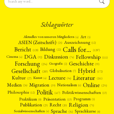
Schlagwörter
Art
Aktuelles von unseren Mitgliedern
(4)
(5)
ASIEN (Zeitschrift)
Auszeichnung
(12)
(25)
Calls for…
Bericht
Bildung
(22)
(128)
(1287)
Fellowship
DGA
Diskussion
Cinema
(4)
(92)
(74)
(111)
Forschung
Geschichte
Geografie
(2)
(93)
(234)
Gesellschaft
Hybrid
Globalisation
(7)
(172)
(283)
Literatur
Lecture
Kultur
Kunst
(4)
(27)
(94)
(261)
Online
Migration
Medien
Nationalism
(6)
(24)
(39)
(235)
Politik
Philosophie
Politikwissenschaften
(12)
(13)
(417)
Präsentation
Praktikum
Programm
(5)
(8)
(13)
Religion
Publikation
Recht
(23)
(20)
(75)
Sprache
Sprachkurse
Sozialwissenschaften
(4)
(36)
(8)