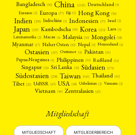
China
Bangladesch
Deutschland
(9)
(30)
(1521)
Hong Kong
Europa
Fiji
Eurasien
(3)
(2)
(37)
(96)
Indien
Indonesien
Indochina
Israel
(2)
(5)
(97)
(230)
Japan
Korea
Kambodscha
Laos
(5)
(30)
(523)
(215)
Mongolei
Malaysia
Macau
Lateinamerika
(4)
(2)
(30)
(58)
Myanmar
Nepal
Naher Osten
Neuseeland
(4)
(17)
(10)
(9)
Ostasien
Pakistan
Osttimor
(4)
(31)
(297)
Philippinen
Rußland
Papua-Neuguinea
(5)
(35)
(14)
Südasien
Singapur
Sri Lanka
(25)
(25)
(175)
Taiwan
Südostasien
Thailand
(41)
(238)
(343)
USA
Tibet
UdSSR
Uzbekistan
Vanuatu
(2)
(2)
(58)
(13)
(21)
Vietnam
Zentralasien
(46)
(43)
Mitgliedschaft
MITGLIEDSCHAFT
MITGLIEDERBEREICH