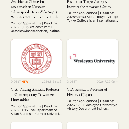
Geschichte Chinas im
Position at Tokyo College,
ostasiatischen Kontext –
Institute for Advanced Study
Schwerpunkt Korea“ (w/m/d) –
Call for Applications | Deadline:
W3 oder W1 mit Tenure Track
2026-09-30 About Tokyo College
Tokyo College is an international
Call for Applications | Deadline:
institute for advanced study
2026-10-16 Am Zentrum für
based at the University of Tokyo
Ostasienwissenschaften, Institut
(UTokyo). Our mission is to serve
für Sinologie, der Universität
as an interface between UTokyo
Heidelberg ist zum
and researchers/research
nächstmöglichen Zeitpunkt eine
institutions around the world and
Professur für „Kultur und
create a shared vision of an ideal
Geschichte Chinas im
future with people from across
ostasiatischen Kontext -
the …
Schwerpunkt Korea“ (w/m/d) W3
oder W1 mit Tenure Track zu
besetzen. Von den
Bewerber∗innen wird erwartet,
das Gebiet der Sinologie mit
einem Fokus auf …
DIGEST
NEW
2026.8.9
{:en}
DIGEST
2026.7.26
{:en}
CfA: Visiting Assistant Professor
CfA: Assistant Professor of
in Contemporary Taiwanese
History of Japan
Humanities
Call for Applications | Deadline:
2026-10-15 Wesleyan University’s
Call for Applications | Deadline:
History Department invites
2026-11-15 The Department of
applications for a tenure-track
Asian Studies at Cornell University
assistant professorship in the
welcomes applications for a
history of Japan, to begin July 1,
three-year visiting assistant
2027. Period and subfield of
professorship in contemporary
specialization are open, but the
Taiwanese humanities.