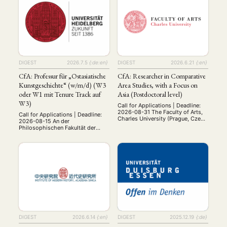
ability to teach surveys of
Candidates should engage with
premodern and modern Japan is
the culture of Taiwan from a
expected. The successful
combination of local, regional,
candidate should have a Ph.D. in
and transnational scales. The
…
position requires proficiency in
one or more Taiwanese languages
as well …
DIGEST
2026.7.5
{:de:en}
DIGEST
2026.6.21
{:en}
CfA: Professur für „Ostasiatische
CfA: Researcher in Comparative
Kunstgeschichte“ (w/m/d) (W3
Area Studies, with a Focus on
oder W1 mit Tenure Track auf
Asia (Postdoctoral level)
W3)
Call for Applications | Deadline:
2026-08-31 The Faculty of Arts,
Call for Applications | Deadline:
Charles University (Prague, Czech
2026-08-15 An der
Republic) is seeking a
Philosophischen Fakultät der
postdoctoral researcher in
Ruprecht-Karls-Universität
comparative area studies, with a
Heidelberg ist zum
focus on South Asia, East Asia
nächstmöglichen Zeitpunkt eine
and/or Southeast Asia. As part of
Professur für „Ostasiatische
the project funded by Horizon
Kunstgeschichte“ (w/m/d) (W3
Europe (ERA Chair in
oder W1 mit Tenure Track auf W3)
Multidisciplinary Area Studies,
zu besetzen. Die Professur ist am
ERA-AREAS), this post holder will
Zentrum für
…
Ostasienwissenschaften (ZO)
angesiedelt, welches zusammen
mit dem Südasieninstitut und dem
Heidelberg Center for
Transcultural Studies sowie …
DIGEST
2026.6.14
{:en}
DIGEST
2025.12.19
{:de}