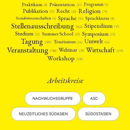
Präsentation
Praktikum
Programm
(5)
(8)
(13)
Religion
Publikation
Recht
(23)
(20)
(75)
Sprache
Sprachkurse
Sozialwissenschaften
(4)
(36)
(8)
Stellenausschreibung
Stipendium
(53)
(664)
Symposium
Studium
Summer School
(21)
(10)
(32)
Tagung
Umwelt
Tourismus
(45)
(14)
(500)
Veranstaltung
Wirtschaft
Webinar
(28)
(788)
(199)
Workshop
(126)
Arbeitskreise
NACHWUCHSGRUPPE
ASC
NEUZEITLICHES SÜDASIEN
SÜDOSTASIEN