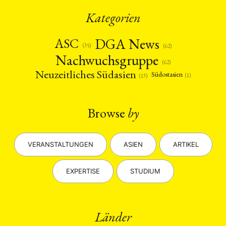
Kategorien
DGA News
ASC
(35)
(62)
Nachwuchsgruppe
(62)
Neuzeitliches Südasien
Südostasien
(1)
(13)
Browse
by
VERANSTALTUNGEN
ASIEN
ARTIKEL
EXPERTISE
STUDIUM
Länder