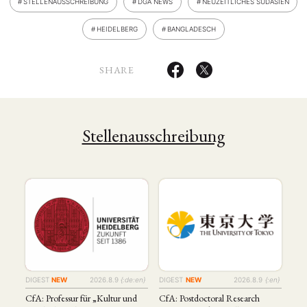
STELLENAUSSCHREIBUNG
DGA NEWS
NEUZEITLICHES SÜDASIEN
HEIDELBERG
BANGLADESCH
SHARE
Stellenausschreibung
DIGEST
NEW
2026.8.9
{:de:en}
DIGEST
NEW
2026.8.9
{:en}
CfA: Professur für „Kultur und
CfA: Postdoctoral Research