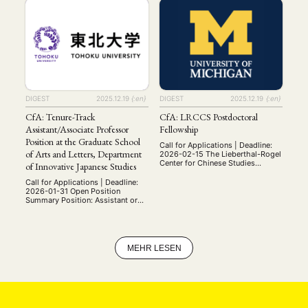
with a staff of more than 150. Its
with a staff of more than 150. Its
three departments with more than
three departments with more than
70 scholars, the unrivalled
70 scholars, the unrivalled
MITGLIEDSCHAFT
STUDIUM
DATENSCHUTZERKLÄRUNG
collections of its specialized
collections of its specialized
library and its numerous national
library and its numerous national
MITGLIEDERBEREICH
KONTAKT
SPENDEN SIE JETZT!
and international co-operations
and international co-operations
make it …
make it …
ENGLISH
DIGEST
2025.12.19
{:en}
DIGEST
2025.12.19
{:en}
CfA: Tenure-Track
CfA: LRCCS Postdoctoral
Assistant/Associate Professor
Fellowship
Position at the Graduate School
Call for Applications | Deadline:
of Arts and Letters, Department
2026-02-15 The Lieberthal-Rogel
Center for Chinese Studies
of Innovative Japanese Studies
(LRCCS) at the University of
Michigan (U-M) is pleased to
Call for Applications | Deadline:
host the LRCCS Postdoctoral
2026-01-31 Open Position
Fellowships in the Study of China.
Summary Position: Assistant or
This opportunity is open to
Associate Professor Open
scholars in the humanities or
Positions: 1 Employment Type:
social sciences conducting well-
Tenure-Track, 5-year term
designed research and writing
Location: Graduate School of Arts
projects. Each year two fellows
and Letters, Tohoku University,
MEHR LESEN
are …
Sendai, Miyagi Qualifications:
Ph.D. at the time of appointment
Outstanding achievements in the
field of Japanese Studies Ability
to communicate effectively in
both English …