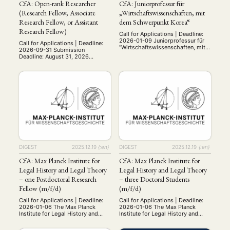
CfA: Open-rank Researcher
CfA: Juniorprofessur für
(Research Fellow, Associate
„Wirtschaftswissenschaften, mit
Research Fellow, or Assistant
dem Schwerpunkt Korea“
Research Fellow)
Call for Applications | Deadline:
2026-01-09 Juniorprofessur für
Call for Applications | Deadline:
"Wirtschaftswissenschaften, mit
NEWS
ASIEN
ARBEITSKREISE
VERANSTALTUNGEN
EXPERTISE
2026-09-31 Submission
dem Schwerpunkt Korea" Bes.-Gr.
Deadline: August 31, 2026
W1 LBesO W - mit Tenure-Track
ANGEBOTE
Position: Open-rank Researcher
nach W2 Besetzungszeitpunkt
(Research Fellow, Associate
nächstmöglich Arbeitszeit 41 Std.
ANTRAG AUF EINEN SMALL GRANT DER DGA
MITGLIEDERBEREICH
DIE DGA
Research Fellow, or Assistant
(100%) Ihre
Research Fellow). This is a
Aufgabenschwerpunkte Das
tenure-track research position
MITGLIEDSCHAFT
Konzept der
(ranks corresponding to full
Ostasienwissenschaften an der
professor, associate professor, or
Universität Duisburg-Essen
assistant professor in the
Aktuelles von unseren Mitgliedern
Art
ASIEN (Zeitschrift)
(4)
(5)
(25)
verbindet
university system) exempt from
Auszeichnung
Bericht
Bildung
Calls for…
regionalwissenschaftliche
(12)
(128)
(22)
(1291)
teaching duties. Field: Modern
Forschung und Lehre mit Theorien
Cinema
DGA
Diskussion
Fellowship
Forschung
History. Qualifications: Applicants
(4)
(92)
(74)
(111)
(234)
und Methoden der Wirtschafts-
must hold a …
Geografie
Geschichte
Gesellschaft
Globalisation
und Sozialwissenschaften. Die
(2)
(93)
(283)
(7)
DIGEST
2025.12.19
{:en}
DIGEST
2025.12.19
{:en}
Wissenschaftlerinnen und
Hybrid
Kultur
Kunst
Lecture
Literatur
(172)
(27)
(4)
(94)
(261)
Wissenschaftler …
Medien
Migration
Nationalism
Online
CfA: Max Planck Institute for
CfA: Max Planck Institute for
(24)
(39)
(6)
(235)
Philosophie
Politik
Politikwissenschaften
Praktikum
Legal History and Legal Theory
Legal History and Legal Theory
(12)
(417)
(13)
(8)
Präsentation
Programm
Publikation
Recht
– one Postdoctoral Research
– three Doctoral Students
(13)
(5)
(23)
(20)
Religion
Sozialwissenschaften
Sprache
Sprachkurse
Fellow (m/f/d)
(m/f/d)
(75)
(4)
(36)
(8)
Stellenausschreibung
Stipendium
Studium
(664)
(53)
(21)
Call for Applications | Deadline:
Call for Applications | Deadline:
Summer School
Symposium
Tagung
Tourismus
2026-01-06 The Max Planck
2026-01-06 The Max Planck
(10)
(32)
(500)
(14)
Institute for Legal History and
Institute for Legal History and
Umwelt
Veranstaltung
Webinar
Wirtschaft
(45)
(788)
(28)
(199)
Legal Theory in Frankfurt/Main is
Legal Theory in Frankfurt/Main is
Workshop
a world leading research institute
a world leading research institute
(126)