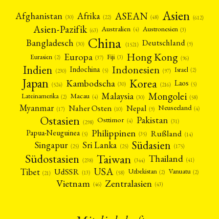
Asien
Afrika
ASEAN
Afghanistan
(22)
(30)
(48)
(612)
Asien-Pazifik
Australien
Austronesien
(4)
(3)
(63)
China
Bangladesch
Deutschland
(9)
(30)
(1521)
Hong Kong
Europa
Fiji
Eurasien
(3)
(2)
(37)
(96)
Indien
Indonesien
Indochina
Israel
(2)
(5)
(97)
(230)
Japan
Korea
Kambodscha
Laos
(5)
(30)
(524)
(216)
Mongolei
Malaysia
Macau
Lateinamerika
(4)
(2)
(30)
(58)
Myanmar
Nepal
Naher Osten
Neuseeland
(4)
(17)
(10)
(9)
Ostasien
Pakistan
Osttimor
(4)
(31)
(298)
Philippinen
Rußland
Papua-Neuguinea
(5)
(35)
(14)
Südasien
Singapur
Sri Lanka
(25)
(25)
(175)
Taiwan
Südostasien
Thailand
(41)
(238)
(344)
USA
Tibet
UdSSR
Uzbekistan
Vanuatu
(2)
(2)
(58)
(13)
(21)
Vietnam
Zentralasien
(46)
(43)