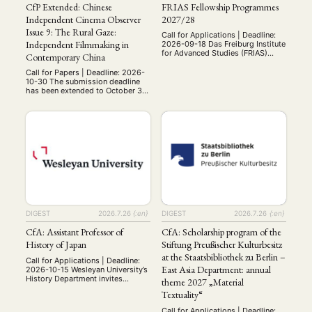
Workshop
(126)
CfP Extended: Chinese
FRIAS Fellowship Programmes
Independent Cinema Observer
2027/28
Issue 9: The Rural Gaze:
Call for Applications | Deadline:
MITGLIEDSCHAFT
STUDIUM
DATENSCHUTZERKLÄRUNG
Independent Filmmaking in
2026-09-18 Das Freiburg Institute
for Advanced Studies (FRIAS)
MITGLIEDERBEREICH
KONTAKT
SPENDEN SIE JETZT!
Contemporary China
schreibt für das Akademische
Jahr 2027/28 wieder Fellowships
Call for Papers | Deadline: 2026-
für promovierte und habilitierte
10-30 The submission deadline
ENGLISH
Wissenschaftlter:innen aller
has been extended to October 30,
Disziplinen aus. Wir wären
2026. We continue to welcome
dankbar, wenn Sie das Programm
new submissions from scholars
in den Netzwerken Ihres
working on rural China,
Fachbereichs bekannt machen
independent cinema,
könnten. Gerne können Sie auch
documentary, ethnography,
unsere Posts in den sozialen
religion, ecology, gender, and
Medien am …
related topics. This special issue
invites critical and creative
contributions that explore how
Chinese independent cinema
engages with the …
DIGEST
2026.7.26
{:en}
DIGEST
2026.7.26
{:en}
CfA: Assistant Professor of
CfA: Scholarship program of the
History of Japan
Stiftung Preußischer Kulturbesitz
at the Staatsbibliothek zu Berlin –
Call for Applications | Deadline:
East Asia Department: annual
2026-10-15 Wesleyan University’s
History Department invites
theme 2027 „Material
applications for a tenure-track
Textuality“
assistant professorship in the
history of Japan, to begin July 1,
Call for Applications | Deadline: