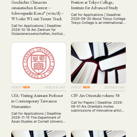
Geschichte Chinas im
Position at Tokyo College,
ostasiatischen Kontext –
Institute for Advanced Study
Schwerpunkt Korea“ (w/m/d) –
Call for Applications | Deadline:
W3 oder W1 mit Tenure Track
2026-09-30 About Tokyo College
Tokyo College is an international
Call for Applications | Deadline:
institute for advanced study
2026-10-16 Am Zentrum für
based at the University of Tokyo
Ostasienwissenschaften, Institut
(UTokyo). Our mission is to serve
für Sinologie, der Universität
as an interface between UTokyo
Heidelberg ist zum
and researchers/research
nächstmöglichen Zeitpunkt eine
institutions around the world and
Professur für „Kultur und
create a shared vision of an ideal
Geschichte Chinas im
future with people from across
ostasiatischen Kontext -
the …
Schwerpunkt Korea“ (w/m/d) W3
oder W1 mit Tenure Track zu
besetzen. Von den
Bewerber∗innen wird erwartet,
das Gebiet der Sinologie mit
einem Fokus auf …
DIGEST
NEW
2026.8.9
{:en}
DIGEST
NEW
2026.8.9
{:en}
CfA: Visiting Assistant Professor
CfP: Ars Orientalis volume 58
in Contemporary Taiwanese
Call for Papers | Deadline: 2026-
Humanities
09-01 Ars Orientalis invites
submissions of innovative articles
Call for Applications | Deadline:
on the arts of the broad
2026-11-15 The Department of
geographic area of Asia, from the
Asian Studies at Cornell University
ancient period to the
welcomes applications for a
contemporary. We seek original,
three-year visiting assistant
previously unpublished work that
professorship in contemporary
reflects insightful interventions,