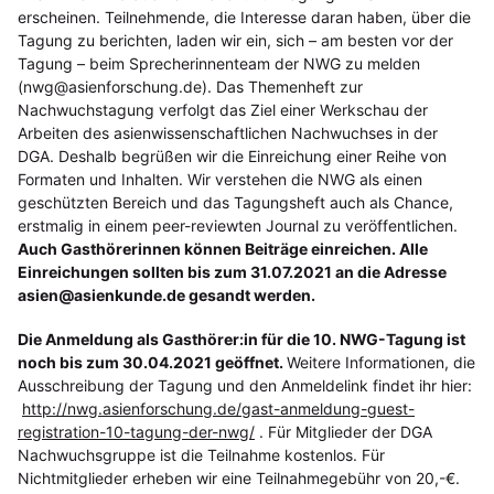
erscheinen. Teilnehmende, die Interesse daran haben, über die
Tagung zu berichten, laden wir ein, sich – am besten vor der
Tagung – beim Sprecherinnenteam der NWG zu melden
(nwg@asienforschung.de). Das Themenheft zur
Nachwuchstagung verfolgt das Ziel einer Werkschau der
Arbeiten des asienwissenschaftlichen Nachwuchses in der
DGA. Deshalb begrüßen wir die Einreichung einer Reihe von
Formaten und Inhalten. Wir verstehen die NWG als einen
geschützten Bereich und das Tagungsheft auch als Chance,
erstmalig in einem peer-reviewten Journal zu veröffentlichen.
Auch Gasthörerinnen können Beiträge einreichen. Alle
Einreichungen sollten bis zum 31.07.2021 an die Adresse
asien@asienkunde.de gesandt werden.
Die Anmeldung als Gasthörer:in für die 10. NWG-Tagung ist
noch bis zum 30.04.2021 geöffnet.
Weitere Informationen, die
Ausschreibung der Tagung und den Anmeldelink findet ihr hier:
http://nwg.asienforschung.de/gast-anmeldung-guest-
registration-10-tagung-der-nwg/
. Für Mitglieder der DGA
Nachwuchsgruppe ist die Teilnahme kostenlos. Für
Nichtmitglieder erheben wir eine Teilnahmegebühr von 20,-€.