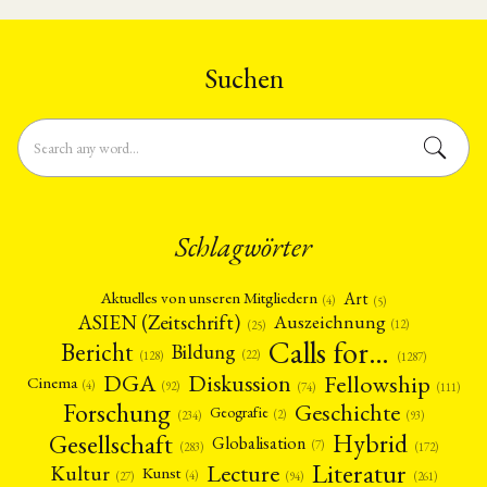
Dumont (Université Paris
Cité/CRCAO) Throughout the
history of the People's Republic
of China, …
Suchen
Schlagwörter
Art
Aktuelles von unseren Mitgliedern
(4)
(5)
ASIEN (Zeitschrift)
Auszeichnung
(12)
(25)
Calls for…
Bericht
Bildung
(22)
(128)
(1287)
Fellowship
DGA
Diskussion
Cinema
(4)
(92)
(74)
(111)
Forschung
Geschichte
Geografie
(2)
(93)
(234)
Gesellschaft
Hybrid
Globalisation
(7)
(172)
(283)
Literatur
Lecture
Kultur
Kunst
(4)
(27)
(94)
(261)