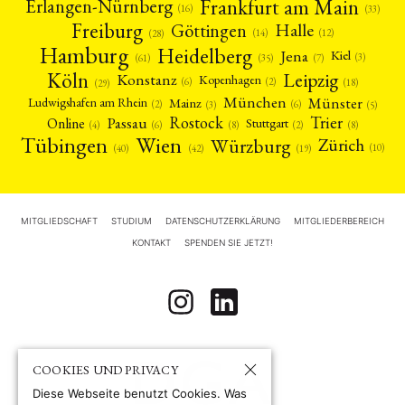
Frankfurt am Main
Erlangen-Nürnberg
(16)
(33)
Freiburg
Halle
Göttingen
(12)
(14)
(28)
Hamburg
Heidelberg
Jena
Kiel
(3)
(7)
(61)
(35)
Köln
Leipzig
Konstanz
Kopenhagen
(2)
(6)
(18)
(29)
München
Münster
Mainz
Ludwigshafen am Rhein
(2)
(6)
(3)
(5)
Rostock
Trier
Passau
Online
Stuttgart
(2)
(6)
(4)
(8)
(8)
Tübingen
Wien
Würzburg
Zürich
(10)
(42)
(40)
(19)
MITGLIEDSCHAFT
STUDIUM
DATENSCHUTZERKLÄRUNG
MITGLIEDERBEREICH
KONTAKT
SPENDEN SIE JETZT!
COOKIES UND PRIVACY
Diese Webseite benutzt Cookies. Was