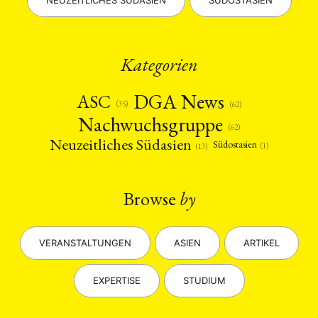
NEUZEITLICHES SÜDASIEN
SÜDOSTASIEN
Kategorien
DGA News
ASC
(35)
(62)
Nachwuchsgruppe
(62)
Neuzeitliches Südasien
Südostasien
(1)
(13)
Browse
by
VERANSTALTUNGEN
ASIEN
ARTIKEL
EXPERTISE
STUDIUM