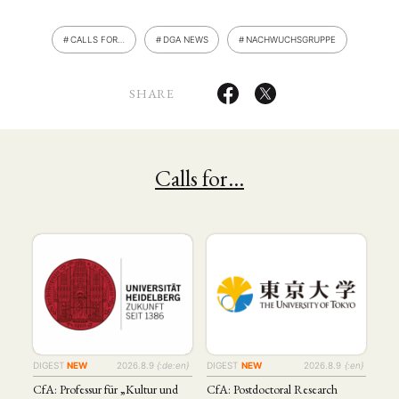
CALLS FOR…
DGA NEWS
NACHWUCHSGRUPPE
SHARE
Calls for…
DIGEST
NEW
2026.8.9
{:de:en}
DIGEST
NEW
2026.8.9
{:en}
CfA: Professur für „Kultur und
CfA: Postdoctoral Research