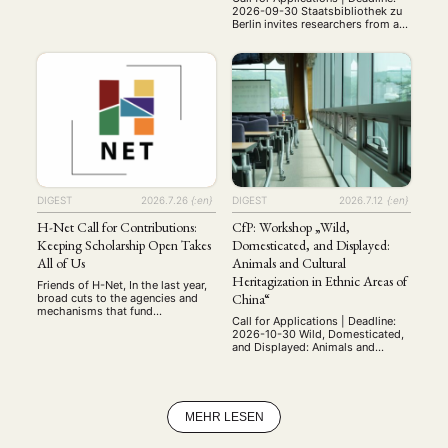
2027. Period and subfield of
2026-09-30 Staatsbibliothek zu
specialization are open, but the
Berlin invites researchers from all
ability to teach surveys of
over the world to apply for a
premodern and modern Japan is
research grant in 2027 within the
expected. The successful
framework of the Grant
candidate should have a Ph.D. in
Programme of the Stiftung
…
Preußischer Kulturbesitz (SPK).
The scholarships are available for
research in Berlin with the
extensive collections of
Staatsbibliothek zu Berlin, such
as …
DIGEST
2026.7.26
{:en}
DIGEST
2026.7.12
{:en}
H-Net Call for Contributions:
CfP: Workshop „Wild,
Keeping Scholarship Open Takes
Domesticated, and Displayed:
All of Us
Animals and Cultural
Heritagization in Ethnic Areas of
Friends of H-Net, In the last year,
China“
broad cuts to the agencies and
mechanisms that fund
Call for Applications | Deadline:
scholarship in the U.S., have
2026-10-30 Wild, Domesticated,
crippled the work of scholars. But
and Displayed: Animals and
in solidarity, we have collectively
Cultural Heritagization in Ethnic
come together and developed
Areas of China International
ways to carry on that work
Workshop 28 May 2027 Paris,
Successful teams capable of
France (on site and online via
overcoming adversity are more
Zoom) Organizers: Valentina Punzi
than a collection of talent …
MEHR LESEN
(École pratique des hautes
études/CRCAO) and Aurore