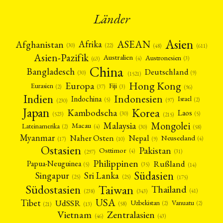
Länder
Asien
Afrika
ASEAN
Afghanistan
(22)
(30)
(48)
(611)
Asien-Pazifik
Australien
Austronesien
(4)
(3)
(63)
China
Bangladesch
Deutschland
(9)
(30)
(1521)
Hong Kong
Europa
Fiji
Eurasien
(3)
(2)
(37)
(96)
Indien
Indonesien
Indochina
Israel
(2)
(5)
(97)
(230)
Japan
Korea
Kambodscha
Laos
(5)
(30)
(523)
(215)
Mongolei
Malaysia
Macau
Lateinamerika
(4)
(2)
(30)
(58)
Myanmar
Nepal
Naher Osten
Neuseeland
(4)
(17)
(10)
(9)
Ostasien
Pakistan
Osttimor
(4)
(31)
(297)
Philippinen
Rußland
Papua-Neuguinea
(5)
(35)
(14)
Südasien
Singapur
Sri Lanka
(25)
(25)
(175)
Taiwan
Südostasien
Thailand
(41)
(238)
(343)
USA
Tibet
UdSSR
Uzbekistan
Vanuatu
(2)
(2)
(58)
(13)
(21)
Vietnam
Zentralasien
(46)
(43)