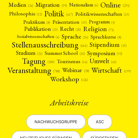
Online
Migration
Medien
Nationalism
(6)
(24)
(39)
(235)
Politik
Philosophie
Politikwissenschaften
(12)
(13)
(417)
Präsentation
Praktikum
Programm
(5)
(8)
(13)
Religion
Publikation
Recht
(23)
(20)
(75)
Sprache
Sprachkurse
Sozialwissenschaften
(4)
(36)
(8)
Stellenausschreibung
Stipendium
(53)
(661)
Symposium
Studium
Summer School
(21)
(10)
(32)
Tagung
Umwelt
Tourismus
(45)
(14)
(500)
Veranstaltung
Wirtschaft
Webinar
(28)
(788)
(199)
Workshop
(126)
Arbeitskreise
NACHWUCHSGRUPPE
ASC