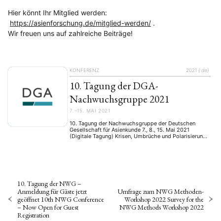
Hier könnt Ihr Mitglied werden:
https://asienforschung.de/mitglied-werden/
.
Wir freuen uns auf zahlreiche Beiträge!
KONFERENZ
2021
{:de}
10. Tagung der DGA-
Nachwuchsgruppe 2021
7.–15. MAI 2021
10. Tagung der Nachwuchsgruppe der Deutschen
Gesellschaft für Asienkunde 7., 8., 15. Mai 2021
(Digitale Tagung) Krisen, Umbrüche und Polarisierung
stellen unsere Welt vor immer neue Herausforderungen,
verlangen Lösungen und führen zu neuen Prozessen.
Gerade im letzten Jahr haben wir vielfach gesehen,
wie schnell und drastisch sich gesellschaftliche
Ordnungen ändern können. Die SARS-CoV-2-Pandemie
hat nicht …
10. Tagung der NWG –
Anmeldung für Gäste jetzt
Umfrage zum NWG Methoden-
geöffnet 10th NWG Conference
Workshop 2022 Survey for the
– Now Open for Guest
NWG Methods Workshop 2022
Registration