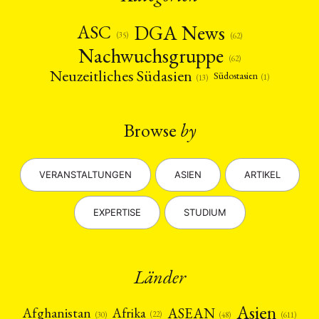
DGA News
ASC
(35)
(62)
Nachwuchsgruppe
(62)
Neuzeitliches Südasien
Südostasien
(1)
(13)
Browse
by
VERANSTALTUNGEN
ASIEN
ARTIKEL
EXPERTISE
STUDIUM
Länder
Asien
Afrika
ASEAN
Afghanistan
(22)
(30)
(48)
(611)