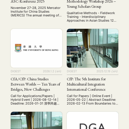
ASC-Konferenz 2025
Methodology Workshop 2026 –
Young Scholars Group
November 27-28, 2025 Mercator
Institute for China Studies
Qualitative Methods - Fieldwork
(MERICS) The annual meeting of
Training - Interdisciplinary
the Arbeitskreis
Approaches in Asian Studies 12—
Sozialwissenschaftliche
13 June 2026 University of
Chinaforschung (ASC) was held
Würzburg, Germany Bringing
on November 27–28, 2025, at the
together early-career researchers,
Mercator Institute for China
PhD students, and MA students
Studies (MERICS) in Berlin. This
working on Asia. Invited as
year’s conference brought
Keynote Speaker Univ-Prof. Dr.
together scholars to present and
Cornelia Reiher Professor of
discuss diverse research on
Japanese Studies Department of
contemporary China, including
East Asian Studies (Japanese
investigations into party-state
Studies) Free University of Berlin
capitalism, digital …
Qualitative Research …
DIGEST
2026.1.2
{:en}
DIGEST
2025.12.19
{:en}
CfA/CfP: China Studies
CfP: The 5th Institute for
Between Worlds — Ten Years of
Multicultural Integration
Bridges, New Challenges
International Conference
Call for Applications/Papers |
Call for Papers | Online Event |
Hybrid Event | 2026-08-12–14 |
2026-05-22 | Abstract Deadline:
Deadline: 2026-01-31 漢學跨越世
2026-02-13 From Boundaries to
界——十年搭橋，新的挑戰 China
Bridges: Multicultural Education
Studies Between Worlds — Ten
and the Making of Global Citizens
Years of Bridges, New Challenges
The 5th IMI Annual International
漢學跨越世界——十年搭橋，新的挑
Conference: Friday, May 22,
戰 From Classical Studies to
2026, Online Abstract
Contemporary Challenges:
Submission: February 13, 2026