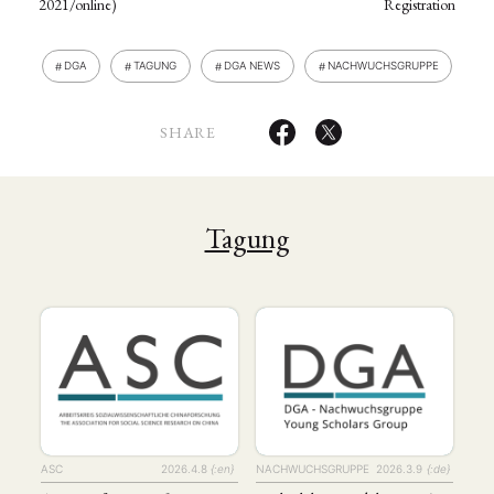
2021/online)
Registration
DGA
TAGUNG
DGA NEWS
NACHWUCHSGRUPPE
SHARE
Tagung
ASC
2026.4.8
{:en}
NACHWUCHSGRUPPE
2026.3.9
{:de}