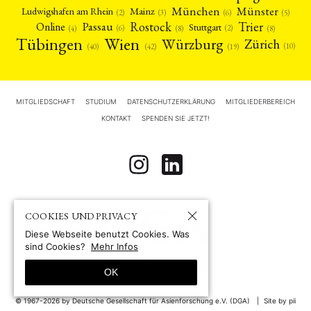
München
Münster
Mainz
Ludwigshafen am Rhein
(2)
(6)
(3)
(5)
Rostock
Trier
Passau
Online
Stuttgart
(2)
(6)
(4)
(8)
(8)
Tübingen
Wien
Würzburg
Zürich
(10)
(42)
(40)
(19)
MITGLIEDSCHAFT
STUDIUM
DATENSCHUTZERKLÄRUNG
MITGLIEDERBEREICH
KONTAKT
SPENDEN SIE JETZT!
COOKIES UND PRIVACY
Diese Webseite benutzt Cookies. Was
sind Cookies?
Mehr Infos
OK
© 1967-2026 by
Deutsche Gesellschaft für Asienforschung e.V. (DGA)
Site by pii