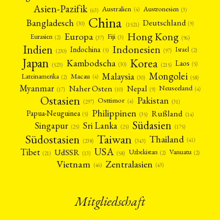
Asien-Pazifik
Australien
Austronesien
(4)
(3)
(63)
China
Bangladesch
Deutschland
(9)
(30)
(1521)
Hong Kong
Europa
Fiji
Eurasien
(3)
(2)
(37)
(96)
Indien
Indonesien
Indochina
Israel
(2)
(5)
(97)
(230)
Japan
Korea
Kambodscha
Laos
(5)
(30)
(523)
(215)
Mongolei
Malaysia
Macau
Lateinamerika
(4)
(2)
(30)
(58)
Myanmar
Nepal
Naher Osten
Neuseeland
(4)
(17)
(10)
(9)
Ostasien
Pakistan
Osttimor
(4)
(31)
(297)
Philippinen
Rußland
Papua-Neuguinea
(5)
(35)
(14)
Südasien
Singapur
Sri Lanka
(25)
(25)
(175)
Taiwan
Südostasien
Thailand
(41)
(238)
(343)
USA
Tibet
UdSSR
Uzbekistan
Vanuatu
(2)
(2)
(58)
(13)
(21)
Vietnam
Zentralasien
(46)
(43)
Mitgliedschaft