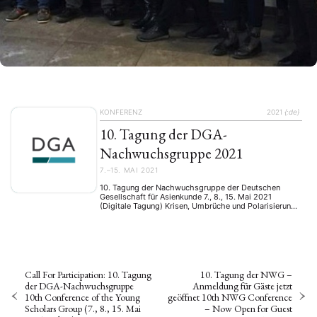
KONFERENZ
2021
{:de}
10. Tagung der DGA-
Nachwuchsgruppe 2021
7.–15. MAI 2021
10. Tagung der Nachwuchsgruppe der Deutschen
Gesellschaft für Asienkunde 7., 8., 15. Mai 2021
(Digitale Tagung) Krisen, Umbrüche und Polarisierung
stellen unsere Welt vor immer neue Herausforderungen,
verlangen Lösungen und führen zu neuen Prozessen.
Gerade im letzten Jahr haben wir vielfach gesehen,
wie schnell und drastisch sich gesellschaftliche
Ordnungen ändern können. Die SARS-CoV-2-Pandemie
hat nicht …
Call For Participation: 10. Tagung
10. Tagung der NWG –
der DGA-Nachwuchsgruppe
Anmeldung für Gäste jetzt
10th Conference of the Young
geöffnet 10th NWG Conference
Scholars Group (7., 8., 15. Mai
– Now Open for Guest