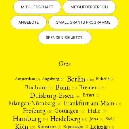
MITGLIEDSCHAFT
MITGLIEDERBEREICH
ANGEBOTE
SMALL GRANTS PROGRAMME
SPENDEN SIE JETZT!
Orte
Berlin
Amsterdam
Augsburg
Bielefeld
(2)
(3)
(3)
(110)
Bonn
Bochum
Bremen
(25)
(19)
(33)
Duisburg-Essen
Erfurt
(4)
(44)
Frankfurt am Main
Erlangen-Nürnberg
(16)
(33)
Freiburg
Halle
Göttingen
(12)
(14)
(28)
Hamburg
Heidelberg
Jena
Kiel
(3)
(7)
(61)
(35)
Köln
Leipzig
Konstanz
Kopenhagen
(2)
(6)
(18)
(29)