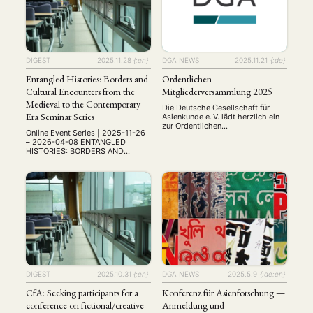
Literature, History, Philosophy,
The organizing committee of the
Economics, Technology, and
Institute for Multicultural
Beyond 從古典研究到當代挑戰：文
Integration at Dongguk University,
學、歷史、哲學、經濟、科技及其他
Seoul, Korea, invites …
領域 Date: August 12–14, 2026 會
議時間：2026年8月12日至14日
Venue: The University of Hong
DIGEST
2025.11.28
{:en}
DGA NEWS
2025.11.21
{:de}
Kong, School of Chinese 會議地
點：香港大學中文學院 Registration
Entangled Histories: Borders and
Ordentlichen
註冊網址: …
Cultural Encounters from the
Mitgliederversammlung 2025
Medieval to the Contemporary
Die Deutsche Gesellschaft für
Era Seminar Series
Asienkunde e. V. lädt herzlich ein
zur Ordentlichen
Online Event Series | 2025-11-26
Mitgliederversammlung 2025
– 2026-04-08 ENTANGLED
Datum: Freitag, 21. November
HISTORIES: BORDERS AND
2025 Uhrzeit: 14:00–ca. 16:00
CULTURAL ENCOUNTERS FROM
Uhr Ort: Online via Zoom Ein
THE MEDIEVAL TO THE
wichtiger Tagesordnungspunkt
CONTEMPORARY ERA Online
wird – wie gewohnt – die Wahl
Seminar Series Borders have
des neuen Vorstandes sein. Wir
shaped societies, identities, and
freuen uns über alle, die sich zur
histories across centuries. This
Wahl stellen möchten – auch
seminar series, promoted by the
Studierende und …
Faculty of Communication and the
Master’s Programme in Media and
Cultural Studies at Üsküdar
University, invites academics, …
DIGEST
2025.10.31
{:en}
DGA NEWS
2025.5.9
{:de:en}
CfA: Seeking participants for a
Konferenz für Asienforschung —
conference on fictional/creative
Anmeldung und