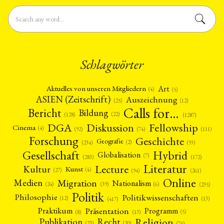
Schlagwörter
Art
Aktuelles von unseren Mitgliedern
(4)
(5)
ASIEN (Zeitschrift)
Auszeichnung
(12)
(25)
Calls for…
Bericht
Bildung
(22)
(128)
(1287)
Fellowship
DGA
Diskussion
Cinema
(4)
(92)
(74)
(111)
Forschung
Geschichte
Geografie
(2)
(93)
(234)
Gesellschaft
Hybrid
Globalisation
(7)
(172)
(283)
Literatur
Lecture
Kultur
Kunst
(4)
(27)
(94)
(261)
Online
Migration
Medien
Nationalism
(6)
(24)
(39)
(235)
Politik
Philosophie
Politikwissenschaften
(12)
(13)
(417)
Präsentation
Praktikum
Programm
(5)
(8)
(13)
Religion
Publikation
Recht
(23)
(20)
(75)