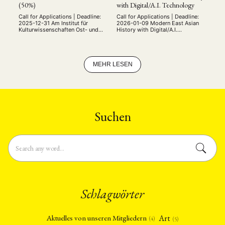
(50%)
with Digital/A.I. Technology
Call for Applications | Deadline:
Call for Applications | Deadline:
2025-12-31 Am Institut für
2026-01-09 Modern East Asian
Kulturwissenschaften Ost- und
History with Digital/A.I.
Südasiens, Lehrstuhl für
Technology (Tenure-Track,
Kulturgeschichte Ostasiens, der
F0249A) Department of History,
Julius-Maximilians-Universität
College of Arts and Letters Old
Würzburg ist zum 01.04.2026 eine
Dominion University The
halbe Stelle (50%) als Lektor
Department of History at Old
MEHR LESEN
(m/w/d) für Chinesisch zu
Dominion University invites
besetzen. Sie unterrichten
applications for a tenure-track
chinesische Sprache für Anfänger
assistant professor of modern
und Fortgeschrittene im Umfang
East Asian history and digital
von 9 SWS in den Studiengängen
technology to begin July 2026.
Modern China B.A., East Asia …
This is …
Suchen
Schlagwörter
Art
Aktuelles von unseren Mitgliedern
(4)
(5)