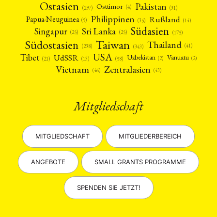
Ostasien
Pakistan
Osttimor
(4)
(31)
(297)
Philippinen
Rußland
Papua-Neuguinea
(5)
(35)
(14)
Südasien
Singapur
Sri Lanka
(25)
(25)
(175)
Taiwan
Südostasien
Thailand
(41)
(238)
(343)
USA
Tibet
UdSSR
Uzbekistan
Vanuatu
(2)
(2)
(58)
(13)
(21)
Vietnam
Zentralasien
(46)
(43)
Mitgliedschaft
MITGLIEDSCHAFT
MITGLIEDERBEREICH
ANGEBOTE
SMALL GRANTS PROGRAMME
SPENDEN SIE JETZT!