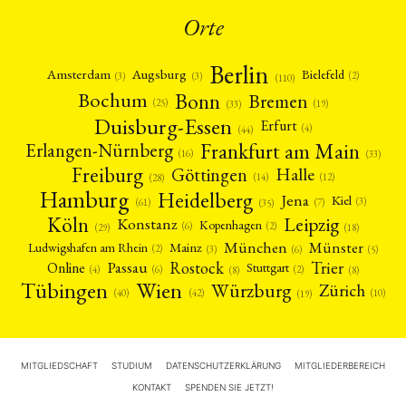
Orte
Berlin
Amsterdam
Augsburg
Bielefeld
(2)
(3)
(3)
(110)
Bonn
Bochum
Bremen
(25)
(19)
(33)
Duisburg-Essen
Erfurt
(4)
(44)
Frankfurt am Main
Erlangen-Nürnberg
(16)
(33)
Freiburg
Halle
Göttingen
(12)
(14)
(28)
Hamburg
Heidelberg
Jena
Kiel
(3)
(7)
(61)
(35)
Köln
Leipzig
Konstanz
Kopenhagen
(2)
(6)
(18)
(29)
München
Münster
Mainz
Ludwigshafen am Rhein
(2)
(6)
(3)
(5)
Rostock
Trier
Passau
Online
Stuttgart
(2)
(6)
(4)
(8)
(8)
Tübingen
Wien
Würzburg
Zürich
(10)
(42)
(40)
(19)
MITGLIEDSCHAFT
STUDIUM
DATENSCHUTZERKLÄRUNG
MITGLIEDERBEREICH
KONTAKT
SPENDEN SIE JETZT!