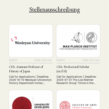
Stellenausschreibung
DIGEST
2026.7.26
{:en}
DIGEST
2026.7.12
{:en}
CfA: Assistant Professor of
CfA: Predoctoral Scholar
History of Japan
(m/f/d)
Call for Applications | Deadline:
Call for Applications | Deadline:
2026-10-15 Wesleyan University’s
2026-07-31 The Lise Meitner
History Department invites
Research Group “China in the
applications for a tenure-track
Global System of Science” in
assistant professorship in the
Berlin seeks to appoint a
history of Japan, to begin July 1,
Predoctoral Scholar (m/f/d) –75%
2027. Period and subfield of
E13, 3 years with possible
specialization are open, but the
extension, from 15 Oct 2026– to
ability to teach surveys of
join the research project
premodern and modern Japan is
“Scientific Empire: Infrastructure
expected. The successful
Control and Ideational Binding in