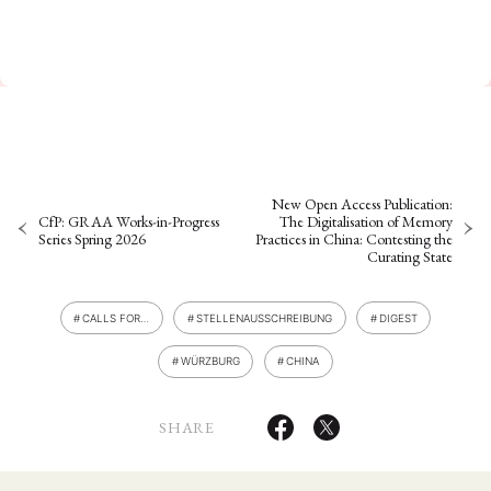
New Open Access Publication:
CfP: GRAA Works-in-Progress
The Digitalisation of Memory
Series Spring 2026
Practices in China: Contesting the
Curating State
CALLS FOR…
STELLENAUSSCHREIBUNG
DIGEST
WÜRZBURG
CHINA
SHARE