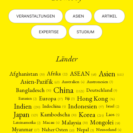
VERANSTALTUNGEN
ASIEN
ARTIKEL
EXPERTISE
STUDIUM
Länder
Asien
Afrika
ASEAN
Afghanistan
(22)
(30)
(48)
(611)
Asien-Pazifik
Australien
Austronesien
(4)
(3)
(63)
China
Bangladesch
Deutschland
(9)
(30)
(1521)
Hong Kong
Europa
Fiji
Eurasien
(3)
(2)
(37)
(96)
Indien
Indonesien
Indochina
Israel
(2)
(5)
(97)
(230)
Japan
Korea
Kambodscha
Laos
(5)
(30)
(523)
(215)
Mongolei
Malaysia
Macau
Lateinamerika
(4)
(2)
(30)
(58)
Myanmar
Nepal
Naher Osten
Neuseeland
(4)
(17)
(10)
(9)