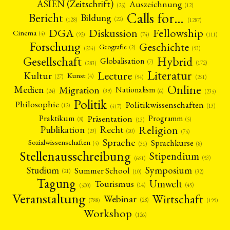
ASIEN (Zeitschrift)
Auszeichnung
(12)
(25)
Calls for…
Bericht
Bildung
(22)
(128)
(1287)
Fellowship
DGA
Diskussion
Cinema
(4)
(92)
(74)
(111)
Forschung
Geschichte
Geografie
(2)
(93)
(234)
Gesellschaft
Hybrid
Globalisation
(7)
(172)
(283)
Literatur
Lecture
Kultur
Kunst
(4)
(27)
(94)
(261)
Online
Migration
Medien
Nationalism
(6)
(24)
(39)
(235)
Politik
Philosophie
Politikwissenschaften
(12)
(13)
(417)
Präsentation
Praktikum
Programm
(5)
(8)
(13)
Religion
Publikation
Recht
(23)
(20)
(75)
Sprache
Sprachkurse
Sozialwissenschaften
(4)
(36)
(8)
Stellenausschreibung
Stipendium
(53)
(661)
Symposium
Studium
Summer School
(21)
(10)
(32)
Tagung
Umwelt
Tourismus
(45)
(14)
(500)
Veranstaltung
Wirtschaft
Webinar
(28)
(788)
(199)
Workshop
(126)