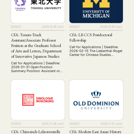
library and its numerous national
library and its numerous national
and international co-operations
and international co-operations
make it …
make it …
DIGEST
2025.12.19
{:en}
DIGEST
2025.12.19
{:en}
CfA: Tenure-Track
CfA: LRCCS Postdoctoral
Assistant/Associate Professor
Fellowship
Position at the Graduate School
Call for Applications | Deadline:
of Arts and Letters, Department
2026-02-15 The Lieberthal-Rogel
Center for Chinese Studies
of Innovative Japanese Studies
(LRCCS) at the University of
Michigan (U-M) is pleased to
Call for Applications | Deadline:
host the LRCCS Postdoctoral
2026-01-31 Open Position
Fellowships in the Study of China.
Summary Position: Assistant or
This opportunity is open to
Associate Professor Open
scholars in the humanities or
Positions: 1 Employment Type:
social sciences conducting well-
Tenure-Track, 5-year term
designed research and writing
Location: Graduate School of Arts
projects. Each year two fellows
and Letters, Tohoku University,
are …
Sendai, Miyagi Qualifications:
Ph.D. at the time of appointment
Outstanding achievements in the
field of Japanese Studies Ability
to communicate effectively in
both English …
DIGEST
2025.11.28
{:en}
DIGEST
2025.11.21
{:en}
CfA: Chinesisch-Lektorenstelle
CfA: Modern East Asian History