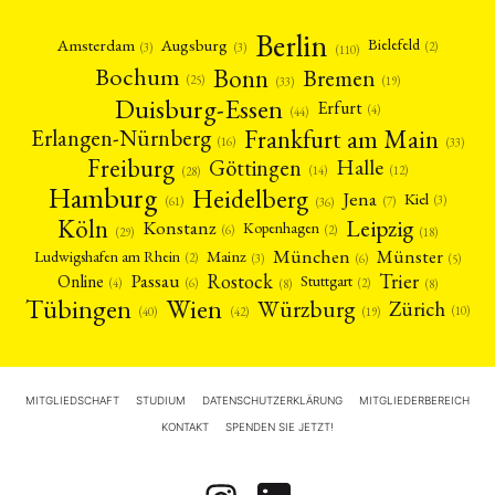
Berlin
Amsterdam
Augsburg
Bielefeld
(2)
(3)
(3)
(110)
Bonn
Bochum
Bremen
(25)
(19)
(33)
Duisburg-Essen
Erfurt
(4)
(44)
Frankfurt am Main
Erlangen-Nürnberg
(16)
(33)
Freiburg
Halle
Göttingen
(12)
(14)
(28)
Hamburg
Heidelberg
Jena
Kiel
(3)
(7)
(61)
(36)
Köln
Leipzig
Konstanz
Kopenhagen
(2)
(6)
(18)
(29)
München
Münster
Mainz
Ludwigshafen am Rhein
(2)
(6)
(3)
(5)
Rostock
Trier
Passau
Online
Stuttgart
(2)
(6)
(4)
(8)
(8)
Tübingen
Wien
Würzburg
Zürich
(10)
(42)
(40)
(19)
MITGLIEDSCHAFT
STUDIUM
DATENSCHUTZERKLÄRUNG
MITGLIEDERBEREICH
KONTAKT
SPENDEN SIE JETZT!