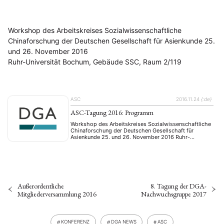
Workshop des Arbeitskreises Sozialwissenschaftliche
Chinaforschung der Deutschen Gesellschaft für Asienkunde 25.
und 26. November 2016
Ruhr-Universität Bochum, Gebäude SSC, Raum 2/119
ASC
2016.11.24
{:de}
ASC-Tagung 2016: Programm
Workshop des Arbeitskreises Sozialwissenschaftliche
Chinaforschung der Deutschen Gesellschaft für
Asienkunde 25. und 26. November 2016 Ruhr-
Universität Bochum, Gebäude SSC, Raum 2/119 Friday,
25 November 13:00 – 13.15 Welcome Jörn-Carsten
Gottwald, Sebastian Bersick 13.15 – 14.45 Panel I:
Social Innovations in a Changing China Chair:
Sebastian Bersick Katja Levy (Freie Universität Berlin) –
The Institutionalisation of …
Außerordentliche
8. Tagung der DGA-
Mitgliederversammlung 2016
Nachwuchsgruppe 2017
KONFERENZ
DGA NEWS
ASC