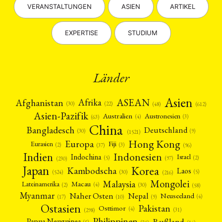
VERANSTALTUNGEN
ASIEN
ARTIKEL
EXPERTISE
STUDIUM
Länder
Asien
Afrika
ASEAN
Afghanistan
(22)
(30)
(48)
(612)
Asien-Pazifik
Australien
Austronesien
(4)
(3)
(63)
China
Bangladesch
Deutschland
(9)
(30)
(1521)
Hong Kong
Europa
Fiji
Eurasien
(3)
(2)
(37)
(96)
Indien
Indonesien
Indochina
Israel
(2)
(5)
(97)
(230)
Japan
Korea
Kambodscha
Laos
(5)
(30)
(524)
(216)
Mongolei
Malaysia
Macau
Lateinamerika
(4)
(2)
(30)
(58)
Myanmar
Nepal
Naher Osten
Neuseeland
(4)
(17)
(10)
(9)
Ostasien
Pakistan
Osttimor
(4)
(31)
(298)
Philippinen
Rußland
Papua-Neuguinea