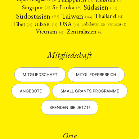
(5)
(35)
(14)
Südasien
Singapur
Sri Lanka
(25)
(25)
(175)
Taiwan
Südostasien
Thailand
(41)
(238)
(344)
USA
Tibet
UdSSR
Uzbekistan
Vanuatu
(2)
(2)
(58)
(13)
(21)
Vietnam
Zentralasien
(46)
(43)
Mitgliedschaft
MITGLIEDSCHAFT
MITGLIEDERBEREICH
ANGEBOTE
SMALL GRANTS PROGRAMME
SPENDEN SIE JETZT!
Orte