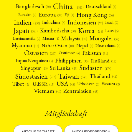
MITGLIEDSCHAFT
STUDIUM
DATENSCHUTZERKLÄRUNG
China
Bangladesch
Deutschland
(9)
(30)
(1521)
MITGLIEDERBEREICH
KONTAKT
SPENDEN SIE JETZT!
Hong Kong
Europa
Fiji
Eurasien
(3)
(2)
(37)
(96)
Indien
Indonesien
Indochina
Israel
(2)
(5)
ENGLISH
(97)
(230)
Japan
Korea
Kambodscha
Laos
(5)
(30)
(523)
(215)
Mongolei
Malaysia
Macau
Lateinamerika
(4)
(2)
(30)
(58)
Myanmar
Nepal
Naher Osten
Neuseeland
(4)
(17)
(10)
(9)
Ostasien
Pakistan
Osttimor
(4)
(31)
(297)
Philippinen
Rußland
Papua-Neuguinea
(5)
(35)
(14)
Südasien
Singapur
Sri Lanka
(25)
(25)
(175)
Taiwan
Südostasien
Thailand
(41)
(238)
(343)
USA
Tibet
UdSSR
Uzbekistan
Vanuatu
(2)
(2)
(58)
(13)
(21)
Vietnam
Zentralasien
(46)
(43)
Mitgliedschaft
MITGLIEDSCHAFT
MITGLIEDERBEREICH