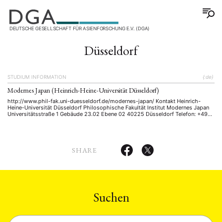
DEUTSCHE GESELLSCHAFT FÜR ASIENFORSCHUNG E.V. (DGA)
Düsseldorf
STUDIUM INFORMATION
{:de}
Modernes Japan (Heinrich-Heine-Universität Düsseldorf)
http://www.phil-fak.uni-duesseldorf.de/modernes-japan/ Kontakt Heinrich-
Heine-Universität Düsseldorf Philosophische Fakultät Institut Modernes Japan
Universitätsstraße 1 Gebäude 23.02 Ebene 02 40225 Düsseldorf Telefon: +49
211 8114349 E-Mail: platz@phil-fak.uni-duesseldorf.de (Ansprechpartnerin Tanja
Platz) Abschlüsse Bachelor: BA Modernes Japan Master: MA Modernes Japan
Promotion / Graduiertenkolleg: k.A.
SHARE
Suchen