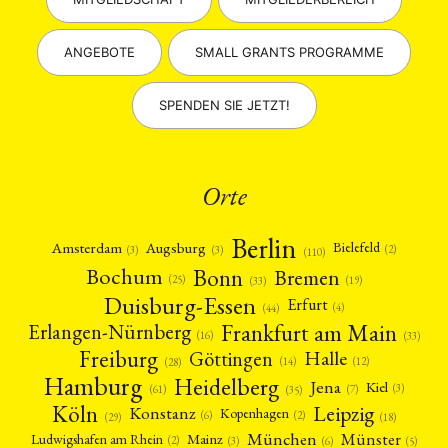
ANGEBOTE
SMALL GRANTS PROGRAMME
SPENDEN SIE JETZT!
Orte
Berlin
Amsterdam
Augsburg
Bielefeld
(2)
(3)
(3)
(110)
Bonn
Bochum
Bremen
(25)
(19)
(33)
Duisburg-Essen
Erfurt
(4)
(44)
Frankfurt am Main
Erlangen-Nürnberg
(16)
(33)
Freiburg
Halle
Göttingen
(12)
(14)
(28)
Hamburg
Heidelberg
Jena
Kiel
(3)
(7)
(61)
(35)
Köln
Leipzig
Konstanz
Kopenhagen
(2)
(6)
(18)
(29)
München
Münster
Mainz
Ludwigshafen am Rhein
(2)
(6)
(3)
(5)