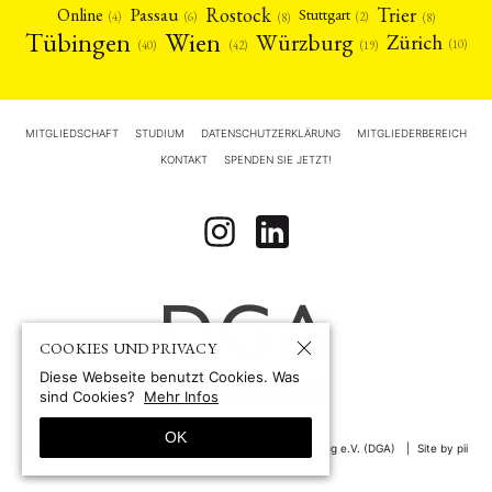
Rostock
Trier
Passau
Online
Stuttgart
(2)
(6)
(4)
(8)
(8)
Tübingen
Wien
Würzburg
Zürich
(10)
(42)
(40)
(19)
MITGLIEDSCHAFT
STUDIUM
DATENSCHUTZERKLÄRUNG
MITGLIEDERBEREICH
KONTAKT
SPENDEN SIE JETZT!
COOKIES UND PRIVACY
Diese Webseite benutzt Cookies. Was
sind Cookies?
Mehr Infos
OK
© 1967-2026 by
Deutsche Gesellschaft für Asienforschung e.V. (DGA)
Site by pii