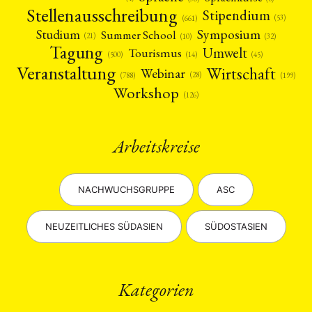
Stellenausschreibung
Stipendium
(53)
(661)
Symposium
Studium
Summer School
(21)
(10)
(32)
Tagung
Umwelt
Tourismus
(45)
(14)
(500)
Veranstaltung
Wirtschaft
Webinar
(28)
(788)
(199)
Workshop
(126)
Arbeitskreise
NACHWUCHSGRUPPE
ASC
NEUZEITLICHES SÜDASIEN
SÜDOSTASIEN
Kategorien