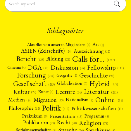
Schlagwörter
Art
Aktuelles von unseren Mitgliedern
(4)
(5)
ASIEN (Zeitschrift)
Auszeichnung
(12)
(25)
Calls for…
Bericht
Bildung
(22)
(128)
(1287)
Fellowship
DGA
Diskussion
Cinema
(4)
(92)
(74)
(111)
Forschung
Geschichte
Geografie
(2)
(93)
(234)
Gesellschaft
Hybrid
Globalisation
(7)
(172)
(283)
Literatur
Lecture
Kultur
Kunst
(4)
(27)
(94)
(261)
Online
Migration
Medien
Nationalism
(6)
(24)
(39)
(235)
Politik
Philosophie
Politikwissenschaften
(12)
(13)
(417)
Präsentation
Praktikum
Programm
(5)
(8)
(13)
Religion
Publikation
Recht
(23)
(20)
(75)
Sprache
Sprachkurse
Sozialwissenschaften
(4)
(36)
(8)