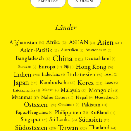
EXPERTISE
STUDIUM
Summer School
Symposium
Tagung
Tourismus
(10)
(32)
(500)
(14)
Umwelt
Veranstaltung
Webinar
Wirtschaft
(45)
(788)
(28)
(199)
Workshop
(126)
Länder
MITGLIEDSCHAFT
STUDIUM
DATENSCHUTZERKLÄRUNG
MITGLIEDERBEREICH
KONTAKT
SPENDEN SIE JETZT!
Asien
Afrika
ASEAN
Afghanistan
(22)
(30)
(48)
(611)
Asien-Pazifik
ENGLISH
Australien
Austronesien
(4)
(3)
(63)
China
Bangladesch
Deutschland
(9)
(30)
(1521)
Hong Kong
Europa
Fiji
Eurasien
(3)
(2)
(37)
(96)
Indien
Indonesien
Indochina
Israel
(2)
(5)
(97)
(230)
Japan
Korea
Kambodscha
Laos
(5)
(30)
(523)
(215)
Mongolei
Malaysia
Macau
Lateinamerika
(4)
(2)
(30)
(58)
Myanmar
Nepal
Naher Osten
Neuseeland
(4)
(17)
(10)
(9)
Ostasien
Pakistan
Osttimor
(4)
(31)
(297)
Philippinen
Rußland
Papua-Neuguinea
(5)
(35)
(14)
Südasien
Singapur
Sri Lanka
(25)
(25)
(175)
Taiwan
Südostasien
Thailand
(41)
(238)
(343)