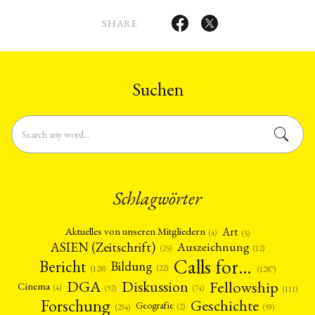
in China Unternehmensstrategien
Wissenschaftskooperation China-
SHARE
Europa Transcultural Management
Sprachen fließend: Deutsch,
Englisch, Chinesisch gut: Japanisch,
Französisch
Suchen
Schlagwörter
Art
Aktuelles von unseren Mitgliedern
(4)
(5)
ASIEN (Zeitschrift)
Auszeichnung
(12)
(25)
Calls for…
Bericht
Bildung
(22)
(128)
(1287)
Fellowship
DGA
Diskussion
Cinema
(4)
(92)
(74)
(111)
Forschung
Geschichte
Geografie
(2)
(93)
(234)