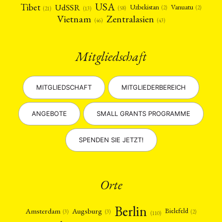
USA
Tibet
UdSSR
Uzbekistan
Vanuatu
(2)
(2)
(58)
(13)
(21)
Vietnam
Zentralasien
(46)
(43)
Mitgliedschaft
MITGLIEDSCHAFT
MITGLIEDERBEREICH
ANGEBOTE
SMALL GRANTS PROGRAMME
SPENDEN SIE JETZT!
Orte
Berlin
Amsterdam
Augsburg
Bielefeld
(2)
(3)
(3)
(110)