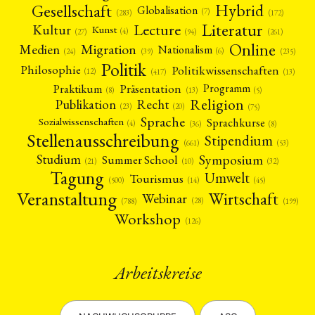
Gesellschaft
Hybrid
Globalisation
(7)
(172)
(283)
Literatur
Lecture
Kultur
Kunst
(4)
(27)
(94)
(261)
Online
Migration
Medien
Nationalism
(6)
(24)
(39)
(235)
Politik
Philosophie
Politikwissenschaften
(12)
(13)
(417)
Präsentation
Praktikum
Programm
(5)
(8)
(13)
Religion
Publikation
Recht
(23)
(20)
(75)
Sprache
Sprachkurse
Sozialwissenschaften
(4)
(36)
(8)
Stellenausschreibung
Stipendium
(53)
(661)
Symposium
Studium
Summer School
(21)
(10)
(32)
Tagung
Umwelt
Tourismus
(45)
(14)
(500)
Veranstaltung
Wirtschaft
Webinar
(28)
(788)
(199)
Workshop
(126)
Arbeitskreise