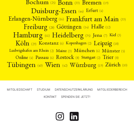
Bonn
Bochum
Bremen
(25)
(19)
(33)
Duisburg-Essen
Erfurt
(4)
(44)
Frankfurt am Main
Erlangen-Nürnberg
(16)
(33)
Freiburg
Halle
Göttingen
(12)
(14)
(28)
Hamburg
Heidelberg
Jena
Kiel
(3)
(7)
(61)
(35)
Köln
Leipzig
Konstanz
Kopenhagen
(2)
(6)
(18)
(29)
München
Münster
Mainz
Ludwigshafen am Rhein
(2)
(6)
(3)
(5)
Rostock
Trier
Passau
Online
Stuttgart
(2)
(6)
(4)
(8)
(8)
Tübingen
Wien
Würzburg
Zürich
(10)
(42)
(40)
(19)
MITGLIEDSCHAFT
STUDIUM
DATENSCHUTZERKLÄRUNG
MITGLIEDERBEREICH
KONTAKT
SPENDEN SIE JETZT!