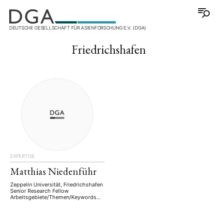
DEUTSCHE GESELLSCHAFT FÜR ASIENFORSCHUNG E.V. (DGA)
Friedrichshafen
EXPERTISE
Matthias Niedenführ
Zeppelin Universität, Friedrichshafen
Senior Research Fellow
Arbeitsgebiete/Themen/Keywords
Geopolitik Ostasien Leadership und
Konfuzianisches Unternehmertum
Nachhaltigkeit/CSR/Wirtschaftsethik