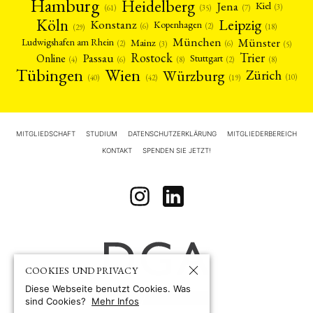
Hamburg
Heidelberg
Jena
Kiel
(3)
(7)
(61)
(35)
Köln
Leipzig
Konstanz
Kopenhagen
(2)
(6)
(18)
(29)
München
Münster
Mainz
Ludwigshafen am Rhein
(2)
(6)
(3)
(5)
Rostock
Trier
Passau
Online
Stuttgart
(2)
(6)
(4)
(8)
(8)
Tübingen
Wien
Würzburg
Zürich
(10)
(42)
(40)
(19)
MITGLIEDSCHAFT
STUDIUM
DATENSCHUTZERKLÄRUNG
MITGLIEDERBEREICH
KONTAKT
SPENDEN SIE JETZT!
COOKIES UND PRIVACY
Diese Webseite benutzt Cookies. Was
sind Cookies?
Mehr Infos