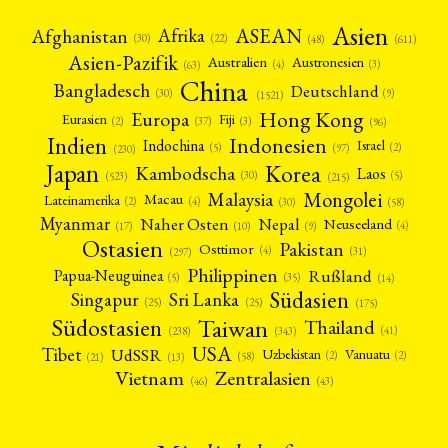
Asien
Afrika
ASEAN
Afghanistan
(22)
(30)
(48)
(611)
Asien-Pazifik
Australien
Austronesien
(4)
(3)
(63)
China
Bangladesch
Deutschland
(9)
(30)
(1521)
Hong Kong
Europa
Fiji
Eurasien
(3)
(2)
(37)
(96)
Indien
Indonesien
Indochina
Israel
(2)
(5)
(97)
(230)
Japan
Korea
Kambodscha
Laos
(5)
(30)
(523)
(215)
Mongolei
Malaysia
Macau
Lateinamerika
(4)
(2)
(30)
(58)
Myanmar
Nepal
Naher Osten
Neuseeland
(4)
(17)
(10)
(9)
Ostasien
Pakistan
Osttimor
(4)
(31)
(297)
Philippinen
Rußland
Papua-Neuguinea
(5)
(35)
(14)
Südasien
Singapur
Sri Lanka
(25)
(25)
(175)
Taiwan
Südostasien
Thailand
(41)
(238)
(343)
USA
Tibet
UdSSR
Uzbekistan
Vanuatu
(2)
(2)
(58)
(13)
(21)
Vietnam
Zentralasien
(46)
(43)