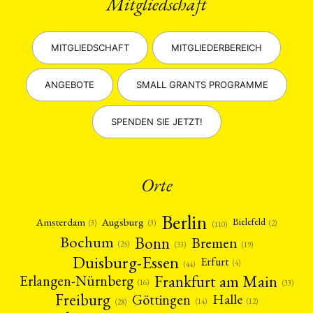
Mitgliedschaft
MITGLIEDSCHAFT
MITGLIEDERBEREICH
ANGEBOTE
SMALL GRANTS PROGRAMME
SPENDEN SIE JETZT!
Orte
Berlin
Amsterdam
Augsburg
Bielefeld
(2)
(3)
(3)
(110)
Bonn
Bochum
Bremen
(25)
(19)
(33)
Duisburg-Essen
Erfurt
(4)
(44)
Frankfurt am Main
Erlangen-Nürnberg
(16)
(33)
Freiburg
Halle
Göttingen
(12)
(14)
(28)