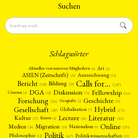
Suchen
Schlagwörter
Art
Aktuelles von unseren Mitgliedern
(4)
(5)
ASIEN (Zeitschrift)
Auszeichnung
(12)
(25)
Calls for…
Bericht
Bildung
(22)
(128)
(1287)
Fellowship
DGA
Diskussion
Cinema
(4)
(92)
(74)
(111)
Forschung
Geschichte
Geografie
(2)
(93)
(234)
Gesellschaft
Hybrid
Globalisation
(7)
(172)
(283)
Literatur
Lecture
Kultur
Kunst
(4)
(27)
(94)
(261)
Online
Migration
Medien
Nationalism
(6)
(24)
(39)
(235)
Politik
Philosophie
Politikwissenschaften
(12)
(13)
(417)