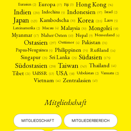
Hong Kong
Europa
Fiji
Eurasien
MITGLIEDERBEREICH
KONTAKT
SPENDEN SIE JETZT!
(3)
(2)
(37)
(96)
Indien
Indonesien
Indochina
Israel
(2)
(5)
(97)
(230)
Japan
ENGLISH
Korea
Kambodscha
Laos
(5)
(30)
(523)
(215)
Mongolei
Malaysia
Macau
Lateinamerika
(4)
(2)
(30)
(58)
Myanmar
Nepal
Naher Osten
Neuseeland
(4)
(17)
(10)
(9)
Ostasien
Pakistan
Osttimor
(4)
(31)
(297)
Philippinen
Rußland
Papua-Neuguinea
(5)
(35)
(14)
Südasien
Singapur
Sri Lanka
(25)
(25)
(175)
Taiwan
Südostasien
Thailand
(41)
(238)
(343)
USA
Tibet
UdSSR
Uzbekistan
Vanuatu
(2)
(2)
(58)
(13)
(21)
Vietnam
Zentralasien
(46)
(43)
Mitgliedschaft
MITGLIEDSCHAFT
MITGLIEDERBEREICH