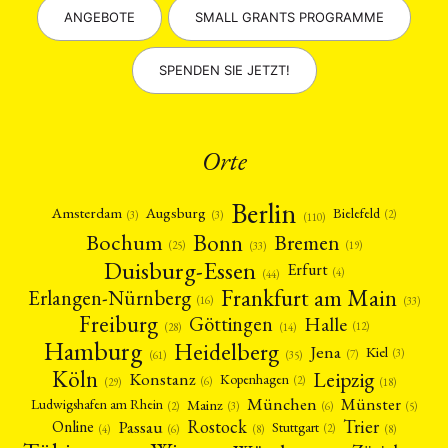
ANGEBOTE
SMALL GRANTS PROGRAMME
SPENDEN SIE JETZT!
Orte
Berlin
Amsterdam
Augsburg
Bielefeld
(2)
(3)
(3)
(110)
Bonn
Bochum
Bremen
(25)
(19)
(33)
Duisburg-Essen
Erfurt
(4)
(44)
Frankfurt am Main
Erlangen-Nürnberg
(16)
(33)
Freiburg
Halle
Göttingen
(12)
(14)
(28)
Hamburg
Heidelberg
Jena
Kiel
(3)
(7)
(61)
(35)
Köln
Leipzig
Konstanz
Kopenhagen
(2)
(6)
(18)
(29)
München
Münster
Mainz
Ludwigshafen am Rhein
(2)
(6)
(3)
(5)
Rostock
Trier
Passau
Online
Stuttgart
(2)
(6)
(4)
(8)
(8)