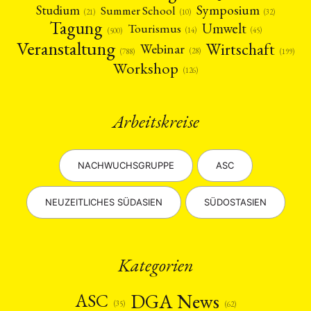
Symposium
Studium
Summer School
(21)
(10)
(32)
Tagung
Umwelt
Tourismus
(45)
(14)
(500)
Veranstaltung
Wirtschaft
Webinar
(28)
(788)
(199)
Workshop
(126)
Arbeitskreise
NACHWUCHSGRUPPE
ASC
NEUZEITLICHES SÜDASIEN
SÜDOSTASIEN
Kategorien
DGA News
ASC
(35)
(62)