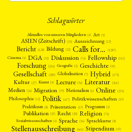
Schlagwörter
Art
Aktuelles von unseren Mitgliedern
(4)
(5)
ASIEN (Zeitschrift)
Auszeichnung
(12)
(25)
Calls for…
Bericht
Bildung
(22)
(128)
(1287)
Fellowship
DGA
Diskussion
Cinema
(4)
(92)
(74)
(111)
Forschung
Geschichte
Geografie
(2)
(93)
(234)
Gesellschaft
Hybrid
Globalisation
(7)
(172)
(283)
Literatur
Lecture
Kultur
Kunst
(4)
(27)
(94)
(261)
Online
Migration
Medien
Nationalism
(6)
(24)
(39)
(235)
Politik
Philosophie
Politikwissenschaften
(12)
(13)
(417)
Präsentation
Praktikum
Programm
(5)
(8)
(13)
Religion
Publikation
Recht
(23)
(20)
(75)
Sprache
Sprachkurse
Sozialwissenschaften
(4)
(36)
(8)
Stellenausschreibung
Stipendium
(53)
(661)