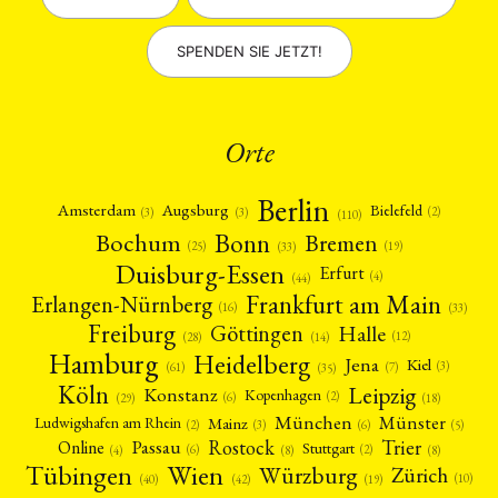
SPENDEN SIE JETZT!
Orte
Berlin
Amsterdam
Augsburg
Bielefeld
(2)
(3)
(3)
(110)
Bonn
Bochum
Bremen
(25)
(19)
(33)
Duisburg-Essen
Erfurt
(4)
(44)
Frankfurt am Main
Erlangen-Nürnberg
(16)
(33)
Freiburg
Halle
Göttingen
(12)
(14)
(28)
Hamburg
Heidelberg
Jena
Kiel
(3)
(7)
(61)
(35)
Köln
Leipzig
Konstanz
Kopenhagen
(2)
(6)
(18)
(29)
München
Münster
Mainz
Ludwigshafen am Rhein
(2)
(6)
(3)
(5)
Rostock
Trier
Passau
Online
Stuttgart
(2)
(6)
(4)
(8)
(8)
Tübingen
Wien
Würzburg
Zürich
(10)
(42)
(40)
(19)