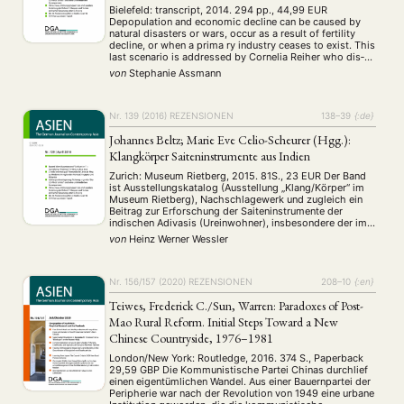
NEWS
ASIEN
ARBEITSKREISE
VERANSTALTUNGEN
EXPERTISE
Rural Revitalization. The Japanese Pottery Town Arita
Bielefeld: transcript, 2014. 294 pp., 44,99 EUR
and the Limitations of Globalization]
Depopulation and economic decline can be caused by
ANGEBOTE
natural disasters or wars, occur as a result of fertility
decline, or when a prima­ ry industry ceases to exist. This
ANTRAG AUF EINEN SMALL GRANT DER DGA
MITGLIEDERBEREICH
DIE DGA
last scenario is addressed by Cornelia Reiher who dis­
cusses the entwined phenomena of globali­ zation,
von
Stephanie Assmann
MITGLIEDSCHAFT
economic decline, and …
Aktuelles von unseren Mitgliedern
Art
ASIEN (Zeitschrift)
(4)
(5)
(25)
Nr. 139 (2016)
REZENSIONEN
138–39
{:de}
Auszeichnung
Bericht
Bildung
Calls for…
(12)
(128)
(22)
(1287)
Johannes Beltz; Marie Eve Celio-Scheurer (Hgg.):
Cinema
DGA
Diskussion
Fellowship
Forschung
(4)
(92)
(74)
(111)
(234)
Klangkörper Saiteninstrumente aus Indien
Geografie
Geschichte
Gesellschaft
Globalisation
(2)
(93)
(283)
(7)
Zurich: Museum Rietberg, 2015. 81S., 23 EUR Der Band
Hybrid
Kultur
Kunst
Lecture
Literatur
(172)
(27)
(4)
(94)
(261)
ist Ausstellungskatalog (Ausstellung „Klang/Körper“ im
Medien
Migration
Nationalism
Online
(24)
(39)
(6)
(235)
Museum Rietberg), Nachschlagewerk und zugleich ein
Beitrag zur Erforschung der Saiteninstrumente der
Philosophie
Politik
Politikwissenschaften
Praktikum
(12)
(417)
(13)
(8)
indischen Adivasis (Ureinwohner), insbe­sondere der im
Präsentation
Programm
Publikation
Recht
(13)
(5)
(23)
(20)
östlichen Indien ansassigen Santals.
von
Heinz Werner Wessler
Religion
Sozialwissenschaften
Sprache
Sprachkurse
(75)
(4)
(36)
(8)
Stellenausschreibung
Stipendium
Studium
(661)
(53)
(21)
Summer School
Symposium
Tagung
Tourismus
Nr. 156/157 (2020)
REZENSIONEN
208–10
{:en}
(10)
(32)
(500)
(14)
Umwelt
Veranstaltung
Webinar
Wirtschaft
(45)
(788)
(28)
(199)
Teiwes, Frederick C./Sun, Warren: Paradoxes of Post-
Workshop
(126)
Mao Rural Reform. Initial Steps Toward a New
Chinese Countryside, 1976–1981
MITGLIEDSCHAFT
STUDIUM
DATENSCHUTZERKLÄRUNG
London/New York: Routledge, 2016. 374 S., Paperback
29,59 GBP Die Kommunistische Partei Chinas durchlief
MITGLIEDERBEREICH
KONTAKT
SPENDEN SIE JETZT!
einen eigentümlichen Wandel. Aus einer Bauernpartei der
Peripherie war nach der Revolution von 1949 eine urbane