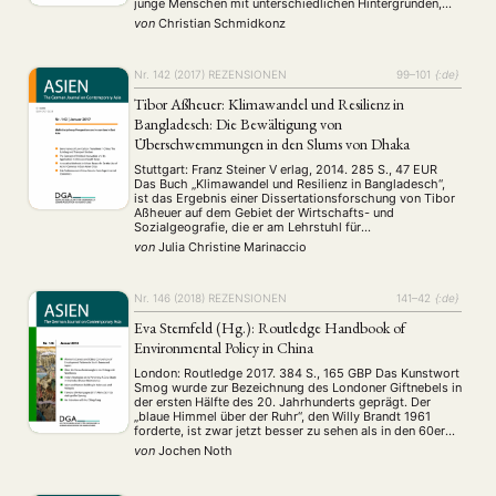
junge Menschen mit unterschiedlichen Hintergründen,
die irgendwo in China leben. Damit hebt sich das über
von
Christian Schmidkonz
400 Seiten umfassende Werk bereits von den …
Nr. 142 (2017)
REZENSIONEN
99–101
{:de}
Tibor Aßheuer: Klimawandel und Resilienz in
Bangladesch: Die Bewältigung von
Überschwemmungen in den Slums von Dhaka
Stuttgart: Franz Steiner V erlag, 2014. 285 S., 47 EUR
Das Buch „Klimawandel und Resilienz in Bangladesch“,
ist das Ergebnis einer Dissertationsforschung von Tibor
Aßheuer auf dem Gebiet der Wirtschafts- und
Sozialgeografie, die er am Lehrstuhl für
Wirtschaftsgeographie der Universität Köln durchgeführt
von
Julia Christine Marinaccio
hat. Seit 2013 ist Aßheuer Senior Lecturer am Institut für
Wirtschafts- und Sozialgeographie …
Nr. 146 (2018)
REZENSIONEN
141–42
{:de}
Eva Sternfeld (Hg.): Routledge Handbook of
Environmental Policy in China
London: Routledge 2017. 384 S., 165 GBP Das Kunstwort
Smog wurde zur Bezeichnung des Londoner Giftnebels in
der ersten Hälfte des 20. Jahrhunderts geprägt. Der
„blaue Himmel über der Ruhr“, den Willy Brandt 1961
forderte, ist zwar jetzt besser zu sehen als in den 60er
Jahren, aber um den Preis einer radikalen regionalen De-
von
Jochen Noth
Industrialisierung und …