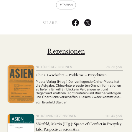
TAIWAN
SHARE
Rezensionen
Nr. 1 (1981)
REZENSIONEN
78–79
{:de}
China. Geschichte – Probleme – Perspektiven
Ploetz-Verlag (Hrsg.) Der vorliegende China-Ploetz hat
die Aufgabe, China-Intereressierten Grundinformationen
zu liefern. Er will Einblicke in Vergangenheit und
Gegenwart eröffnen, Kontinuitäten und Brüche verfolgen
und Überblicke verschaffen. Diesem Zweck kommt die
gewählte Form auf angemessene Weise entgegen: Das
von
Brunhild Staiger
Buch ist eine Mischung aus übersichtlich gestalteten
Abrissen und mehr oder weniger problemorientierten
Artikeln zu einzelnen Spezialaspekten. …
Nr. 143 (2017)
REZENSIONEN
141–43
{:de}
Sökefeld, Martin (Hg.): Spaces of Conflict in Everyday
Life. Perspectives across Asia