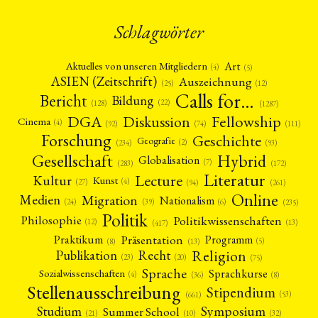
Schlagwörter
Art
Aktuelles von unseren Mitgliedern
(4)
(5)
ASIEN (Zeitschrift)
Auszeichnung
(12)
(25)
Calls for…
Bericht
Bildung
(22)
(128)
(1287)
Fellowship
DGA
Diskussion
Cinema
(4)
(92)
(74)
(111)
Forschung
Geschichte
Geografie
(2)
(93)
(234)
Gesellschaft
Hybrid
Globalisation
(7)
(172)
(283)
Literatur
Lecture
Kultur
Kunst
(4)
(27)
(94)
(261)
Online
Migration
Medien
Nationalism
(6)
(24)
(39)
(235)
Politik
Philosophie
Politikwissenschaften
(12)
(13)
(417)
Präsentation
Praktikum
Programm
(5)
(8)
(13)
Religion
Publikation
Recht
(23)
(20)
(75)
Sprache
Sprachkurse
Sozialwissenschaften
(4)
(36)
(8)
Stellenausschreibung
Stipendium
(53)
(661)
Symposium
Studium
Summer School
(21)
(10)
(32)