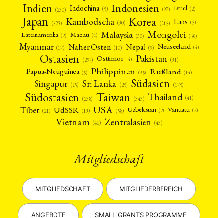
Indien
Indonesien
Indochina
Israel
(2)
(5)
(97)
(230)
Japan
Korea
Kambodscha
Laos
(5)
(30)
(523)
(215)
Mongolei
Malaysia
Macau
Lateinamerika
(4)
(2)
(30)
(58)
Myanmar
Nepal
Naher Osten
Neuseeland
(4)
(17)
(10)
(9)
Ostasien
Pakistan
Osttimor
(4)
(31)
(297)
Philippinen
Rußland
Papua-Neuguinea
(5)
(35)
(14)
Südasien
Singapur
Sri Lanka
(25)
(25)
(175)
Taiwan
Südostasien
Thailand
(41)
(238)
(343)
USA
Tibet
UdSSR
Uzbekistan
Vanuatu
(2)
(2)
(58)
(13)
(21)
Vietnam
Zentralasien
(46)
(43)
Mitgliedschaft
MITGLIEDSCHAFT
MITGLIEDERBEREICH
ANGEBOTE
SMALL GRANTS PROGRAMME