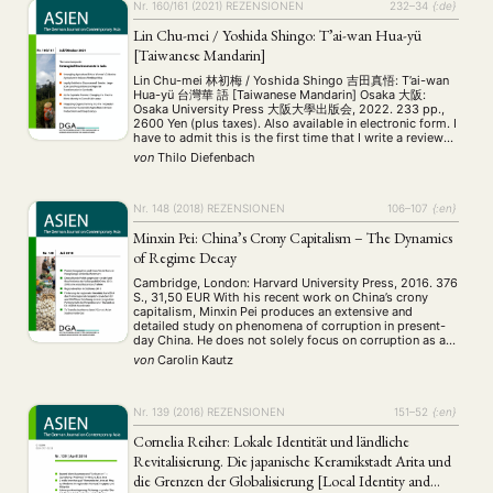
Nr. 160/161 (2021)
REZENSIONEN
232–34
{:de}
Lin Chu-mei / Yoshida Shingo: T’ai-wan Hua-yü
[Taiwanese Mandarin]
Lin Chu-mei 林初梅 / Yoshida Shingo 吉田真悟: T’ai-wan
Hua-yü 台灣華 語 [Taiwanese Mandarin] Osaka 大阪:
Osaka University Press 大阪大學出版会, 2022. 233 pp.,
2600 Yen (plus taxes). Also available in electronic form. I
have to admit this is the first time that I write a review
about a book which is mostly written in a language …
von
Thilo Diefenbach
Nr. 148 (2018)
REZENSIONEN
106–107
{:en}
Minxin Pei: China’s Crony Capitalism – The Dynamics
of Regime Decay
Cambridge, London: Harvard University Press, 2016. 376
S., 31,50 EUR With his recent work on China’s crony
capitalism, Minxin Pei produces an extensive and
detailed study on phenomena of corruption in present-
day China. He does not solely focus on corruption as a
phenomenon in general, but narrows his analysis on
von
Carolin Kautz
what he calls crony capitalism. …
Nr. 139 (2016)
REZENSIONEN
151–52
{:en}
Cornelia Reiher: Lokale Identität und ländliche
Revitalisierung. Die japanische Keramikstadt Arita und
die Grenzen der Globalisierung [Local Identity and