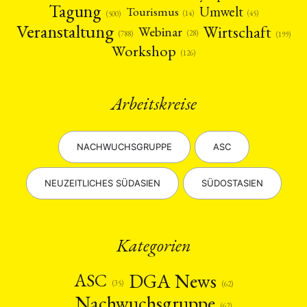
Tagung
Umwelt
Tourismus
(45)
(14)
(500)
Veranstaltung
Wirtschaft
Webinar
(28)
(788)
(199)
Workshop
(126)
Arbeitskreise
NACHWUCHSGRUPPE
ASC
NEUZEITLICHES SÜDASIEN
SÜDOSTASIEN
Kategorien
DGA News
ASC
(35)
(62)
Nachwuchsgruppe
(62)