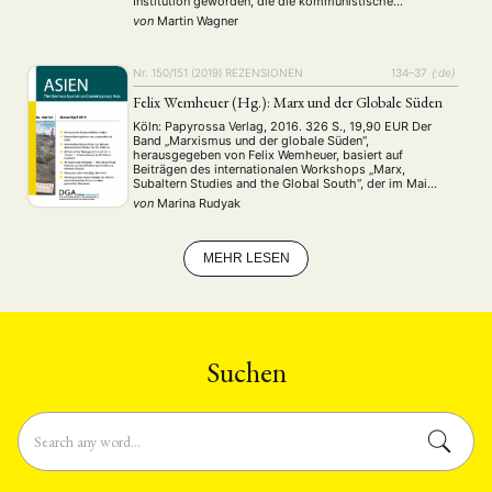
Institution geworden, die die kommunistische
Staatsgründung zugunsten städtischer Arbeiterzentren
ENGLISH
von
Martin Wagner
und zulasten kollektivierter Dörfer forcierte. Nach Maos
Tod im Jahr 1976 gab sie der Beziehung zwischen …
Nr. 150/151 (2019)
REZENSIONEN
134–37
{:de}
Felix Wemheuer (Hg.): Marx und der Globale Süden
Köln: Papyrossa Verlag, 2016. 326 S., 19,90 EUR Der
Band „Marxismus und der globale Süden“,
herausgegeben von Felix Wemheuer, basiert auf
Beiträgen des internationalen Workshops „Marx,
Subaltern Studies and the Global South“, der im Mai
2015 an der Universität zu Köln stattfand. Konkreten
von
Marina Rudyak
Anlass zum dem Workshop – und somit zu dem Buch –
gaben …
MEHR LESEN
Suchen