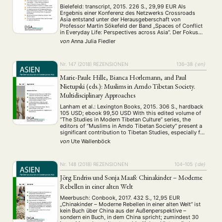
Bielefeld: transcript, 2015. 226 S., 29,99 EUR Als
Ergebnis einer Konferenz des Netzwerks Crossroads
Asia entstand unter der Herausgeberschaft von
Professor Martin Sökefeld der Band „Spaces of Conflict
in Everyday Life: Perspectives across Asia“. Der Fokus
des Sammelbandes liegt mit Beiträgen zu Kirgistan,
von
Anna Julia Fiedler
Afghanistan, Nord Pakistan und der Region Kashmir auf
Zentral- oder Westasien. Die …
Nr. 147 (2018)
REZENSIONEN
136–38
{:en}
Marie-Paule Hille, Bianca Horlemann, and Paul
Nietupski (eds.): Muslims in Amdo Tibetan Society.
Multidisciplinary Approaches
Lanham et al.: Lexington Books, 2015. 306 S., hardback
105 USD; ebook 99,50 USD With this edited volume of
“The Studies in Modern Tibetan Culture” series, the
editors of “Muslims in Amdo Tibetan Society” present a
significant contribution to Tibetan Studies, especially for
research on the Islam’s intersections with Tibetan
von
Ute Wallenböck
society. It is a fascinating …
Nr. 148 (2018)
REZENSIONEN
104–105
{:de}
Jörg Endriss und Sonja Maaß: Chinakinder – Moderne
Rebellen in einer alten Welt
Meerbusch: Conbook, 2017. 432 S., 12,95 EUR
„Chinakinder – Moderne Rebellen in einer alten Welt“ ist
kein Buch über China aus der Außenperspektive –
sondern ein Buch, in dem China spricht; zumindest 30