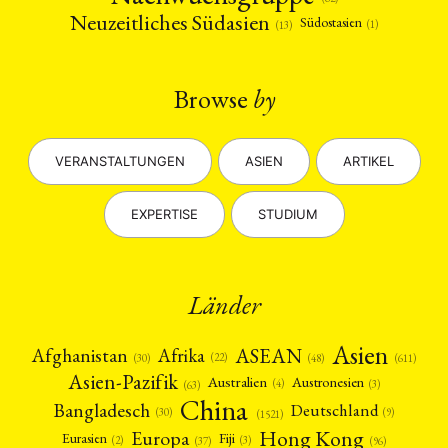
Neuzeitliches Südasien
Südostasien
(1)
(13)
Browse
by
VERANSTALTUNGEN
ASIEN
ARTIKEL
EXPERTISE
STUDIUM
Länder
Asien
Afrika
ASEAN
Afghanistan
(22)
(30)
(48)
(611)
Asien-Pazifik
Australien
Austronesien
(4)
(3)
(63)
China
Bangladesch
Deutschland
(9)
(30)
(1521)
Hong Kong
Europa
Fiji
Eurasien
(3)
(2)
(37)
(96)