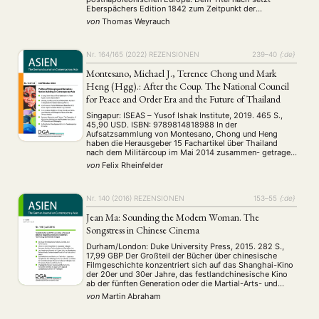
Eberspächers Edition 1842 zum Zeitpunkt der
Beendigung des Ersten Opiumkrieges durch den sino-
von
Thomas Weyrauch
britischen Vertrag von Nanjing an, welcher als Beginn der
Fremdbestimmung Chinas durch ausländische …
Nr. 164/165 (2022)
REZENSIONEN
239–40
{:de}
Montesano, Michael J., Terence Chong und Mark
Heng (Hgg).: After the Coup. The National Council
for Peace and Order Era and the Future of Thailand
Singapur: ISEAS – Yusof Ishak Institute, 2019. 465 S.,
45,90 USD. ISBN: 9789814818988 In der
Aufsatzsammlung von Montesano, Chong und Heng
haben die Herausgeber 15 Fachartikel über Thailand
nach dem Militärcoup im Mai 2014 zusammen- getragen,
die anlässlich der Thailand Forum Conference in
von
Felix Rheinfelder
Singapur verfasst worden sind. Dabei dienen der erste
und der letzte Artikel …
Nr. 140 (2016)
REZENSIONEN
153–55
{:de}
Jean Ma: Sounding the Modern Woman. The
Songstress in Chinese Cinema
Durham/London: Duke University Press, 2015. 282 S.,
17,99 GBP Der Großteil der Bücher über chinesische
Filmgeschichte konzentriert sich auf das Shanghai-Kino
der 20er und 30er Jahre, das festlandchinesische Kino
ab der fünften Generation oder die Martial-Arts- und
Action-Filme Hongkongs. Das bemerkenswerte
von
Martin Abraham
Nachkriegskino Hongkongs mit seinen Komödien und
Melodramen wird leider oft vernachlässigt. Dabei kann