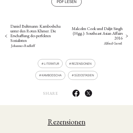
PDF LESEN
Daniel Bultmann: Kambodscha
Malcolm Cook und Daljit Singh
unter den Roten Khmer. Die
(Hgg.): Southeast Asian Affairs
Erschaffung des perfekten
2016
Sozialisten
Alfred Gerstl
Johannes Rudloff
LITERATUR
REZENSIONEN
KAMBODSCHA
SÜDOSTASIEN
SHARE
Rezensionen