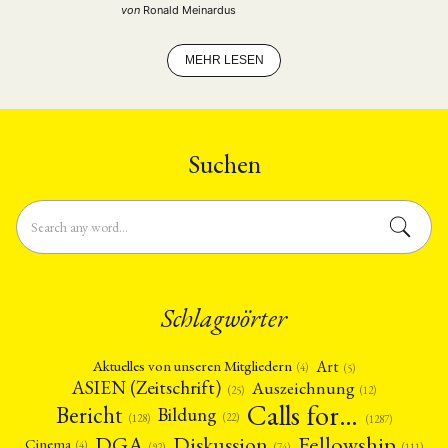
neues Zeitalter der Prosperität führen will, findet eine
von
Ronald Meinardus
Öffnung zur Außenwelt statt, die zuvorderst ökonomisch
determiniert ist, aber weitreichende soziokulturelle
Implikationen …
MEHR LESEN
Suchen
Schlagwörter
Art
Aktuelles von unseren Mitgliedern
(4)
(5)
ASIEN (Zeitschrift)
Auszeichnung
(12)
(25)
Calls for…
Bericht
Bildung
(22)
(128)
(1287)
Fellowship
DGA
Diskussion
Cinema
(4)
(92)
(74)
(111)