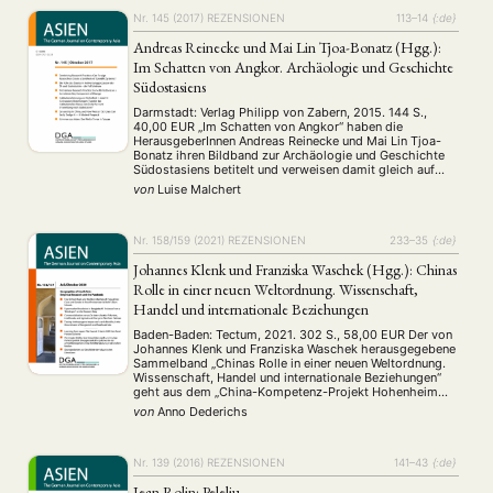
Nr. 145 (2017)
REZENSIONEN
113–14
{:de}
Andreas Reinecke und Mai Lin Tjoa-Bonatz (Hgg.):
Im Schatten von Angkor. Archäologie und Geschichte
Südostasiens
Darmstadt: Verlag Philipp von Zabern, 2015. 144 S.,
40,00 EUR „Im Schatten von Angkor“ haben die
HerausgeberInnen Andreas Reinecke und Mai Lin Tjoa-
Bonatz ihren Bildband zur Archäologie und Geschichte
Südostasiens betitelt und verweisen damit gleich auf
zwei Punkte. Angkor nimmt eine exponierte Stellung im
von
Luise Malchert
öffentlichen Bild von Südostasien ein, die sich in
eindrucksvoller Weise in …
Nr. 158/159 (2021)
REZENSIONEN
233–35
{:de}
Johannes Klenk und Franziska Waschek (Hgg.): Chinas
Rolle in einer neuen Weltordnung. Wissenschaft,
Handel und internationale Beziehungen
Baden-Baden: Tectum, 2021. 302 S., 58,00 EUR Der von
Johannes Klenk und Franziska Waschek herausgegebene
Sammelband „Chinas Rolle in einer neuen Weltordnung.
Wissenschaft, Handel und internationale Beziehungen“
geht aus dem „China-Kompetenz-Projekt Hohenheim
(CHIKOH)“ hervor, das im Rahmen der China-Strategie
von
Anno Dederichs
des BMBF zur Förderung von Projekten zu „Innovativen
Konzepten zum Ausbau der China-Kompetenz an
deutschen Hochschulen“ …
Nr. 139 (2016)
REZENSIONEN
141–43
{:de}
Jean Rolin: Peleliu