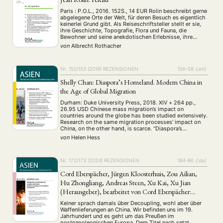
Paris : P.O.L., 2016. 152S., 14 EUR Rolin beschreibt gerne
abgelegene Orte der Welt, für deren Besuch es eigentlich
keinerlei Grund gibt. Als Reiseschriftsteller stellt er sie,
ihre Geschichte, Topografie, Flora und Fauna, die
Bewohner und seine anekdotischen Erlebnisse, ihre
Tragik und Lebensfreude mit großer Präzision und Sinn
von
Albrecht Rothacher
fur Skurrilität sehr anschaulich dar.
Nr. 152/153 (2019)
REZENSIONEN
156–58
{:en}
Shelly Chan: Diaspora’s Homeland. Modern China in
the Age of Global Migration
Durham: Duke University Press, 2018. XIV + 264 pp.,
26.95 USD Chinese mass migration’s impact on
countries around the globe has been studied extensively.
Research on the same migration processes’ impact on
China, on the other hand, is scarce. “Diaspora’s
Homeland” tackles this gap by focusing on the
von
Helen Hess
relationship between Chinese migrants and their
ancestral …
Nr. 172/173 (2024)
REZENSIONEN
184–86
{:de}
Cord Eberspächer, Jürgen Kloosterhuis, Zou Ailian,
Hu Zhongliang, Andreas Steen, Xu Kai, Xu Jian
(Herausgeber), bearbeitet von Cord Eberspächer:
Preußen-Deutschland und China 1842–1911. Eine
Keiner sprach damals über Decoupling, wohl aber über
kommentierte Quellenedition.
Waffenlieferungen an China. Wir befinden uns im 19.
Jahrhundert und es geht um das Preußen im
postnapoleonischen Europa. Dem Titel nach setzt