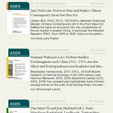
ebenso …
Nr. 143 (2017)
REZENSIONEN
133–34
{:en}
Jane DeBevoise: Between State and Market. Chinese
Contemporary Art in Post-Mao Era
Leiden: Brill, 2014. 312 S., 103 EUR In „Between State and
Market. Chinese Contemporary Art in the Post-Mao Era“
DeBevoise takes an excursion into the complexities of
the art market in greater China, in particular the People’s
Republic (PRC), from 1978 to 1993. Early on the author
NEWS
ASIEN
ARBEITSKREISE
VERANSTALTUNGEN
EXPERTISE
explains that the book should not be read …
von
Anna Julia Fiedler
ANGEBOTE
ANTRAG AUF EINEN SMALL GRANT DER DGA
MITGLIEDERBEREICH
DIE DGA
Nr. 150/151 (2019)
REZENSIONEN
144–45
{:en}
MITGLIEDSCHAFT
Hartmut Walravens (ed.): Herbert Muellers
Forschungsreise nach China 1912– 1913. Aus den
Akten und Korrespondenzen neu bearbeitet und durch
Aktuelles von unseren Mitgliedern
Art
ASIEN (Zeitschrift)
(4)
(5)
(25)
historische Fotos ergänzt
Auszeichnung
Bericht
Bildung
Calls for…
(12)
(128)
(22)
(1287)
Wiesbaden: Harrasowitz, 2017. 219 S., 54 EUR Recent
research on German sinology in the 20th century (see
Cinema
DGA
Diskussion
Fellowship
Forschung
(4)
(92)
(74)
(111)
(234)
Hartmut Walravens 2010, 2016; Mechthild Leutner 2013,
Geografie
Geschichte
Gesellschaft
Globalisation
(2)
(93)
(283)
(7)
2014, 2016) has revealed and highlighted many hitherto
Hybrid
Kultur
Kunst
Lecture
Literatur
unsung heroes of the craft. Even among these, the name
(172)
(27)
(4)
(94)
(261)
Herbert Mueller (1885–1966), the subject-
Medien
Migration
Nationalism
Online
von
Olivia Kraef-Leicht
(24)
(39)
(6)
(235)
cumprotagonist of Hartmut Walravens’ new edited
Philosophie
Politik
Politikwissenschaften
Praktikum
volume, does not …
(12)
(417)
(13)
(8)
Präsentation
Programm
Publikation
Recht
(13)
(5)
(23)
(20)
Nr. 148 (2018)
REZENSIONEN
102–104
{:en}
Religion
Sozialwissenschaften
Sprache
Sprachkurse
(75)
(4)
(36)
(8)
Dan Smyer Yü and Jean Michaud (eds.): Trans-
Stellenausschreibung
Stipendium
Studium
(661)
(53)
(21)
Himalayan Borderlands. Livelihoods, Territorialities,