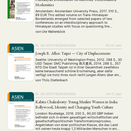
Summer School
Symposium
Tagung
Tourismus
(10)
(32)
(500)
(14)
Modernities
Umwelt
Veranstaltung
Webinar
Wirtschaft
(45)
(788)
(28)
(199)
Workshop
Amsterdam: Amsterdam University Press, 2017. 310 S.,
(126)
89 EUR This edited volume on Trans-Himalayan
Borderlands emerged from selected papers of two
conferences on an interdisciplinary approach to
MITGLIEDSCHAFT
STUDIUM
DATENSCHUTZERKLÄRUNG
Himalayan studies with focus on questioning the
conception of border — simultaneously as limitations
von
Ute Wallenböck
MITGLIEDERBEREICH
KONTAKT
SPENDEN SIE JETZT!
and opportunities — and what the authors call “affective
boundaries” (p.73), “livelihood reconstruction” (p.31) …
ENGLISH
Nr. 142 (2017)
REZENSIONEN
110–12
{:de}
Joseph R. Allen: Taipei — City of Displacements
Seattle: University of Washington Press, 2012. 288 S., 30
USD Taipei: SMC Publishing 南天書局, 2014. 288 S., 357
NTD Die Stadt Taipeh ist in ihrer Gesamtheit zweifellos
keine berauschend schöne Erscheinung, aber dafür
verfügt sie trotz ihres noch recht jungen Alters über eine
beeindruckend wechselvolle Geschichte. Joseph Allen,
von
Thilo Diefenbach
Professor für chinesische Sprache und Literatur an …
Nr. 145 (2017)
REZENSIONEN
110–11
{:de}
Kabita Chakraborty: Young Muslim Women in India:
Bollywood, Identity and Changing Youth Culture
London: Routledge, 2016. 200 S., 90,00 GBP Indien
befindet sich in einem gewaltigen wirtschaftlichen und
gesellschaftspolitischen Transformationsprozess.
Angetrieben von einer politischen Klasse, die das Land
mit seinen heute knapp 1,3 Milliarden Menschen in ein