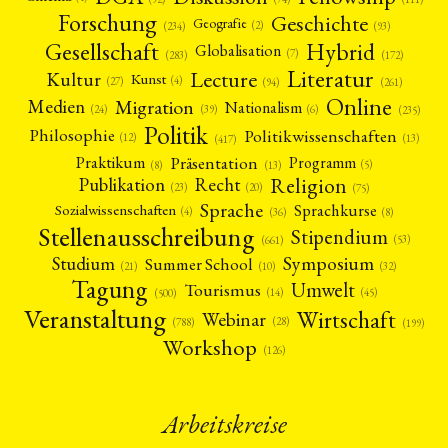
Forschung
Geschichte
Geografie
(2)
(93)
(234)
Gesellschaft
Hybrid
Globalisation
(7)
(172)
(283)
Literatur
Lecture
Kultur
Kunst
(4)
(27)
(94)
(261)
Online
Migration
Medien
Nationalism
(6)
(24)
(39)
(235)
Politik
Philosophie
Politikwissenschaften
(12)
(13)
(417)
Präsentation
Praktikum
Programm
(5)
(8)
(13)
Religion
Publikation
Recht
(23)
(20)
(75)
Sprache
Sprachkurse
Sozialwissenschaften
(4)
(36)
(8)
Stellenausschreibung
Stipendium
(53)
(661)
Symposium
Studium
Summer School
(21)
(10)
(32)
Tagung
Umwelt
Tourismus
(45)
(14)
(500)
Veranstaltung
Wirtschaft
Webinar
(28)
(788)
(199)
Workshop
(126)
Arbeitskreise