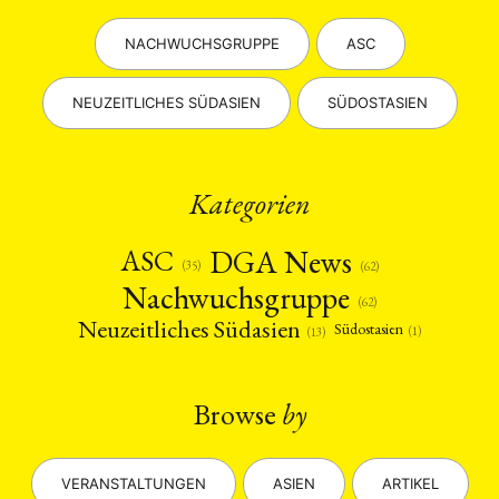
NACHWUCHSGRUPPE
ASC
NEUZEITLICHES SÜDASIEN
SÜDOSTASIEN
Kategorien
DGA News
ASC
(35)
(62)
Nachwuchsgruppe
(62)
Neuzeitliches Südasien
Südostasien
(1)
(13)
Browse
by
VERANSTALTUNGEN
ASIEN
ARTIKEL