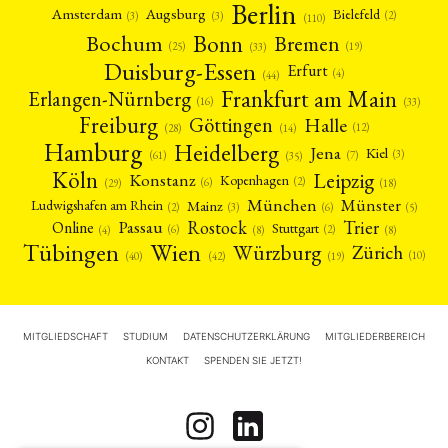
Berlin
Amsterdam
Augsburg
Bielefeld
(2)
(3)
(3)
(110)
Bonn
Bochum
Bremen
(25)
(19)
(33)
Duisburg-Essen
Erfurt
(4)
(44)
Frankfurt am Main
Erlangen-Nürnberg
(16)
(33)
Freiburg
Halle
Göttingen
(12)
(14)
(28)
Hamburg
Heidelberg
Jena
Kiel
(3)
(7)
(61)
(35)
Köln
Leipzig
Konstanz
Kopenhagen
(2)
(6)
(18)
(29)
München
Münster
Mainz
Ludwigshafen am Rhein
(2)
(6)
(3)
(5)
Rostock
Trier
Passau
Online
Stuttgart
(2)
(6)
(4)
(8)
(8)
Tübingen
Wien
Würzburg
Zürich
(10)
(42)
(40)
(19)
MITGLIEDSCHAFT
STUDIUM
DATENSCHUTZERKLÄRUNG
MITGLIEDERBEREICH
KONTAKT
SPENDEN SIE JETZT!