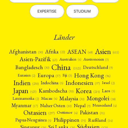
EXPERTISE
STUDIUM
Länder
Asien
Afrika
ASEAN
Afghanistan
(22)
(30)
(48)
(611)
Asien-Pazifik
Australien
Austronesien
(4)
(3)
(63)
China
Bangladesch
Deutschland
(9)
(30)
(1521)
Hong Kong
Europa
Fiji
Eurasien
(3)
(2)
(37)
(96)
Indien
Indonesien
Indochina
Israel
(2)
(5)
(97)
(230)
Japan
Korea
Kambodscha
Laos
(5)
(30)
(523)
(215)
Mongolei
Malaysia
Macau
Lateinamerika
(4)
(2)
(30)
(58)
Myanmar
Nepal
Naher Osten
Neuseeland
(4)
(17)
(10)
(9)
Ostasien
Pakistan
Osttimor
(4)
(31)
(297)
Philippinen
Rußland
Papua-Neuguinea
(5)
(35)
(14)
Südasien
Singapur
Sri Lanka
(25)
(25)
(175)