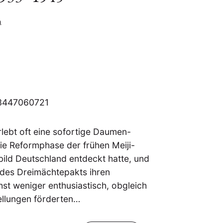
h
-3447060721
rlebt oft eine sofortige Daumen-
die Reformphase der frühen Meiji-
ild Deutschland entdeckt hatte, und
 des Dreimächtepakts ihren
t weniger enthusiastisch, obgleich
tellungen förderten…