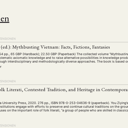
nen
ZENSIONEN
 (ed.): Mythbusting Vietnam: Facts, Fictions, Fantasies
54 pp., 65 GBP (Hardback); 22.50 GBP (Paperback) The collected volume “Mythbusting 
blematic axiomatic knowledge and to raise alternative possibilities in knowledge prod
ough interdisciplinary and methodologically diverse approaches. The book is based o
er
ANG
ZENSIONEN
TSKREISE
VERANSTALTUNGEN
EXPERTISE
ANTRAG AUF EINEN
olk Literati, Contested Tradition, and Heritage in Contempora
MITGLIEDERBEREICH
DIE DGA
MITGLIEDSCHAFT
a University Press, 2020. 276 pp., ISBN 978-0-253-04636-9 (paperback). You Ziying
nstitutions engage with efforts to preserve and continue cultural traditions on the groun
cuses on the important role of folk literati, “a group of people who are skilled in classi
eren Mitgliedern
Art
ASIEN (Zeitschrift)
Auszeichnu
(4)
(5)
(25)
s for…
Cinema
DGA
Diskussion
Fellowship
(1287)
(4)
(92)
(74)
(111
ZENSIONEN