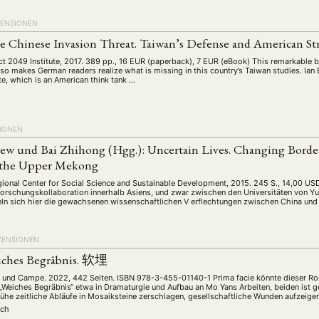
ZENSIONEN
e Chinese Invasion Threat. Taiwan’s Defense and American Str
ect 2049 Institute, 2017. 389 pp., 16 EUR (paperback), 7 EUR (eBook) This remarkable b
also makes German readers realize what is missing in this country’s Taiwan studies. Ian 
te, which is an American think tank …
IONEN
ew und Bai Zhihong (Hgg.): Uncertain Lives. Changing Border
f the Upper Mekong
ional Center for Social Science and Sustainable Development, 2015. 245 S., 14,00 U
Forschungskollaboration innerhalb Asiens, und zwar zwischen den Universitäten von Y
eln sich hier die gewachsenen wissenschaftlichen V erflechtungen zwischen China und
ZENSIONEN
iches Begräbnis. 软埋
und Campe. 2022, 442 Seiten. ISBN 978-3-455-01140-1 Prima facie könnte dieser 
 „Weiches Begräbnis“ etwa in Dramaturgie und Aufbau an Mo Yans Arbeiten, beiden ist
Mühe zeitliche Abläufe in Mosaiksteine zerschlagen, gesellschaftliche Wunden aufzeige
uch