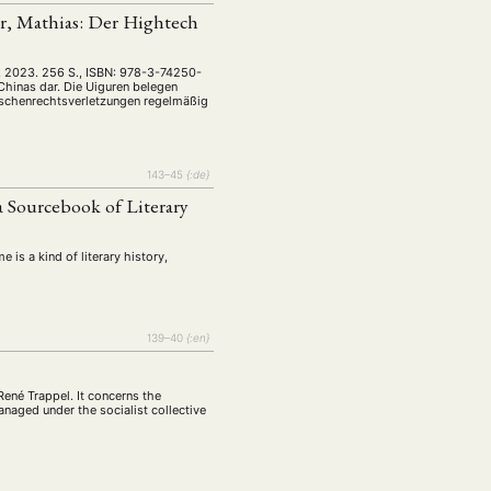
tur
Kunst
(27)
(4)
er, Mathias: Der Hightech
Philosophie
)
(12)
Publikation
(5)
(23)
k, 2023. 256 S., ISBN: 978-3-74250-
hinas dar. Die Uiguren belegen
enausschreibung
enschenrechtsverletzungen regelmäßig
(661)
Tourismus
(14)
op
(126)
143–45
{:de}
 Sourcebook of Literary
CH
KONTAKT
s a kind of literary history,
139–40
{:en}
René Trappel. It concerns the
anaged under the socialist collective