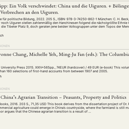
schichte
Gesellschaft
Globalisation
Hybrid
Kul
(93)
(283)
(7)
(172)
lipp: Ein Volk verschwindet: China und die Uiguren. + Böling
ratur
Medien
Migration
Nationalism
Online
(261)
(24)
(39)
(6)
(235
 Verbrechen an den Uiguren.
ikwissenschaften
Praktikum
Präsentation
Programm
(13)
(8)
(13)
e für politische Bildung, 2022. 205 S., ISBN: 978-3-74250-862-1 München: C. H. Bec
 noch Uiguren stellen zahlenmäßig den Hanchinesen folgend die nächstgrößte Ethnie C
n
Sozialwissenschaften
Sprache
Sprachkurse
Stell
5, die Tibeter Platz 9, doch geraten jene beiden Volksgruppen unter dem Topos der M
(75)
(4)
(36)
(8)
Studium
Summer School
Symposium
Tagung
uch
)
(21)
(10)
(32)
(500)
lt
Veranstaltung
Webinar
Wirtschaft
Worksh
(45)
(788)
(28)
(199)
SIONEN
onne Chang, Michelle Yeh, Ming-Ju Fan (eds.): The Columbia
HAFT
STUDIUM
DATENSCHUTZERKLÄRUNG
MITGLIEDERBEREI
University Press 2015. XXIV+565pp., 74EUR (hardcover) / 49 EUR (e-book) This volume i
SPENDEN SIE JETZT!
than 160 selections of first-hand accounts from between 1907 and 2005.
ch
SIONEN
ENGLISH
China’s Agrarian Transition – Peasants, Property and Politics
ooks, 2016. 203 S., 71,35 USD This book derives from the dissertation project of Dr. 
ercial agriculture could emerge in China’s countryside, where the farmland is still m
r argues that the Chinese agrarian transition is a result of …