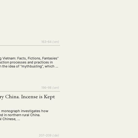
163–64
{:en}
Vietnam: Facts, Fictions, Fantasies”
uction processes and practices in
n the idea of “mythbusting”, which …
EBOTE
196–98
{:en}
 SMALL GRANT DER DGA
ry China. Incense is Kept
’s monograph investigates how
d in northern rural China.
cal Chinese, …
ng
Bericht
(12)
(128)
Forschung
)
(234)
207–209
{:de}