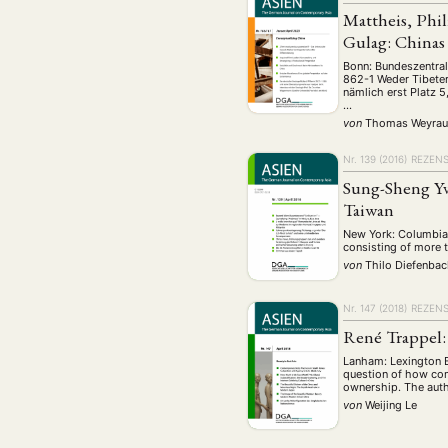
Geografie
Ge
(2)
Mattheis, Phi
Lecture
Lite
(94)
Gulag: Chinas
Politik
Polit
(417)
Bonn: Bundeszentral
862-1 Weder Tibeter
Recht
Religio
nämlich erst Platz 
(20)
…
Stipendium
von
Thomas Weyra
(53
Umwe
Nr. 139 (2016)
REZEN
Sung-Sheng Yv
Taiwan
MITGLIEDSC
New York: Columbia 
consisting of more 
von
Thilo Diefenba
Nr. 147 (2018)
REZEN
René Trappel: 
Lanham: Lexington B
question of how comm
ownership. The autho
von
Weijing Le