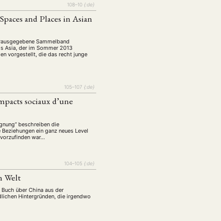
108–10
{:de}
Spaces and Places in Asian
z herausgegebene Sammelband
ds Asia, der im Sommer 2013
en vorgestellt, die das recht junge
105–107
{:de}
impacts sociaux d’une
egnung“ beschreiben die
e Beziehungen ein ganz neues Level
ht vorzufinden war…
104–105
{:de}
n Welt
n Buch über China aus der
dlichen Hintergründen, die irgendwo