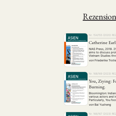
Rezensio
Nr. 154/155 (2020)
RE
Catherine Earl
NIAS Press, 2018. 2
aims to discuss pro
Vietnam Studies thr
von
Friederike Troti
Nr. 168/169 (2023)
RE
NEWS
ASIEN
ARBEI
You, Ziying: F
Burning.
Bloomington: Indian
various actors and i
Particularly, You fo
Aktuelles von uns
von
Bai Yusheng
Bildung
Call
(22)
Nr. 166/167 (2023)
RE