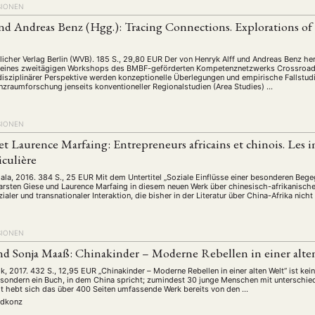
SIONEN
d Andreas Benz (Hgg.): Tracing Connections. Explorations of 
tlicher Verlag Berlin (WVB). 185 S., 29,80 EUR Der von Henryk Alff und Andreas Ben
ge eines zweitägigen Workshops des BMBF-geförderten Kompetenznetzwerks Crossroa
disziplinärer Perspektive werden konzeptionelle Überlegungen und empirische Fallstudi
zraumforschung jenseits konventioneller Regionalstudien (Area Studies) …
SIONEN
et Laurence Marfaing: Entrepreneurs africains et chinois. Les 
iculière
thala, 2016. 384 S., 25 EUR Mit dem Untertitel „Soziale Einflüsse einer besonderen Beg
rsten Giese und Laurence Marfaing in diesem neuen Werk über chinesisch-afrikanisch
ozialer und transnationaler Interaktion, die bisher in der Literatur über China-Afrika nic
SIONEN
und Sonja Maaß: Chinakinder – Moderne Rebellen in einer alte
 2017. 432 S., 12,95 EUR „Chinakinder – Moderne Rebellen in einer alten Welt“ ist kei
sondern ein Buch, in dem China spricht; zumindest 30 junge Menschen mit unterschie
it hebt sich das über 400 Seiten umfassende Werk bereits von den …
idkonz