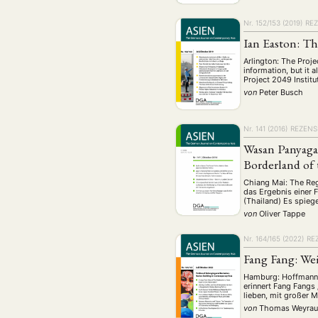
Nr. 152/153 (2019)
RE
Ian Easton: Th
Arlington: The Proj
information, but it 
Project 2049 Institu
von
Peter Busch
Nr. 141 (2016)
REZENS
Wasan Panyaga
Borderland o
Chiang Mai: The Reg
das Ergebnis einer 
(Thailand) Es spieg
von
Oliver Tappe
Nr. 164/165 (2022)
RE
Fang Fang: We
Hamburg: Hoffmann 
erinnert Fang Fangs
lieben, mit großer 
von
Thomas Weyra