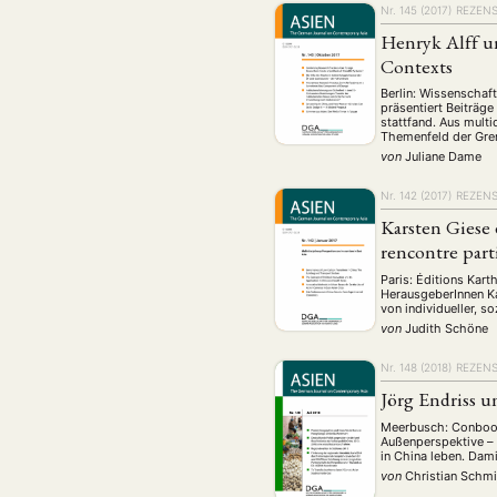
Nr. 145 (2017)
REZEN
Henryk Alff un
Contexts
Berlin: Wissenschaf
präsentiert Beiträ
stattfand. Aus multi
Themenfeld der Gren
von
Juliane Dame
Nr. 142 (2017)
REZEN
Karsten Giese 
rencontre part
Paris: Éditions Kar
HerausgeberInnen Ka
von individueller, s
von
Judith Schöne
Nr. 148 (2018)
REZEN
Jörg Endriss 
Meerbusch: Conbook,
Außenperspektive – 
in China leben. Dam
von
Christian Schm