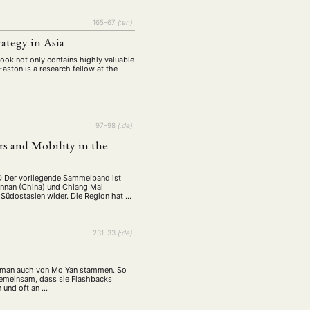
165–67
{:en}
ategy in Asia
ook not only contains highly valuable
Easton is a research fellow at the
97–98
{:de}
s and Mobility in the
SD Der vorliegende Sammelband ist
unnan (China) und Chiang Mai
 Südostasien wider. Die Region hat …
231–33
{:de}
Roman auch von Mo Yan stammen. So
 gemeinsam, dass sie Flashbacks
n und oft an …