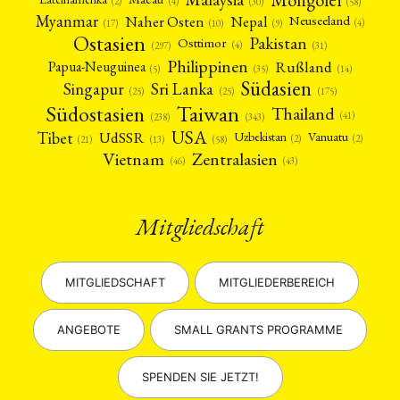
(4)
(2)
(30)
(58)
Myanmar
Nepal
Naher Osten
Neuseeland
(4)
(17)
(10)
(9)
Ostasien
Pakistan
Osttimor
(4)
(31)
(297)
Philippinen
Rußland
Papua-Neuguinea
(5)
(35)
(14)
Südasien
Singapur
Sri Lanka
(25)
(25)
(175)
Taiwan
Südostasien
Thailand
(41)
(238)
(343)
USA
Tibet
UdSSR
Uzbekistan
Vanuatu
(2)
(2)
(58)
(13)
(21)
Vietnam
Zentralasien
(46)
(43)
Mitgliedschaft
MITGLIEDSCHAFT
MITGLIEDERBEREICH
ANGEBOTE
SMALL GRANTS PROGRAMME
SPENDEN SIE JETZT!