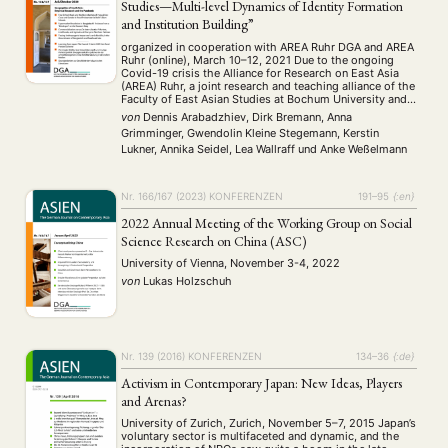
Studies—Multi-level Dynamics of Identity Formation
and Institution Building”
organized in cooperation with AREA Ruhr DGA and AREA
Ruhr (online), March 10–12, 2021 Due to the ongoing
Covid-19 crisis the Alliance for Research on East Asia
(AREA) Ruhr, a joint research and teaching alliance of the
Faculty of East Asian Studies at Bochum University and
the Institute of East Asian Studies at the University …
von
Dennis Arabadzhiev, Dirk Bremann, Anna
Grimminger, Gwendolin Kleine Stegemann, Kerstin
Lukner, Annika Seidel, Lea Wallraff
und
Anke Weßelmann
Nr. 166/167 (2023)
KONFERENZEN
191–95
{:en}
2022 Annual Meeting of the Working Group on Social
Science Research on China (ASC)
University of Vienna, November 3-4, 2022
von
Lukas Holzschuh
Nr. 139 (2016)
KONFERENZEN
134–36
{:de}
Activism in Contemporary Japan: New Ideas, Players
and Arenas?
NEWS
ASIEN
ARBEITSKREISE
VERANSTALTUNGEN
EXPERTISE
University of Zurich, Zurich, November 5–7, 2015 Japan’s
voluntary sector is multifaceted and dynamic, and the
ANGEBOTE