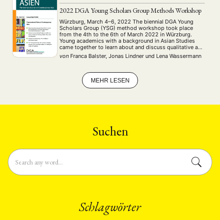
2022 DGA Young Scholars Group Methods Workshop
Würzburg, March 4–6, 2022 The biennial DGA Young
Scholars Group (YSG) method workshop took place
from the 4th to the 6th of March 2022 in Würzburg.
Young academics with a background in Asian Studies
came together to learn about and discuss qualitative and
quantitative methods that are relevant for doing
von
Franca Balster, Jonas Lindner
und
Lena Wassermann
research in times of the …
MEHR LESEN
Suchen
Schlagwörter