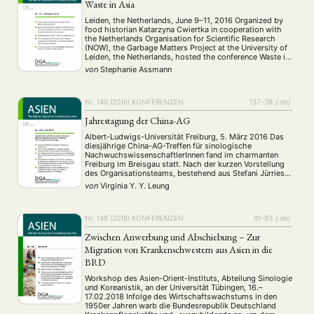
Waste in Asia
Leiden, the Netherlands, June 9–11, 2016 Organized by
food historian Katarzyna Cwiertka in cooperation with
the Netherlands Organisation for Scientific Research
(NOW), the Garbage Matters Project at the University of
Leiden, the Netherlands, hosted the conference Waste in
Asia (WiA) from June 9–11, 2016. In a pioneering effort,
von
Stephanie Assmann
the conference brought together twenty-nine scholars
from …
Nr. 140 (2016)
KONFERENZEN
137–38
{:de}
Jahrestagung der China-AG
Albert-Ludwigs-Universität Freiburg, 5. März 2016 Das
diesjährige China-AG-Treffen für sinologische
NachwuchswissenschaftlerInnen fand im charmanten
Freiburg im Breisgau statt. Nach der kurzen Vorstellung
des Organisationsteams, bestehend aus Stefani Jürries,
Elisabeth Schleep und Jennifer Stapornwongkul,
von
Virginia Y. Y. Leung
begrüßte uns die Freiburger Lehrstuhlinhaberin für
Geschichte und Gesellschaft des modernen Chinas,
Nicola Spakowski, die als ehemaliges Mitglied der
China-AG von ihren …
Nr. 148 (2018)
KONFERENZEN
91–93
{:de}
Zwischen Anwerbung und Abschiebung – Zur
Migration von Krankenschwestern aus Asien in die
BRD
Workshop des Asien-Orient-Instituts, Abteilung Sinologie
und Koreanistik, an der Universität Tübingen, 16.–
17.02.2018 Infolge des Wirtschaftswachstums in den
1950er Jahren warb die Bundesrepublik Deutschland