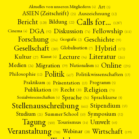
Art
Aktuelles von unseren Mitgliedern
(4)
(5)
ASIEN (Zeitschrift)
Auszeichnung
(12)
(25)
Calls for…
Bericht
Bildung
(22)
(128)
(1287)
Fellowship
DGA
Diskussion
Cinema
(4)
(92)
(74)
(111)
Forschung
Geschichte
Geografie
(2)
(93)
(234)
Gesellschaft
Hybrid
Globalisation
(7)
(172)
(283)
Literatur
Lecture
Kultur
Kunst
(4)
(27)
(94)
(261)
Online
Migration
Medien
Nationalism
(6)
(24)
(39)
(235)
Politik
Philosophie
Politikwissenschaften
(12)
(13)
(417)
Präsentation
Praktikum
Programm
(5)
(8)
(13)
Religion
Publikation
Recht
(23)
(20)
(75)
Sprache
Sprachkurse
Sozialwissenschaften
(4)
(36)
(8)
Stellenausschreibung
Stipendium
(53)
(661)
Symposium
Studium
Summer School
(21)
(10)
(32)
Tagung
Umwelt
Tourismus
(45)
(14)
(500)
Veranstaltung
Wirtschaft
Webinar
(28)
(788)
(199)