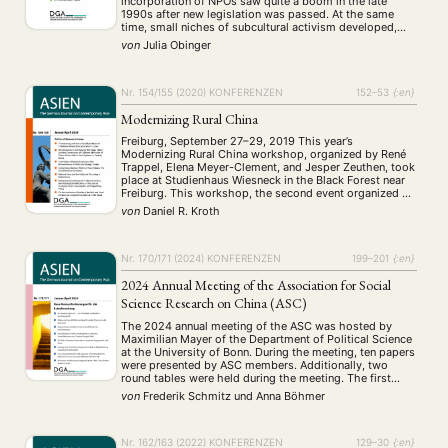
incorporation of NPOs saw quite a boom in the late
1990s after new legislation was passed. At the same
ANTRAG AUF EINEN SMALL GRANT DER DGA
MITGLIEDERBEREICH
DIE DGA
time, small niches of subcultural activism developed,
enriching Japan’s stagnant protest scene with new
von
Julia Obinger
MITGLIEDSCHAFT
tactics. Despite all this, the absence …
Aktuelles von unseren Mitgliedern
Art
ASIEN (Zeitschrift)
(4)
(5)
(25)
Nr. 154/155 (2020)
KONFERENZEN
152–53
{:en}
Auszeichnung
Bericht
Bildung
Calls for…
(12)
(128)
(22)
(1287)
Modernizing Rural China
Cinema
DGA
Diskussion
Fellowship
Forschung
(4)
(92)
(74)
(111)
(234)
Freiburg, September 27–29, 2019 This year’s
Geografie
Geschichte
Gesellschaft
Globalisation
(2)
(93)
(283)
(7)
Modernizing Rural China workshop, organized by René
Hybrid
Kultur
Kunst
Lecture
Literatur
(172)
(27)
(4)
(94)
(261)
Trappel, Elena Meyer-Clement, and Jesper Zeuthen, took
place at Studienhaus Wiesneck in the Black Forest near
Medien
Migration
Nationalism
Online
(24)
(39)
(6)
(235)
Freiburg. This workshop, the second event organized by
Philosophie
Politik
Politikwissenschaften
Praktikum
(12)
(417)
(13)
(8)
the Modernizing Rural China Research Network, sought
von
Daniel R. Kroth
Präsentation
Programm
Publikation
Recht
to further explore the effects of state led rural
(13)
(5)
(23)
(20)
modernization in …
Religion
Sozialwissenschaften
Sprache
Sprachkurse
(75)
(4)
(36)
(8)
Stellenausschreibung
Stipendium
Studium
Nr. 170/171 (2024)
KONFERENZEN
199–201
{:en}
(661)
(53)
(21)
Summer School
Symposium
Tagung
Tourismus
(10)
(32)
(500)
(14)
2024 Annual Meeting of the Association for Social
Umwelt
Veranstaltung
Webinar
Wirtschaft
(45)
(788)
(28)
(199)
Science Research on China (ASC)
Workshop
(126)
The 2024 annual meeting of the ASC was hosted by
Maximilian Mayer of the Department of Political Science
at the University of Bonn. During the meeting, ten papers
MITGLIEDSCHAFT
STUDIUM
DATENSCHUTZERKLÄRUNG
were presented by ASC members. Additionally, two
round tables were held during the meeting. The first
MITGLIEDERBEREICH
KONTAKT
SPENDEN SIE JETZT!
round table, titled “Global China and the Global South in
von
Frederik Schmitz
und
Anna Böhmer
a …
ENGLISH
Nr. 162/163 (2022)
KONFERENZEN
129–30
{:en}