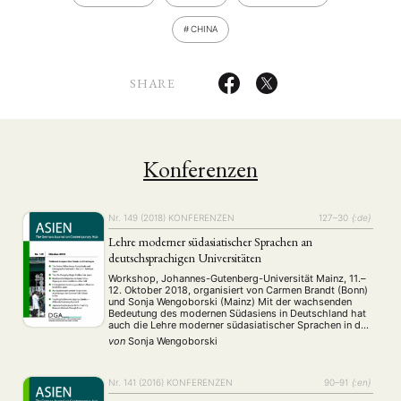
CHINA
SHARE
Konferenzen
Nr. 149 (2018)
KONFERENZEN
127–30
{:de}
Lehre moderner südasiatischer Sprachen an
deutschsprachigen Universitäten
Workshop, Johannes-Gutenberg-Universität Mainz, 11.–
12. Oktober 2018, organisiert von Carmen Brandt (Bonn)
und Sonja Wengoborski (Mainz) Mit der wachsenden
Bedeutung des modernen Südasiens in Deutschland hat
auch die Lehre moderner südasiatischer Sprachen in den
vergangenen Jahren an Bedeutung gewonnen. Diverse
von
Sonja Wengoborski
Erwartungen der Lernenden, die zudem sehr
unterschiedliche Voraussetzungen in den
Sprachunterricht mitbringen, stellen Lehrende
angesichts einer …
Nr. 141 (2016)
KONFERENZEN
90–91
{:en}