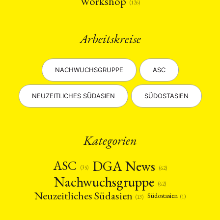
Workshop
(126)
Arbeitskreise
NACHWUCHSGRUPPE
ASC
NEUZEITLICHES SÜDASIEN
SÜDOSTASIEN
Kategorien
DGA News
ASC
(35)
(62)
Nachwuchsgruppe
(62)
Neuzeitliches Südasien
Südostasien
(1)
(13)