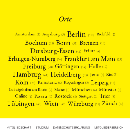
Orte
Berlin
Amsterdam
Augsburg
Bielefeld
(2)
(3)
(3)
(110)
Bonn
Bochum
Bremen
(25)
(19)
(33)
Duisburg-Essen
Erfurt
(4)
(44)
Frankfurt am Main
Erlangen-Nürnberg
(16)
(33)
Freiburg
Halle
Göttingen
(12)
(14)
(28)
Hamburg
Heidelberg
Jena
Kiel
(3)
(7)
(61)
(35)
Köln
Leipzig
Konstanz
Kopenhagen
(2)
(6)
(18)
(29)
München
Münster
Mainz
Ludwigshafen am Rhein
(2)
(6)
(3)
(5)
Rostock
Trier
Passau
Online
Stuttgart
(2)
(6)
(4)
(8)
(8)
Tübingen
Wien
Würzburg
Zürich
(10)
(42)
(40)
(19)
MITGLIEDSCHAFT
STUDIUM
DATENSCHUTZERKLÄRUNG
MITGLIEDERBEREICH