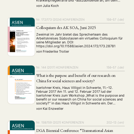
Krankenpflegekräfte und -auszubildende an, um dem
bestehenden Arbeitskräftemangel entgegenzuwirken.
von
Julia Koch
Urmilla Goel (Humboldt-Universität zu Berlin) und You
Jae Lee (Eberhard Karls Universität Tübingen)
konzipierten den Workshop „Zwischen Anwerbung und
Abschiebung – Zur …
Nr. 172/173 (2024)
KONFERENZEN
156–57
{:de}
Colloquium des AK SOA, Juni 2025
Zweimal im Jahr bietet das Sprecherteam des
Arbeitskreises Südostasien ein virtuelles Colloquium für
seine Mitglieder an. DOI:
https://doi.org/10.11588/asien.2024.172/173.28781
von
Friederike Trotier
Nr. 144 (2017)
KONFERENZEN
156–57
{:de}
What is the purpose and benefit of our research on
China for social sciences and society?
Iserlohner Kreis, Haus Villigst in Schwerte, 11.–12.
Februar 2017 Am 11. und 12. Februar 2017 lud der
Iserlohner Kreis zum Workshop „What is the purpose and
benefit or our research on China for social sciences and
society?“ in das Haus Villigst in Schwerte ein. Der
Iserlohner Kreis ist ein informeller Zusammenschluss
von
Kai Enzweiler
sozialwissenschaftlich zu China arbeitender …
Nr. 158/159 (2021)
KONFERENZEN
202–13
{:en}
DGA Biennial Conference “Transnational Asian