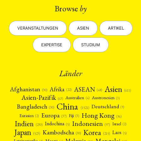
Browse
by
VERANSTALTUNGEN
ASIEN
ARTIKEL
EXPERTISE
STUDIUM
Länder
Asien
Afrika
ASEAN
Afghanistan
(22)
(30)
(48)
(611)
Asien-Pazifik
Australien
Austronesien
(4)
(3)
(63)
China
Bangladesch
Deutschland
(9)
(30)
(1521)
Hong Kong
Europa
Fiji
Eurasien
(3)
(2)
(37)
(96)
Indien
Indonesien
Indochina
Israel
(2)
(5)
(97)
(230)
Japan
Korea
Kambodscha
Laos
(5)
(30)
(523)
(215)
Mongolei
Malaysia
Macau
Lateinamerika