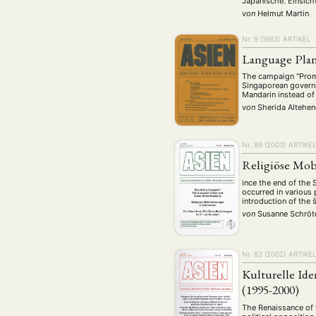
Japanische. Einsich
von
Helmut Martin
Nr. 9 (1983)
ARTIKEL
Language Plan
The campaign "Promo
Singaporean governme
Mandarin instead of
von
Sherida Altehe
Nr. 89 (2003)
ARTIKE
Religiöse Mob
ince the end of the
occurred in various
introduction of the 
von
Susanne Schröt
Nr. 83 (2002)
ARTIKE
Kulturelle Ide
(1995-2000)
The Renaissance of 