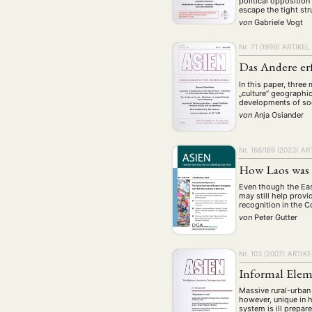
political opposition
escape the tight str
von
Gabriele Vogt
Nr. 71 (1999)
ARTIKEL
Das Andere er
In this paper, three
„culture“ geographic
developments of soc
von
Anja Osiander
Nr. 168/169 (2023)
AR
How Laos was
Even though the Eas
may still help provi
recognition in the 
von
Peter Gutter
Nr. 103 (2007)
ARTIKE
Informal Elem
Massive rural-urban
however, unique in 
system is ill prepa