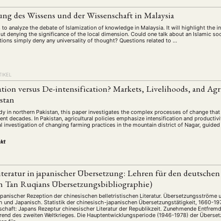
schichte
Gesellschaft
Globalisation
Hybrid
Kul
(93)
(283)
(7)
(172)
ung des Wissens und der Wissenschaft in Malaysia
ratur
Medien
Migration
Nationalism
Online
(261)
(24)
(39)
(6)
(235
to analyze the debate of Islamization of knowledge in Malaysia. It will highlight the i
ikwissenschaften
Praktikum
Präsentation
Programm
(13)
(8)
(13)
ut denying the significance of the local dimension. Could one talk about an Islamic so
ions simply deny any universality of thought? Questions related to …
n
Sozialwissenschaften
Sprache
Sprachkurse
Stell
(75)
(4)
(36)
(8)
Studium
Summer School
Symposium
Tagung
)
(21)
(10)
(32)
(500)
lt
Veranstaltung
Webinar
Wirtschaft
Worksh
TIKEL
(45)
(788)
(28)
(199)
ion versus De-intensification? Markets, Livelihoods, and Agr
stan
HAFT
STUDIUM
DATENSCHUTZERKLÄRUNG
MITGLIEDERBEREI
dy in northern Pakistan, this paper investigates the complex processes of change tha
ent decades. In Pakistan, agricultural policies emphasize intensification and producti
SPENDEN SIE JETZT!
al investigation of changing farming practices in the mountain district of Nagar, guide
kt
ENGLISH
iteratur in japanischer Übersetzung: Lehren für den deutsche
h Tan Ruqians Übersetzungsbibliographie)
apanischer Rezeption der chinesischen belletristischen Literatur. Übersetzungsströme 
 und Japanisch. Statistik der chinesisch-japanischen Übersetzungstätigkeit, 1660-197
chaft: Japans Rezeptur chinesischer Literatur der Republikzeit. Zunehmende Entfremdu
rend des zweiten Weltkrieges. Die Hauptentwicklungsperiode (1946-1978) der Überse