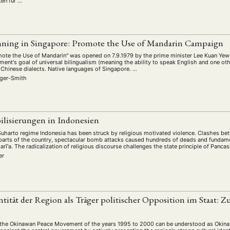
ten für …
ning in Singapore: Promote the Use of Mandarin Campaign
te the Use of Mandarin" was opened on 7.9.1979 by the prime minister Lee Kuan Yew -
nt's goal of universal bilingualism (meaning the ability to speak English and one othe
 Chinese dialects. Native languages of Singapore. …
nger-Smith
L
ilisierungen in Indonesien
 Suharto regime Indonesia has been struck by religious motivated violence. Clashes b
 parts of the country, spectacular bomb attacks caused hundreds of deads and funda
šarĩ‛a. The radicalization of religious discourse challenges the state principle of Panca
er
L
ntität der Region als Träger politischer Opposition im Staat: 
the Okinawan Peace Movement of the years 1995 to 2000 can be understood as Okinawa