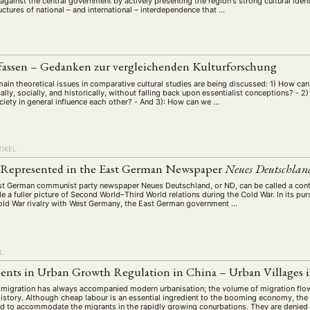
 against the central government by actively presenting the region's strong cultural iden
uctures of national – and international – interdependence that …
fassen – Gedanken zur vergleichenden Kulturforschung
 main theoretical issues in comparative cultural studies are being discussed: 1) How can
ally, socially, and historically, without falling back upon essentialist conceptions? -
iety in general influence each other? - And 3): How can we …
TIKEL
 Represented in the East German Newspaper
Neues Deutschlan
t German communist party newspaper Neues Deutschland, or ND, can be called a contr
de a fuller picture of Second World–Third World relations during the Cold War. In its purs
Cold War rivalry with West Germany, the East German government …
L
ents in Urban Growth Regulation in China – Urban Villages
 migration has always accompanied modern urbanisation; the volume of migration flo
history. Although cheap labour is an essential ingredient to the booming economy, the 
red to accommodate the migrants in the rapidly growing conurbations. They are denied 