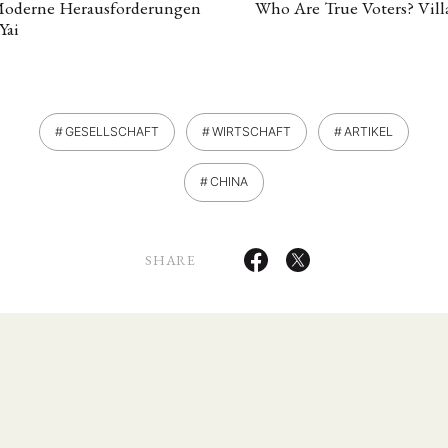
: Moderne Herausforderungen
Who Are True Voters? Vill
Yai
GESELLSCHAFT
WIRTSCHAFT
ARTIKEL
CHINA
SHARE
ANG
TSKREISE
VERANSTALTUNGEN
EXPERTISE
ANTRAG AUF EINEN
MITGLIEDERBEREICH
DIE DGA
MITGLIEDSCHAFT
eren Mitgliedern
Art
ASIEN (Zeitschrift)
Auszeichnu
(4)
(5)
(25)
s for…
Cinema
DGA
Diskussion
Fellowship
(1287)
(4)
(92)
(74)
(111