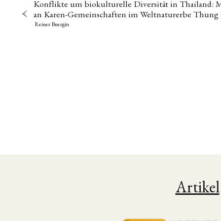
Konflikte um biokulturelle Diversität in Thailand
an Karen-Gemeinschaften im Weltnaturerbe Thung 
Reiner Buergin
NEWS
ASIEN
ARBEI
Artikel
Aktuelles von uns
Bildung
Call
(22)