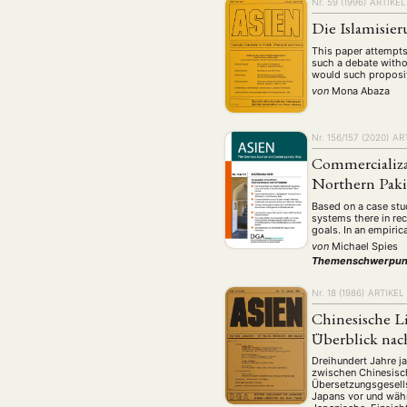
Geografie
Ge
Nr. 59 (1996)
ARTIKEL
(2)
Die Islamisier
Lecture
Lite
(94)
This paper attempts 
Politik
Polit
(417)
such a debate witho
would such proposit
Recht
Religio
(20)
von
Mona Abaza
Stipendium
(53
Umwe
Nr. 156/157 (2020)
AR
Commercializat
Northern Paki
MITGLIEDSC
Based on a case stu
systems there in rec
goals. In an empiric
von
Michael Spies
Themenschwerpun
Nr. 18 (1986)
ARTIKEL
Chinesische L
Überblick nac
Dreihundert Jahre j
zwischen Chinesisch
Übersetzungsgesells
Japans vor und wäh