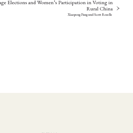
age Elections and Women’s Participation in Voting in
Rural China
Xiaopeng Pang
und
Scott Rozelle
EBOTE
 SMALL GRANT DER DGA
ng
Bericht
(12)
(128)
Forschung
)
(234)