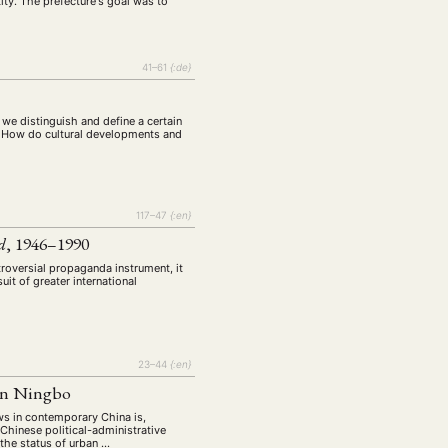
tity. The prefecture's goal was to
41–61
{:de}
 we distinguish and define a certain
 2) How do cultural developments and
117–47
{:en}
d
, 1946–1990
oversial propaganda instrument, it
uit of greater international
23–44
{:en}
 in Ningbo
ws in contemporary China is,
Chinese political-administrative
the status of urban …