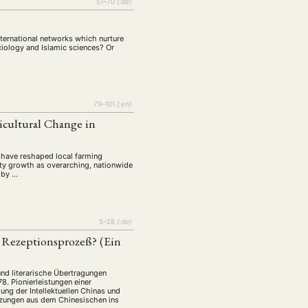
tur
Kunst
51–70
{:de}
(27)
(4)
Philosophie
)
(12)
nternational networks which nurture
Publikation
(5)
(23)
ciology and Islamic sciences? Or
enausschreibung
(661)
Tourismus
(14)
op
79–101
{:en}
(126)
icultural Change in
CH
KONTAKT
t have reshaped local farming
vity growth as overarching, nationwide
d by …
5–28
{:de}
n Rezeptionsprozeß? (Ein
und literarische Übertragungen
8. Pionierleistungen einer
ng der Intellektuellen Chinas und
tzungen aus dem Chinesischen ins