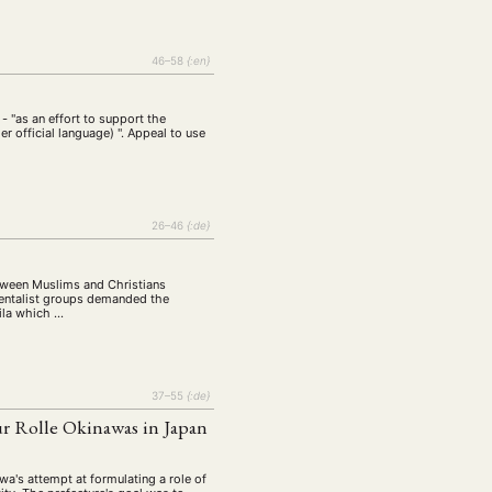
46–58
{:en}
 "as an effort to support the
r official language) ". Appeal to use
26–46
{:de}
etween Muslims and Christians
mentalist groups demanded the
sila which …
37–55
{:de}
Zur Rolle Okinawas in Japan
's attempt at formulating a role of