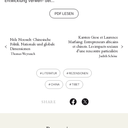
Entwicklung verwen- det…
PDF LESEN
Karsten Giese et Laurence
Nele Noesselt: Chinesische
Marfaing: Entrepreneurs africains
Politik. Nationale und globale
et chinois. Les impacts sociaux
Dimensionen
d’une rencontre particulière
Thomas Weyrauch
Judith Schöne
LITERATUR
REZENSIONEN
CHINA
TIBET
SHARE