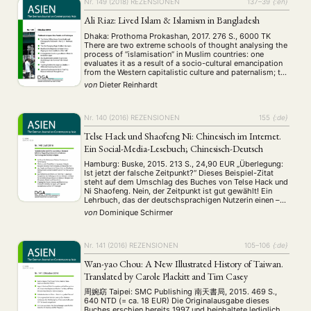
Nr. 149 (2018)
REZENSIONEN
137–39
{:en}
Ali Riaz: Lived Islam & Islamism in Bangladesh
Dhaka: Prothoma Prokashan, 2017. 276 S., 6000 TK
There are two extreme schools of thought analysing the
process of “islamisation” in Muslim countries: one
evaluates it as a result of a socio-cultural emancipation
from the Western capitalistic culture and paternalism; the
NEWS
ASIEN
ARBEITSKREISE
VERANSTALTUNGEN
EXPERTISE
opposite states that islamisation is dominated by
von
Dieter Reinhardt
“islamism” which has ideological and social structures …
ANGEBOTE
ANTRAG AUF EINEN SMALL GRANT DER DGA
MITGLIEDERBEREICH
DIE DGA
Nr. 140 (2016)
REZENSIONEN
155
{:de}
Telse Hack und Shaofeng Ni: Chinesisch im Internet.
MITGLIEDSCHAFT
Ein Social-Media-Lesebuch; Chinesisch-Deutsch
Aktuelles von unseren Mitgliedern
Art
ASIEN (Zeitschrift)
Hamburg: Buske, 2015. 213 S., 24,90 EUR „Überlegung:
(4)
(5)
(25)
Ist jetzt der falsche Zeitpunkt?“ Dieses Beispiel-Zitat
Auszeichnung
Bericht
Bildung
Calls for…
(12)
(128)
(22)
(1287)
steht auf dem Umschlag des Buches von Telse Hack und
Cinema
DGA
Diskussion
Fellowship
Forschung
Ni Shaofeng. Nein, der Zeitpunkt ist gut gewählt! Ein
(4)
(92)
(74)
(111)
(234)
Lehrbuch, das der deutschsprachigen Nutzerin einen –
Geografie
Geschichte
Gesellschaft
Globalisation
(2)
(93)
(283)
(7)
geführten – Einblick in das Alltagschinesisch sozialer
von
Dominique Schirmer
Hybrid
Kultur
Kunst
Lecture
Literatur
(172)
(27)
(4)
(94)
(261)
Medien gibt, ist nicht nur hilfreich, sondern …
Medien
Migration
Nationalism
Online
(24)
(39)
(6)
(235)
Philosophie
Politik
Politikwissenschaften
Praktikum
(12)
(417)
(13)
(8)
Nr. 141 (2016)
REZENSIONEN
105–106
{:de}
Präsentation
Programm
Publikation
Recht
(13)
(5)
(23)
(20)
Wan-yao Chou: A New Illustrated History of Taiwan.
Religion
Sozialwissenschaften
Sprache
Sprachkurse
(75)
(4)
(36)
(8)
Translated by Carole Plackitt and Tim Casey
Stellenausschreibung
Stipendium
Studium
(661)
(53)
(21)
周婉窈 Taipei: SMC Publishing 南天書局, 2015. 469 S.,
Summer School
Symposium
Tagung
Tourismus
(10)
(32)
(500)
(14)
640 NTD (= ca. 18 EUR) Die Originalausgabe dieses
Umwelt
Veranstaltung
Webinar
Wirtschaft
(45)
(788)
(28)
(199)
Buches erschien bereits 1997 und beinhaltete lediglich