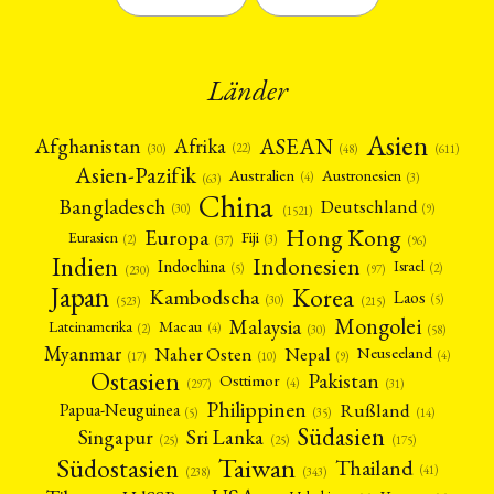
Länder
Asien
Afrika
ASEAN
Afghanistan
(22)
(30)
(48)
(611)
Asien-Pazifik
Australien
Austronesien
(4)
(3)
(63)
China
Bangladesch
Deutschland
(9)
(30)
(1521)
Hong Kong
Europa
Fiji
Eurasien
(3)
(2)
(37)
(96)
Indien
Indonesien
Indochina
Israel
(2)
(5)
(97)
(230)
Japan
Korea
Kambodscha
Laos
(5)
(30)
(523)
(215)
Mongolei
Malaysia
Macau
Lateinamerika
(4)
(2)
(30)
(58)
Myanmar
Nepal
Naher Osten
Neuseeland
(4)
(17)
(10)
(9)
Ostasien
Pakistan
Osttimor
(4)
(31)
(297)
Philippinen
Rußland
Papua-Neuguinea
(5)
(35)
(14)
Südasien
Singapur
Sri Lanka
(25)
(25)
(175)
Taiwan
Südostasien
Thailand
(41)
(238)
(343)