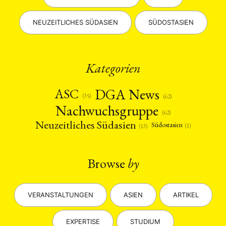
NEUZEITLICHES SÜDASIEN
SÜDOSTASIEN
Kategorien
DGA News
ASC
(35)
(62)
Nachwuchsgruppe
(62)
Neuzeitliches Südasien
Südostasien
(1)
(13)
Browse
by
VERANSTALTUNGEN
ASIEN
ARTIKEL
EXPERTISE
STUDIUM