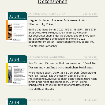
Rezensionen
Nr. 166/167 (2023)
REZENSIONEN
229–30
{:de}
Jürgen Heiducoff: Die neue Militärmacht. Welche
Pläne verfolgt Peking?
Berlin: Das Neue Berlin, 2022. 189 S., 18 EUR. ISBN 978-
3-360-01379-8 Heiducoff, ein in der Sowjetunion
ausgebildeter ehemaliger Oberstleutnant der NVA, dann
der Luftwaffe der Bundeswehr, diente als OSZE
Beobachter im ersten Tschetschenienkrieg, später im
Stab der ISAF in Afghanistan und als Militärberater des
von
Albrecht Rothacher
deutschen Botschafters in Kabul. Dort fiel er 2008
wegen seiner anti- …
Nr. 152/153 (2019)
REZENSIONEN
163–65
{:de}
Wu Yiching: Die andere Kulturrevolution. 1966–1969:
Der Anfang vom Ende des chinesischen Sozialismus
Wien: Mandelbaum, 2019, 354 S., 25 EUR (Übersetzung
von Ralf Ruckus) Die Diskussion über die Große
Proletarische Kulturevolution ist auch vierzig Jahre nach
ihrem Ende nicht abgeschlossen. Der für Peking
unbequeme Einfluss der revolutionären Bewegung
machte sich in den letzten Jahren besonders an zwei
von
Matthias Hackler
Beispielen bemerkbar. Einerseits wird eine tiefergehende
Reflektion über die Ursprünge und …
Nr. 147 (2018)
REZENSIONEN
147–48
{:de}