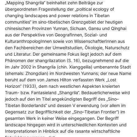
„Mapping Shangrila“ beinhaltet zehn Beiträge zur
übergeordneten Fragestellung der „political ecology of
changing landscapes and power relations in Tibetan
communities“ im sino-tibetischen Grenzgebiet der heutigen
chinesischen Provinzen Yunnan, Sichuan, Gansu und Qinghai
aus der Perspektive von GeografInnen, Sozial- und
KulturanthropologInnen sowie von WissenschaftlerInnen aus
den Fachbereichen der Umweltstudien, Ökologie, Naturschutz
und Literatur. Der gemeinsame Fokus liegt jedoch auf dem
Phänomen der shangrilazation (S. 16), bezugnehmend auf die
im Jahr 2002 in Shangrila (chin. Xianggelila) umbenannte Stadt
(ehemals: Zhongdian) im Nordwesten Yunnans; der neue Name
beruht auf dem von James Hilton verfassten Werk „Lost
Horizon“ (1933), dem nach westlichen Aspekten kreierten
Traum- bzw. Fantasieland „Shangrila“. Bedauerlicherweise wird
jedoch auf den im Titel angekündigten Begriff des „Sino–
Tibetan Borderlands“ und dessen V erwendung (vor allem im
Gegensatz zur Begrifflichkeit der „Sino–Tibetan Frontier“) im
gesamten Werk in keiner Weise eingegangen. Der Begriff
landscape hingegen wird in unterschiedlichen Kontexten und
Interpretationen in Hinblick auf die rasante wirtschaftliche