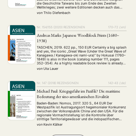
die Geschichte Taiwans bis zum Ende des Zweiten
Workshop
(126)
Weltkrieges; zwei weitere Editionen decken auch das
Geschehen zwischen 1945 und den frühen 90er Jahren
von
Thilo Diefenbach
ab. Die englische Fassung beruht auf der jüngsten …
MITGLIEDSCHAFT
STUDIUM
DATENSCHUTZERKLÄRUNG
MITGLIEDERBEREICH
KONTAKT
SPENDEN SIE JETZT!
Nr. 154/155 (2020)
REZENSIONEN
170–72
{:en}
Andreas Marks: Japanese Woodblock Prints (1680–
ENGLISH
1938)
TASCHEN, 2019. 622 pp., 150 EUR Certainly a big splash
and yes, the iconic „Great Wave (Under the Great Wave of
Kanagawa / Kanagawa-oki nami-ura)“ by Hokusai (1760–
1849) is also in the book (catalog number 111, pages
352–354). As a highly readable book review is already
available (Laflamme 2020), I will here focus on a …
von
Uta Lauer
Nr. 147 (2018)
REZENSIONEN
142–43
{:de}
Michael Paul: Kriegsgefahr im Pazifik? Die maritime
Bedeutung der sino-amerikanischen Rivalität
Baden-Baden: Nomos, 2017. 320 S., 64 EUR Der
Westpazifik ist Austragungsort hegemonialer Konkurrenz
zwischen der Volksrepublik China und den USA. Für die
regionale Vormachtstellung ist die Kontrolle über
strittige Territorialgewässer und die indopazifischen
Seewege von zentraler Bedeutung. Beide Staaten müssen
von
Kevin Kälker
ihre Ansprüche durch Machtprojektion zur See
abstützen. Acht der zehn größten Containerhäfen
befinden sich in …