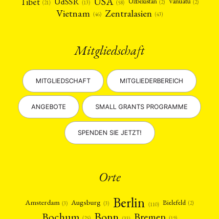
USA
Tibet
UdSSR
Uzbekistan
Vanuatu
(2)
(2)
(58)
(13)
(21)
Vietnam
Zentralasien
(46)
(43)
Mitgliedschaft
MITGLIEDSCHAFT
MITGLIEDERBEREICH
ANGEBOTE
SMALL GRANTS PROGRAMME
SPENDEN SIE JETZT!
Orte
Berlin
Amsterdam
Augsburg
Bielefeld
(2)
(3)
(3)
(110)
Bonn
Bochum
Bremen
(25)
(19)
(33)