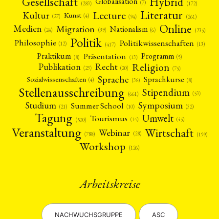
Gesellschaft
Hybrid
Globalisation
(7)
(172)
(283)
Literatur
Lecture
Kultur
Kunst
(4)
(27)
(94)
(261)
Online
Migration
Medien
Nationalism
(6)
(24)
(39)
(235)
Politik
Philosophie
Politikwissenschaften
(12)
(13)
(417)
Präsentation
Praktikum
Programm
(5)
(8)
(13)
Religion
Publikation
Recht
(23)
(20)
(75)
Sprache
Sprachkurse
Sozialwissenschaften
(4)
(36)
(8)
Stellenausschreibung
Stipendium
(53)
(661)
Symposium
Studium
Summer School
(21)
(10)
(32)
Tagung
Umwelt
Tourismus
(45)
(14)
(500)
Veranstaltung
Wirtschaft
Webinar
(28)
(788)
(199)
Workshop
(126)
Arbeitskreise
NACHWUCHSGRUPPE
ASC