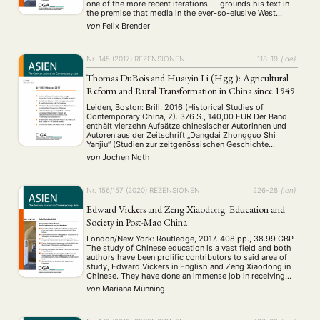
one of the more recent iterations — grounds his text in
the premise that media in the ever-so-elusive West
grossly misrepresent China, painting a negative image of
von
Felix Brender
the …
Nr. 145 (2017)
REZENSIONEN
118–19
{:de}
Thomas DuBois and Huaiyin Li (Hgg.): Agricultural
Reform and Rural Transformation in China since 1949
Leiden, Boston: Brill, 2016 (Historical Studies of
Contemporary China, 2). 376 S., 140,00 EUR Der Band
enthält vierzehn Aufsätze chinesischer Autorinnen und
Autoren aus der Zeitschrift „Dangdai Zhongguo Shi
Yanjiu“ (Studien zur zeitgenössischen Geschichte
Chinas). Leider fehlen die Erscheinungsdaten der Artikel,
von
Jochen Noth
aber vermutlich wurden die meisten während der letzten
zehn bis fünfzehn Jahre veröffentlicht. Fast …
Nr. 156/157 (2020)
REZENSIONEN
226–28
{:en}
Edward Vickers and Zeng Xiaodong: Education and
Society in Post-Mao China
London/New York: Routledge, 2017. 408 pp., 38.99 GBP
The study of Chinese education is a vast field and both
authors have been prolific contributors to said area of
study, Edward Vickers in English and Zeng Xiaodong in
Chinese. They have done an immense job in receiving
and discussing the existing great amount of scholarship
von
Mariana Münning
on …