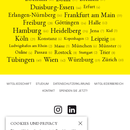
Duisburg-Essen
Erfurt
(4)
(44)
Frankfurt am Main
Erlangen-Nürnberg
(16)
(33)
Freiburg
Halle
Göttingen
(12)
(14)
(28)
Hamburg
Heidelberg
Jena
Kiel
(3)
(7)
(61)
(35)
Köln
Leipzig
Konstanz
Kopenhagen
(2)
(6)
(18)
(29)
München
Münster
Mainz
Ludwigshafen am Rhein
(2)
(6)
(3)
(5)
Rostock
Trier
Passau
Online
Stuttgart
(2)
(6)
(4)
(8)
(8)
Tübingen
Wien
Würzburg
Zürich
(10)
(42)
(40)
(19)
MITGLIEDSCHAFT
STUDIUM
DATENSCHUTZERKLÄRUNG
MITGLIEDERBEREICH
KONTAKT
SPENDEN SIE JETZT!
COOKIES UND PRIVACY