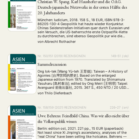
Christian W. Spang. Karl Haushofer und die OAG.
Deutsch-japanische Netzwerke in der ersten Hälfte des
20. Jahrhunderts
München: Iudicium, 2018. 158 S., 18 EUR, ISBN 978-3-
86205-130-4 Geopolitik hat heute wieder Konjunktur.
Chinas Seidenstraßen-Initiativen quer durch Eurasien und
sein Versuch, die US-beherrschte erste Ostpazifik-Kette
zu durchbrechen, sind ebenso Geopolitik pur wie die
Politik des Kremls zur Sammlung der russischen Erde auf
von
Albrecht Rothacher
Kosten der Ukraine und Georgiens und der Schaffung
einer russisch beherrschten Einflusszone …
Nr. 150/151 (2019)
REZENSIONEN
149–51
{:de}
Sammelrezension
Ong Iok-tek [Wang Yü-teh 王育德]: Taiwan – A History of
Agonies [台灣苦悶的歷史]. Based on the enlarged
Japanese edition from 1970. Translated by Shimamura
Yasuharu [島村泰治]; edited by Ong Meiri [王明理] Taipei:
Avanguard 前衛出版社, 2015. 367 S., 450 NTD / 20 USD
(Hardcover) Su Beng [Shih Ming 史明]: Taiwan’s 400 Year
von
Thilo Diefenbach
History [台灣人四百年史]. Anniversary Edition Taipei: …
Nr. 158/159 (2021)
REZENSIONEN
226–27
{:en}
Uwe Behrens: Feindbild China. Was wir alles nicht über
die Volksrepublik wissen
Berlin: edition ost, 2021. 221 pp., 15 EUR (paperback)
Not least since Xi Jinping’s ascendancy, analyses of the
“real China” have been selling like hotcakes. Behrens —