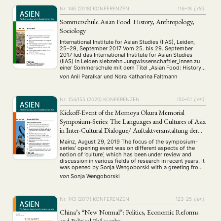
…
Nr. 146 (2018)
KONFERENZEN
116–18
{:de}
Sommerschule Asian Food: History, Anthropology,
Sociology
International Institute for Asian Studies (IIAS), Leiden,
25–29, September 2017 Vom 25. bis 29. September
2017 lud das International Institute for Asian Studies
(IIAS) in Leiden siebzehn Jungwissenschaftler_innen zu
einer Sommerschule mit dem Titel „Asian Food: History,
Anthropology, Sociology“ ein. Die Master-
von
Anil Paralkar
und
Nora Katharina Faltmann
Studenten_innen und Doktorand_innen bildeten eine
große Breite sozio-kultureller, historischer und
ernährungswissenschaftlicher Disziplinen ab und …
Nr. 154/155 (2020)
KONFERENZEN
150–51
{:en}
Kickoff-Event of the Momoya Okura Memorial
Symposium-Series: The Languages and Cultures of Asia
in Inter-Cultural Dialogue/ Auftaktveranstaltung der
Momoya Okura Memorial Symposien-Reihe: Sprachen
Mainz, August 29, 2019 The focus of the symposium-
und Kulturen im interkulturellen Dialog
series’ opening event was on different aspects of the
notion of ‘culture’, which has been under review and
discussion in various fields of research in recent years. It
was opened by Sonja Wengoborski with a greeting from
the Vice Dean of the Faculty of Philosophy and
von
Sonja Wengoborski
Philology …
Nr. 143 (2017)
KONFERENZEN
123–25
{:en}
China’s “New Normal”: Politics, Economic Reforms