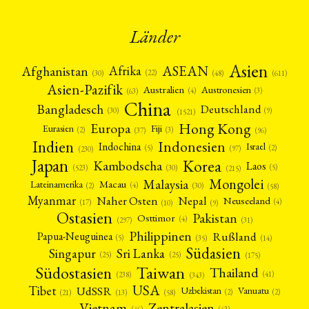
Länder
Asien
Afrika
ASEAN
Afghanistan
(22)
(30)
(48)
(611)
Asien-Pazifik
Australien
Austronesien
(4)
(3)
(63)
China
Bangladesch
Deutschland
(9)
(30)
(1521)
Hong Kong
Europa
Fiji
Eurasien
(3)
(2)
(37)
(96)
Indien
Indonesien
Indochina
Israel
(2)
(5)
(97)
(230)
Japan
Korea
Kambodscha
Laos
(5)
(30)
(523)
(215)
Mongolei
Malaysia
Macau
Lateinamerika
(4)
(2)
(30)
(58)
Myanmar
Nepal
Naher Osten
Neuseeland
(4)
(17)
(10)
(9)
Ostasien
Pakistan
Osttimor
(4)
(31)
(297)
Philippinen
Rußland
Papua-Neuguinea
(5)
(35)
(14)
Südasien
Singapur
Sri Lanka
(25)
(25)
(175)
Taiwan
Südostasien
Thailand
(41)
(238)
(343)
USA
Tibet
UdSSR
Uzbekistan
Vanuatu
(2)
(2)
(58)
(13)
(21)
Vietnam
Zentralasien
(46)