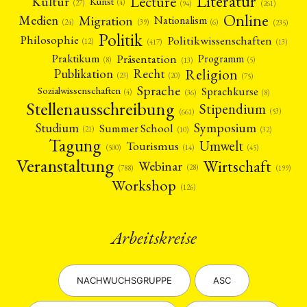
Literatur
Lecture
Kultur
Kunst
(4)
(27)
(94)
(261)
Online
Migration
Medien
Nationalism
(6)
(24)
(39)
(235)
Politik
Philosophie
Politikwissenschaften
(12)
(13)
(417)
Präsentation
Praktikum
Programm
(5)
(8)
(13)
Religion
Publikation
Recht
(23)
(20)
(75)
Sprache
Sprachkurse
Sozialwissenschaften
(4)
(36)
(8)
Stellenausschreibung
Stipendium
(53)
(661)
Symposium
Studium
Summer School
(21)
(10)
(32)
Tagung
Umwelt
Tourismus
(45)
(14)
(500)
Veranstaltung
Wirtschaft
Webinar
(28)
(788)
(199)
Workshop
(126)
Arbeitskreise
NACHWUCHSGRUPPE
ASC