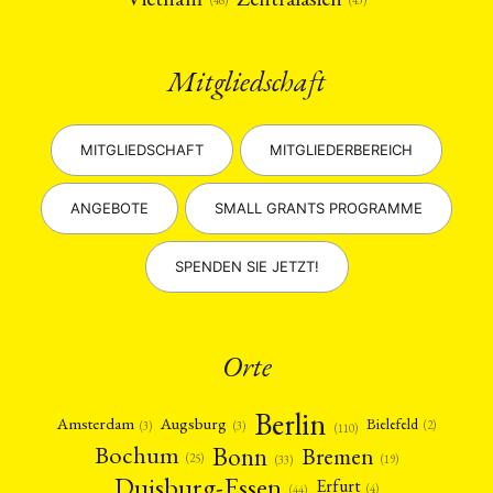
(43)
Mitgliedschaft
MITGLIEDSCHAFT
MITGLIEDERBEREICH
ANGEBOTE
SMALL GRANTS PROGRAMME
SPENDEN SIE JETZT!
Orte
Berlin
Amsterdam
Augsburg
Bielefeld
(2)
(3)
(3)
(110)
Bonn
Bochum
Bremen
(25)
(19)
(33)
Duisburg-Essen
Erfurt
(4)
(44)