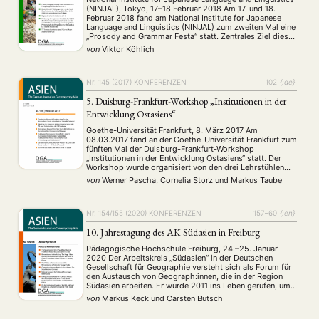
(NINJAL), Tokyo, 17–18 Februar 2018 Am 17. und 18.
Februar 2018 fand am National Institute for Japanese
Language and Linguistics (NINJAL) zum zweiten Mal eine
„Prosody and Grammar Festa“ statt. Zentrales Ziel dieser
Konferenz war die Präsentation neuer Ergebnisse des
von
Viktor Köhlich
hausinternen Projektes „Japanische Prosodie und
Grammatik sprachübergreifend betrachtet“, …
Nr. 145 (2017)
KONFERENZEN
102
{:de}
5. Duisburg-Frankfurt-Workshop „Institutionen in der
Entwicklung Ostasiens“
Goethe-Universität Frankfurt, 8. März 2017 Am
08.03.2017 fand an der Goethe-Universität Frankfurt zum
fünften Mal der Duisburg-Frankfurt-Workshop
„Institutionen in der Entwicklung Ostasiens“ statt. Der
Workshop wurde organisiert von den drei Lehrstühlen
Institutionen- und Innovationsökonomik, insb.
von
Werner Pascha, Cornelia Storz
und
Markus Taube
Japan/Ostasien (Prof. Dr. C. Storz, Goethe-Universität
Frankfurt), Ostasienwirtschaft/Japan und Korea (Prof. Dr.
W. Pascha, Universität Duisburg-Essen) und
Ostasienwirtschaft/China (Prof. Dr. …
Nr. 154/155 (2020)
KONFERENZEN
157–60
{:en}
10. Jahrestagung des AK Südasien in Freiburg
Pädagogische Hochschule Freiburg, 24.–25. Januar
2020 Der Arbeitskreis „Südasien“ in der Deutschen
Gesellschaft für Geographie versteht sich als Forum für
den Austausch von Geograph:innen, die in der Region
Südasien arbeiten. Er wurde 2011 ins Leben gerufen, um
über die Grenzen der geographischen Teildisziplinen
von
Markus Keck
und
Carsten Butsch
hinweg einen Austausch über aktuelle gesellschaftliche
und naturräumliche Prozesse und Herausforderungen zu