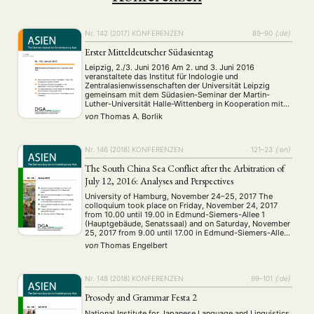
Nr. 142 (2017)
KONFERENZEN
89–90
{:de}
Erster Mitteldeutscher Südasientag
Leipzig, 2./3. Juni 2016 Am 2. und 3. Juni 2016
veranstaltete das Institut für Indologie und
Zentralasienwissenschaften der Universität Leipzig
gemeinsam mit dem Südasien-Seminar der Martin-
Luther-Universität Halle-Wittenberg in Kooperation mit
dem Arbeitskreis Neuzeitliches Südasien der Deutschen
von
Thomas A. Borlik
Gesellschaft für Asienkunde e. V. (DGA) erstmals eine
Tagung unter dem Titel „Mitteldeutscher Südasientag“.
Das Ziel der Konferenz war …
Nr. 146 (2018)
KONFERENZEN
121–23
{:en}
The South China Sea Conflict after the Arbitration of
July 12, 2016: Analyses and Perspectives
University of Hamburg, November 24–25, 2017 The
colloquium took place on Friday, November 24, 2017
from 10.00 until 19.00 in Edmund-Siemers-Allee 1
(Hauptgebäude, Senatssaal) and on Saturday, November
25, 2017 from 9.00 until 17.00 in Edmund-Siemers-Allee
1 (Ostflügel). There were 16 participants from five
von
Thomas Engelbert
European countries: Germany, Norway, France, Great
Britain and Russia. This colloquium …
Nr. 148 (2018)
KONFERENZEN
99–101
{:de}
Prosody and Grammar Festa 2
National Institute for Japanese Language and Linguistics