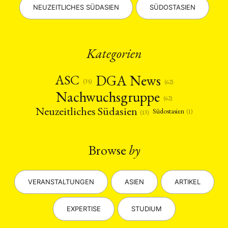
NEUZEITLICHES SÜDASIEN
SÜDOSTASIEN
Kategorien
DGA News
ASC
(35)
(62)
Nachwuchsgruppe
(62)
Neuzeitliches Südasien
Südostasien
(1)
(13)
Browse
by
VERANSTALTUNGEN
ASIEN
ARTIKEL
EXPERTISE
STUDIUM