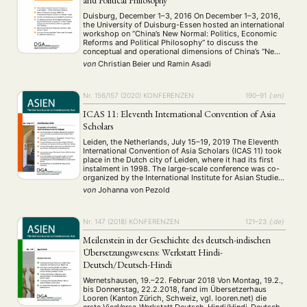
and Political Philosophy
Duisburg, December 1–3, 2016 On December 1–3, 2016,
the University of Duisburg-Essen hosted an international
workshop on “China’s New Normal: Politics, Economic
Reforms and Political Philosophy” to discuss the
conceptual and operational dimensions of China’s “New
Normal” concept as proposed by Xi Jinping at the APEC
von
Christian Beier
und
Ramin Asadi
CEO Summit on November 9, 2014. The workshop,
organized …
Nr. 156/157 (2020)
KONFERENZEN
190–91
{:en}
ICAS 11: Eleventh International Convention of Asia
Scholars
Leiden, the Netherlands, July 15–19, 2019 The Eleventh
International Convention of Asia Scholars (ICAS 11) took
place in the Dutch city of Leiden, where it had its first
instalment in 1998. The large-scale conference was co-
organized by the International Institute for Asian Studies
(IIAS), Leiden University, and GIS Asie (the French
von
Johanna von Pezold
Academic Network for Asian …
NEWS
ASIEN
ARBEITSKREISE
VERANSTALTUNGEN
EXPERTISE
Nr. 147 (2018)
KONFERENZEN
121–23
{:de}
Meilenstein in der Geschichte des deutsch-indischen
ANGEBOTE
Übersetzungswesens: Werkstatt Hindi-
ANTRAG AUF EINEN SMALL GRANT DER DGA
MITGLIEDERBEREICH
DIE DGA
Deutsch/Deutsch-Hindi
MITGLIEDSCHAFT
Wernetshausen, 19.–22. Februar 2018 Von Montag, 19.2.,
bis Donnerstag, 22.2.2018, fand im Übersetzerhaus
Looren (Kanton Zürich, Schweiz, vgl. looren.net) die
Aktuelles von unseren Mitgliedern
Art
ASIEN (Zeitschrift)