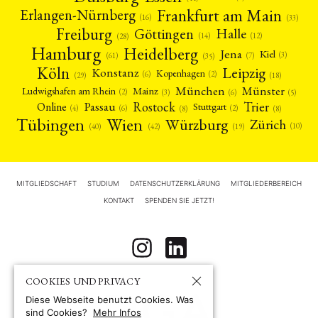
Frankfurt am Main
Erlangen-Nürnberg
(16)
(33)
Freiburg
Halle
Göttingen
(12)
(14)
(28)
Hamburg
Heidelberg
Jena
Kiel
(3)
(7)
(61)
(35)
Köln
Leipzig
Konstanz
Kopenhagen
(2)
(6)
(18)
(29)
München
Münster
Mainz
Ludwigshafen am Rhein
(2)
(6)
(3)
(5)
Rostock
Trier
Passau
Online
Stuttgart
(2)
(6)
(4)
(8)
(8)
Tübingen
Wien
Würzburg
Zürich
(10)
(42)
(40)
(19)
MITGLIEDSCHAFT
STUDIUM
DATENSCHUTZERKLÄRUNG
MITGLIEDERBEREICH
KONTAKT
SPENDEN SIE JETZT!
COOKIES UND PRIVACY
Diese Webseite benutzt Cookies. Was
sind Cookies?
Mehr Infos