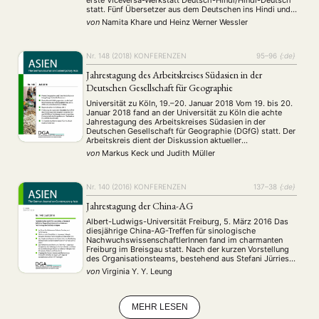
erste ViceVersa-Werkstatt Deutsch-Hindi/Hindi-Deutsch
(4)
(5)
(25)
statt. Fünf Übersetzer aus dem Deutschen ins Hindi und
Auszeichnung
Bericht
Bildung
Calls for…
(12)
(128)
(22)
(1287)
sechs Übersetzer vom Hindi ins Deutsche diskutierten
von
Namita Khare
und
Heinz Werner Wessler
Cinema
DGA
Diskussion
Fellowship
Forschung
(4)
(92)
(74)
(111)
(234)
vier Tage lang Probleme bei der Übertragung von
literarischen Texten von der einen in die andere …
Geografie
Geschichte
Gesellschaft
Globalisation
(2)
(93)
(283)
(7)
Hybrid
Kultur
Kunst
Lecture
Literatur
(172)
(27)
(4)
(94)
(261)
Nr. 148 (2018)
KONFERENZEN
95–96
{:de}
Medien
Migration
Nationalism
Online
(24)
(39)
(6)
(235)
Jahrestagung des Arbeitskreises Südasien in der
Philosophie
Politik
Politikwissenschaften
Praktikum
(12)
(417)
(13)
(8)
Deutschen Gesellschaft für Geographie
Präsentation
Programm
Publikation
Recht
(13)
(5)
(23)
(20)
Universität zu Köln, 19.–20. Januar 2018 Vom 19. bis 20.
Religion
Sozialwissenschaften
Sprache
Sprachkurse
(75)
(4)
(36)
(8)
Januar 2018 fand an der Universität zu Köln die achte
Stellenausschreibung
Stipendium
Studium
(661)
(53)
(21)
Jahrestagung des Arbeitskreises Südasien in der
Deutschen Gesellschaft für Geographie (DGfG) statt. Der
Summer School
Symposium
Tagung
Tourismus
(10)
(32)
(500)
(14)
Arbeitskreis dient der Diskussion aktueller
Umwelt
Veranstaltung
Webinar
Wirtschaft
(45)
(788)
(28)
(199)
Forschungsergebnisse in Südasien, dem Dialog
von
Markus Keck
und
Judith Müller
Workshop
zwischen Geografinnen und Geografen aus Praxis,
(126)
Wissenschaft und Schule, sowie der gemeinsamen …
Nr. 140 (2016)
KONFERENZEN
137–38
{:de}
MITGLIEDSCHAFT
STUDIUM
DATENSCHUTZERKLÄRUNG
Jahrestagung der China-AG
MITGLIEDERBEREICH
KONTAKT
SPENDEN SIE JETZT!
Albert-Ludwigs-Universität Freiburg, 5. März 2016 Das
diesjährige China-AG-Treffen für sinologische
NachwuchswissenschaftlerInnen fand im charmanten
ENGLISH
Freiburg im Breisgau statt. Nach der kurzen Vorstellung
des Organisationsteams, bestehend aus Stefani Jürries,
Elisabeth Schleep und Jennifer Stapornwongkul,
von
Virginia Y. Y. Leung
begrüßte uns die Freiburger Lehrstuhlinhaberin für
Geschichte und Gesellschaft des modernen Chinas,
Nicola Spakowski, die als ehemaliges Mitglied der
China-AG von ihren …
MEHR LESEN