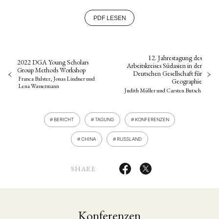
PDF LESEN
12. Jahrestagung des
2022 DGA Young Scholars
Arbeitskreises Südasien in der
Group Methods Workshop
Deutschen Gesellschaft für
Franca Balster, Jonas Lindner
und
Geographie
Lena Wassermann
Judith Müller
und
Carsten Butsch
BERICHT
TAGUNG
KONFERENZEN
CHINA
RUSSLAND
SHARE
Konferenzen