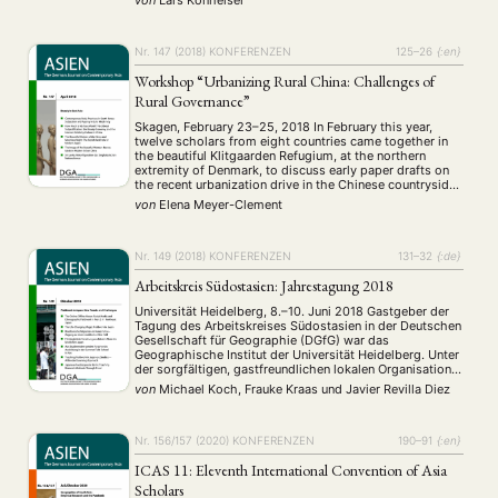
dass viele asiatische Staaten einst von Kolonialmächten
besetzt waren, und zum anderen vor …
Nr. 147 (2018)
KONFERENZEN
125–26
{:en}
Workshop “Urbanizing Rural China: Challenges of
Rural Governance”
Skagen, February 23–25, 2018 In February this year,
twelve scholars from eight countries came together in
the beautiful Klitgaarden Refugium, at the northern
extremity of Denmark, to discuss early paper drafts on
the recent urbanization drive in the Chinese countryside.
Jesper Zeuthen (Aalborg University), René Trappel
von
Elena Meyer-Clement
(University of Freiburg) and Elena Meyer-Clement (Freie
Universität Berlin) …
Nr. 149 (2018)
KONFERENZEN
131–32
{:de}
Arbeitskreis Südostasien: Jahrestagung 2018
Universität Heidelberg, 8.–10. Juni 2018 Gastgeber der
Tagung des Arbeitskreises Südostasien in der Deutschen
Gesellschaft für Geographie (DGfG) war das
Geographische Institut der Universität Heidelberg. Unter
der sorgfältigen, gastfreundlichen lokalen Organisation
von Prof. Dr. Hans Gebhardt und Dr. Simon Runkel wurde
von
Michael Koch, Frauke Kraas
und
Javier Revilla Diez
das 25. Jahrestreffen des Arbeitskreises zwischen dem
8. und 10. Juni 2018 durchgeführt. Für …
Nr. 156/157 (2020)
KONFERENZEN
190–91
{:en}
ICAS 11: Eleventh International Convention of Asia
Scholars