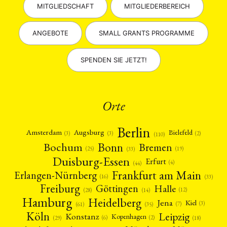
MITGLIEDSCHAFT
MITGLIEDERBEREICH
ANGEBOTE
SMALL GRANTS PROGRAMME
SPENDEN SIE JETZT!
Orte
Berlin
Amsterdam
Augsburg
Bielefeld
(2)
(3)
(3)
(110)
Bonn
Bochum
Bremen
(25)
(19)
(33)
Duisburg-Essen
Erfurt
(4)
(44)
Frankfurt am Main
Erlangen-Nürnberg
(16)
(33)
Freiburg
Halle
Göttingen
(12)
(14)
(28)
Hamburg
Heidelberg
Jena
Kiel
(3)
(7)
(61)
(35)
Köln
Leipzig
Konstanz
Kopenhagen
(2)
(6)
(18)
(29)