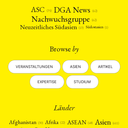
DGA News
ASC
(35)
(62)
Nachwuchsgruppe
(62)
Neuzeitliches Südasien
Südostasien
(1)
(13)
Browse
by
VERANSTALTUNGEN
ASIEN
ARTIKEL
EXPERTISE
STUDIUM
Länder
Asien
Afrika
ASEAN
Afghanistan
(22)
(30)
(48)
(611)