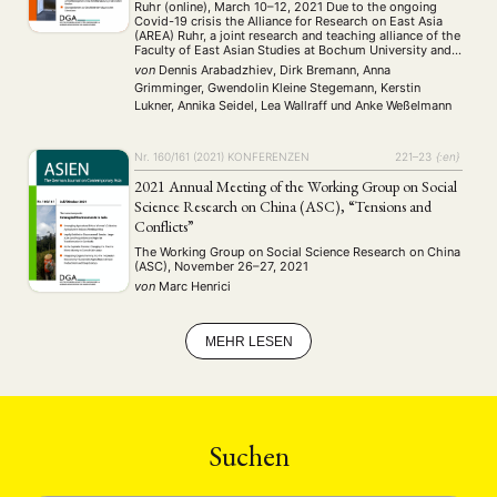
Ruhr (online), March 10–12, 2021 Due to the ongoing
MITGLIEDERBEREICH
KONTAKT
SPENDEN SIE JETZT!
Covid-19 crisis the Alliance for Research on East Asia
(AREA) Ruhr, a joint research and teaching alliance of the
Faculty of East Asian Studies at Bochum University and
ENGLISH
the Institute of East Asian Studies at the University …
von
Dennis Arabadzhiev, Dirk Bremann, Anna
Grimminger, Gwendolin Kleine Stegemann, Kerstin
Lukner, Annika Seidel, Lea Wallraff
und
Anke Weßelmann
Nr. 160/161 (2021)
KONFERENZEN
221–23
{:en}
2021 Annual Meeting of the Working Group on Social
Science Research on China (ASC), “Tensions and
Conflicts”
The Working Group on Social Science Research on China
(ASC), November 26–27, 2021
von
Marc Henrici
MEHR LESEN
Suchen