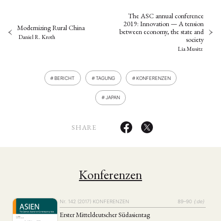
The ASC annual conference
2019: Innovation — A tension
Modernizing Rural China
between economy, the state and
Daniel R. Kroth
society
Lia Musitz
BERICHT
TAGUNG
KONFERENZEN
JAPAN
SHARE
Konferenzen
Nr. 142 (2017)
KONFERENZEN
89–90
{:de}
Erster Mitteldeutscher Südasientag