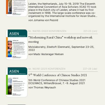
Leiden, the Netherlands, July 15–19, 2019 The Eleventh
International Convention of Asia Scholars (ICAS 11) took
place in the Dutch city of Leiden, where it had its first
instalment in 1998. The large-scale conference was co-
organized by the International Institute for Asian Studies
(IIAS), Leiden University, and GIS Asie (the French
von
Johanna von Pezold
Academic Network for Asian …
Nr. 164/165 (2022)
KONFERENZEN
221–23
{:en}
“Modernizing Rural China” workshop and network
meeting
Molslaboratry, Ebeltoft (Denmark), September 23–25,
2022
von
Mads Vesterager Nielsen
Nr. 160/161 (2021)
KONFERENZEN
227–29
{:de}
th
5
World Conference of Chinese Studies 2021
5th World Conference of Chinese Studies 2021
DCG/WACS, Witten/Brüssel, 7. –9. August 2021
von
Thomas Weyrauch