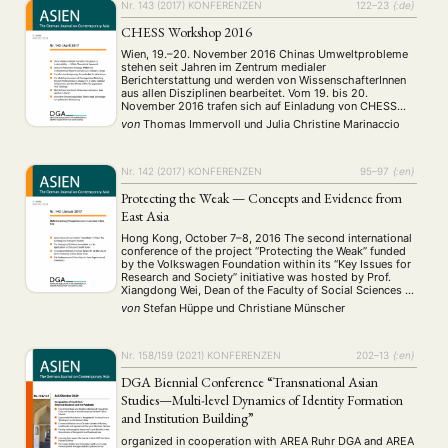
Nr. 143 (2017)
KONFERENZEN
122–23
{:de}
CHESS Workshop 2016
NEWS
ASIEN
ARBEITSKREISE
VERANSTALTUNGEN
EXPERTISE
Wien, 19.–20. November 2016 Chinas Umweltprobleme
ANGEBOTE
stehen seit Jahren im Zentrum medialer
Berichterstattung und werden von WissenschafterInnen
ANTRAG AUF EINEN SMALL GRANT DER DGA
MITGLIEDERBEREICH
DIE DGA
aus allen Disziplinen bearbeitet. Vom 19. bis 20.
November 2016 trafen sich auf Einladung von CHESS
(China and the Environment in Social Sciences)
MITGLIEDSCHAFT
von
Thomas Immervoll
und
Julia Christine Marinaccio
internationale Forschende am Institut für
Ostasienwissenschaften der Universität Wien, um die
Rolle von Chinas Provinz- …
Aktuelles von unseren Mitgliedern
Art
ASIEN (Zeitschrift)
(4)
(5)
(25)
Nr. 142 (2017)
KONFERENZEN
95–97
{:en}
Auszeichnung
Bericht
Bildung
Calls for…
(12)
(128)
(22)
(1287)
Protecting the Weak — Concepts and Evidence from
Cinema
DGA
Diskussion
Fellowship
Forschung
(4)
(92)
(74)
(111)
(234)
East Asia
Geografie
Geschichte
Gesellschaft
Globalisation
(2)
(93)
(283)
(7)
Hybrid
Kultur
Kunst
Lecture
Literatur
(172)
(27)
(4)
(94)
(261)
Hong Kong, October 7–8, 2016 The second international
conference of the project “Protecting the Weak” funded
Medien
Migration
Nationalism
Online
(24)
(39)
(6)
(235)
by the Volkswagen Foundation within its “Key Issues for
Philosophie
Politik
Politikwissenschaften
Praktikum
(12)
(417)
(13)
(8)
Research and Society” initiative was hosted by Prof.
Präsentation
Programm
Publikation
Recht
Xiangdong Wei, Dean of the Faculty of Social Sciences at
(13)
(5)
(23)
(20)
Lingnan University in Hong Kong. The project team and
von
Stefan Hüppe
und
Christiane Münscher
Religion
Sozialwissenschaften
Sprache
Sprachkurse
(75)
(4)
(36)
(8)
its principal investigators, …
Stellenausschreibung
Stipendium
Studium
(661)
(53)
(21)
Summer School
Symposium
Tagung
Tourismus
(10)
(32)
(500)
(14)
Nr. 158/159 (2021)
KONFERENZEN
202–13
{:en}
Umwelt
Veranstaltung
Webinar
Wirtschaft
(45)
(788)
(28)
(199)
DGA Biennial Conference “Transnational Asian
Workshop
(126)
Studies—Multi-level Dynamics of Identity Formation
and Institution Building”
MITGLIEDSCHAFT
STUDIUM
DATENSCHUTZERKLÄRUNG
organized in cooperation with AREA Ruhr DGA and AREA