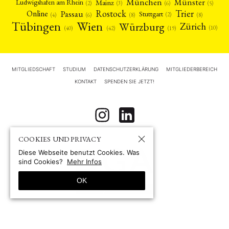
München
Münster
Mainz
Ludwigshafen am Rhein
(2)
(6)
(3)
(5)
Rostock
Trier
Passau
Online
Stuttgart
(2)
(6)
(4)
(8)
(8)
Tübingen
Wien
Würzburg
Zürich
(10)
(42)
(40)
(19)
MITGLIEDSCHAFT
STUDIUM
DATENSCHUTZERKLÄRUNG
MITGLIEDERBEREICH
KONTAKT
SPENDEN SIE JETZT!
COOKIES UND PRIVACY
Diese Webseite benutzt Cookies. Was
sind Cookies?
Mehr Infos
OK
© 1967-2026 by
Deutsche Gesellschaft für Asienforschung e.V. (DGA)
Site by pii