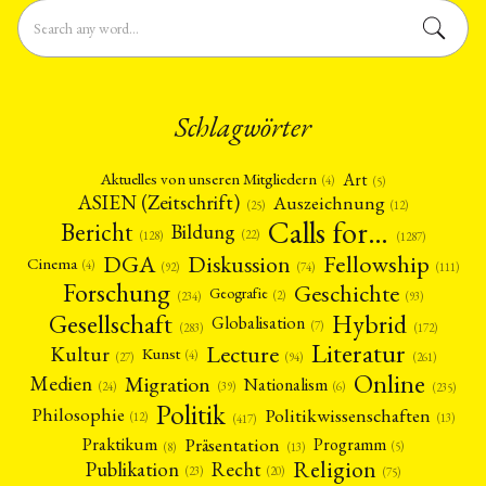
Schlagwörter
Art
Aktuelles von unseren Mitgliedern
(4)
(5)
ASIEN (Zeitschrift)
Auszeichnung
(12)
(25)
Calls for…
Bericht
Bildung
(22)
(128)
(1287)
Fellowship
DGA
Diskussion
Cinema
(4)
(92)
(74)
(111)
Forschung
Geschichte
Geografie
(2)
(93)
(234)
Gesellschaft
Hybrid
Globalisation
(7)
(172)
(283)
Literatur
Lecture
Kultur
Kunst
(4)
(27)
(94)
(261)
Online
Migration
Medien
Nationalism
(6)
(24)
(39)
(235)
Politik
Philosophie
Politikwissenschaften
(12)
(13)
(417)
Präsentation
Praktikum
Programm
(5)
(8)
(13)
Religion
Publikation
Recht
(23)
(20)
(75)