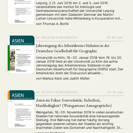
Leipzig, 2./3. Juni 2016 Am 2. und 3. Juni 2016
veranstaltete das Institut für Indologie und
Zentralasienwissenschaften der Universität Leipzig
gemeinsam mit dem Südasien-Seminar der Martin-
Luther-Universität Halle-Wittenberg in Kooperation mit
dem Arbeitskreis Neuzeitliches Südasien der Deutschen
von
Thomas A. Borlik
Gesellschaft für Asienkunde e. V. (DGA) erstmals eine
Tagung unter dem Titel „Mitteldeutscher Südasientag“.
Das Ziel der Konferenz war …
Nr. 148 (2018)
KONFERENZEN
95–96
{:de}
Jahrestagung des Arbeitskreises Südasien in der
Deutschen Gesellschaft für Geographie
Universität zu Köln, 19.–20. Januar 2018 Vom 19. bis 20.
Januar 2018 fand an der Universität zu Köln die achte
Jahrestagung des Arbeitskreises Südasien in der
Deutschen Gesellschaft für Geographie (DGfG) statt. Der
Arbeitskreis dient der Diskussion aktueller
Forschungsergebnisse in Südasien, dem Dialog
von
Markus Keck
und
Judith Müller
zwischen Geografinnen und Geografen aus Praxis,
Wissenschaft und Schule, sowie der gemeinsamen …
Nr. 143 (2017)
KONFERENZEN
117–19
{:de}
Asien im Fokus: Souveränität, Sicherheit,
Nachhaltigkeit? (Weingartener Asiengespräche)
Weingarten, 18.–20. November 2016 In vielen asiatischen
Staaten hat nationale Souveränität eine herausragende
Stellung. Ihre Wahrung hat daher häufig Vorrang
gegenüber anderen seitens der Staaten als wichtig
erachteten Zielen wie Sicherheit und Nachhaltigkeit. Dies
muss zum einen vor dem Hintergrund gesehen werden,
von
Lars Konheiser