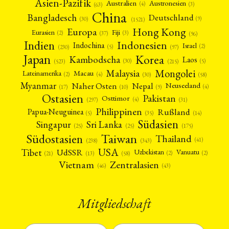
Asien-Pazifik
Australien
Austronesien
(4)
(3)
(63)
China
Bangladesch
Deutschland
(9)
(30)
(1521)
Hong Kong
Europa
Fiji
Eurasien
(3)
(2)
(37)
(96)
Indien
Indonesien
Indochina
Israel
(2)
(5)
(97)
(230)
Japan
Korea
Kambodscha
Laos
(5)
(30)
(523)
(215)
Mongolei
Malaysia
Macau
Lateinamerika
(4)
(2)
(30)
(58)
Myanmar
Nepal
Naher Osten
Neuseeland
(4)
(17)
(10)
(9)
Ostasien
Pakistan
Osttimor
(4)
(31)
(297)
Philippinen
Rußland
Papua-Neuguinea
(5)
(35)
(14)
Südasien
Singapur
Sri Lanka
(25)
(25)
(175)
Taiwan
Südostasien
Thailand
(41)
(238)
(343)
USA
Tibet
UdSSR
Uzbekistan
Vanuatu
(2)
(2)
(58)
(13)
(21)
Vietnam
Zentralasien
(46)
(43)
Mitgliedschaft