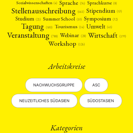
Sprache
Sprachkurse
Sozialwissenschaften
(4)
(36)
(8)
Stellenausschreibung
Stipendium
(53)
(661)
Symposium
Studium
Summer School
(21)
(10)
(32)
Tagung
Umwelt
Tourismus
(45)
(14)
(500)
Veranstaltung
Wirtschaft
Webinar
(28)
(788)
(199)
Workshop
(126)
Arbeitskreise
NACHWUCHSGRUPPE
ASC
NEUZEITLICHES SÜDASIEN
SÜDOSTASIEN
Kategorien