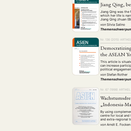
Geografie
Ge
(2)
Jiang Qing, be
Lecture
Lite
(94)
Jiang Qing was the 
which her life is n
Politik
Polit
(417)
Jiang Qing zhuan (B
von
Silvia Salino
Recht
Religio
(20)
Themenschwerpun
Stipendium
(53
Nr. 136 (2015)
ARTIKE
Umwe
Democratizing
the ASEAN Y
This article is situa
MITGLIEDSC
can increase partic
political engagement
von
Stefan Rother
Themenschwerpun
Nr. 67 (1998)
ARTIKEL
Wachstumsdrei
„Indonesia-Ma
By using complement
centre for local and
and extra-regional t
von
Arndt E. Focken