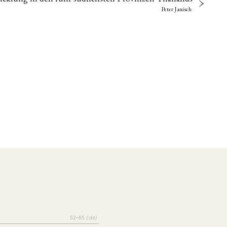
Peter Janisch
52–65
{:de}