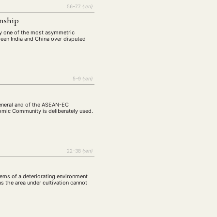
56–77
{:en}
onship
bly one of the most asymmetric
tween India and China over disputed
5–9
{:en}
general and of the ASEAN-EC
omic Community is deliberately used.
22–38
{:en}
lems of a deteriorating environment
as the area under cultivation cannot