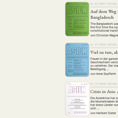
Nr. 62 (1997)
ARTIKEL
Auf dem Weg z
Bangladesch
The Bangladeshi par
the first time the o
constitutional trans
von
Christian Wagne
Nr. 57 (1995)
ARTIKEL
Viel zu tun, a
Frauen in der ganze
Geschlechtern verst
zu verleihen. Der s
Beteiligung …
von
Anne Seyfferth
Nr. 70 (1999)
ARTIKEL
Crisis in Asia:
Die Asienkrise hat z
die Musterknaben de
hat diese Länder nu
sich …
von
Heribert Dieter