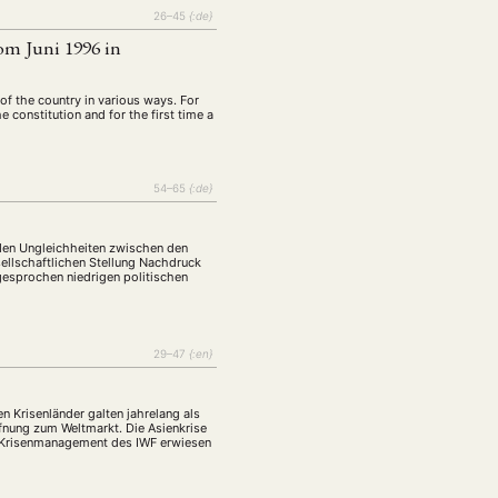
26–45
{:de}
m Juni 1996 in
of the country in various ways. For
 constitution and for the first time a
54–65
{:de}
nden Ungleichheiten zwischen den
sellschaftlichen Stellung Nachdruck
gesprochen niedrigen politischen
29–47
{:en}
n Krisenländer galten jahrelang als
ffnung zum Weltmarkt. Die Asienkrise
as Krisenmanagement des IWF erwiesen