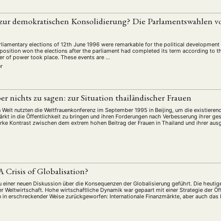
ur demokratischen Konsolidierung? Die Parlamentswahlen vo
liamentary elections of 12th June 1996 were remarkable for the political development 
pposition won the elections after the parliament had completed its term according to the
fer of power took place. These events are …
r
ber nichts zu sagen: zur Situation thailändischer Frauen
n Welt nutzten die Weltfrauenkonferenz im September 1995 in Beijing, um die existiere
ärkt in die Öffentlichkeit zu bringen und ihren Forderungen nach Verbesserung ihrer ge
tarke Kontrast zwischen dem extrem hohen Beitrag der Frauen in Thailand und ihrer aus
 A Crisis of Globalisation?
u einer neuen Diskussion über die Konsequenzen der Globalisierung geführt. Die heutige
r Weltwirtschaft. Hohe wirtschaftliche Dynamik war gepaart mit einer Strategie der Ö
n in erschreckender Weise zurückgeworfen: Internationale Finanzmärkte, aber auch d