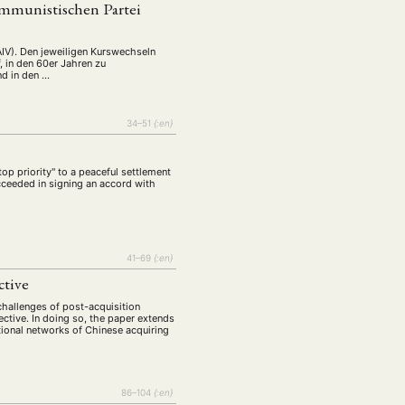
ommunistischen Partei
AIV). Den jeweiligen Kurswechseln
 in den 60er Jahren zu
nd in den …
34–51
{:en}
op priority" to a peaceful settlement
ucceeded in signing an accord with
EBOTE
41–69
{:en}
 SMALL GRANT DER DGA
ctive
challenges of post-acquisition
ctive. In doing so, the paper extends
tional networks of Chinese acquiring
ng
Bericht
(12)
(128)
Forschung
)
(234)
86–104
{:en}