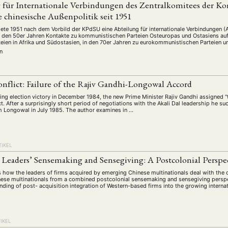
 für Internationale Verbindungen des Zentralkomitees der K
 chinesische Außenpolitik seit 1951
ete 1951 nach dem Vorbild der KPdSU eine Abteilung für internationale Verbindungen (
n den 50er Jahren Kontakte zu kommunistischen Parteien Osteuropas und Ostasiens auf,
rteien in Afrika und Südostasien, in den 70er Jahren zu eurokommunistischen Parteien u
n
nflict: Failure of the Rajiv Gandhi-Longowal Accord
ng election victory in December 1984, the new Prime Minister Rajiv Gandhi assigned "t
ct. After a surprisingly short period of negotiations with the Akali Dal leadership he s
 Longowal in July 1985. The author examines in …
ANG
TIKEL
TSKREISE
VERANSTALTUNGEN
EXPERTISE
ANTRAG AUF EINEN
 Leaders’ Sensemaking and Sensegiving: A Postcolonial Perspe
MITGLIEDERBEREICH
DIE DGA
MITGLIEDSCHAFT
 how the leaders of firms acquired by emerging Chinese multinationals deal with the 
inese multinationals from a combined postcolonial sensemaking and sensegiving perspe
nding of post- acquisition integration of Western-based firms into the growing interna
eren Mitgliedern
Art
ASIEN (Zeitschrift)
Auszeichnu
(4)
(5)
(25)
s for…
Cinema
DGA
Diskussion
Fellowship
(1287)
(4)
(92)
(74)
(111
IKEL