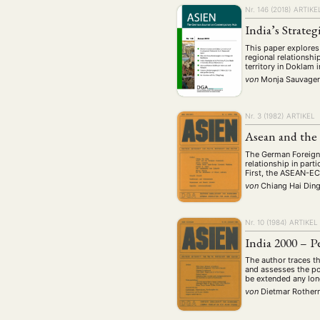
Nr. 146 (2018)
ARTIKE
India’s Strate
This paper explores 
regional relationshi
territory in Doklam 
von
Monja Sauvage
Nr. 3 (1982)
ARTIKEL
Asean and the
The German Foreign 
relationship in par
First, the ASEAN-EC
von
Chiang Hai Din
Nr. 10 (1984)
ARTIKEL
India 2000 – P
The author traces th
and assesses the pot
be extended any lon
von
Dietmar Rothe