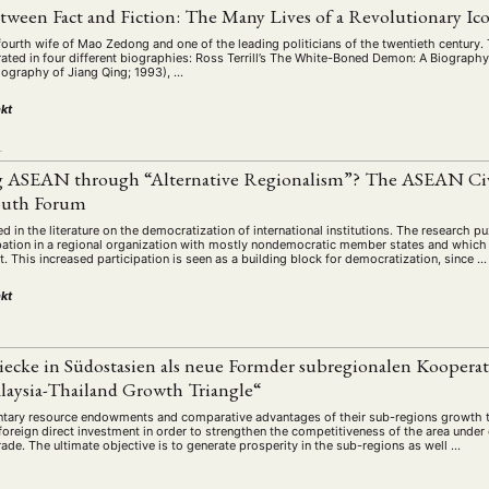
schichte
Gesellschaft
Globalisation
Hybrid
Kul
(93)
(283)
(7)
(172)
tween Fact and Fiction: The Many Lives of a Revolutionary Ic
ratur
Medien
Migration
Nationalism
Online
(261)
(24)
(39)
(6)
(235
fourth wife of Mao Zedong and one of the leading politicians of the twentieth century.
arrated in four different biographies: Ross Terrill’s The White-Boned Demon: A Biograp
ikwissenschaften
Praktikum
Präsentation
Programm
(13)
(8)
(13)
iography of Jiang Qing; 1993), …
n
Sozialwissenschaften
Sprache
Sprachkurse
Stell
(75)
(4)
(36)
(8)
kt
Studium
Summer School
Symposium
Tagung
)
(21)
(10)
(32)
(500)
L
lt
Veranstaltung
Webinar
Wirtschaft
Worksh
(45)
(788)
(28)
(199)
 ASEAN through “Alternative Regionalism”? The ASEAN Civi
outh Forum
ted in the literature on the democratization of international institutions. The research p
HAFT
STUDIUM
DATENSCHUTZERKLÄRUNG
MITGLIEDERBEREI
ipation in a regional organization with mostly nondemocratic member states and which 
. This increased participation is seen as a building block for democratization, since …
SPENDEN SIE JETZT!
kt
ENGLISH
ecke in Südostasien als neue Formder subregionalen Kooperati
laysia-Thailand Growth Triangle“
ary resource endowments and comparative advantages of their sub-regions growth tr
 foreign direct investment in order to strengthen the competitiveness of the area under
rade. The ultimate objective is to generate prosperity in the sub-regions as well …