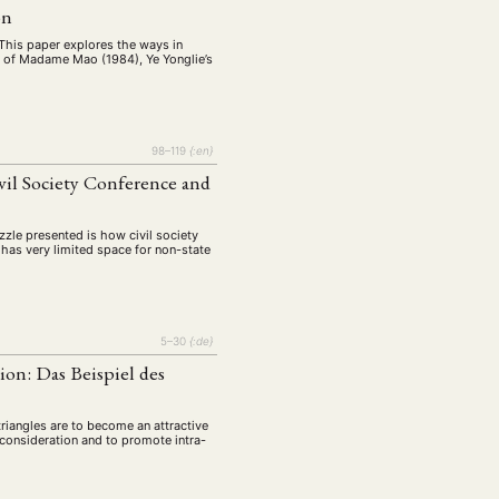
tur
Kunst
(27)
(4)
on
Philosophie
)
(12)
 This paper explores the ways in
hy of Madame Mao (1984), Ye Yonglie’s
Publikation
(5)
(23)
enausschreibung
(661)
Tourismus
(14)
98–119
{:en}
op
(126)
l Society Conference and
uzzle presented is how civil society
CH
KONTAKT
has very limited space for non-state
5–30
{:de}
on: Das Beispiel des
iangles are to become an attractive
 consideration and to promote intra-