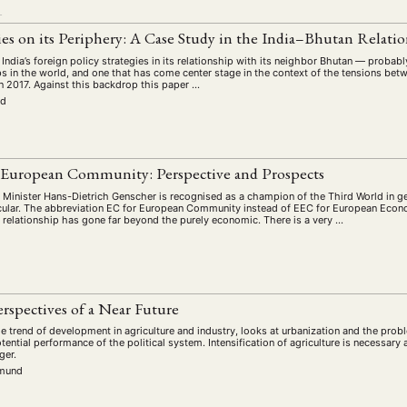
L
gies on its Periphery: A Case Study in the India–Bhutan Relati
India’s foreign policy strategies in its relationship with its neighbor Bhutan — proba
ps in the world, and one that has come center stage in the context of the tensions be
in 2017. Against this backdrop this paper …
rd
 European Community: Perspective and Prospects
Minister Hans-Dietrich Genscher is recognised as a champion of the Third World in 
ticular. The abbreviation EC for European Community instead of EEC for European Econ
 relationship has gone far beyond the purely economic. There is a very …
g
erspectives of a Near Future
e trend of development in agriculture and industry, looks at urbanization and the prob
ential performance of the political system. Intensification of agriculture is necessary 
ger.
rmund