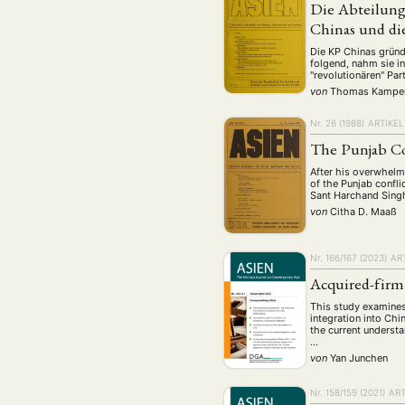
Die Abteilung
Chinas und die
Die KP Chinas gründ
folgend, nahm sie i
"revolutionären" Pa
von
Thomas Kampe
Nr. 26 (1988)
ARTIKEL
The Punjab Co
After his overwhelmi
of the Punjab confli
Sant Harchand Singh
von
Citha D. Maaß
Nr. 166/167 (2023)
AR
NEWS
ASIEN
ARBEI
Acquired-firm
This study examines
integration into Ch
the current understa
…
Aktuelles von uns
von
Yan Junchen
Bildung
Call
(22)
Nr. 158/159 (2021)
ART