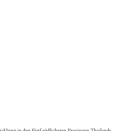
icklung in den fünf südlichsten Provinzen Thailands